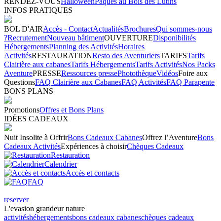
RENDEZ-VOUS
Halloween
Pâques au Bois des Lutins
INFOS PRATIQUES
BOL D'AIR
Accès - Contact
Actualités
Brochures
Qui sommes-nous
?
Recrutement
Nouveau bâtiment
OUVERTURE
Disponibilités
Hébergements
Planning des Activités
Horaires
Activités
RESTAURATION
Resto des Aventuriers
TARIFS
Tarifs
Clairière aux cabanes
Tarifs Hébergements
Tarifs Activités
Nos Packs
Aventure
PRESSE
Ressources presse
Photothèque
Vidéos
Foire aux
Questions
FAQ Clairière aux Cabanes
FAQ Activités
FAQ Parapente
BONS PLANS
Promotions
Offres et Bons Plans
IDÉES CADEAUX
Nuit Insolite à Offrir
Bons Cadeaux Cabanes
Offrez l’Aventure
Bons
Cadeaux Activités
Expériences à choisir
Chèques Cadeaux
Restauration
Calendrier
Accès et contacts
FAQ
reserver
L'evasion
grandeur nature
activités
hébergements
bons cadeaux cabanes
chèques cadeaux