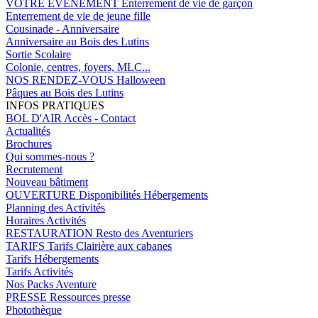
VOTRE EVENEMENT
Enterrement de vie de garçon
Enterrement de vie de jeune fille
Cousinade - Anniversaire
Anniversaire au Bois des Lutins
Sortie Scolaire
Colonie, centres, foyers, MLC...
NOS RENDEZ-VOUS
Halloween
Pâques au Bois des Lutins
INFOS PRATIQUES
BOL D'AIR
Accès - Contact
Actualités
Brochures
Qui sommes-nous ?
Recrutement
Nouveau bâtiment
OUVERTURE
Disponibilités Hébergements
Planning des Activités
Horaires Activités
RESTAURATION
Resto des Aventuriers
TARIFS
Tarifs Clairière aux cabanes
Tarifs Hébergements
Tarifs Activités
Nos Packs Aventure
PRESSE
Ressources presse
Photothèque