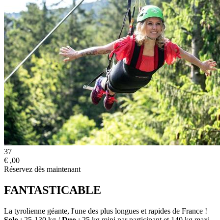
37
€
,00
Réservez dès maintenant
FANTASTICABLE
La tyrolienne géante, l'une des plus longues et rapides de France !
Solo
: 25-130 kg /
Duo
: 25 kg mini par participant et 140 kg maxi