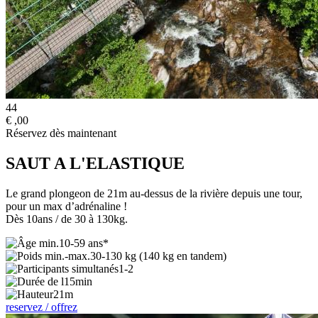
44
€
,00
Réservez dès maintenant
SAUT A L'ELASTIQUE
Le grand plongeon de 21m au-dessus de la rivière depuis une tour,
pour un max d’adrénaline !
Dès 10ans / de 30 à 130kg.
10-59 ans*
30-130 kg (140 kg en tandem)
1-2
15min
21m
reservez / offrez