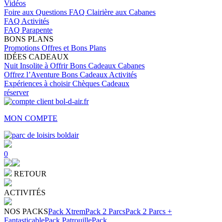
Vidéos
Foire aux Questions
FAQ Clairière aux Cabanes
FAQ Activités
FAQ Parapente
BONS PLANS
Promotions
Offres et Bons Plans
IDÉES CADEAUX
Nuit Insolite à Offrir
Bons Cadeaux Cabanes
Offrez l’Aventure
Bons Cadeaux Activités
Expériences à choisir
Chèques Cadeaux
réserver
MON COMPTE
0
RETOUR
ACTIVITÉS
NOS PACKS
Pack Xtrem
Pack 2 Parcs
Pack 2 Parcs +
Fantasticable
Pack Patrouille
Pack