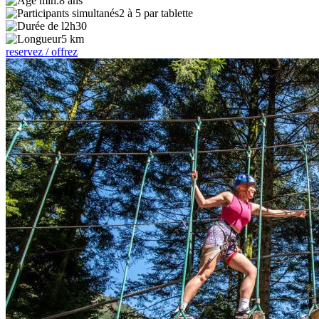
8 ans
2 à 5 par tablette
2h30
5 km
reservez / offrez