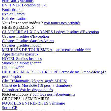
Foire aux Questions
EN HIVER
Location de Ski
Fantasticable
Explor Games
Bois des Lutins
Vous êtes encore indécis ?
voir toutes nos activités
HÉBERGEMENTS
CLAIRIÈRE AUX CABANES
Lodges Insolites d'Exception
Cabanes Insolites d'Exception
Cabanes Insolites dans les Arbres
Cabanes Insolites Indoor
MEUBLÉS DE TOURISME
Appartements meublés***
Appartements spacieux
HÔTEL
Studios Insolites
Studios de Montagne***
Chambres***
HEBERGEMENTS DE GROUPE
Ferme de ma Grand-Mère (42
pers. 4 épis)
Gîte Ti'Marmaille (25 pers, agréé SDJES)
Chalet de la Moselotte (18 pers, 7 chambres)
Calendrier
Voir les disponibilités
Plutôt esprit cosy ?
voir tous nos hébergements
GROUPES et SÉMINAIRES
POUR LES ENTREPRISES
Séminaire
Sortie CE