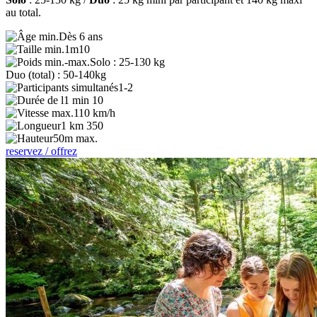
au total.
Dès 6 ans
1m10
Solo : 25-130 kg
Duo (total) : 50-140kg
1-2
1 min 10
110 km/h
1 km 350
50m max.
reservez / offrez