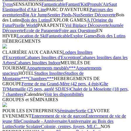
Tyros
SENSATIONS
Fantasticable
Fantasti'Kid
Propuls'Air
Saut
Élastique
Bol d'Air Line
PARC D'AVENTURE
Parcours des
aventuriers
Big Air Jump
Sentier Pieds-Nus
Sentier Découverte
Bois
des Lutins
Bois des Lutins
EXPLOR GAMES
A l'Origine du
Futur
Pixelle World
PARAPENTE
Vol Biplace Découverte
Journée
Découverte
Ecole de Parapente
Foire aux Questions
EN
HIVER
Location de Ski
Fantasticable
Explor Games
Bois des Lutins
HÉBERGEMENTS
CLAIRIÈRE AUX CABANES
Lodges Insolites
d'Exception
Cabanes Insolites d'Exception
Cabanes Insolites dans les
Arbres
Cabanes Insolites Indoor
MEUBLÉS DE
TOURISME
Appartements meublés***
Appartements
spacieux
HÔTEL
Studios Insolites
Studios de
Montagne***
Chambres***
HEBERGEMENTS DE
GROUPE
Ferme de ma Grand-Mère (42 pers. 4 épis)
Gîte
Ti'Marmaille (25 pers, agréé SDJES)
Chalet de la Moselotte (18 pers,
7 chambres)
Calendrier
Voir les disponibilités
GROUPES et SÉMINAIRES
POUR LES ENTREPRISES
Séminaire
Sortie CE
VOTRE
EVENEMENT
Enterrement de vie de garçon
Enterrement de vie de
jeune fille
Cousinade - Anniversaire
Anniversaire au Bois des
Lutins
Sortie Scolaire
Colonie, centres, foyers, MLC...
NOS