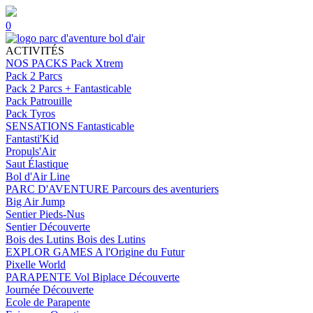
0
ACTIVITÉS
NOS PACKS
Pack Xtrem
Pack 2 Parcs
Pack 2 Parcs + Fantasticable
Pack Patrouille
Pack Tyros
SENSATIONS
Fantasticable
Fantasti'Kid
Propuls'Air
Saut Élastique
Bol d'Air Line
PARC D'AVENTURE
Parcours des aventuriers
Big Air Jump
Sentier Pieds-Nus
Sentier Découverte
Bois des Lutins
Bois des Lutins
EXPLOR GAMES
A l'Origine du Futur
Pixelle World
PARAPENTE
Vol Biplace Découverte
Journée Découverte
Ecole de Parapente