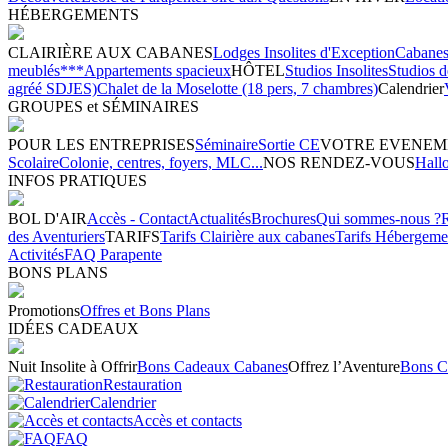
HÉBERGEMENTS
CLAIRIÈRE AUX CABANES
Lodges Insolites d'Exception
Cabanes 
meublés***
Appartements spacieux
HÔTEL
Studios Insolites
Studios 
agréé SDJES)
Chalet de la Moselotte (18 pers, 7 chambres)
Calendrier
GROUPES et SÉMINAIRES
POUR LES ENTREPRISES
Séminaire
Sortie CE
VOTRE EVENEM
Scolaire
Colonie, centres, foyers, MLC...
NOS RENDEZ-VOUS
Hall
INFOS PRATIQUES
BOL D'AIR
Accès - Contact
Actualités
Brochures
Qui sommes-nous ?
des Aventuriers
TARIFS
Tarifs Clairière aux cabanes
Tarifs Hébergeme
Activités
FAQ Parapente
BONS PLANS
Promotions
Offres et Bons Plans
IDÉES CADEAUX
Nuit Insolite à Offrir
Bons Cadeaux Cabanes
Offrez l’Aventure
Bons C
Restauration
Calendrier
Accès et contacts
FAQ