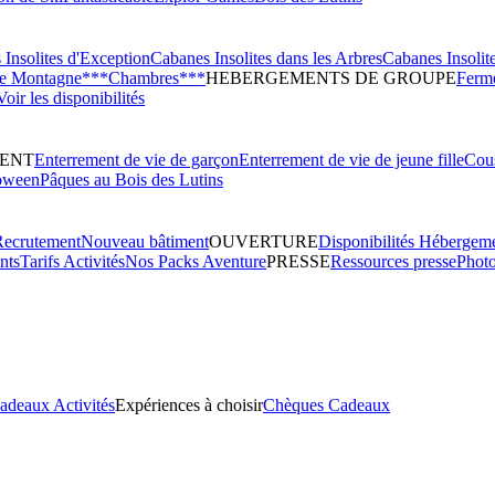
Insolites d'Exception
Cabanes Insolites dans les Arbres
Cabanes Insolit
de Montagne***
Chambres***
HEBERGEMENTS DE GROUPE
Ferme
Voir les disponibilités
ENT
Enterrement de vie de garçon
Enterrement de vie de jeune fille
Cous
oween
Pâques au Bois des Lutins
Recrutement
Nouveau bâtiment
OUVERTURE
Disponibilités Hébergem
nts
Tarifs Activités
Nos Packs Aventure
PRESSE
Ressources presse
Phot
adeaux Activités
Expériences à choisir
Chèques Cadeaux