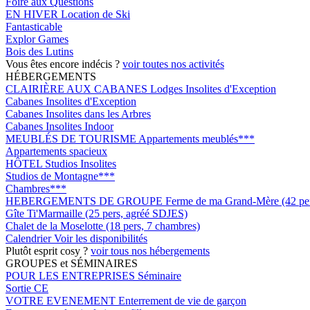
Foire aux Questions
EN HIVER
Location de Ski
Fantasticable
Explor Games
Bois des Lutins
Vous êtes encore indécis ?
voir toutes nos activités
HÉBERGEMENTS
CLAIRIÈRE AUX CABANES
Lodges Insolites d'Exception
Cabanes Insolites d'Exception
Cabanes Insolites dans les Arbres
Cabanes Insolites Indoor
MEUBLÉS DE TOURISME
Appartements meublés***
Appartements spacieux
HÔTEL
Studios Insolites
Studios de Montagne***
Chambres***
HEBERGEMENTS DE GROUPE
Ferme de ma Grand-Mère (42 pers
Gîte Ti'Marmaille (25 pers, agréé SDJES)
Chalet de la Moselotte (18 pers, 7 chambres)
Calendrier
Voir les disponibilités
Plutôt esprit cosy ?
voir tous nos hébergements
GROUPES et SÉMINAIRES
POUR LES ENTREPRISES
Séminaire
Sortie CE
VOTRE EVENEMENT
Enterrement de vie de garçon