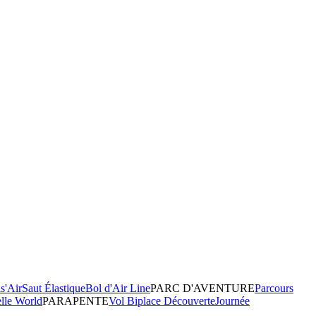
s'Air
Saut Élastique
Bol d'Air Line
PARC D'AVENTURE
Parcours
elle World
PARAPENTE
Vol Biplace Découverte
Journée