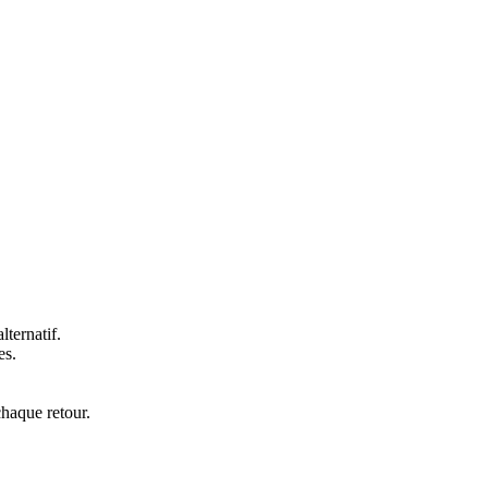
lternatif.
es.
chaque retour.