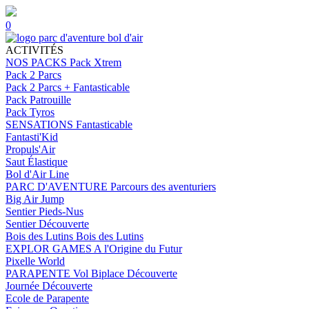
0
ACTIVITÉS
NOS PACKS
Pack Xtrem
Pack 2 Parcs
Pack 2 Parcs + Fantasticable
Pack Patrouille
Pack Tyros
SENSATIONS
Fantasticable
Fantasti'Kid
Propuls'Air
Saut Élastique
Bol d'Air Line
PARC D'AVENTURE
Parcours des aventuriers
Big Air Jump
Sentier Pieds-Nus
Sentier Découverte
Bois des Lutins
Bois des Lutins
EXPLOR GAMES
A l'Origine du Futur
Pixelle World
PARAPENTE
Vol Biplace Découverte
Journée Découverte
Ecole de Parapente