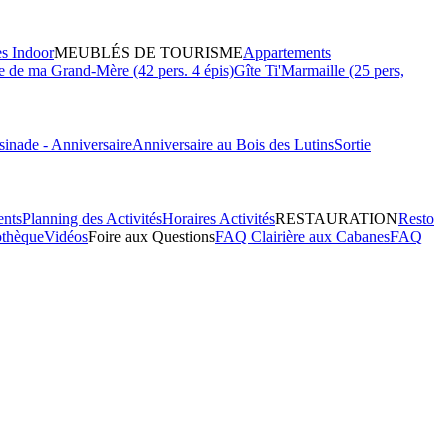
es Indoor
MEUBLÉS DE TOURISME
Appartements
 de ma Grand-Mère (42 pers. 4 épis)
Gîte Ti'Marmaille (25 pers,
inade - Anniversaire
Anniversaire au Bois des Lutins
Sortie
ents
Planning des Activités
Horaires Activités
RESTAURATION
Resto
othèque
Vidéos
Foire aux Questions
FAQ Clairière aux Cabanes
FAQ