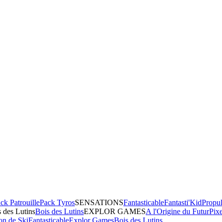
ck Patrouille
Pack Tyros
SENSATIONS
Fantasticable
Fantasti'Kid
Propul
 des Lutins
Bois des Lutins
EXPLOR GAMES
A l'Origine du Futur
Pix
on de Ski
Fantasticable
Explor Games
Bois des Lutins