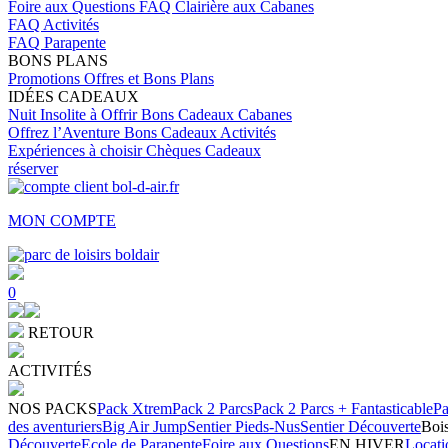
Foire aux Questions
FAQ Clairière aux Cabanes
FAQ Activités
FAQ Parapente
BONS PLANS
Promotions
Offres et Bons Plans
IDÉES CADEAUX
Nuit Insolite à Offrir
Bons Cadeaux Cabanes
Offrez l’Aventure
Bons Cadeaux Activités
Expériences à choisir
Chèques Cadeaux
réserver
MON COMPTE
0
RETOUR
ACTIVITÉS
NOS PACKS
Pack Xtrem
Pack 2 Parcs
Pack 2 Parcs + Fantasticable
Pa
des aventuriers
Big Air Jump
Sentier Pieds-Nus
Sentier Découverte
Bois
Découverte
Ecole de Parapente
Foire aux Questions
EN HIVER
Locati