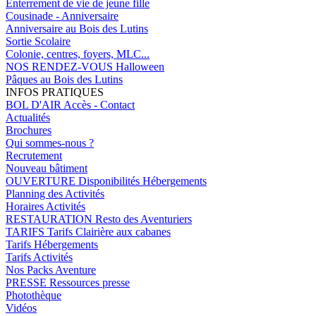
Enterrement de vie de jeune fille
Cousinade - Anniversaire
Anniversaire au Bois des Lutins
Sortie Scolaire
Colonie, centres, foyers, MLC...
NOS RENDEZ-VOUS
Halloween
Pâques au Bois des Lutins
INFOS PRATIQUES
BOL D'AIR
Accès - Contact
Actualités
Brochures
Qui sommes-nous ?
Recrutement
Nouveau bâtiment
OUVERTURE
Disponibilités Hébergements
Planning des Activités
Horaires Activités
RESTAURATION
Resto des Aventuriers
TARIFS
Tarifs Clairière aux cabanes
Tarifs Hébergements
Tarifs Activités
Nos Packs Aventure
PRESSE
Ressources presse
Photothèque
Vidéos