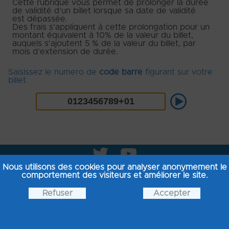
Cette rubrique vous permet de prolonger la durée
de validité d’un billet lorsque sa date de validité
est dépassée.
Des frais s’appliquent à cette prolongation pour un
montant équivalent à 10% de la valeur du billet,
auquels s'ajoutent 5 % de la valeur du billet, par
mois d’extension de durée.
Saisissez le numero de
code barre
figurant sur votre
billet
t
y
Nous utilisons des cookies pour analyser anonymement le
comportement des visiteurs et améliorer le site.
Questions fréquentes clairière aux cabanes
Les activités à sensations
Refuser
Accepter
Les Hébergements
Les chèques cadeaux
Les bons cadeaux hébergements