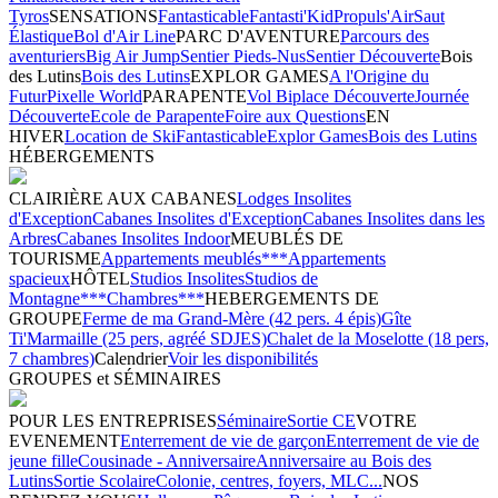
Tyros
SENSATIONS
Fantasticable
Fantasti'Kid
Propuls'Air
Saut
Élastique
Bol d'Air Line
PARC D'AVENTURE
Parcours des
aventuriers
Big Air Jump
Sentier Pieds-Nus
Sentier Découverte
Bois
des Lutins
Bois des Lutins
EXPLOR GAMES
A l'Origine du
Futur
Pixelle World
PARAPENTE
Vol Biplace Découverte
Journée
Découverte
Ecole de Parapente
Foire aux Questions
EN
HIVER
Location de Ski
Fantasticable
Explor Games
Bois des Lutins
HÉBERGEMENTS
CLAIRIÈRE AUX CABANES
Lodges Insolites
d'Exception
Cabanes Insolites d'Exception
Cabanes Insolites dans les
Arbres
Cabanes Insolites Indoor
MEUBLÉS DE
TOURISME
Appartements meublés***
Appartements
spacieux
HÔTEL
Studios Insolites
Studios de
Montagne***
Chambres***
HEBERGEMENTS DE
GROUPE
Ferme de ma Grand-Mère (42 pers. 4 épis)
Gîte
Ti'Marmaille (25 pers, agréé SDJES)
Chalet de la Moselotte (18 pers,
7 chambres)
Calendrier
Voir les disponibilités
GROUPES et SÉMINAIRES
POUR LES ENTREPRISES
Séminaire
Sortie CE
VOTRE
EVENEMENT
Enterrement de vie de garçon
Enterrement de vie de
jeune fille
Cousinade - Anniversaire
Anniversaire au Bois des
Lutins
Sortie Scolaire
Colonie, centres, foyers, MLC...
NOS