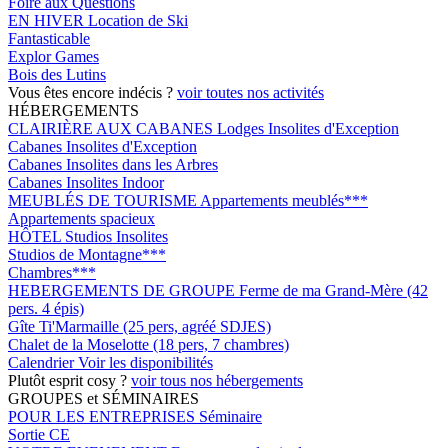
Foire aux Questions
EN HIVER
Location de Ski
Fantasticable
Explor Games
Bois des Lutins
Vous êtes encore indécis ?
voir toutes nos activités
HÉBERGEMENTS
CLAIRIÈRE AUX CABANES
Lodges Insolites d'Exception
Cabanes Insolites d'Exception
Cabanes Insolites dans les Arbres
Cabanes Insolites Indoor
MEUBLÉS DE TOURISME
Appartements meublés***
Appartements spacieux
HÔTEL
Studios Insolites
Studios de Montagne***
Chambres***
HEBERGEMENTS DE GROUPE
Ferme de ma Grand-Mère (42
pers. 4 épis)
Gîte Ti'Marmaille (25 pers, agréé SDJES)
Chalet de la Moselotte (18 pers, 7 chambres)
Calendrier
Voir les disponibilités
Plutôt esprit cosy ?
voir tous nos hébergements
GROUPES et SÉMINAIRES
POUR LES ENTREPRISES
Séminaire
Sortie CE