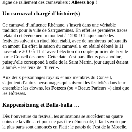
signe de ralliement des carnavaliers :
Alleeez hop
!
Un carnaval chargé d’histoire(s)
Ce carnaval d’influence Rhénane, s’inscrit dans une véritable
tradition pour la ville de Sarrguemines. En effet les premières traces
relatant cet évènement remontent à 1590 ! Chaque année les
festivités suivent un rituel bien établi, avec de nombreux préparatifs
en amont. En effet, la saison du carnaval a en réalité débuté le 11
novembre 2010 à 11h11avec l’élection du couple princier de la ville
par le Conseil des onze. Cette date n’est par ailleurs pas anodine,
puisqu’elle correspond à celle de la Saint Martin, jour auquel étaient
allumés « les feux de l’hiver ».
Aux deux personnages royaux et aux membres du Conseil,
s’ajoutent d’autres personnages qui suivront les festivités dans leur
ensemble : les clowns, les
Fotzers
(ou « Beaux Parleurs ») ainsi que
les Hôtesses.
Kappensitzung et Balla-balla …
Dès l’ouverture du festival, les animations se succèdent au quatre
coins de la ville… et pour ne pas être déboussolé, il faut savoir que
la plus parts sont annoncés en Platt : le patois de l’est de la Moselle.