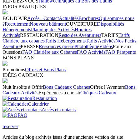
RENDEZ-VOUS
Halloween
Pâques au Bois des Lutins
INFOS PRATIQUES
BOL D'AIR
Accès - Contact
Actualités
Brochures
Qui sommes-nous
?
Recrutement
Nouveau bâtiment
OUVERTURE
Disponibilités
Hébergements
Planning des Activités
Horaires
Activités
RESTAURATION
Resto des Aventuriers
TARIFS
Tarifs
Clairière aux cabanes
Tarifs Hébergements
Tarifs Activités
Nos Packs
Aventure
PRESSE
Ressources presse
Photothèque
Vidéos
Foire aux
Questions
FAQ Clairière aux Cabanes
FAQ Activités
FAQ Parapente
BONS PLANS
Promotions
Offres et Bons Plans
IDÉES CADEAUX
Nuit Insolite à Offrir
Bons Cadeaux Cabanes
Offrez l’Aventure
Bons
Cadeaux Activités
Expériences à choisir
Chèques Cadeaux
Restauration
Calendrier
Accès et contacts
FAQ
reserver
Articles du blog archivés issus d’une ancienne version du site