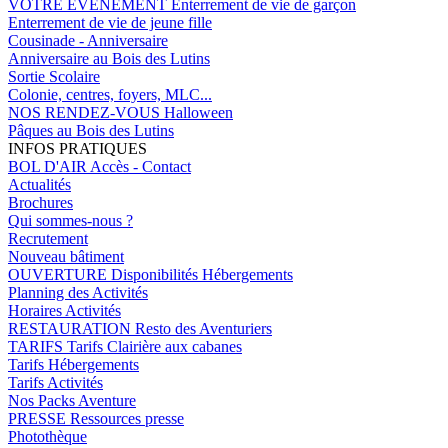
VOTRE EVENEMENT
Enterrement de vie de garçon
Enterrement de vie de jeune fille
Cousinade - Anniversaire
Anniversaire au Bois des Lutins
Sortie Scolaire
Colonie, centres, foyers, MLC...
NOS RENDEZ-VOUS
Halloween
Pâques au Bois des Lutins
INFOS PRATIQUES
BOL D'AIR
Accès - Contact
Actualités
Brochures
Qui sommes-nous ?
Recrutement
Nouveau bâtiment
OUVERTURE
Disponibilités Hébergements
Planning des Activités
Horaires Activités
RESTAURATION
Resto des Aventuriers
TARIFS
Tarifs Clairière aux cabanes
Tarifs Hébergements
Tarifs Activités
Nos Packs Aventure
PRESSE
Ressources presse
Photothèque