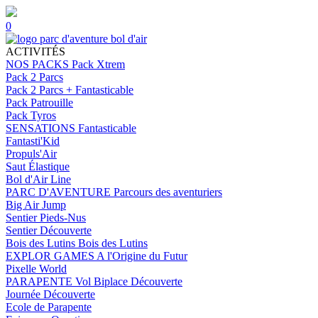
0
ACTIVITÉS
NOS PACKS
Pack Xtrem
Pack 2 Parcs
Pack 2 Parcs + Fantasticable
Pack Patrouille
Pack Tyros
SENSATIONS
Fantasticable
Fantasti'Kid
Propuls'Air
Saut Élastique
Bol d'Air Line
PARC D'AVENTURE
Parcours des aventuriers
Big Air Jump
Sentier Pieds-Nus
Sentier Découverte
Bois des Lutins
Bois des Lutins
EXPLOR GAMES
A l'Origine du Futur
Pixelle World
PARAPENTE
Vol Biplace Découverte
Journée Découverte
Ecole de Parapente