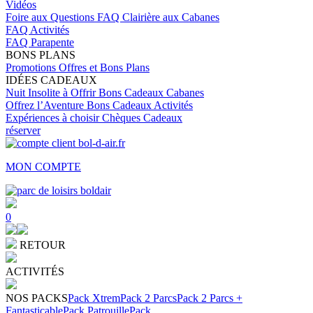
Vidéos
Foire aux Questions
FAQ Clairière aux Cabanes
FAQ Activités
FAQ Parapente
BONS PLANS
Promotions
Offres et Bons Plans
IDÉES CADEAUX
Nuit Insolite à Offrir
Bons Cadeaux Cabanes
Offrez l’Aventure
Bons Cadeaux Activités
Expériences à choisir
Chèques Cadeaux
réserver
MON COMPTE
0
RETOUR
ACTIVITÉS
NOS PACKS
Pack Xtrem
Pack 2 Parcs
Pack 2 Parcs +
Fantasticable
Pack Patrouille
Pack