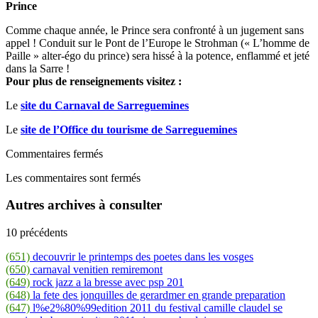
Prince
Comme chaque année, le Prince sera confronté à un jugement sans
appel ! Conduit sur le Pont de l’Europe le Strohman (« L’homme de
Paille » alter-égo du prince) sera hissé à la potence, enflammé et jeté
dans la Sarre !
Pour plus de renseignements visitez :
Le
site du Carnaval de Sarreguemines
Le
site de l’Office du tourisme de Sarreguemines
Commentaires fermés
Les commentaires sont fermés
Autres archives à consulter
10 précédents
(651)
decouvrir le printemps des poetes dans les vosges
(650)
carnaval venitien remiremont
(649)
rock jazz a la bresse avec psp 201
(648)
la fete des jonquilles de gerardmer en grande preparation
(647)
l%e2%80%99edition 2011 du festival camille claudel se