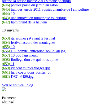
precise la bresse invitee 2011 simone pheulpin
(646)
paques passe du jardin au salon
(645)
trail des terroir 2011 vosges chambre de l agriculture
(644)
10
(643)
une innovation numerique touristique
(642)
lipm prend de la hauteur
10 suivants
(653)
gerardmer j 9 avant le festival
(654)
festival accord des montagnes
(655)
10
(656)
CE_comite_entreprise_bol_d_air.jpg
(657)
10 000 fans merci
(658)
florilege dun ete qui nous quitte
(659)
11
(660)
vincent munier vosges.jpg
(661)
haiti coeur dons vosges.jpg
(662)
DSC_6489.jpg
Voir le nouveau blog
Paiement
sécurisé