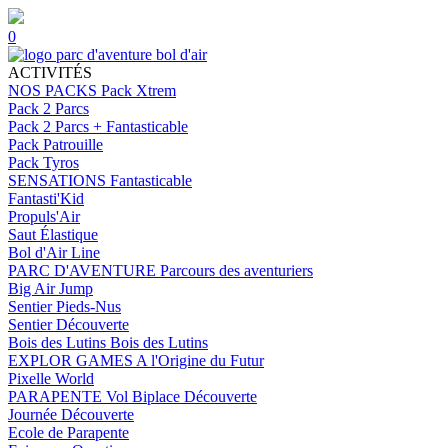
0
ACTIVITÉS
NOS PACKS
Pack Xtrem
Pack 2 Parcs
Pack 2 Parcs + Fantasticable
Pack Patrouille
Pack Tyros
SENSATIONS
Fantasticable
Fantasti'Kid
Propuls'Air
Saut Élastique
Bol d'Air Line
PARC D'AVENTURE
Parcours des aventuriers
Big Air Jump
Sentier Pieds-Nus
Sentier Découverte
Bois des Lutins
Bois des Lutins
EXPLOR GAMES
A l'Origine du Futur
Pixelle World
PARAPENTE
Vol Biplace Découverte
Journée Découverte
Ecole de Parapente