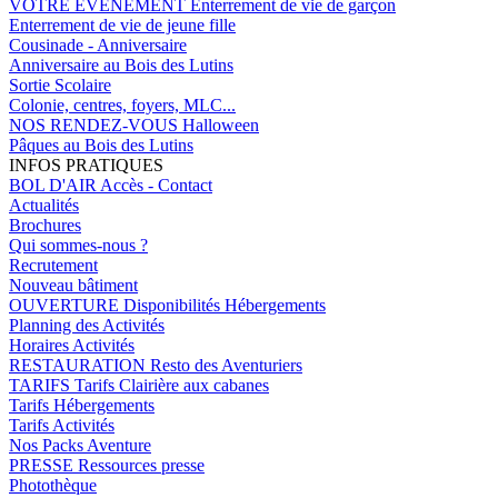
VOTRE EVENEMENT
Enterrement de vie de garçon
Enterrement de vie de jeune fille
Cousinade - Anniversaire
Anniversaire au Bois des Lutins
Sortie Scolaire
Colonie, centres, foyers, MLC...
NOS RENDEZ-VOUS
Halloween
Pâques au Bois des Lutins
INFOS PRATIQUES
BOL D'AIR
Accès - Contact
Actualités
Brochures
Qui sommes-nous ?
Recrutement
Nouveau bâtiment
OUVERTURE
Disponibilités Hébergements
Planning des Activités
Horaires Activités
RESTAURATION
Resto des Aventuriers
TARIFS
Tarifs Clairière aux cabanes
Tarifs Hébergements
Tarifs Activités
Nos Packs Aventure
PRESSE
Ressources presse
Photothèque