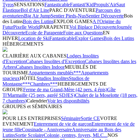
Tyros
SENSATIONS
Fantasticable
Fantasti'Kid
Propuls'Air
Saut
Élastique
Bol d'Air Line
PARC D'AVENTURE
Parcours des
aventuriers
Big Air Jump
Sentier Pieds-Nus
Sentier Découverte
Bois
des Lutins
Bois des Lutins
EXPLOR GAMES
A l'Origine du
Futur
Pixelle World
PARAPENTE
Vol Biplace Découverte
Journée
Découverte
Ecole de Parapente
Foire aux Questions
EN
HIVER
Location de Ski
Fantasticable
Explor Games
Bois des Lutins
HÉBERGEMENTS
CLAIRIÈRE AUX CABANES
Lodges Insolites
d'Exception
Cabanes Insolites d'Exception
Cabanes Insolites dans les
Arbres
Cabanes Insolites Indoor
MEUBLÉS DE
TOURISME
Appartements meublés***
Appartements
spacieux
HÔTEL
Studios Insolites
Studios de
Montagne***
Chambres***
HEBERGEMENTS DE
GROUPE
Ferme de ma Grand-Mère (42 pers. 4 épis)
Gîte
Ti'Marmaille (25 pers, agréé SDJES)
Chalet de la Moselotte (18 pers,
7 chambres)
Calendrier
Voir les disponibilités
GROUPES et SÉMINAIRES
POUR LES ENTREPRISES
Séminaire
Sortie CE
VOTRE
EVENEMENT
Enterrement de vie de garçon
Enterrement de vie de
jeune fille
Cousinade - Anniversaire
Anniversaire au Bois des
Lutins
Sortie Scolaire
Colonie, centres, foyers, MLC...
NOS