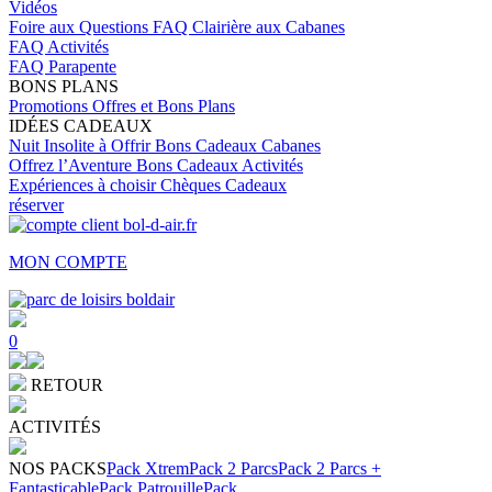
Vidéos
Foire aux Questions
FAQ Clairière aux Cabanes
FAQ Activités
FAQ Parapente
BONS PLANS
Promotions
Offres et Bons Plans
IDÉES CADEAUX
Nuit Insolite à Offrir
Bons Cadeaux Cabanes
Offrez l’Aventure
Bons Cadeaux Activités
Expériences à choisir
Chèques Cadeaux
réserver
MON COMPTE
0
RETOUR
ACTIVITÉS
NOS PACKS
Pack Xtrem
Pack 2 Parcs
Pack 2 Parcs +
Fantasticable
Pack Patrouille
Pack