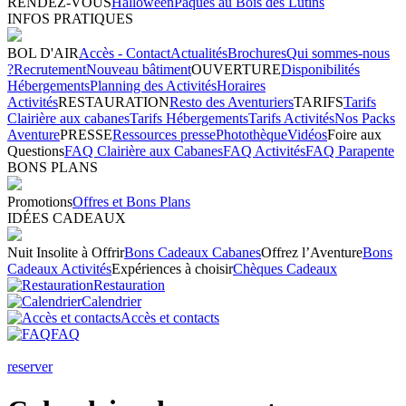
RENDEZ-VOUS
Halloween
Pâques au Bois des Lutins
INFOS PRATIQUES
BOL D'AIR
Accès - Contact
Actualités
Brochures
Qui sommes-nous
?
Recrutement
Nouveau bâtiment
OUVERTURE
Disponibilités
Hébergements
Planning des Activités
Horaires
Activités
RESTAURATION
Resto des Aventuriers
TARIFS
Tarifs
Clairière aux cabanes
Tarifs Hébergements
Tarifs Activités
Nos Packs
Aventure
PRESSE
Ressources presse
Photothèque
Vidéos
Foire aux
Questions
FAQ Clairière aux Cabanes
FAQ Activités
FAQ Parapente
BONS PLANS
Promotions
Offres et Bons Plans
IDÉES CADEAUX
Nuit Insolite à Offrir
Bons Cadeaux Cabanes
Offrez l’Aventure
Bons
Cadeaux Activités
Expériences à choisir
Chèques Cadeaux
Restauration
Calendrier
Accès et contacts
FAQ
reserver