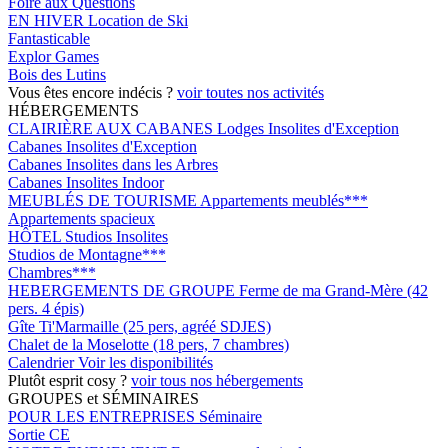
Foire aux Questions
EN HIVER
Location de Ski
Fantasticable
Explor Games
Bois des Lutins
Vous êtes encore indécis ?
voir toutes nos activités
HÉBERGEMENTS
CLAIRIÈRE AUX CABANES
Lodges Insolites d'Exception
Cabanes Insolites d'Exception
Cabanes Insolites dans les Arbres
Cabanes Insolites Indoor
MEUBLÉS DE TOURISME
Appartements meublés***
Appartements spacieux
HÔTEL
Studios Insolites
Studios de Montagne***
Chambres***
HEBERGEMENTS DE GROUPE
Ferme de ma Grand-Mère (42
pers. 4 épis)
Gîte Ti'Marmaille (25 pers, agréé SDJES)
Chalet de la Moselotte (18 pers, 7 chambres)
Calendrier
Voir les disponibilités
Plutôt esprit cosy ?
voir tous nos hébergements
GROUPES et SÉMINAIRES
POUR LES ENTREPRISES
Séminaire
Sortie CE