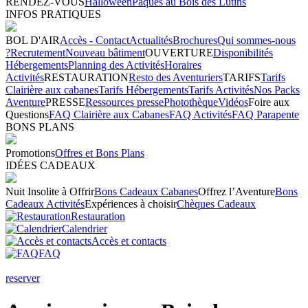
RENDEZ-VOUS
Halloween
Pâques au Bois des Lutins
INFOS PRATIQUES
BOL D'AIR
Accès - Contact
Actualités
Brochures
Qui sommes-nous
?
Recrutement
Nouveau bâtiment
OUVERTURE
Disponibilités
Hébergements
Planning des Activités
Horaires
Activités
RESTAURATION
Resto des Aventuriers
TARIFS
Tarifs
Clairière aux cabanes
Tarifs Hébergements
Tarifs Activités
Nos Packs
Aventure
PRESSE
Ressources presse
Photothèque
Vidéos
Foire aux
Questions
FAQ Clairière aux Cabanes
FAQ Activités
FAQ Parapente
BONS PLANS
Promotions
Offres et Bons Plans
IDÉES CADEAUX
Nuit Insolite à Offrir
Bons Cadeaux Cabanes
Offrez l’Aventure
Bons
Cadeaux Activités
Expériences à choisir
Chèques Cadeaux
Restauration
Calendrier
Accès et contacts
FAQ
reserver