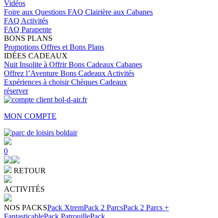
Vidéos
Foire aux Questions
FAQ Clairière aux Cabanes
FAQ Activités
FAQ Parapente
BONS PLANS
Promotions
Offres et Bons Plans
IDÉES CADEAUX
Nuit Insolite à Offrir
Bons Cadeaux Cabanes
Offrez l’Aventure
Bons Cadeaux Activités
Expériences à choisir
Chèques Cadeaux
réserver
MON COMPTE
0
RETOUR
ACTIVITÉS
NOS PACKS
Pack Xtrem
Pack 2 Parcs
Pack 2 Parcs +
Fantasticable
Pack Patrouille
Pack