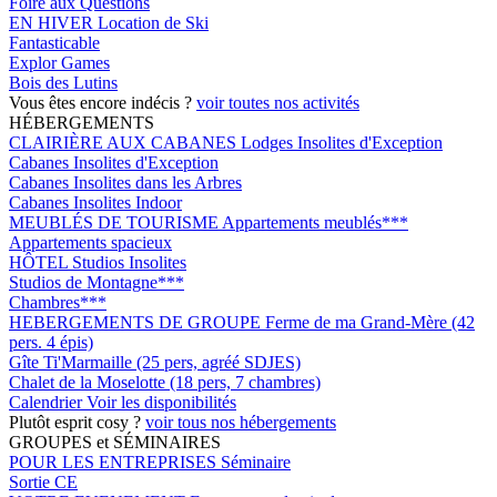
Foire aux Questions
EN HIVER
Location de Ski
Fantasticable
Explor Games
Bois des Lutins
Vous êtes encore indécis ?
voir toutes nos activités
HÉBERGEMENTS
CLAIRIÈRE AUX CABANES
Lodges Insolites d'Exception
Cabanes Insolites d'Exception
Cabanes Insolites dans les Arbres
Cabanes Insolites Indoor
MEUBLÉS DE TOURISME
Appartements meublés***
Appartements spacieux
HÔTEL
Studios Insolites
Studios de Montagne***
Chambres***
HEBERGEMENTS DE GROUPE
Ferme de ma Grand-Mère (42
pers. 4 épis)
Gîte Ti'Marmaille (25 pers, agréé SDJES)
Chalet de la Moselotte (18 pers, 7 chambres)
Calendrier
Voir les disponibilités
Plutôt esprit cosy ?
voir tous nos hébergements
GROUPES et SÉMINAIRES
POUR LES ENTREPRISES
Séminaire
Sortie CE