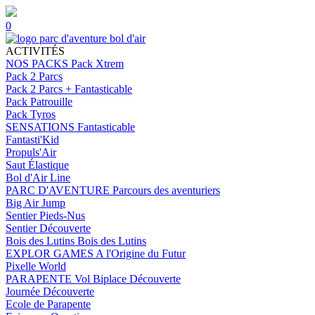
0
ACTIVITÉS
NOS PACKS
Pack Xtrem
Pack 2 Parcs
Pack 2 Parcs + Fantasticable
Pack Patrouille
Pack Tyros
SENSATIONS
Fantasticable
Fantasti'Kid
Propuls'Air
Saut Élastique
Bol d'Air Line
PARC D'AVENTURE
Parcours des aventuriers
Big Air Jump
Sentier Pieds-Nus
Sentier Découverte
Bois des Lutins
Bois des Lutins
EXPLOR GAMES
A l'Origine du Futur
Pixelle World
PARAPENTE
Vol Biplace Découverte
Journée Découverte
Ecole de Parapente