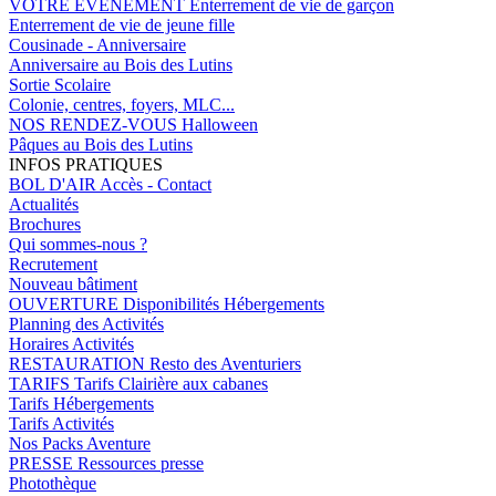
VOTRE EVENEMENT
Enterrement de vie de garçon
Enterrement de vie de jeune fille
Cousinade - Anniversaire
Anniversaire au Bois des Lutins
Sortie Scolaire
Colonie, centres, foyers, MLC...
NOS RENDEZ-VOUS
Halloween
Pâques au Bois des Lutins
INFOS PRATIQUES
BOL D'AIR
Accès - Contact
Actualités
Brochures
Qui sommes-nous ?
Recrutement
Nouveau bâtiment
OUVERTURE
Disponibilités Hébergements
Planning des Activités
Horaires Activités
RESTAURATION
Resto des Aventuriers
TARIFS
Tarifs Clairière aux cabanes
Tarifs Hébergements
Tarifs Activités
Nos Packs Aventure
PRESSE
Ressources presse
Photothèque