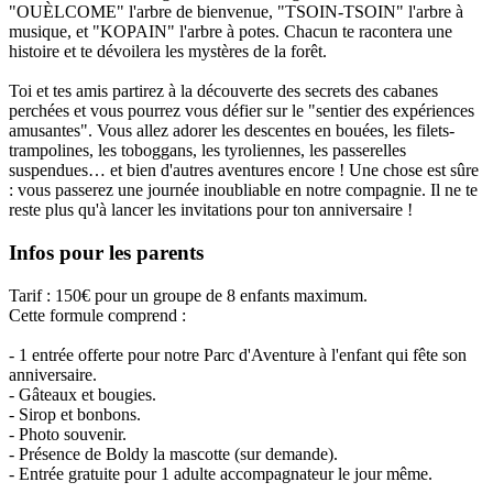
"OUÈLCOME" l'arbre de bienvenue, "TSOIN-TSOIN" l'arbre à
musique, et "KOPAIN" l'arbre à potes. Chacun te racontera une
histoire et te dévoilera les mystères de la forêt.
Toi et tes amis partirez à la découverte des secrets des cabanes
perchées et vous pourrez vous défier sur le "sentier des expériences
amusantes". Vous allez adorer les descentes en bouées, les filets-
trampolines, les toboggans, les tyroliennes, les passerelles
suspendues… et bien d'autres aventures encore ! Une chose est sûre
: vous passerez une journée inoubliable en notre compagnie. Il ne te
reste plus qu'à lancer les invitations pour ton anniversaire !
Infos pour les parents
Tarif : 150€ pour un groupe de 8 enfants maximum.
Cette formule comprend :
- 1 entrée offerte pour notre Parc d'Aventure à l'enfant qui fête son
anniversaire.
- Gâteaux et bougies.
- Sirop et bonbons.
- Photo souvenir.
- Présence de Boldy la mascotte (sur demande).
- Entrée gratuite pour 1 adulte accompagnateur le jour même.