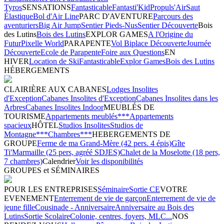
Tyros
SENSATIONS
Fantasticable
Fantasti'Kid
Propuls'Air
Saut
Élastique
Bol d'Air Line
PARC D'AVENTURE
Parcours des
aventuriers
Big Air Jump
Sentier Pieds-Nus
Sentier Découverte
Bois
des Lutins
Bois des Lutins
EXPLOR GAMES
A l'Origine du
Futur
Pixelle World
PARAPENTE
Vol Biplace Découverte
Journée
Découverte
Ecole de Parapente
Foire aux Questions
EN
HIVER
Location de Ski
Fantasticable
Explor Games
Bois des Lutins
HÉBERGEMENTS
CLAIRIÈRE AUX CABANES
Lodges Insolites
d'Exception
Cabanes Insolites d'Exception
Cabanes Insolites dans les
Arbres
Cabanes Insolites Indoor
MEUBLÉS DE
TOURISME
Appartements meublés***
Appartements
spacieux
HÔTEL
Studios Insolites
Studios de
Montagne***
Chambres***
HEBERGEMENTS DE
GROUPE
Ferme de ma Grand-Mère (42 pers. 4 épis)
Gîte
Ti'Marmaille (25 pers, agréé SDJES)
Chalet de la Moselotte (18 pers,
7 chambres)
Calendrier
Voir les disponibilités
GROUPES et SÉMINAIRES
POUR LES ENTREPRISES
Séminaire
Sortie CE
VOTRE
EVENEMENT
Enterrement de vie de garçon
Enterrement de vie de
jeune fille
Cousinade - Anniversaire
Anniversaire au Bois des
Lutins
Sortie Scolaire
Colonie, centres, foyers, MLC...
NOS