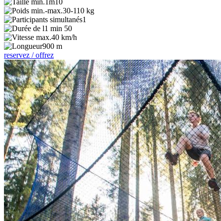
1m10
30-110 kg
1
1 min 50
40 km/h
900 m
reservez / offrez