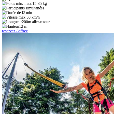
15-35 kg
1
2 min
50 km/h
200m aller-retour
12 m
reservez / offrez