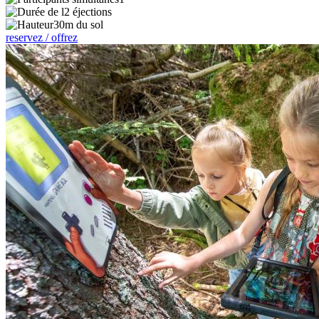
2 éjections
30m du sol
reservez / offrez