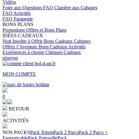
Vidéos
Foire aux Questions
FAQ Clairière aux Cabanes
FAQ Activités
FAQ Parapente
BONS PLANS
Promotions
Offres et Bons Plans
IDÉES CADEAUX
Nuit Insolite à Offrir
Bons Cadeaux Cabanes
Offrez l’Aventure
Bons Cadeaux Activités
Expériences à choisir
Chèques Cadeaux
réserver
MON COMPTE
0
RETOUR
ACTIVITÉS
NOS PACKS
Pack Xtrem
Pack 2 Parcs
Pack 2 Parcs +
Fantasticable
Pack Patrouille
Pack