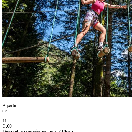
A partir
de
11
€
,00
Disponible sans réservation si <10pers.