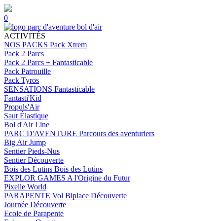
0
ACTIVITÉS
NOS PACKS
Pack Xtrem
Pack 2 Parcs
Pack 2 Parcs + Fantasticable
Pack Patrouille
Pack Tyros
SENSATIONS
Fantasticable
Fantasti'Kid
Propuls'Air
Saut Élastique
Bol d'Air Line
PARC D'AVENTURE
Parcours des aventuriers
Big Air Jump
Sentier Pieds-Nus
Sentier Découverte
Bois des Lutins
Bois des Lutins
EXPLOR GAMES
A l'Origine du Futur
Pixelle World
PARAPENTE
Vol Biplace Découverte
Journée Découverte
Ecole de Parapente