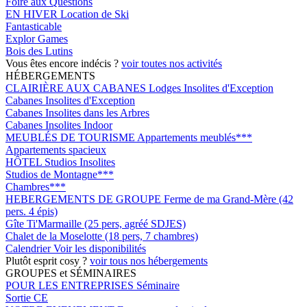
Foire aux Questions
EN HIVER
Location de Ski
Fantasticable
Explor Games
Bois des Lutins
Vous êtes encore indécis ?
voir toutes nos activités
HÉBERGEMENTS
CLAIRIÈRE AUX CABANES
Lodges Insolites d'Exception
Cabanes Insolites d'Exception
Cabanes Insolites dans les Arbres
Cabanes Insolites Indoor
MEUBLÉS DE TOURISME
Appartements meublés***
Appartements spacieux
HÔTEL
Studios Insolites
Studios de Montagne***
Chambres***
HEBERGEMENTS DE GROUPE
Ferme de ma Grand-Mère (42
pers. 4 épis)
Gîte Ti'Marmaille (25 pers, agréé SDJES)
Chalet de la Moselotte (18 pers, 7 chambres)
Calendrier
Voir les disponibilités
Plutôt esprit cosy ?
voir tous nos hébergements
GROUPES et SÉMINAIRES
POUR LES ENTREPRISES
Séminaire
Sortie CE