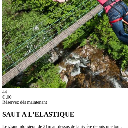
44
€
,00
Réservez dès maintenant
SAUT A L'ELASTIQUE
Le grand plongeon de 21m au-dessus de la rivière depuis une tour,