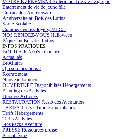
VOTRE EVENEMENT
Enterrement de vie de garçon
Enterrement de vie de jeune fille
Cousinade - Anniversaire
Anniversaire au Bois des Lutins
Sortie Scolaire
Colonie, centres, foyers, MLC...
NOS RENDEZ-VOUS
Halloween
Pâques au Bois des Lutins
INFOS PRATIQUES
BOL D'AIR
Accès - Contact
Actualités
Brochures
Qui sommes-nous ?
Recrutement
Nouveau bâtiment
OUVERTURE
Disponibilités Hébergements
Planning des Activités
Horaires Activités
RESTAURATION
Resto des Aventuriers
TARIFS
Tarifs Clairière aux cabanes
Tarifs Hébergements
Tarifs Activités
Nos Packs Aventure
PRESSE
Ressources presse
Photothèque