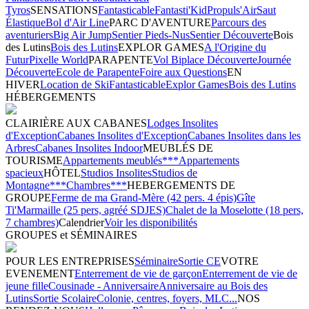
Tyros
SENSATIONS
Fantasticable
Fantasti'Kid
Propuls'Air
Saut
Élastique
Bol d'Air Line
PARC D'AVENTURE
Parcours des
aventuriers
Big Air Jump
Sentier Pieds-Nus
Sentier Découverte
Bois
des Lutins
Bois des Lutins
EXPLOR GAMES
A l'Origine du
Futur
Pixelle World
PARAPENTE
Vol Biplace Découverte
Journée
Découverte
Ecole de Parapente
Foire aux Questions
EN
HIVER
Location de Ski
Fantasticable
Explor Games
Bois des Lutins
HÉBERGEMENTS
CLAIRIÈRE AUX CABANES
Lodges Insolites
d'Exception
Cabanes Insolites d'Exception
Cabanes Insolites dans les
Arbres
Cabanes Insolites Indoor
MEUBLÉS DE
TOURISME
Appartements meublés***
Appartements
spacieux
HÔTEL
Studios Insolites
Studios de
Montagne***
Chambres***
HEBERGEMENTS DE
GROUPE
Ferme de ma Grand-Mère (42 pers. 4 épis)
Gîte
Ti'Marmaille (25 pers, agréé SDJES)
Chalet de la Moselotte (18 pers,
7 chambres)
Calendrier
Voir les disponibilités
GROUPES et SÉMINAIRES
POUR LES ENTREPRISES
Séminaire
Sortie CE
VOTRE
EVENEMENT
Enterrement de vie de garçon
Enterrement de vie de
jeune fille
Cousinade - Anniversaire
Anniversaire au Bois des
Lutins
Sortie Scolaire
Colonie, centres, foyers, MLC...
NOS