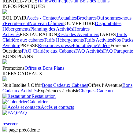
RENDEZ-VOUS
Halloween
Pâques au Bois des Lutins
INFOS PRATIQUES
BOL D'AIR
Accès - Contact
Actualités
Brochures
Qui sommes-nous
?
Recrutement
Nouveau bâtiment
OUVERTURE
Disponibilités
Hébergements
Planning des Activités
Horaires
Activités
RESTAURATION
Resto des Aventuriers
TARIFS
Tarifs
Clairière aux cabanes
Tarifs Hébergements
Tarifs Activités
Nos Packs
Aventure
PRESSE
Ressources presse
Photothèque
Vidéos
Foire aux
Questions
FAQ Clairière aux Cabanes
FAQ Activités
FAQ Parapente
BONS PLANS
Promotions
Offres et Bons Plans
IDÉES CADEAUX
Nuit Insolite à Offrir
Bons Cadeaux Cabanes
Offrez l’Aventure
Bons
Cadeaux Activités
Expériences à choisir
Chèques Cadeaux
Restauration
Calendrier
Accès et contacts
FAQ
reserver
page précédente