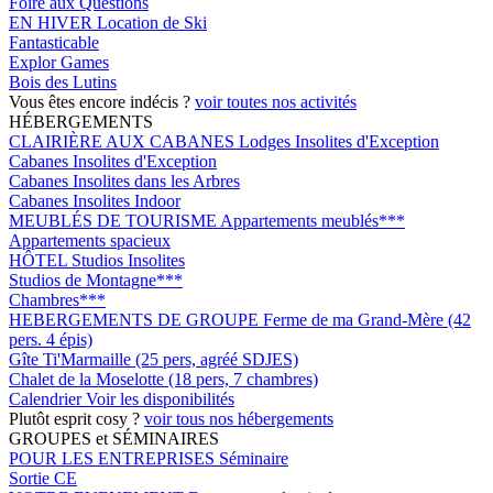
Foire aux Questions
EN HIVER
Location de Ski
Fantasticable
Explor Games
Bois des Lutins
Vous êtes encore indécis ?
voir toutes nos activités
HÉBERGEMENTS
CLAIRIÈRE AUX CABANES
Lodges Insolites d'Exception
Cabanes Insolites d'Exception
Cabanes Insolites dans les Arbres
Cabanes Insolites Indoor
MEUBLÉS DE TOURISME
Appartements meublés***
Appartements spacieux
HÔTEL
Studios Insolites
Studios de Montagne***
Chambres***
HEBERGEMENTS DE GROUPE
Ferme de ma Grand-Mère (42
pers. 4 épis)
Gîte Ti'Marmaille (25 pers, agréé SDJES)
Chalet de la Moselotte (18 pers, 7 chambres)
Calendrier
Voir les disponibilités
Plutôt esprit cosy ?
voir tous nos hébergements
GROUPES et SÉMINAIRES
POUR LES ENTREPRISES
Séminaire
Sortie CE