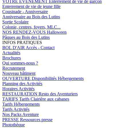
VOTRE EVENEMENT
Enterrement de vie de garçon
Enterrement de vie de jeune fille
Cousinade - Anniversaire
Anniversaire au Bois des Lutins
Sortie Scolaire
Colonie, centres, foyers, MLC...
NOS RENDEZ-VOUS
Halloween
Pâques au Bois des Lutins
INFOS PRATIQUES
BOL D'AIR
Accès - Contact
Actualités
Brochures
Qui sommes-nous ?
Recrutement
Nouveau bâtiment
OUVERTURE
Disponibilités Hébergements
Planning des Activités
Horaires Activités
RESTAURATION
Resto des Aventuriers
TARIFS
Tarifs Clairière aux cabanes
Tarifs Hébergements
Tarifs Activités
Nos Packs Aventure
PRESSE
Ressources presse
Photothèque