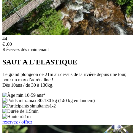
44
€
,00
Réservez dès maintenant
SAUT A L'ELASTIQUE
Le grand plongeon de 21m au-dessus de la rivière depuis une tour,
pour un max d’adrénaline !
Dès 10ans / de 30 à 130kg.
10-59 ans*
30-130 kg (140 kg en tandem)
1-2
15min
21m
reservez / offrez