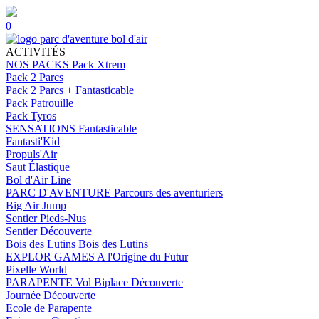
0
ACTIVITÉS
NOS PACKS
Pack Xtrem
Pack 2 Parcs
Pack 2 Parcs + Fantasticable
Pack Patrouille
Pack Tyros
SENSATIONS
Fantasticable
Fantasti'Kid
Propuls'Air
Saut Élastique
Bol d'Air Line
PARC D'AVENTURE
Parcours des aventuriers
Big Air Jump
Sentier Pieds-Nus
Sentier Découverte
Bois des Lutins
Bois des Lutins
EXPLOR GAMES
A l'Origine du Futur
Pixelle World
PARAPENTE
Vol Biplace Découverte
Journée Découverte
Ecole de Parapente