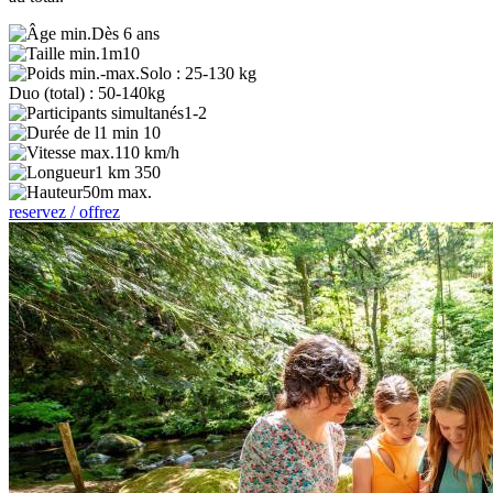
Dès 6 ans
1m10
Solo : 25-130 kg
Duo (total) : 50-140kg
1-2
1 min 10
110 km/h
1 km 350
50m max.
reservez / offrez