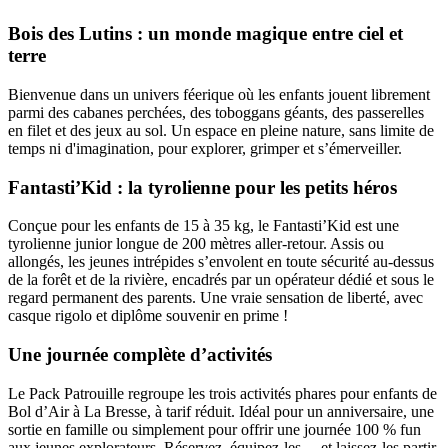
Bois des Lutins : un monde magique entre ciel et
terre
Bienvenue dans un univers féerique où les enfants jouent librement
parmi des cabanes perchées, des toboggans géants, des passerelles
en filet et des jeux au sol. Un espace en pleine nature, sans limite de
temps ni d'imagination, pour explorer, grimper et s’émerveiller.
Fantasti’Kid : la tyrolienne pour les petits héros
Conçue pour les enfants de 15 à 35 kg, le Fantasti’Kid est une
tyrolienne junior longue de 200 mètres aller-retour. Assis ou
allongés, les jeunes intrépides s’envolent en toute sécurité au-dessus
de la forêt et de la rivière, encadrés par un opérateur dédié et sous le
regard permanent des parents. Une vraie sensation de liberté, avec
casque rigolo et diplôme souvenir en prime !
Une journée complète d’activités
Le Pack Patrouille regroupe les trois activités phares pour enfants de
Bol d’Air à La Bresse, à tarif réduit. Idéal pour un anniversaire, une
sortie en famille ou simplement pour offrir une journée 100 % fun
aux jeunes explorateurs. Réservez, équipez-les… et laissez-les partir