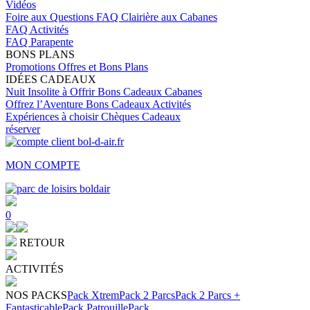
Vidéos
Foire aux Questions
FAQ Clairière aux Cabanes
FAQ Activités
FAQ Parapente
BONS PLANS
Promotions
Offres et Bons Plans
IDÉES CADEAUX
Nuit Insolite à Offrir
Bons Cadeaux Cabanes
Offrez l’Aventure
Bons Cadeaux Activités
Expériences à choisir
Chèques Cadeaux
réserver
MON COMPTE
0
RETOUR
ACTIVITÉS
NOS PACKS
Pack Xtrem
Pack 2 Parcs
Pack 2 Parcs +
Fantasticable
Pack Patrouille
Pack