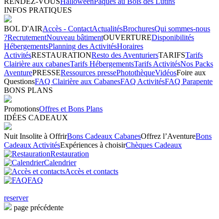
RENDEZ-VOUS
Halloween
Pâques au Bois des Lutins
INFOS PRATIQUES
BOL D'AIR
Accès - Contact
Actualités
Brochures
Qui sommes-nous
?
Recrutement
Nouveau bâtiment
OUVERTURE
Disponibilités
Hébergements
Planning des Activités
Horaires
Activités
RESTAURATION
Resto des Aventuriers
TARIFS
Tarifs
Clairière aux cabanes
Tarifs Hébergements
Tarifs Activités
Nos Packs
Aventure
PRESSE
Ressources presse
Photothèque
Vidéos
Foire aux
Questions
FAQ Clairière aux Cabanes
FAQ Activités
FAQ Parapente
BONS PLANS
Promotions
Offres et Bons Plans
IDÉES CADEAUX
Nuit Insolite à Offrir
Bons Cadeaux Cabanes
Offrez l’Aventure
Bons
Cadeaux Activités
Expériences à choisir
Chèques Cadeaux
Restauration
Calendrier
Accès et contacts
FAQ
reserver
page précédente