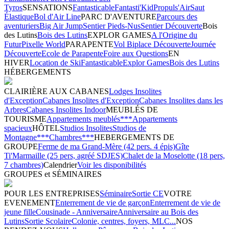
Tyros
SENSATIONS
Fantasticable
Fantasti'Kid
Propuls'Air
Saut
Élastique
Bol d'Air Line
PARC D'AVENTURE
Parcours des
aventuriers
Big Air Jump
Sentier Pieds-Nus
Sentier Découverte
Bois
des Lutins
Bois des Lutins
EXPLOR GAMES
A l'Origine du
Futur
Pixelle World
PARAPENTE
Vol Biplace Découverte
Journée
Découverte
Ecole de Parapente
Foire aux Questions
EN
HIVER
Location de Ski
Fantasticable
Explor Games
Bois des Lutins
HÉBERGEMENTS
CLAIRIÈRE AUX CABANES
Lodges Insolites
d'Exception
Cabanes Insolites d'Exception
Cabanes Insolites dans les
Arbres
Cabanes Insolites Indoor
MEUBLÉS DE
TOURISME
Appartements meublés***
Appartements
spacieux
HÔTEL
Studios Insolites
Studios de
Montagne***
Chambres***
HEBERGEMENTS DE
GROUPE
Ferme de ma Grand-Mère (42 pers. 4 épis)
Gîte
Ti'Marmaille (25 pers, agréé SDJES)
Chalet de la Moselotte (18 pers,
7 chambres)
Calendrier
Voir les disponibilités
GROUPES et SÉMINAIRES
POUR LES ENTREPRISES
Séminaire
Sortie CE
VOTRE
EVENEMENT
Enterrement de vie de garçon
Enterrement de vie de
jeune fille
Cousinade - Anniversaire
Anniversaire au Bois des
Lutins
Sortie Scolaire
Colonie, centres, foyers, MLC...
NOS