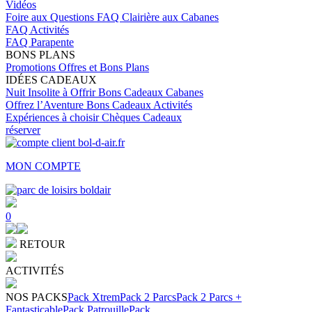
Vidéos
Foire aux Questions
FAQ Clairière aux Cabanes
FAQ Activités
FAQ Parapente
BONS PLANS
Promotions
Offres et Bons Plans
IDÉES CADEAUX
Nuit Insolite à Offrir
Bons Cadeaux Cabanes
Offrez l’Aventure
Bons Cadeaux Activités
Expériences à choisir
Chèques Cadeaux
réserver
MON COMPTE
0
RETOUR
ACTIVITÉS
NOS PACKS
Pack Xtrem
Pack 2 Parcs
Pack 2 Parcs +
Fantasticable
Pack Patrouille
Pack