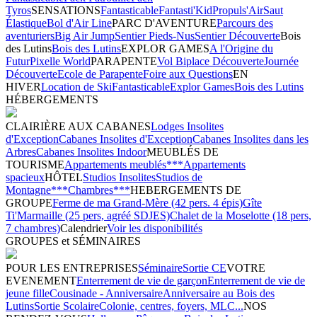
Tyros
SENSATIONS
Fantasticable
Fantasti'Kid
Propuls'Air
Saut
Élastique
Bol d'Air Line
PARC D'AVENTURE
Parcours des
aventuriers
Big Air Jump
Sentier Pieds-Nus
Sentier Découverte
Bois
des Lutins
Bois des Lutins
EXPLOR GAMES
A l'Origine du
Futur
Pixelle World
PARAPENTE
Vol Biplace Découverte
Journée
Découverte
Ecole de Parapente
Foire aux Questions
EN
HIVER
Location de Ski
Fantasticable
Explor Games
Bois des Lutins
HÉBERGEMENTS
CLAIRIÈRE AUX CABANES
Lodges Insolites
d'Exception
Cabanes Insolites d'Exception
Cabanes Insolites dans les
Arbres
Cabanes Insolites Indoor
MEUBLÉS DE
TOURISME
Appartements meublés***
Appartements
spacieux
HÔTEL
Studios Insolites
Studios de
Montagne***
Chambres***
HEBERGEMENTS DE
GROUPE
Ferme de ma Grand-Mère (42 pers. 4 épis)
Gîte
Ti'Marmaille (25 pers, agréé SDJES)
Chalet de la Moselotte (18 pers,
7 chambres)
Calendrier
Voir les disponibilités
GROUPES et SÉMINAIRES
POUR LES ENTREPRISES
Séminaire
Sortie CE
VOTRE
EVENEMENT
Enterrement de vie de garçon
Enterrement de vie de
jeune fille
Cousinade - Anniversaire
Anniversaire au Bois des
Lutins
Sortie Scolaire
Colonie, centres, foyers, MLC...
NOS