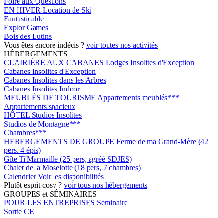
Foire aux Questions
EN HIVER
Location de Ski
Fantasticable
Explor Games
Bois des Lutins
Vous êtes encore indécis ?
voir toutes nos activités
HÉBERGEMENTS
CLAIRIÈRE AUX CABANES
Lodges Insolites d'Exception
Cabanes Insolites d'Exception
Cabanes Insolites dans les Arbres
Cabanes Insolites Indoor
MEUBLÉS DE TOURISME
Appartements meublés***
Appartements spacieux
HÔTEL
Studios Insolites
Studios de Montagne***
Chambres***
HEBERGEMENTS DE GROUPE
Ferme de ma Grand-Mère (42
pers. 4 épis)
Gîte Ti'Marmaille (25 pers, agréé SDJES)
Chalet de la Moselotte (18 pers, 7 chambres)
Calendrier
Voir les disponibilités
Plutôt esprit cosy ?
voir tous nos hébergements
GROUPES et SÉMINAIRES
POUR LES ENTREPRISES
Séminaire
Sortie CE