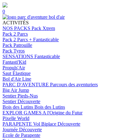
0
ACTIVITÉS
NOS PACKS
Pack Xtrem
Pack 2 Parcs
Pack 2 Parcs + Fantasticable
Pack Patrouille
Pack Tyros
SENSATIONS
Fantasticable
Fantasti'Kid
Propuls'Air
Saut Élastique
Bol d'Air Line
PARC D'AVENTURE
Parcours des aventuriers
Big Air Jump
Sentier Pieds-Nus
Sentier Découverte
Bois des Lutins
Bois des Lutins
EXPLOR GAMES
A l'Origine du Futur
Pixelle World
PARAPENTE
Vol Biplace Découverte
Journée Découverte
Ecole de Parapente