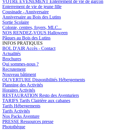
VOTRE EVENEMENT
Enterrement de vie de garçon
Enterrement de vie de jeune fille
Cousinade - Anniversaire
Anniversaire au Bois des Lutins
Sortie Scolaire
Colonie, centres, foyers, MLC...
NOS RENDEZ-VOUS
Halloween
Pâques au Bois des Lutins
INFOS PRATIQUES
BOL D'AIR
Accès - Contact
Actualités
Brochures
Qui sommes-nous ?
Recrutement
Nouveau bâtiment
OUVERTURE
Disponibilités Hébergements
Planning des Activités
Horaires Activités
RESTAURATION
Resto des Aventuriers
TARIFS
Tarifs Clairière aux cabanes
Tarifs Hébergements
Tarifs Activités
Nos Packs Aventure
PRESSE
Ressources presse
Photothèque