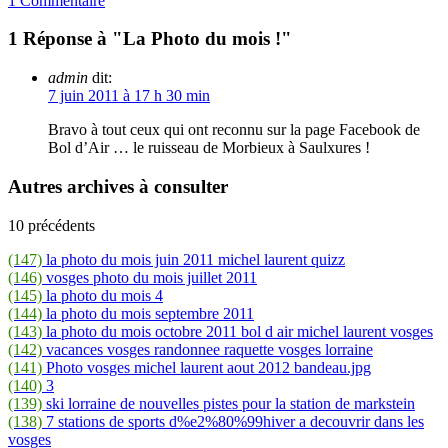
1 Commentaire
1 Réponse à "La Photo du mois !"
admin
dit:
7 juin 2011 à 17 h 30 min
Bravo à tout ceux qui ont reconnu sur la page Facebook de
Bol d’Air … le ruisseau de Morbieux à Saulxures !
Autres archives à consulter
10 précédents
(147)
la photo du mois juin 2011 michel laurent quizz
(146)
vosges photo du mois juillet 2011
(145)
la photo du mois 4
(144)
la photo du mois septembre 2011
(143)
la photo du mois octobre 2011 bol d air michel laurent vosges
(142)
vacances vosges randonnee raquette vosges lorraine
(141)
Photo vosges michel laurent aout 2012 bandeau.jpg
(140)
3
(139)
ski lorraine de nouvelles pistes pour la station de markstein
(138)
7 stations de sports d%e2%80%99hiver a decouvrir dans les
vosges