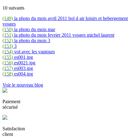
10 suivants
(149)
la photo du mois avril 2011 bol d air loisirs et hebergement
vosges
(150)
la photo du mois mar
(151)
la photo du mois fevrier 2011 vosges michel laurent
(152)
la photo du mois 3
(153)
3
(154)
vol avec les vautours
(155)
es001.jpg
(156)
es0021.jpg
(157)
es003.jpg
(158)
es004.jpg
Voir le nouveau blog
Paiement
sécurisé
Satisfaction
client