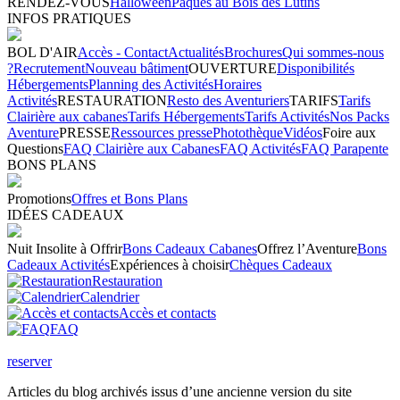
RENDEZ-VOUS
Halloween
Pâques au Bois des Lutins
INFOS PRATIQUES
BOL D'AIR
Accès - Contact
Actualités
Brochures
Qui sommes-nous
?
Recrutement
Nouveau bâtiment
OUVERTURE
Disponibilités
Hébergements
Planning des Activités
Horaires
Activités
RESTAURATION
Resto des Aventuriers
TARIFS
Tarifs
Clairière aux cabanes
Tarifs Hébergements
Tarifs Activités
Nos Packs
Aventure
PRESSE
Ressources presse
Photothèque
Vidéos
Foire aux
Questions
FAQ Clairière aux Cabanes
FAQ Activités
FAQ Parapente
BONS PLANS
Promotions
Offres et Bons Plans
IDÉES CADEAUX
Nuit Insolite à Offrir
Bons Cadeaux Cabanes
Offrez l’Aventure
Bons
Cadeaux Activités
Expériences à choisir
Chèques Cadeaux
Restauration
Calendrier
Accès et contacts
FAQ
reserver
Articles du blog archivés issus d’une ancienne version du site