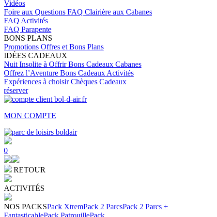
Vidéos
Foire aux Questions
FAQ Clairière aux Cabanes
FAQ Activités
FAQ Parapente
BONS PLANS
Promotions
Offres et Bons Plans
IDÉES CADEAUX
Nuit Insolite à Offrir
Bons Cadeaux Cabanes
Offrez l’Aventure
Bons Cadeaux Activités
Expériences à choisir
Chèques Cadeaux
réserver
MON COMPTE
0
RETOUR
ACTIVITÉS
NOS PACKS
Pack Xtrem
Pack 2 Parcs
Pack 2 Parcs +
Fantasticable
Pack Patrouille
Pack