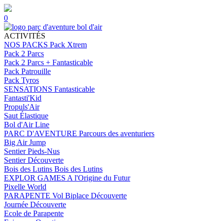
0
ACTIVITÉS
NOS PACKS
Pack Xtrem
Pack 2 Parcs
Pack 2 Parcs + Fantasticable
Pack Patrouille
Pack Tyros
SENSATIONS
Fantasticable
Fantasti'Kid
Propuls'Air
Saut Élastique
Bol d'Air Line
PARC D'AVENTURE
Parcours des aventuriers
Big Air Jump
Sentier Pieds-Nus
Sentier Découverte
Bois des Lutins
Bois des Lutins
EXPLOR GAMES
A l'Origine du Futur
Pixelle World
PARAPENTE
Vol Biplace Découverte
Journée Découverte
Ecole de Parapente