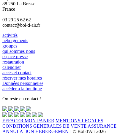
88 250 La Bresse
France
03 29 25 62 62
contact@bol-d-air.fr
activités
hébergements
groupes
qui sommes-nous
espace presse
restauration
calendrier
accès et contact
réserver mes horaires
Données personnelles
accéder à la boutique
On reste en contact !
EFFACER MON PANIER
MENTIONS LEGALES
CONDITIONS GENERALES DE VENTE
ASSURANCE
ANNULATION HEBERGEMENT
© Bol d'Air 2026