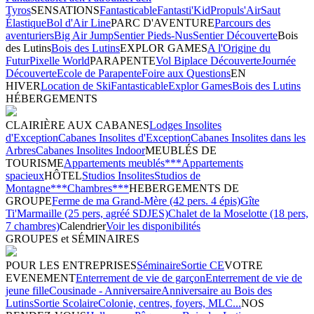
Tyros
SENSATIONS
Fantasticable
Fantasti'Kid
Propuls'Air
Saut
Élastique
Bol d'Air Line
PARC D'AVENTURE
Parcours des
aventuriers
Big Air Jump
Sentier Pieds-Nus
Sentier Découverte
Bois
des Lutins
Bois des Lutins
EXPLOR GAMES
A l'Origine du
Futur
Pixelle World
PARAPENTE
Vol Biplace Découverte
Journée
Découverte
Ecole de Parapente
Foire aux Questions
EN
HIVER
Location de Ski
Fantasticable
Explor Games
Bois des Lutins
HÉBERGEMENTS
CLAIRIÈRE AUX CABANES
Lodges Insolites
d'Exception
Cabanes Insolites d'Exception
Cabanes Insolites dans les
Arbres
Cabanes Insolites Indoor
MEUBLÉS DE
TOURISME
Appartements meublés***
Appartements
spacieux
HÔTEL
Studios Insolites
Studios de
Montagne***
Chambres***
HEBERGEMENTS DE
GROUPE
Ferme de ma Grand-Mère (42 pers. 4 épis)
Gîte
Ti'Marmaille (25 pers, agréé SDJES)
Chalet de la Moselotte (18 pers,
7 chambres)
Calendrier
Voir les disponibilités
GROUPES et SÉMINAIRES
POUR LES ENTREPRISES
Séminaire
Sortie CE
VOTRE
EVENEMENT
Enterrement de vie de garçon
Enterrement de vie de
jeune fille
Cousinade - Anniversaire
Anniversaire au Bois des
Lutins
Sortie Scolaire
Colonie, centres, foyers, MLC...
NOS