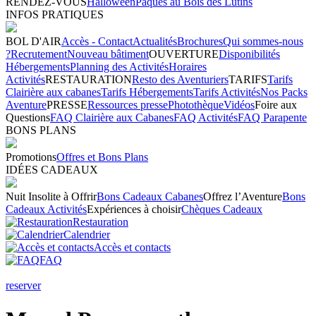
RENDEZ-VOUS
Halloween
Pâques au Bois des Lutins
INFOS PRATIQUES
BOL D'AIR
Accès - Contact
Actualités
Brochures
Qui sommes-nous
?
Recrutement
Nouveau bâtiment
OUVERTURE
Disponibilités
Hébergements
Planning des Activités
Horaires
Activités
RESTAURATION
Resto des Aventuriers
TARIFS
Tarifs
Clairière aux cabanes
Tarifs Hébergements
Tarifs Activités
Nos Packs
Aventure
PRESSE
Ressources presse
Photothèque
Vidéos
Foire aux
Questions
FAQ Clairière aux Cabanes
FAQ Activités
FAQ Parapente
BONS PLANS
Promotions
Offres et Bons Plans
IDÉES CADEAUX
Nuit Insolite à Offrir
Bons Cadeaux Cabanes
Offrez l’Aventure
Bons
Cadeaux Activités
Expériences à choisir
Chèques Cadeaux
Restauration
Calendrier
Accès et contacts
FAQ
reserver