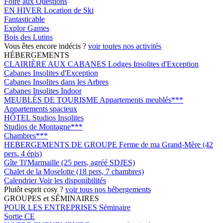
Foire aux Questions
EN HIVER
Location de Ski
Fantasticable
Explor Games
Bois des Lutins
Vous êtes encore indécis ?
voir toutes nos activités
HÉBERGEMENTS
CLAIRIÈRE AUX CABANES
Lodges Insolites d'Exception
Cabanes Insolites d'Exception
Cabanes Insolites dans les Arbres
Cabanes Insolites Indoor
MEUBLÉS DE TOURISME
Appartements meublés***
Appartements spacieux
HÔTEL
Studios Insolites
Studios de Montagne***
Chambres***
HEBERGEMENTS DE GROUPE
Ferme de ma Grand-Mère (42
pers. 4 épis)
Gîte Ti'Marmaille (25 pers, agréé SDJES)
Chalet de la Moselotte (18 pers, 7 chambres)
Calendrier
Voir les disponibilités
Plutôt esprit cosy ?
voir tous nos hébergements
GROUPES et SÉMINAIRES
POUR LES ENTREPRISES
Séminaire
Sortie CE