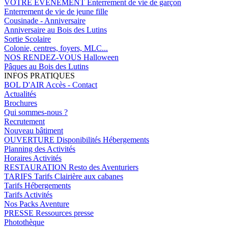
VOTRE EVENEMENT
Enterrement de vie de garçon
Enterrement de vie de jeune fille
Cousinade - Anniversaire
Anniversaire au Bois des Lutins
Sortie Scolaire
Colonie, centres, foyers, MLC...
NOS RENDEZ-VOUS
Halloween
Pâques au Bois des Lutins
INFOS PRATIQUES
BOL D'AIR
Accès - Contact
Actualités
Brochures
Qui sommes-nous ?
Recrutement
Nouveau bâtiment
OUVERTURE
Disponibilités Hébergements
Planning des Activités
Horaires Activités
RESTAURATION
Resto des Aventuriers
TARIFS
Tarifs Clairière aux cabanes
Tarifs Hébergements
Tarifs Activités
Nos Packs Aventure
PRESSE
Ressources presse
Photothèque