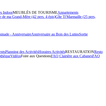
es Indoor
MEUBLÉS DE TOURISME
Appartements
 de ma Grand-Mère (42 pers. 4 épis)
Gîte Ti'Marmaille (25 pers,
inade - Anniversaire
Anniversaire au Bois des Lutins
Sortie
ents
Planning des Activités
Horaires Activités
RESTAURATION
Resto
othèque
Vidéos
Foire aux Questions
FAQ Clairière aux Cabanes
FAQ