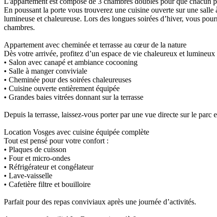
L'appartement est composé de 3 chambres doubles
pour que chacun pro
En poussant la porte vous trouverez une cuisine ouverte sur une salle 
lumineuse et chaleureuse. Lors des longues soirées d’hiver, vous pour
chambres.
Appartement avec cheminée et terrasse au cœur de la nature
Dès votre arrivée, profitez d’un espace de vie chaleureux et lumineux 
• Salon avec canapé et ambiance cocooning
• Salle à manger conviviale
• Cheminée pour des soirées chaleureuses
• Cuisine ouverte entièrement équipée
• Grandes baies vitrées donnant sur la terrasse
Depuis la terrasse, laissez-vous porter par une vue directe sur le parc 
Location Vosges avec cuisine équipée complète
Tout est pensé pour votre confort :
• Plaques de cuisson
• Four et micro-ondes
• Réfrigérateur et congélateur
• Lave-vaisselle
• Cafetière filtre et bouilloire
Parfait pour des repas conviviaux après une journée d’activités.