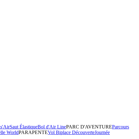
s'Air
Saut Élastique
Bol d'Air Line
PARC D'AVENTURE
Parcours
elle World
PARAPENTE
Vol Biplace Découverte
Journée