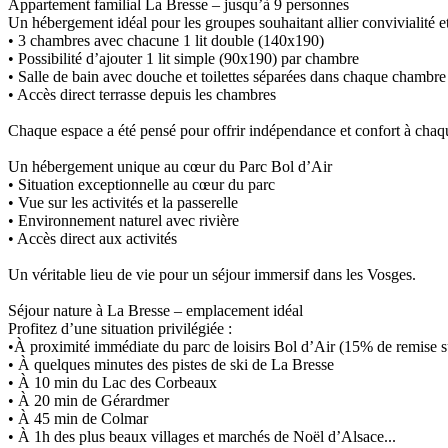
Appartement familial La Bresse – jusqu’à 9 personnes
Un hébergement idéal pour les groupes souhaitant allier convivialité et 
• 3 chambres avec chacune 1 lit double (140x190)
• Possibilité d’ajouter 1 lit simple (90x190) par chambre
• Salle de bain avec douche et toilettes séparées dans chaque chambre
• Accès direct terrasse depuis les chambres
Chaque espace a été pensé pour offrir indépendance et confort à chaq
Un hébergement unique au cœur du Parc Bol d’Air
• Situation exceptionnelle au cœur du parc
• Vue sur les activités et la passerelle
• Environnement naturel avec rivière
• Accès direct aux activités
Un véritable lieu de vie pour un séjour immersif dans les Vosges.
Séjour nature à La Bresse – emplacement idéal
Profitez d’une situation privilégiée :
•
À proximité immédiate du parc de loisirs Bol d’Air
(15% de remise su
• À quelques minutes des pistes de ski de La Bresse
• À 10 min du Lac des Corbeaux
• À 20 min de Gérardmer
• À 45 min de Colmar
• À 1h des plus beaux villages et marchés de Noël d’Alsace...