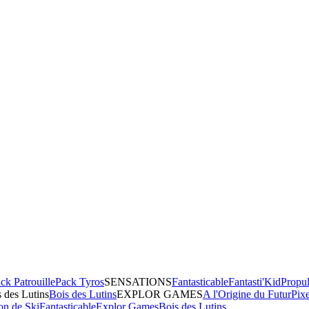
ck Patrouille
Pack Tyros
SENSATIONS
Fantasticable
Fantasti'Kid
Propul
 des Lutins
Bois des Lutins
EXPLOR GAMES
A l'Origine du Futur
Pix
on de Ski
Fantasticable
Explor Games
Bois des Lutins