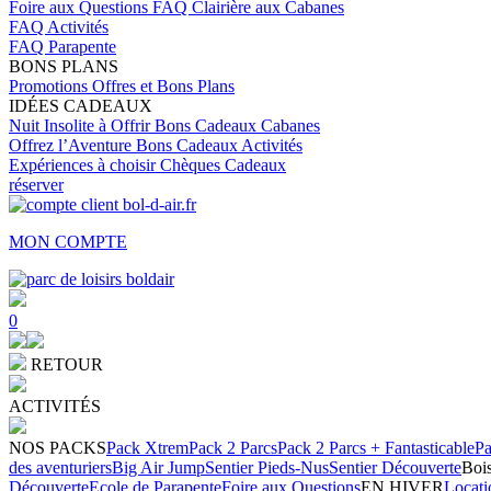
Foire aux Questions
FAQ Clairière aux Cabanes
FAQ Activités
FAQ Parapente
BONS PLANS
Promotions
Offres et Bons Plans
IDÉES CADEAUX
Nuit Insolite à Offrir
Bons Cadeaux Cabanes
Offrez l’Aventure
Bons Cadeaux Activités
Expériences à choisir
Chèques Cadeaux
réserver
MON COMPTE
0
RETOUR
ACTIVITÉS
NOS PACKS
Pack Xtrem
Pack 2 Parcs
Pack 2 Parcs + Fantasticable
Pa
des aventuriers
Big Air Jump
Sentier Pieds-Nus
Sentier Découverte
Bois
Découverte
Ecole de Parapente
Foire aux Questions
EN HIVER
Locati