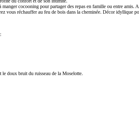
fite du confort et de son intimité.
à manger cocooning pour partager des repas en famille ou entre amis. Ave
rez vous réchauffer au feu de bois dans la cheminée. Décor idyllique po
:
et le doux bruit du ruisseau de la Moselotte.