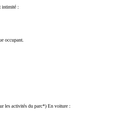
intimité :
ue occupant.
r les activités du parc*)
En voiture :