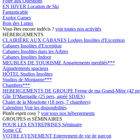
Foire aux Questions
EN HIVER
Location de Ski
Fantasticable
Explor Games
Bois des Lutins
Vous êtes encore indécis ?
voir toutes nos activités
HÉBERGEMENTS
CLAIRIÈRE AUX CABANES
Lodges Insolites d'Exception
Cabanes Insolites d'Exception
Cabanes Insolites dans les Arbres
Cabanes Insolites Indoor
MEUBLÉS DE TOURISME
Appartements meublés***
Appartements spacieux
HÔTEL
Studios Insolites
Studios de Montagne***
Chambres***
HEBERGEMENTS DE GROUPE
Ferme de ma Grand-Mère (42 pers
Gîte Ti'Marmaille (25 pers, agréé SDJES)
Chalet de la Moselotte (18 pers, 7 chambres)
Calendrier
Voir les disponibilités
Plutôt esprit cosy ?
voir tous nos hébergements
GROUPES et SÉMINAIRES
POUR LES ENTREPRISES
Séminaire
Sortie CE
VOTRE EVENEMENT
Enterrement de vie de garçon