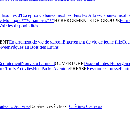
Insolites d'Exception
Cabanes Insolites dans les Arbres
Cabanes Insolit
de Montagne***
Chambres***
HEBERGEMENTS DE GROUPE
Ferme
Voir les disponibilités
ENT
Enterrement de vie de garçon
Enterrement de vie de jeune fille
Cous
oween
Pâques au Bois des Lutins
Recrutement
Nouveau bâtiment
OUVERTURE
Disponibilités Hébergem
nts
Tarifs Activités
Nos Packs Aventure
PRESSE
Ressources presse
Phot
adeaux Activités
Expériences à choisir
Chèques Cadeaux