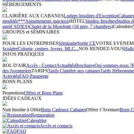
HÉBERGEMENTS
CLAIRIÈRE AUX CABANES
Lodges Insolites d'Exception
Cabanes 
meublés***
Appartements spacieux
HÔTEL
Studios Insolites
Studios 
agréé SDJES)
Chalet de la Moselotte (18 pers, 7 chambres)
Calendrier
GROUPES et SÉMINAIRES
POUR LES ENTREPRISES
Séminaire
Sortie CE
VOTRE EVENEM
Scolaire
Colonie, centres, foyers, MLC...
NOS RENDEZ-VOUS
Hall
INFOS PRATIQUES
BOL D'AIR
Accès - Contact
Actualités
Brochures
Qui sommes-nous ?
des Aventuriers
TARIFS
Tarifs Clairière aux cabanes
Tarifs Hébergeme
Activités
FAQ Parapente
BONS PLANS
Promotions
Offres et Bons Plans
IDÉES CADEAUX
Nuit Insolite à Offrir
Bons Cadeaux Cabanes
Offrez l’Aventure
Bons C
Restauration
Calendrier
Accès et contacts
FAQ