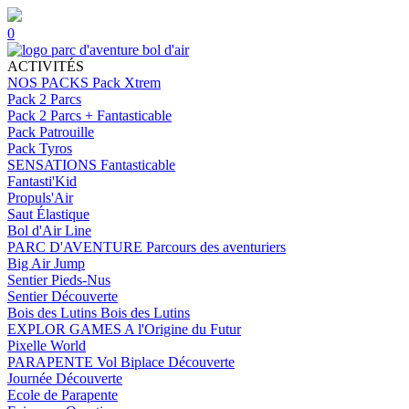
0
ACTIVITÉS
NOS PACKS
Pack Xtrem
Pack 2 Parcs
Pack 2 Parcs + Fantasticable
Pack Patrouille
Pack Tyros
SENSATIONS
Fantasticable
Fantasti'Kid
Propuls'Air
Saut Élastique
Bol d'Air Line
PARC D'AVENTURE
Parcours des aventuriers
Big Air Jump
Sentier Pieds-Nus
Sentier Découverte
Bois des Lutins
Bois des Lutins
EXPLOR GAMES
A l'Origine du Futur
Pixelle World
PARAPENTE
Vol Biplace Découverte
Journée Découverte
Ecole de Parapente