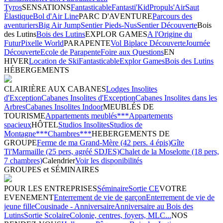
Tyros
SENSATIONS
Fantasticable
Fantasti'Kid
Propuls'Air
Saut
Élastique
Bol d'Air Line
PARC D'AVENTURE
Parcours des
aventuriers
Big Air Jump
Sentier Pieds-Nus
Sentier Découverte
Bois
des Lutins
Bois des Lutins
EXPLOR GAMES
A l'Origine du
Futur
Pixelle World
PARAPENTE
Vol Biplace Découverte
Journée
Découverte
Ecole de Parapente
Foire aux Questions
EN
HIVER
Location de Ski
Fantasticable
Explor Games
Bois des Lutins
HÉBERGEMENTS
CLAIRIÈRE AUX CABANES
Lodges Insolites
d'Exception
Cabanes Insolites d'Exception
Cabanes Insolites dans les
Arbres
Cabanes Insolites Indoor
MEUBLÉS DE
TOURISME
Appartements meublés***
Appartements
spacieux
HÔTEL
Studios Insolites
Studios de
Montagne***
Chambres***
HEBERGEMENTS DE
GROUPE
Ferme de ma Grand-Mère (42 pers. 4 épis)
Gîte
Ti'Marmaille (25 pers, agréé SDJES)
Chalet de la Moselotte (18 pers,
7 chambres)
Calendrier
Voir les disponibilités
GROUPES et SÉMINAIRES
POUR LES ENTREPRISES
Séminaire
Sortie CE
VOTRE
EVENEMENT
Enterrement de vie de garçon
Enterrement de vie de
jeune fille
Cousinade - Anniversaire
Anniversaire au Bois des
Lutins
Sortie Scolaire
Colonie, centres, foyers, MLC...
NOS