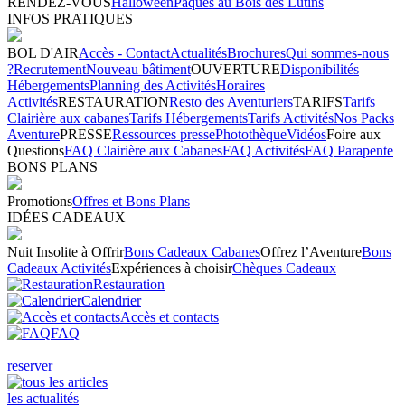
RENDEZ-VOUS
Halloween
Pâques au Bois des Lutins
INFOS PRATIQUES
BOL D'AIR
Accès - Contact
Actualités
Brochures
Qui sommes-nous
?
Recrutement
Nouveau bâtiment
OUVERTURE
Disponibilités
Hébergements
Planning des Activités
Horaires
Activités
RESTAURATION
Resto des Aventuriers
TARIFS
Tarifs
Clairière aux cabanes
Tarifs Hébergements
Tarifs Activités
Nos Packs
Aventure
PRESSE
Ressources presse
Photothèque
Vidéos
Foire aux
Questions
FAQ Clairière aux Cabanes
FAQ Activités
FAQ Parapente
BONS PLANS
Promotions
Offres et Bons Plans
IDÉES CADEAUX
Nuit Insolite à Offrir
Bons Cadeaux Cabanes
Offrez l’Aventure
Bons
Cadeaux Activités
Expériences à choisir
Chèques Cadeaux
Restauration
Calendrier
Accès et contacts
FAQ
reserver
les actualités