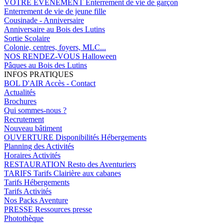
VOTRE EVENEMENT
Enterrement de vie de garçon
Enterrement de vie de jeune fille
Cousinade - Anniversaire
Anniversaire au Bois des Lutins
Sortie Scolaire
Colonie, centres, foyers, MLC...
NOS RENDEZ-VOUS
Halloween
Pâques au Bois des Lutins
INFOS PRATIQUES
BOL D'AIR
Accès - Contact
Actualités
Brochures
Qui sommes-nous ?
Recrutement
Nouveau bâtiment
OUVERTURE
Disponibilités Hébergements
Planning des Activités
Horaires Activités
RESTAURATION
Resto des Aventuriers
TARIFS
Tarifs Clairière aux cabanes
Tarifs Hébergements
Tarifs Activités
Nos Packs Aventure
PRESSE
Ressources presse
Photothèque