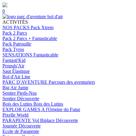
0
ACTIVITÉS
NOS PACKS
Pack Xtrem
Pack 2 Parcs
Pack 2 Parcs + Fantasticable
Pack Patrouille
Pack Tyros
SENSATIONS
Fantasticable
Fantasti'Kid
Propuls'Air
Saut Élastique
Bol d'Air Line
PARC D'AVENTURE
Parcours des aventuriers
Big Air Jump
Sentier Pieds-Nus
Sentier Découverte
Bois des Lutins
Bois des Lutins
EXPLOR GAMES
A l'Origine du Futur
Pixelle World
PARAPENTE
Vol Biplace Découverte
Journée Découverte
Ecole de Parapente