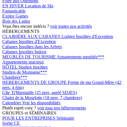
Foire aux Questions
EN HIVER
Location de Ski
Fantasticable
Explor Games
Bois des Lutins
Vous êtes encore indécis ?
voir toutes nos activités
HÉBERGEMENTS
CLAIRIÈRE AUX CABANES
Lodges Insolites d'Exception
Cabanes Insolites d'Exception
Cabanes Insolites dans les Arbres
Cabanes Insolites Indoor
MEUBLÉS DE TOURISME
Appartements meublés***
Appartements spacieux
HÔTEL
Studios Insolites
Studios de Montagne***
Chambres***
HEBERGEMENTS DE GROUPE
Ferme de ma Grand-Mère (42
pers. 4 épis)
Gîte Ti'Marmaille (25 pers, agréé SDJES)
Chalet de la Moselotte (18 pers, 7 chambres)
Calendrier
Voir les disponibilités
Plutôt esprit cosy ?
voir tous nos hébergements
GROUPES et SÉMINAIRES
POUR LES ENTREPRISES
Séminaire
Sortie CE