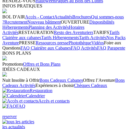
RENDEZ-VOUS
Halloween
Pâques au Bois des Lutins
INFOS PRATIQUES
BOL D'AIR
Accès - Contact
Actualités
Brochures
Qui sommes-nous
?
Recrutement
Nouveau bâtiment
OUVERTURE
Disponibilités
Hébergements
Planning des Activités
Horaires
Activités
RESTAURATION
Resto des Aventuriers
TARIFS
Tarifs
Clairière aux cabanes
Tarifs Hébergements
Tarifs Activités
Nos Packs
Aventure
PRESSE
Ressources presse
Photothèque
Vidéos
Foire aux
Questions
FAQ Clairière aux Cabanes
FAQ Activités
FAQ Parapente
BONS PLANS
Promotions
Offres et Bons Plans
IDÉES CADEAUX
Nuit Insolite à Offrir
Bons Cadeaux Cabanes
Offrez l’Aventure
Bons
Cadeaux Activités
Expériences à choisir
Chèques Cadeaux
Restauration
Calendrier
Accès et contacts
FAQ
reserver
les actualités