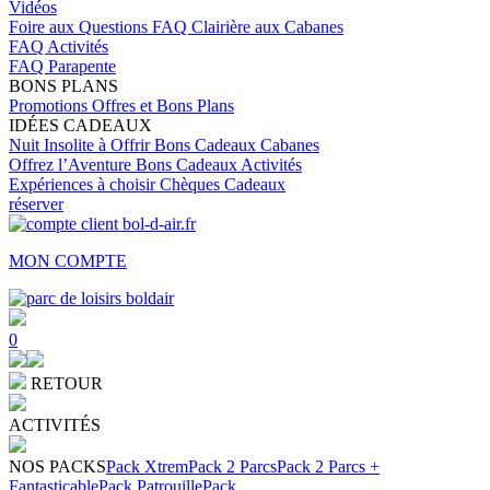
Vidéos
Foire aux Questions
FAQ Clairière aux Cabanes
FAQ Activités
FAQ Parapente
BONS PLANS
Promotions
Offres et Bons Plans
IDÉES CADEAUX
Nuit Insolite à Offrir
Bons Cadeaux Cabanes
Offrez l’Aventure
Bons Cadeaux Activités
Expériences à choisir
Chèques Cadeaux
réserver
MON COMPTE
0
RETOUR
ACTIVITÉS
NOS PACKS
Pack Xtrem
Pack 2 Parcs
Pack 2 Parcs +
Fantasticable
Pack Patrouille
Pack