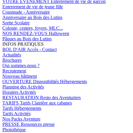
VOTRE EVENEMENT
Enterrement de vie de garçon
Enterrement de vie de jeune fille
Cousinade - Anniversaire
Anniversaire au Bois des Lutins
Sortie Scolaire
Colonie, centres, foyers, MLC...
NOS RENDEZ-VOUS
Halloween
Pâques au Bois des Lutins
INFOS PRATIQUES
BOL D'AIR
Accès - Contact
Actualités
Brochures
Qui sommes-nous ?
Recrutement
Nouveau bâtiment
OUVERTURE
Disponibilités Hébergements
Planning des Activités
Horaires Activités
RESTAURATION
Resto des Aventuriers
TARIFS
Tarifs Clairière aux cabanes
Tarifs Hébergements
Tarifs Activités
Nos Packs Aventure
PRESSE
Ressources presse
Photothèque