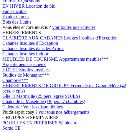
Foire aux Questions
EN HIVER
Location de Ski
Fantasticable
Explor Games
Bois des Lutins
Vous êtes encore indécis ?
voir toutes nos activités
HÉBERGEMENTS
CLAIRIÈRE AUX CABANES
Lodges Insolites d'Exception
Cabanes Insolites d'Exception
Cabanes Insolites dans les Arbres
Cabanes Insolites Indoor
MEUBLÉS DE TOURISME
Appartements meublés***
Appartements spacieux
HÔTEL
Studios Insolites
Studios de Montagne***
Chambres***
HEBERGEMENTS DE GROUPE
Ferme de ma Grand-Mère (42
pers. 4 épis)
Gîte Ti'Marmaille (25 pers, agréé SDJES)
Chalet de la Moselotte (18 pers, 7 chambres)
Calendrier
Voir les disponibilités
Plutôt esprit cosy ?
voir tous nos hébergements
GROUPES et SÉMINAIRES
POUR LES ENTREPRISES
Séminaire
Sortie CE