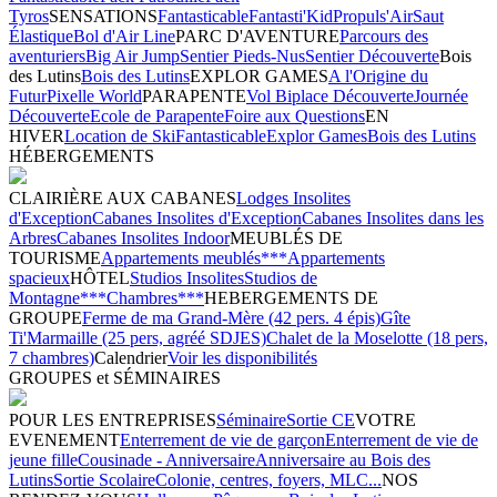
Tyros
SENSATIONS
Fantasticable
Fantasti'Kid
Propuls'Air
Saut
Élastique
Bol d'Air Line
PARC D'AVENTURE
Parcours des
aventuriers
Big Air Jump
Sentier Pieds-Nus
Sentier Découverte
Bois
des Lutins
Bois des Lutins
EXPLOR GAMES
A l'Origine du
Futur
Pixelle World
PARAPENTE
Vol Biplace Découverte
Journée
Découverte
Ecole de Parapente
Foire aux Questions
EN
HIVER
Location de Ski
Fantasticable
Explor Games
Bois des Lutins
HÉBERGEMENTS
CLAIRIÈRE AUX CABANES
Lodges Insolites
d'Exception
Cabanes Insolites d'Exception
Cabanes Insolites dans les
Arbres
Cabanes Insolites Indoor
MEUBLÉS DE
TOURISME
Appartements meublés***
Appartements
spacieux
HÔTEL
Studios Insolites
Studios de
Montagne***
Chambres***
HEBERGEMENTS DE
GROUPE
Ferme de ma Grand-Mère (42 pers. 4 épis)
Gîte
Ti'Marmaille (25 pers, agréé SDJES)
Chalet de la Moselotte (18 pers,
7 chambres)
Calendrier
Voir les disponibilités
GROUPES et SÉMINAIRES
POUR LES ENTREPRISES
Séminaire
Sortie CE
VOTRE
EVENEMENT
Enterrement de vie de garçon
Enterrement de vie de
jeune fille
Cousinade - Anniversaire
Anniversaire au Bois des
Lutins
Sortie Scolaire
Colonie, centres, foyers, MLC...
NOS