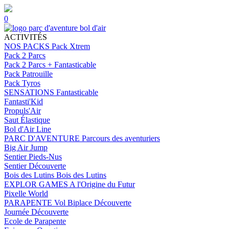
0
ACTIVITÉS
NOS PACKS
Pack Xtrem
Pack 2 Parcs
Pack 2 Parcs + Fantasticable
Pack Patrouille
Pack Tyros
SENSATIONS
Fantasticable
Fantasti'Kid
Propuls'Air
Saut Élastique
Bol d'Air Line
PARC D'AVENTURE
Parcours des aventuriers
Big Air Jump
Sentier Pieds-Nus
Sentier Découverte
Bois des Lutins
Bois des Lutins
EXPLOR GAMES
A l'Origine du Futur
Pixelle World
PARAPENTE
Vol Biplace Découverte
Journée Découverte
Ecole de Parapente