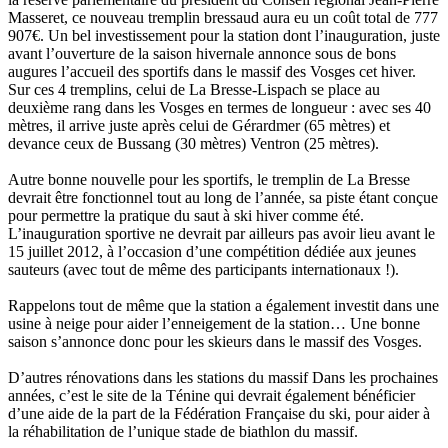
Masseret, ce nouveau tremplin bressaud aura eu un coût total de 777
907€. Un bel investissement pour la station dont l’inauguration, juste
avant l’ouverture de la saison hivernale annonce sous de bons
augures l’accueil des sportifs dans le massif des Vosges cet hiver.
Sur ces 4 tremplins, celui de La Bresse-Lispach se place au
deuxième rang dans les Vosges en termes de longueur : avec ses 40
mètres, il arrive juste après celui de Gérardmer (65 mètres) et
devance ceux de Bussang (30 mètres) Ventron (25 mètres).
Autre bonne nouvelle pour les sportifs, le tremplin de La Bresse
devrait être fonctionnel tout au long de l’année, sa piste étant conçue
pour permettre la pratique du saut à ski hiver comme été.
L’inauguration sportive ne devrait par ailleurs pas avoir lieu avant le
15 juillet 2012, à l’occasion d’une compétition dédiée aux jeunes
sauteurs (avec tout de même des participants internationaux !).
Rappelons tout de même que la station a également investit dans une
usine à neige pour aider l’enneigement de la station… Une bonne
saison s’annonce donc pour les skieurs dans le massif des Vosges.
D’autres rénovations dans les stations du massif Dans les prochaines
années, c’est le site de la Ténine qui devrait également bénéficier
d’une aide de la part de la Fédération Française du ski, pour aider à
la réhabilitation de l’unique stade de biathlon du massif.