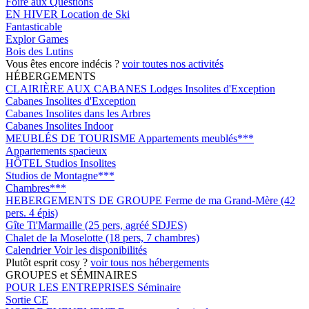
Foire aux Questions
EN HIVER
Location de Ski
Fantasticable
Explor Games
Bois des Lutins
Vous êtes encore indécis ?
voir toutes nos activités
HÉBERGEMENTS
CLAIRIÈRE AUX CABANES
Lodges Insolites d'Exception
Cabanes Insolites d'Exception
Cabanes Insolites dans les Arbres
Cabanes Insolites Indoor
MEUBLÉS DE TOURISME
Appartements meublés***
Appartements spacieux
HÔTEL
Studios Insolites
Studios de Montagne***
Chambres***
HEBERGEMENTS DE GROUPE
Ferme de ma Grand-Mère (42
pers. 4 épis)
Gîte Ti'Marmaille (25 pers, agréé SDJES)
Chalet de la Moselotte (18 pers, 7 chambres)
Calendrier
Voir les disponibilités
Plutôt esprit cosy ?
voir tous nos hébergements
GROUPES et SÉMINAIRES
POUR LES ENTREPRISES
Séminaire
Sortie CE