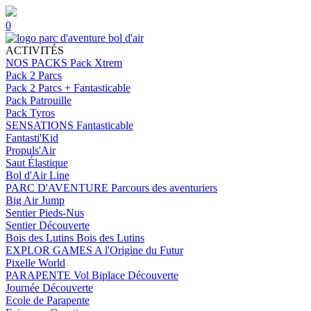
0
ACTIVITÉS
NOS PACKS
Pack Xtrem
Pack 2 Parcs
Pack 2 Parcs + Fantasticable
Pack Patrouille
Pack Tyros
SENSATIONS
Fantasticable
Fantasti'Kid
Propuls'Air
Saut Élastique
Bol d'Air Line
PARC D'AVENTURE
Parcours des aventuriers
Big Air Jump
Sentier Pieds-Nus
Sentier Découverte
Bois des Lutins
Bois des Lutins
EXPLOR GAMES
A l'Origine du Futur
Pixelle World
PARAPENTE
Vol Biplace Découverte
Journée Découverte
Ecole de Parapente