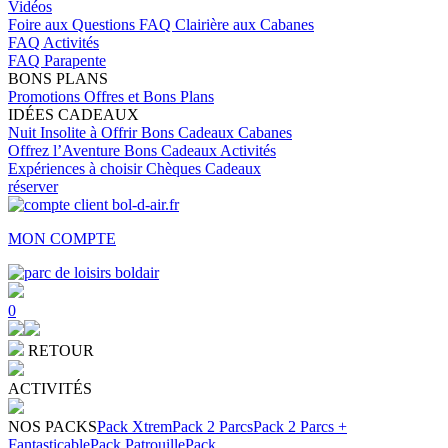
Vidéos
Foire aux Questions
FAQ Clairière aux Cabanes
FAQ Activités
FAQ Parapente
BONS PLANS
Promotions
Offres et Bons Plans
IDÉES CADEAUX
Nuit Insolite à Offrir
Bons Cadeaux Cabanes
Offrez l’Aventure
Bons Cadeaux Activités
Expériences à choisir
Chèques Cadeaux
réserver
MON COMPTE
0
RETOUR
ACTIVITÉS
NOS PACKS
Pack Xtrem
Pack 2 Parcs
Pack 2 Parcs +
Fantasticable
Pack Patrouille
Pack