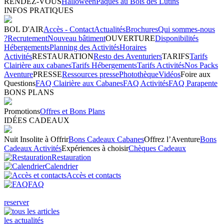
RENDEZ-VOUS
Halloween
Pâques au Bois des Lutins
INFOS PRATIQUES
BOL D'AIR
Accès - Contact
Actualités
Brochures
Qui sommes-nous
?
Recrutement
Nouveau bâtiment
OUVERTURE
Disponibilités
Hébergements
Planning des Activités
Horaires
Activités
RESTAURATION
Resto des Aventuriers
TARIFS
Tarifs
Clairière aux cabanes
Tarifs Hébergements
Tarifs Activités
Nos Packs
Aventure
PRESSE
Ressources presse
Photothèque
Vidéos
Foire aux
Questions
FAQ Clairière aux Cabanes
FAQ Activités
FAQ Parapente
BONS PLANS
Promotions
Offres et Bons Plans
IDÉES CADEAUX
Nuit Insolite à Offrir
Bons Cadeaux Cabanes
Offrez l’Aventure
Bons
Cadeaux Activités
Expériences à choisir
Chèques Cadeaux
Restauration
Calendrier
Accès et contacts
FAQ
reserver
les actualités