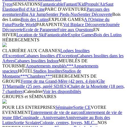
Tyros
SENSATIONS
Fantasticable
Fantasti'Kid
Propuls'Air
Saut
Élastique
Bol d'Air Line
PARC D'AVENTURE
Parcours des
aventuriers
Big Air Jump
Sentier Pieds-Nus
Sentier Découverte
Bois
des Lutins
Bois des Lutins
EXPLOR GAMES
A l'Origine du
Futur
Pixelle World
PARAPENTE
Vol Biplace Découverte
Journée
Découverte
Ecole de Parapente
Foire aux Questions
EN
HIVER
Location de Ski
Fantasticable
Explor Games
Bois des Lutins
HÉBERGEMENTS
CLAIRIÈRE AUX CABANES
Lodges Insolites
d'Exception
Cabanes Insolites d'Exception
Cabanes Insolites dans les
Arbres
Cabanes Insolites Indoor
MEUBLÉS DE
TOURISME
Appartements meublés***
Appartements
spacieux
HÔTEL
Studios Insolites
Studios de
Montagne***
Chambres***
HEBERGEMENTS DE
GROUPE
Ferme de ma Grand-Mère (42 pers. 4 épis)
Gîte
Ti'Marmaille (25 pers, agréé SDJES)
Chalet de la Moselotte (18 pers,
7 chambres)
Calendrier
Voir les disponibilités
GROUPES et SÉMINAIRES
POUR LES ENTREPRISES
Séminaire
Sortie CE
VOTRE
EVENEMENT
Enterrement de vie de garçon
Enterrement de vie de
jeune fille
Cousinade - Anniversaire
Anniversaire au Bois des
Lutins
Sortie Scolaire
Colonie, centres, foyers, MLC...
NOS