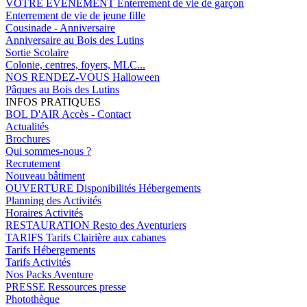
VOTRE EVENEMENT
Enterrement de vie de garçon
Enterrement de vie de jeune fille
Cousinade - Anniversaire
Anniversaire au Bois des Lutins
Sortie Scolaire
Colonie, centres, foyers, MLC...
NOS RENDEZ-VOUS
Halloween
Pâques au Bois des Lutins
INFOS PRATIQUES
BOL D'AIR
Accès - Contact
Actualités
Brochures
Qui sommes-nous ?
Recrutement
Nouveau bâtiment
OUVERTURE
Disponibilités Hébergements
Planning des Activités
Horaires Activités
RESTAURATION
Resto des Aventuriers
TARIFS
Tarifs Clairière aux cabanes
Tarifs Hébergements
Tarifs Activités
Nos Packs Aventure
PRESSE
Ressources presse
Photothèque