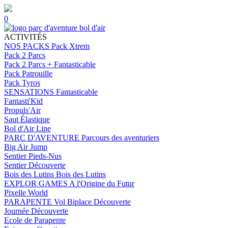
0
ACTIVITÉS
NOS PACKS
Pack Xtrem
Pack 2 Parcs
Pack 2 Parcs + Fantasticable
Pack Patrouille
Pack Tyros
SENSATIONS
Fantasticable
Fantasti'Kid
Propuls'Air
Saut Élastique
Bol d'Air Line
PARC D'AVENTURE
Parcours des aventuriers
Big Air Jump
Sentier Pieds-Nus
Sentier Découverte
Bois des Lutins
Bois des Lutins
EXPLOR GAMES
A l'Origine du Futur
Pixelle World
PARAPENTE
Vol Biplace Découverte
Journée Découverte
Ecole de Parapente