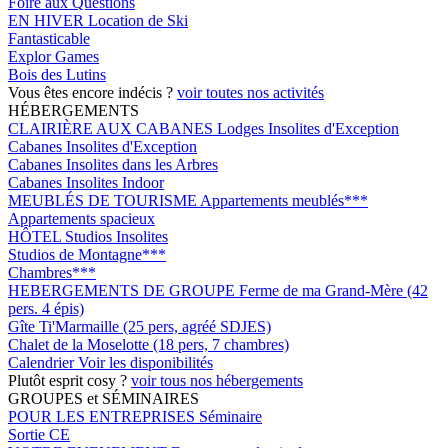
Foire aux Questions
EN HIVER
Location de Ski
Fantasticable
Explor Games
Bois des Lutins
Vous êtes encore indécis ?
voir toutes nos activités
HÉBERGEMENTS
CLAIRIÈRE AUX CABANES
Lodges Insolites d'Exception
Cabanes Insolites d'Exception
Cabanes Insolites dans les Arbres
Cabanes Insolites Indoor
MEUBLÉS DE TOURISME
Appartements meublés***
Appartements spacieux
HÔTEL
Studios Insolites
Studios de Montagne***
Chambres***
HEBERGEMENTS DE GROUPE
Ferme de ma Grand-Mère (42
pers. 4 épis)
Gîte Ti'Marmaille (25 pers, agréé SDJES)
Chalet de la Moselotte (18 pers, 7 chambres)
Calendrier
Voir les disponibilités
Plutôt esprit cosy ?
voir tous nos hébergements
GROUPES et SÉMINAIRES
POUR LES ENTREPRISES
Séminaire
Sortie CE