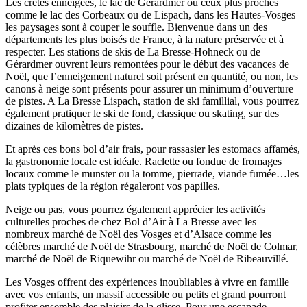
Les crêtes enneigées, le lac de Gérardmer ou ceux plus proches
comme le lac des Corbeaux ou de Lispach, dans les Hautes-Vosges
les paysages sont à couper le souffle. Bienvenue dans un des
départements les plus boisés de France, à la nature préservée et à
respecter. Les stations de skis de La Bresse-Hohneck ou de
Gérardmer ouvrent leurs remontées pour le début des vacances de
Noël, que l’enneigement naturel soit présent en quantité, ou non, les
canons à neige sont présents pour assurer un minimum d’ouverture
de pistes. A La Bresse Lispach, station de ski famillial, vous pourrez
également pratiquer le ski de fond, classique ou skating, sur des
dizaines de kilomètres de pistes.
Et après ces bons bol d’air frais, pour rassasier les estomacs affamés,
la gastronomie locale est idéale. Raclette ou fondue de fromages
locaux comme le munster ou la tomme, pierrade, viande fumée…les
plats typiques de la région régaleront vos papilles.
Neige ou pas, vous pourrez également apprécier les activités
culturelles proches de chez Bol d’Air à La Bresse avec les
nombreux marché de Noël des Vosges et d’Alsace comme les
célèbres marché de Noël de Strasbourg, marché de Noël de Colmar,
marché de Noël de Riquewihr ou marché de Noël de Ribeauvillé.
Les Vosges offrent des expériences inoubliables à vivre en famille
avec vos enfants, un massif accessible ou petits et grand pourront
profiter ensemble des plaisirs de la glisse. Pour une escapade