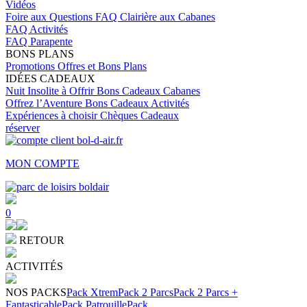
Vidéos
Foire aux Questions
FAQ Clairière aux Cabanes
FAQ Activités
FAQ Parapente
BONS PLANS
Promotions
Offres et Bons Plans
IDÉES CADEAUX
Nuit Insolite à Offrir
Bons Cadeaux Cabanes
Offrez l’Aventure
Bons Cadeaux Activités
Expériences à choisir
Chèques Cadeaux
réserver
MON COMPTE
0
RETOUR
ACTIVITÉS
NOS PACKS
Pack Xtrem
Pack 2 Parcs
Pack 2 Parcs +
Fantasticable
Pack Patrouille
Pack