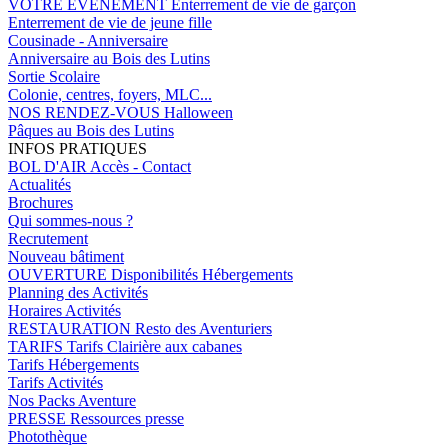
VOTRE EVENEMENT
Enterrement de vie de garçon
Enterrement de vie de jeune fille
Cousinade - Anniversaire
Anniversaire au Bois des Lutins
Sortie Scolaire
Colonie, centres, foyers, MLC...
NOS RENDEZ-VOUS
Halloween
Pâques au Bois des Lutins
INFOS PRATIQUES
BOL D'AIR
Accès - Contact
Actualités
Brochures
Qui sommes-nous ?
Recrutement
Nouveau bâtiment
OUVERTURE
Disponibilités Hébergements
Planning des Activités
Horaires Activités
RESTAURATION
Resto des Aventuriers
TARIFS
Tarifs Clairière aux cabanes
Tarifs Hébergements
Tarifs Activités
Nos Packs Aventure
PRESSE
Ressources presse
Photothèque