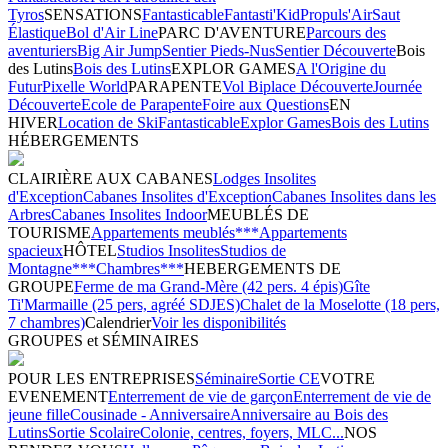
Tyros
SENSATIONS
Fantasticable
Fantasti'Kid
Propuls'Air
Saut
Élastique
Bol d'Air Line
PARC D'AVENTURE
Parcours des
aventuriers
Big Air Jump
Sentier Pieds-Nus
Sentier Découverte
Bois
des Lutins
Bois des Lutins
EXPLOR GAMES
A l'Origine du
Futur
Pixelle World
PARAPENTE
Vol Biplace Découverte
Journée
Découverte
Ecole de Parapente
Foire aux Questions
EN
HIVER
Location de Ski
Fantasticable
Explor Games
Bois des Lutins
HÉBERGEMENTS
CLAIRIÈRE AUX CABANES
Lodges Insolites
d'Exception
Cabanes Insolites d'Exception
Cabanes Insolites dans les
Arbres
Cabanes Insolites Indoor
MEUBLÉS DE
TOURISME
Appartements meublés***
Appartements
spacieux
HÔTEL
Studios Insolites
Studios de
Montagne***
Chambres***
HEBERGEMENTS DE
GROUPE
Ferme de ma Grand-Mère (42 pers. 4 épis)
Gîte
Ti'Marmaille (25 pers, agréé SDJES)
Chalet de la Moselotte (18 pers,
7 chambres)
Calendrier
Voir les disponibilités
GROUPES et SÉMINAIRES
POUR LES ENTREPRISES
Séminaire
Sortie CE
VOTRE
EVENEMENT
Enterrement de vie de garçon
Enterrement de vie de
jeune fille
Cousinade - Anniversaire
Anniversaire au Bois des
Lutins
Sortie Scolaire
Colonie, centres, foyers, MLC...
NOS