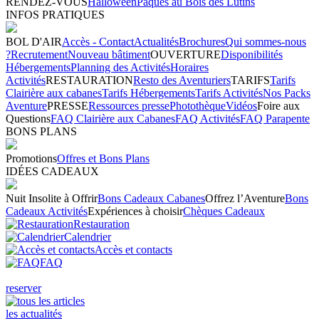
RENDEZ-VOUS
Halloween
Pâques au Bois des Lutins
INFOS PRATIQUES
BOL D'AIR
Accès - Contact
Actualités
Brochures
Qui sommes-nous
?
Recrutement
Nouveau bâtiment
OUVERTURE
Disponibilités
Hébergements
Planning des Activités
Horaires
Activités
RESTAURATION
Resto des Aventuriers
TARIFS
Tarifs
Clairière aux cabanes
Tarifs Hébergements
Tarifs Activités
Nos Packs
Aventure
PRESSE
Ressources presse
Photothèque
Vidéos
Foire aux
Questions
FAQ Clairière aux Cabanes
FAQ Activités
FAQ Parapente
BONS PLANS
Promotions
Offres et Bons Plans
IDÉES CADEAUX
Nuit Insolite à Offrir
Bons Cadeaux Cabanes
Offrez l’Aventure
Bons
Cadeaux Activités
Expériences à choisir
Chèques Cadeaux
Restauration
Calendrier
Accès et contacts
FAQ
reserver
les actualités