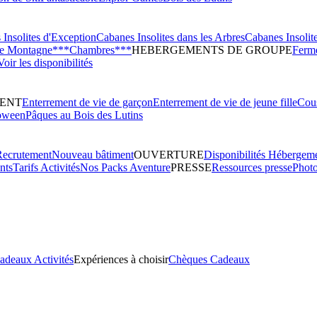
Insolites d'Exception
Cabanes Insolites dans les Arbres
Cabanes Insolit
de Montagne***
Chambres***
HEBERGEMENTS DE GROUPE
Ferme
Voir les disponibilités
ENT
Enterrement de vie de garçon
Enterrement de vie de jeune fille
Cous
oween
Pâques au Bois des Lutins
Recrutement
Nouveau bâtiment
OUVERTURE
Disponibilités Hébergem
nts
Tarifs Activités
Nos Packs Aventure
PRESSE
Ressources presse
Phot
adeaux Activités
Expériences à choisir
Chèques Cadeaux