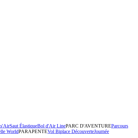
s'Air
Saut Élastique
Bol d'Air Line
PARC D'AVENTURE
Parcours
elle World
PARAPENTE
Vol Biplace Découverte
Journée