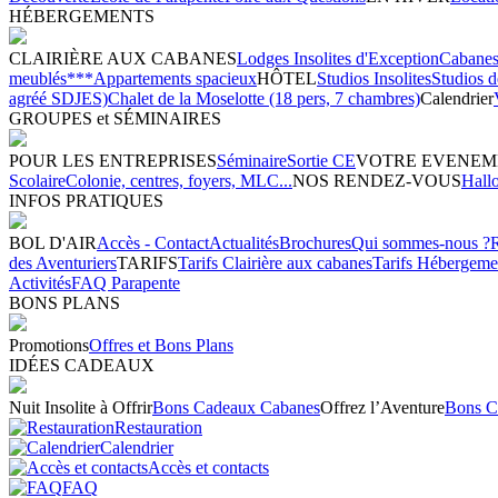
HÉBERGEMENTS
CLAIRIÈRE AUX CABANES
Lodges Insolites d'Exception
Cabanes 
meublés***
Appartements spacieux
HÔTEL
Studios Insolites
Studios 
agréé SDJES)
Chalet de la Moselotte (18 pers, 7 chambres)
Calendrier
GROUPES et SÉMINAIRES
POUR LES ENTREPRISES
Séminaire
Sortie CE
VOTRE EVENEM
Scolaire
Colonie, centres, foyers, MLC...
NOS RENDEZ-VOUS
Hall
INFOS PRATIQUES
BOL D'AIR
Accès - Contact
Actualités
Brochures
Qui sommes-nous ?
des Aventuriers
TARIFS
Tarifs Clairière aux cabanes
Tarifs Hébergeme
Activités
FAQ Parapente
BONS PLANS
Promotions
Offres et Bons Plans
IDÉES CADEAUX
Nuit Insolite à Offrir
Bons Cadeaux Cabanes
Offrez l’Aventure
Bons C
Restauration
Calendrier
Accès et contacts
FAQ