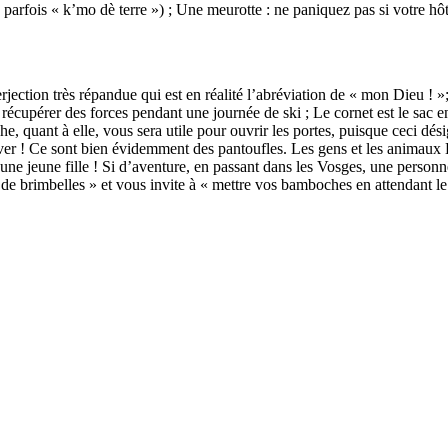
ce parfois « k’mo dè terre ») ; Une meurotte : ne paniquez pas si votre h
rjection très répandue qui est en réalité l’abréviation de « mon Dieu ! 
r récupérer des forces pendant une journée de ski ; Le cornet est le sac 
che, quant à elle, vous sera utile pour ouvrir les portes, puisque ceci 
ver ! Ce sont bien évidemment des pantoufles. Les gens et les animaux L
a une jeune fille ! Si d’aventure, en passant dans les Vosges, une pers
 de brimbelles » et vous invite à « mettre vos bamboches en attendant le 