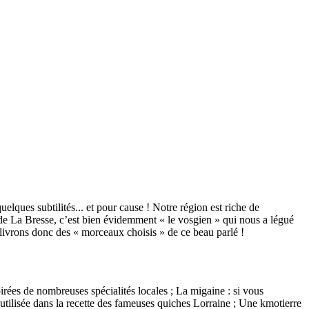
elques subtilités... et pour cause ! Notre région est riche de
n de La Bresse, c’est bien évidemment « le vosgien » qui nous a légué
s livrons donc des « morceaux choisis » de ce beau parlé !
spirées de nombreuses spécialités locales ; La migaine : si vous
 utilisée dans la recette des fameuses quiches Lorraine ; Une kmotierre