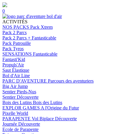
0
ACTIVITÉS
NOS PACKS
Pack Xtrem
Pack 2 Parcs
Pack 2 Parcs + Fantasticable
Pack Patrouille
Pack Tyros
SENSATIONS
Fantasticable
Fantasti'Kid
Propuls'Air
Saut Élastique
Bol d'Air Line
PARC D'AVENTURE
Parcours des aventuriers
Big Air Jump
Sentier Pieds-Nus
Sentier Découverte
Bois des Lutins
Bois des Lutins
EXPLOR GAMES
A l'Origine du Futur
Pixelle World
PARAPENTE
Vol Biplace Découverte
Journée Découverte
Ecole de Parapente