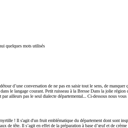
hui quelques mots utilisés
détour d’une conversation de ne pas en saisir tout le sens, de manquer qu
 dans le langage courant. Petit ruisseau à la Bresse Dans la jolie régio
st par ailleurs pas le seul dialecte départemental... Ci-dessous nous vou
a myrtille ! Il s'agit d'un fruit emblématique du département dont sont in
ux de tête. Il s’agit en effet de la préparation à base d’œuf et de crème