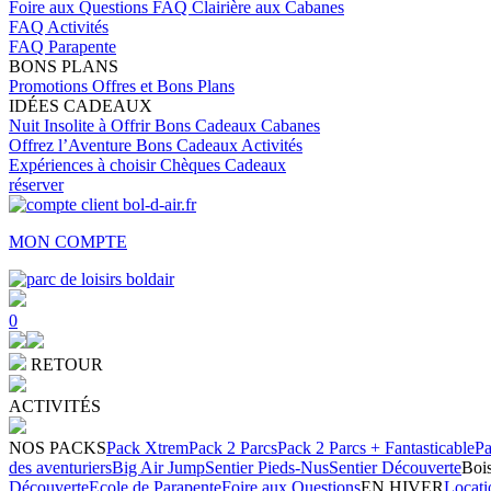
Foire aux Questions
FAQ Clairière aux Cabanes
FAQ Activités
FAQ Parapente
BONS PLANS
Promotions
Offres et Bons Plans
IDÉES CADEAUX
Nuit Insolite à Offrir
Bons Cadeaux Cabanes
Offrez l’Aventure
Bons Cadeaux Activités
Expériences à choisir
Chèques Cadeaux
réserver
MON COMPTE
0
RETOUR
ACTIVITÉS
NOS PACKS
Pack Xtrem
Pack 2 Parcs
Pack 2 Parcs + Fantasticable
Pa
des aventuriers
Big Air Jump
Sentier Pieds-Nus
Sentier Découverte
Bois
Découverte
Ecole de Parapente
Foire aux Questions
EN HIVER
Locati