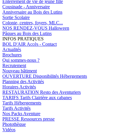
Enterrement de vie de jeune fille
Cousinade - Anniversaire
Anniversaire au Bois des Lutins
Sortie Scolaire
Colonie, centres, foyers, MLC...
NOS RENDEZ-VOUS
Halloween
Pâques au Bois des Lutins
INFOS PRATIQUES
BOL D'AIR
Accès - Contact
Actualités
Brochures
Qui sommes-nous ?
Recrutement
Nouveau bâtiment
OUVERTURE
Disponibilités Hébergements
Planning des Activités
Horaires Activités
RESTAURATION
Resto des Aventuriers
TARIFS
Tarifs Clairière aux cabanes
Tarifs Hébergements
Tarifs Activités
Nos Packs Aventure
PRESSE
Ressources presse
Photothèque
Vidéos