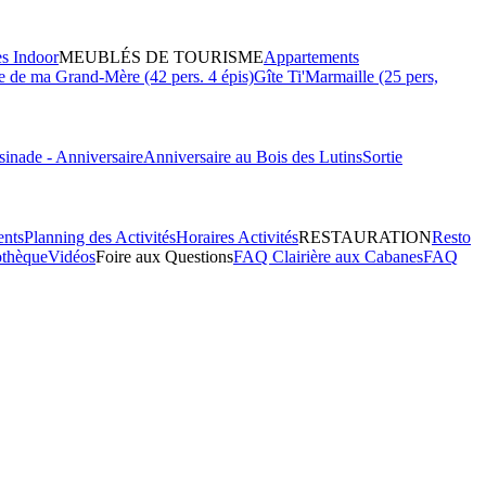
es Indoor
MEUBLÉS DE TOURISME
Appartements
 de ma Grand-Mère (42 pers. 4 épis)
Gîte Ti'Marmaille (25 pers,
inade - Anniversaire
Anniversaire au Bois des Lutins
Sortie
ents
Planning des Activités
Horaires Activités
RESTAURATION
Resto
othèque
Vidéos
Foire aux Questions
FAQ Clairière aux Cabanes
FAQ