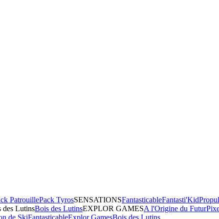
ck Patrouille
Pack Tyros
SENSATIONS
Fantasticable
Fantasti'Kid
Propul
 des Lutins
Bois des Lutins
EXPLOR GAMES
A l'Origine du Futur
Pix
on de Ski
Fantasticable
Explor Games
Bois des Lutins