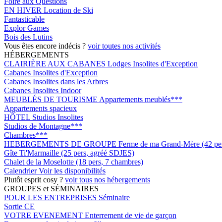
Foire aux Questions
EN HIVER
Location de Ski
Fantasticable
Explor Games
Bois des Lutins
Vous êtes encore indécis ?
voir toutes nos activités
HÉBERGEMENTS
CLAIRIÈRE AUX CABANES
Lodges Insolites d'Exception
Cabanes Insolites d'Exception
Cabanes Insolites dans les Arbres
Cabanes Insolites Indoor
MEUBLÉS DE TOURISME
Appartements meublés***
Appartements spacieux
HÔTEL
Studios Insolites
Studios de Montagne***
Chambres***
HEBERGEMENTS DE GROUPE
Ferme de ma Grand-Mère (42 pers
Gîte Ti'Marmaille (25 pers, agréé SDJES)
Chalet de la Moselotte (18 pers, 7 chambres)
Calendrier
Voir les disponibilités
Plutôt esprit cosy ?
voir tous nos hébergements
GROUPES et SÉMINAIRES
POUR LES ENTREPRISES
Séminaire
Sortie CE
VOTRE EVENEMENT
Enterrement de vie de garçon