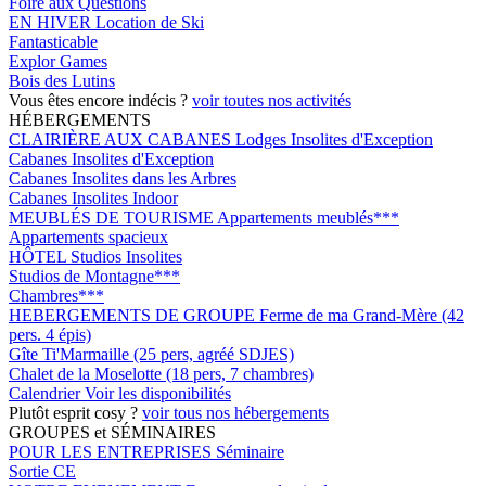
Foire aux Questions
EN HIVER
Location de Ski
Fantasticable
Explor Games
Bois des Lutins
Vous êtes encore indécis ?
voir toutes nos activités
HÉBERGEMENTS
CLAIRIÈRE AUX CABANES
Lodges Insolites d'Exception
Cabanes Insolites d'Exception
Cabanes Insolites dans les Arbres
Cabanes Insolites Indoor
MEUBLÉS DE TOURISME
Appartements meublés***
Appartements spacieux
HÔTEL
Studios Insolites
Studios de Montagne***
Chambres***
HEBERGEMENTS DE GROUPE
Ferme de ma Grand-Mère (42
pers. 4 épis)
Gîte Ti'Marmaille (25 pers, agréé SDJES)
Chalet de la Moselotte (18 pers, 7 chambres)
Calendrier
Voir les disponibilités
Plutôt esprit cosy ?
voir tous nos hébergements
GROUPES et SÉMINAIRES
POUR LES ENTREPRISES
Séminaire
Sortie CE