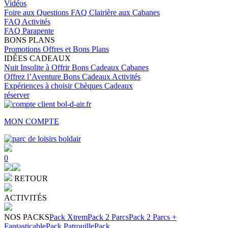
Vidéos
Foire aux Questions
FAQ Clairière aux Cabanes
FAQ Activités
FAQ Parapente
BONS PLANS
Promotions
Offres et Bons Plans
IDÉES CADEAUX
Nuit Insolite à Offrir
Bons Cadeaux Cabanes
Offrez l’Aventure
Bons Cadeaux Activités
Expériences à choisir
Chèques Cadeaux
réserver
MON COMPTE
0
RETOUR
ACTIVITÉS
NOS PACKS
Pack Xtrem
Pack 2 Parcs
Pack 2 Parcs +
Fantasticable
Pack Patrouille
Pack