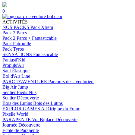
0
ACTIVITÉS
NOS PACKS
Pack Xtrem
Pack 2 Parcs
Pack 2 Parcs + Fantasticable
Pack Patrouille
Pack Tyros
SENSATIONS
Fantasticable
Fantasti'Kid
Propuls'Air
Saut Élastique
Bol d'Air Line
PARC D'AVENTURE
Parcours des aventuriers
Big Air Jump
Sentier Pieds-Nus
Sentier Découverte
Bois des Lutins
Bois des Lutins
EXPLOR GAMES
A l'Origine du Futur
Pixelle World
PARAPENTE
Vol Biplace Découverte
Journée Découverte
Ecole de Parapente