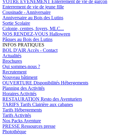
VOTRE EVENEMENT
Enterrement de vie de garçon
Enterrement de vie de jeune fille
Cousinade - Anniversaire
Anniversaire au Bois des Lutins
Sortie Scolaire
Colonie, centres, foyers, MLC...
NOS RENDEZ-VOUS
Halloween
Pâques au Bois des Lutins
INFOS PRATIQUES
BOL D'AIR
Accès - Contact
Actualités
Brochures
Qui sommes-nous ?
Recrutement
Nouveau bâtiment
OUVERTURE
Disponibilités Hébergements
Planning des Activités
Horaires Activités
RESTAURATION
Resto des Aventuriers
TARIFS
Tarifs Clairière aux cabanes
Tarifs Hébergements
Tarifs Activités
Nos Packs Aventure
PRESSE
Ressources presse
Photothèque