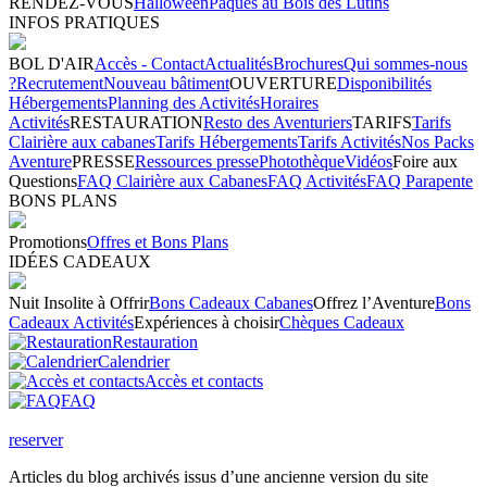
RENDEZ-VOUS
Halloween
Pâques au Bois des Lutins
INFOS PRATIQUES
BOL D'AIR
Accès - Contact
Actualités
Brochures
Qui sommes-nous
?
Recrutement
Nouveau bâtiment
OUVERTURE
Disponibilités
Hébergements
Planning des Activités
Horaires
Activités
RESTAURATION
Resto des Aventuriers
TARIFS
Tarifs
Clairière aux cabanes
Tarifs Hébergements
Tarifs Activités
Nos Packs
Aventure
PRESSE
Ressources presse
Photothèque
Vidéos
Foire aux
Questions
FAQ Clairière aux Cabanes
FAQ Activités
FAQ Parapente
BONS PLANS
Promotions
Offres et Bons Plans
IDÉES CADEAUX
Nuit Insolite à Offrir
Bons Cadeaux Cabanes
Offrez l’Aventure
Bons
Cadeaux Activités
Expériences à choisir
Chèques Cadeaux
Restauration
Calendrier
Accès et contacts
FAQ
reserver
Articles du blog archivés issus d’une ancienne version du site