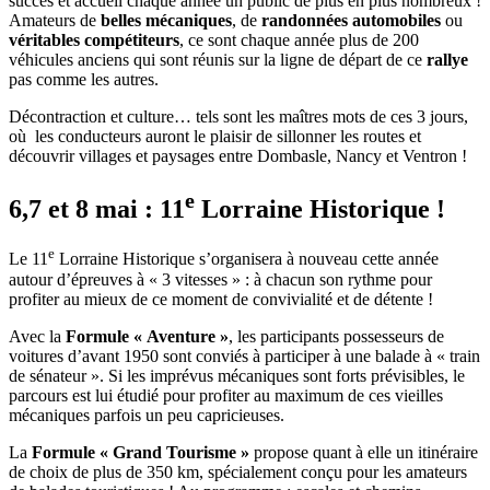
succès et accueil chaque année un public de plus en plus nombreux !
Amateurs de
belles mécaniques
, de
randonnées automobiles
ou
véritables compétiteurs
, ce sont chaque année plus de 200
véhicules anciens qui sont réunis sur la ligne de départ de ce
rallye
pas comme les autres.
Décontraction et culture… tels sont les maîtres mots de ces 3 jours,
où les conducteurs auront le plaisir de sillonner les routes et
découvrir villages et paysages entre Dombasle, Nancy et Ventron !
e
6,7 et 8 mai : 11
Lorraine Historique !
e
Le 11
Lorraine Historique s’organisera à nouveau cette année
autour d’épreuves à « 3 vitesses » : à chacun son rythme pour
profiter au mieux de ce moment de convivialité et de détente !
Avec la
Formule « Aventure »
, les participants possesseurs de
voitures d’avant 1950 sont conviés à participer à une balade à « train
de sénateur ». Si les imprévus mécaniques sont forts prévisibles, le
parcours est lui étudié pour profiter au maximum de ces vieilles
mécaniques parfois un peu capricieuses.
La
Formule « Grand Tourisme »
propose quant à elle un itinéraire
de choix de plus de 350 km, spécialement conçu pour les amateurs