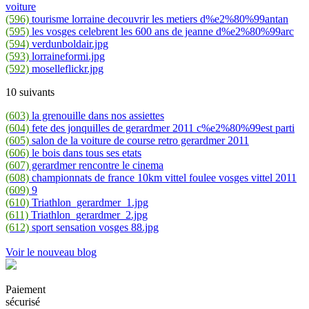
voiture
(596)
tourisme lorraine decouvrir les metiers d%e2%80%99antan
(595)
les vosges celebrent les 600 ans de jeanne d%e2%80%99arc
(594)
verdunboldair.jpg
(593)
lorraineformi.jpg
(592)
moselleflickr.jpg
10 suivants
(603)
la grenouille dans nos assiettes
(604)
fete des jonquilles de gerardmer 2011 c%e2%80%99est parti
(605)
salon de la voiture de course retro gerardmer 2011
(606)
le bois dans tous ses etats
(607)
gerardmer rencontre le cinema
(608)
championnats de france 10km vittel foulee vosges vittel 2011
(609)
9
(610)
Triathlon_gerardmer_1.jpg
(611)
Triathlon_gerardmer_2.jpg
(612)
sport sensation vosges 88.jpg
Voir le nouveau blog
Paiement
sécurisé