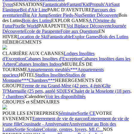
Tyros
SENSATIONS
Fantasticable
Fantasti'Kid
Propuls'Air
Saut
Élastique
Bol d'Air Line
PARC D'AVENTURE
Parcours des
aventuriers
Big Air Jump
Sentier Pieds-Nus
Sentier Découverte
Bois
des Lutins
Bois des Lutins
EXPLOR GAMES
A l'Origine du
Futur
Pixelle World
PARAPENTE
Vol Biplace Découverte
Journée
Découverte
Ecole de Parapente
Foire aux Questions
EN
HIVER
Location de Ski
Fantasticable
Explor Games
Bois des Lutins
HÉBERGEMENTS
CLAIRIÈRE AUX CABANES
Lodges Insolites
d'Exception
Cabanes Insolites d'Exception
Cabanes Insolites dans les
Arbres
Cabanes Insolites Indoor
MEUBLÉS DE
TOURISME
Appartements meublés***
Appartements
spacieux
HÔTEL
Studios Insolites
Studios de
Montagne***
Chambres***
HEBERGEMENTS DE
GROUPE
Ferme de ma Grand-Mère (42 pers. 4 épis)
Gîte
Ti'Marmaille (25 pers, agréé SDJES)
Chalet de la Moselotte (18 pers,
7 chambres)
Calendrier
Voir les disponibilités
GROUPES et SÉMINAIRES
POUR LES ENTREPRISES
Séminaire
Sortie CE
VOTRE
EVENEMENT
Enterrement de vie de garçon
Enterrement de vie de
jeune fille
Cousinade - Anniversaire
Anniversaire au Bois des
Lutins
Sortie Scolaire
Colonie, centres, foyers, MLC...
NOS