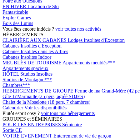
Foire aux Questions
EN HIVER
Location de Ski
Fantasticable
Explor Games
Bois des Lutins
Vous êtes encore indécis ?
voir toutes nos activités
HÉBERGEMENTS
CLAIRIÈRE AUX CABANES
Lodges Insolites d'Exception
Cabanes Insolites d'Exception
Cabanes Insolites dans les Arbres
Cabanes Insolites Indoor
MEUBLÉS DE TOURISME
Appartements meublés***
Appartements spacieux
HÔTEL
Studios Insolites
Studios de Montagne***
Chambres***
HEBERGEMENTS DE GROUPE
Ferme de ma Grand-Mère (42 pers
Gîte Ti'Marmaille (25 pers, agréé SDJES)
Chalet de la Moselotte (18 pers, 7 chambres)
Calendrier
Voir les disponibilités
Plutôt esprit cosy ?
voir tous nos hébergements
GROUPES et SÉMINAIRES
POUR LES ENTREPRISES
Séminaire
Sortie CE
VOTRE EVENEMENT
Enterrement de vie de garçon