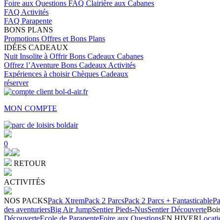
Foire aux Questions
FAQ Clairière aux Cabanes
FAQ Activités
FAQ Parapente
BONS PLANS
Promotions
Offres et Bons Plans
IDÉES CADEAUX
Nuit Insolite à Offrir
Bons Cadeaux Cabanes
Offrez l’Aventure
Bons Cadeaux Activités
Expériences à choisir
Chèques Cadeaux
réserver
MON COMPTE
0
RETOUR
ACTIVITÉS
NOS PACKS
Pack Xtrem
Pack 2 Parcs
Pack 2 Parcs + Fantasticable
Pa
des aventuriers
Big Air Jump
Sentier Pieds-Nus
Sentier Découverte
Bois
Découverte
Ecole de Parapente
Foire aux Questions
EN HIVER
Locati