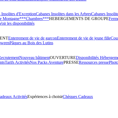
Insolites d'Exception
Cabanes Insolites dans les Arbres
Cabanes Insolit
de Montagne***
Chambres***
HEBERGEMENTS DE GROUPE
Ferme
Voir les disponibilités
ENT
Enterrement de vie de garçon
Enterrement de vie de jeune fille
Cous
oween
Pâques au Bois des Lutins
Recrutement
Nouveau bâtiment
OUVERTURE
Disponibilités Hébergem
nts
Tarifs Activités
Nos Packs Aventure
PRESSE
Ressources presse
Phot
adeaux Activités
Expériences à choisir
Chèques Cadeaux