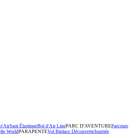
s'Air
Saut Élastique
Bol d'Air Line
PARC D'AVENTURE
Parcours
elle World
PARAPENTE
Vol Biplace Découverte
Journée