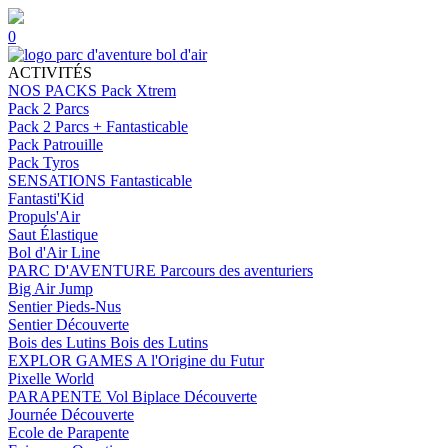
0
ACTIVITÉS
NOS PACKS
Pack Xtrem
Pack 2 Parcs
Pack 2 Parcs + Fantasticable
Pack Patrouille
Pack Tyros
SENSATIONS
Fantasticable
Fantasti'Kid
Propuls'Air
Saut Élastique
Bol d'Air Line
PARC D'AVENTURE
Parcours des aventuriers
Big Air Jump
Sentier Pieds-Nus
Sentier Découverte
Bois des Lutins
Bois des Lutins
EXPLOR GAMES
A l'Origine du Futur
Pixelle World
PARAPENTE
Vol Biplace Découverte
Journée Découverte
Ecole de Parapente