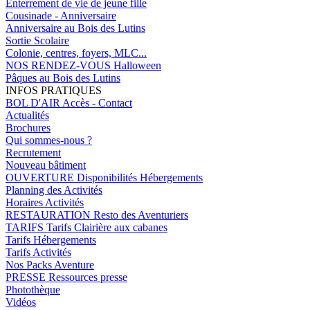
Enterrement de vie de jeune fille
Cousinade - Anniversaire
Anniversaire au Bois des Lutins
Sortie Scolaire
Colonie, centres, foyers, MLC...
NOS RENDEZ-VOUS
Halloween
Pâques au Bois des Lutins
INFOS PRATIQUES
BOL D'AIR
Accès - Contact
Actualités
Brochures
Qui sommes-nous ?
Recrutement
Nouveau bâtiment
OUVERTURE
Disponibilités Hébergements
Planning des Activités
Horaires Activités
RESTAURATION
Resto des Aventuriers
TARIFS
Tarifs Clairière aux cabanes
Tarifs Hébergements
Tarifs Activités
Nos Packs Aventure
PRESSE
Ressources presse
Photothèque
Vidéos