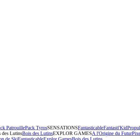
ck Patrouille
Pack Tyros
SENSATIONS
Fantasticable
Fantasti'Kid
Propul
 des Lutins
Bois des Lutins
EXPLOR GAMES
A l'Origine du Futur
Pix
on de Ski
Fantasticable
Explor Games
Bois des Lutins