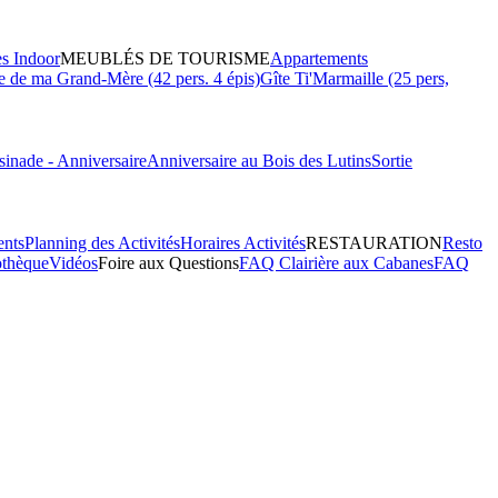
es Indoor
MEUBLÉS DE TOURISME
Appartements
 de ma Grand-Mère (42 pers. 4 épis)
Gîte Ti'Marmaille (25 pers,
inade - Anniversaire
Anniversaire au Bois des Lutins
Sortie
ents
Planning des Activités
Horaires Activités
RESTAURATION
Resto
othèque
Vidéos
Foire aux Questions
FAQ Clairière aux Cabanes
FAQ