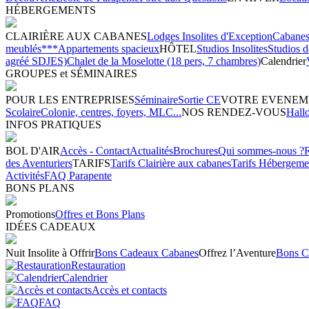
HÉBERGEMENTS
CLAIRIÈRE AUX CABANES
Lodges Insolites d'Exception
Cabanes 
meublés***
Appartements spacieux
HÔTEL
Studios Insolites
Studios 
agréé SDJES)
Chalet de la Moselotte (18 pers, 7 chambres)
Calendrier
GROUPES et SÉMINAIRES
POUR LES ENTREPRISES
Séminaire
Sortie CE
VOTRE EVENEM
Scolaire
Colonie, centres, foyers, MLC...
NOS RENDEZ-VOUS
Hall
INFOS PRATIQUES
BOL D'AIR
Accès - Contact
Actualités
Brochures
Qui sommes-nous ?
des Aventuriers
TARIFS
Tarifs Clairière aux cabanes
Tarifs Hébergeme
Activités
FAQ Parapente
BONS PLANS
Promotions
Offres et Bons Plans
IDÉES CADEAUX
Nuit Insolite à Offrir
Bons Cadeaux Cabanes
Offrez l’Aventure
Bons C
Restauration
Calendrier
Accès et contacts
FAQ