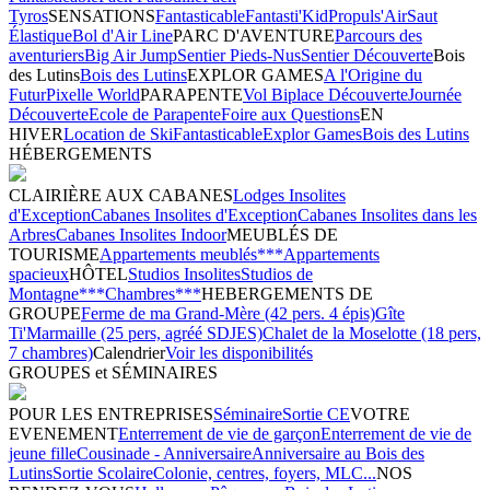
Tyros
SENSATIONS
Fantasticable
Fantasti'Kid
Propuls'Air
Saut
Élastique
Bol d'Air Line
PARC D'AVENTURE
Parcours des
aventuriers
Big Air Jump
Sentier Pieds-Nus
Sentier Découverte
Bois
des Lutins
Bois des Lutins
EXPLOR GAMES
A l'Origine du
Futur
Pixelle World
PARAPENTE
Vol Biplace Découverte
Journée
Découverte
Ecole de Parapente
Foire aux Questions
EN
HIVER
Location de Ski
Fantasticable
Explor Games
Bois des Lutins
HÉBERGEMENTS
CLAIRIÈRE AUX CABANES
Lodges Insolites
d'Exception
Cabanes Insolites d'Exception
Cabanes Insolites dans les
Arbres
Cabanes Insolites Indoor
MEUBLÉS DE
TOURISME
Appartements meublés***
Appartements
spacieux
HÔTEL
Studios Insolites
Studios de
Montagne***
Chambres***
HEBERGEMENTS DE
GROUPE
Ferme de ma Grand-Mère (42 pers. 4 épis)
Gîte
Ti'Marmaille (25 pers, agréé SDJES)
Chalet de la Moselotte (18 pers,
7 chambres)
Calendrier
Voir les disponibilités
GROUPES et SÉMINAIRES
POUR LES ENTREPRISES
Séminaire
Sortie CE
VOTRE
EVENEMENT
Enterrement de vie de garçon
Enterrement de vie de
jeune fille
Cousinade - Anniversaire
Anniversaire au Bois des
Lutins
Sortie Scolaire
Colonie, centres, foyers, MLC...
NOS