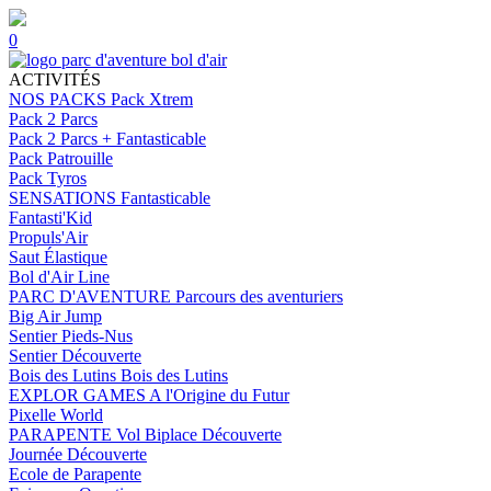
0
ACTIVITÉS
NOS PACKS
Pack Xtrem
Pack 2 Parcs
Pack 2 Parcs + Fantasticable
Pack Patrouille
Pack Tyros
SENSATIONS
Fantasticable
Fantasti'Kid
Propuls'Air
Saut Élastique
Bol d'Air Line
PARC D'AVENTURE
Parcours des aventuriers
Big Air Jump
Sentier Pieds-Nus
Sentier Découverte
Bois des Lutins
Bois des Lutins
EXPLOR GAMES
A l'Origine du Futur
Pixelle World
PARAPENTE
Vol Biplace Découverte
Journée Découverte
Ecole de Parapente