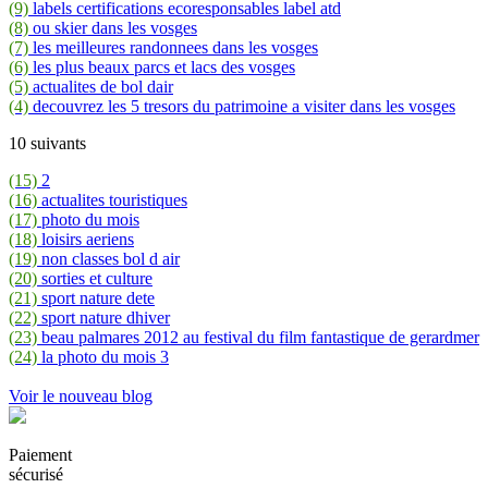
(9)
labels certifications ecoresponsables label atd
(8)
ou skier dans les vosges
(7)
les meilleures randonnees dans les vosges
(6)
les plus beaux parcs et lacs des vosges
(5)
actualites de bol dair
(4)
decouvrez les 5 tresors du patrimoine a visiter dans les vosges
10 suivants
(15)
2
(16)
actualites touristiques
(17)
photo du mois
(18)
loisirs aeriens
(19)
non classes bol d air
(20)
sorties et culture
(21)
sport nature dete
(22)
sport nature dhiver
(23)
beau palmares 2012 au festival du film fantastique de gerardmer
(24)
la photo du mois 3
Voir le nouveau blog
Paiement
sécurisé