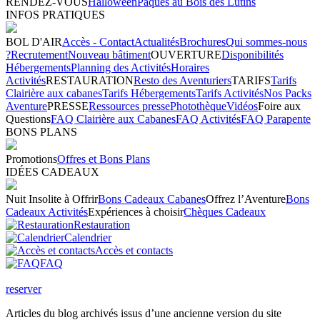
RENDEZ-VOUS
Halloween
Pâques au Bois des Lutins
INFOS PRATIQUES
BOL D'AIR
Accès - Contact
Actualités
Brochures
Qui sommes-nous
?
Recrutement
Nouveau bâtiment
OUVERTURE
Disponibilités
Hébergements
Planning des Activités
Horaires
Activités
RESTAURATION
Resto des Aventuriers
TARIFS
Tarifs
Clairière aux cabanes
Tarifs Hébergements
Tarifs Activités
Nos Packs
Aventure
PRESSE
Ressources presse
Photothèque
Vidéos
Foire aux
Questions
FAQ Clairière aux Cabanes
FAQ Activités
FAQ Parapente
BONS PLANS
Promotions
Offres et Bons Plans
IDÉES CADEAUX
Nuit Insolite à Offrir
Bons Cadeaux Cabanes
Offrez l’Aventure
Bons
Cadeaux Activités
Expériences à choisir
Chèques Cadeaux
Restauration
Calendrier
Accès et contacts
FAQ
reserver
Articles du blog archivés issus d’une ancienne version du site