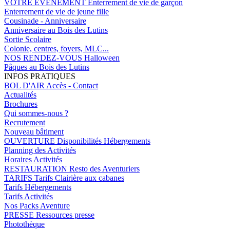
VOTRE EVENEMENT
Enterrement de vie de garçon
Enterrement de vie de jeune fille
Cousinade - Anniversaire
Anniversaire au Bois des Lutins
Sortie Scolaire
Colonie, centres, foyers, MLC...
NOS RENDEZ-VOUS
Halloween
Pâques au Bois des Lutins
INFOS PRATIQUES
BOL D'AIR
Accès - Contact
Actualités
Brochures
Qui sommes-nous ?
Recrutement
Nouveau bâtiment
OUVERTURE
Disponibilités Hébergements
Planning des Activités
Horaires Activités
RESTAURATION
Resto des Aventuriers
TARIFS
Tarifs Clairière aux cabanes
Tarifs Hébergements
Tarifs Activités
Nos Packs Aventure
PRESSE
Ressources presse
Photothèque