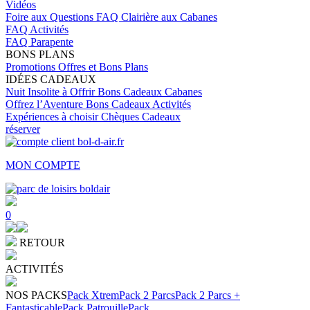
Vidéos
Foire aux Questions
FAQ Clairière aux Cabanes
FAQ Activités
FAQ Parapente
BONS PLANS
Promotions
Offres et Bons Plans
IDÉES CADEAUX
Nuit Insolite à Offrir
Bons Cadeaux Cabanes
Offrez l’Aventure
Bons Cadeaux Activités
Expériences à choisir
Chèques Cadeaux
réserver
MON COMPTE
0
RETOUR
ACTIVITÉS
NOS PACKS
Pack Xtrem
Pack 2 Parcs
Pack 2 Parcs +
Fantasticable
Pack Patrouille
Pack