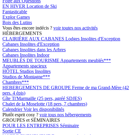
Foire aux Questions
EN HIVER
Location de Ski
Fantasticable
Explor Games
Bois des Lutins
Vous êtes encore indécis ?
voir toutes nos activités
HÉBERGEMENTS
CLAIRIÈRE AUX CABANES
Lodges Insolites d'Exception
Cabanes Insolites d'Exception
Cabanes Insolites dans les Arbres
Cabanes Insolites Indoor
MEUBLÉS DE TOURISME
Appartements meublés***
Appartements spacieux
HÔTEL
Studios Insolites
Studios de Montagne***
Chambres***
HEBERGEMENTS DE GROUPE
Ferme de ma Grand-Mère (42
pers. 4 épis)
Gîte Ti'Marmaille (25 pers, agréé SDJES)
Chalet de la Moselotte (18 pers, 7 chambres)
Calendrier
Voir les disponibilités
Plutôt esprit cosy ?
voir tous nos hébergements
GROUPES et SÉMINAIRES
POUR LES ENTREPRISES
Séminaire
Sortie CE