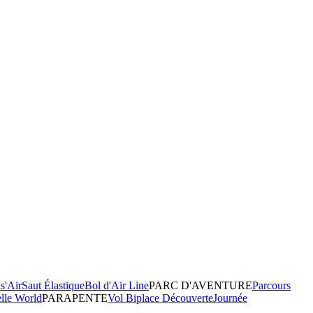
s'Air
Saut Élastique
Bol d'Air Line
PARC D'AVENTURE
Parcours
elle World
PARAPENTE
Vol Biplace Découverte
Journée