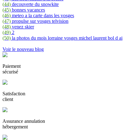
(44)
decouverte du snowkite
(45)
bonnes vacances
(46)
meteo a la carte dans les vosges
(47)
propulse sur vosges telvision
(48)
venez skier
(49)
2
(50)
la photos du mois lorraine vosges michel laurent bol d ai
Voir le nouveau blog
Paiement
sécurisé
Satisfaction
client
Assurance annulation
hébergement