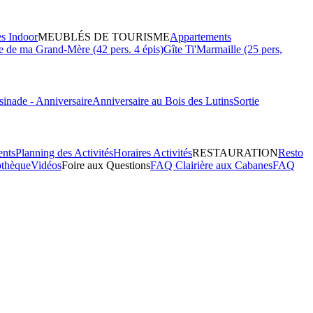
es Indoor
MEUBLÉS DE TOURISME
Appartements
 de ma Grand-Mère (42 pers. 4 épis)
Gîte Ti'Marmaille (25 pers,
inade - Anniversaire
Anniversaire au Bois des Lutins
Sortie
ents
Planning des Activités
Horaires Activités
RESTAURATION
Resto
othèque
Vidéos
Foire aux Questions
FAQ Clairière aux Cabanes
FAQ