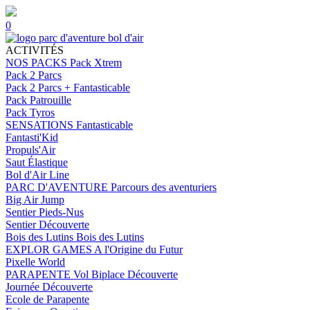
0
ACTIVITÉS
NOS PACKS
Pack Xtrem
Pack 2 Parcs
Pack 2 Parcs + Fantasticable
Pack Patrouille
Pack Tyros
SENSATIONS
Fantasticable
Fantasti'Kid
Propuls'Air
Saut Élastique
Bol d'Air Line
PARC D'AVENTURE
Parcours des aventuriers
Big Air Jump
Sentier Pieds-Nus
Sentier Découverte
Bois des Lutins
Bois des Lutins
EXPLOR GAMES
A l'Origine du Futur
Pixelle World
PARAPENTE
Vol Biplace Découverte
Journée Découverte
Ecole de Parapente