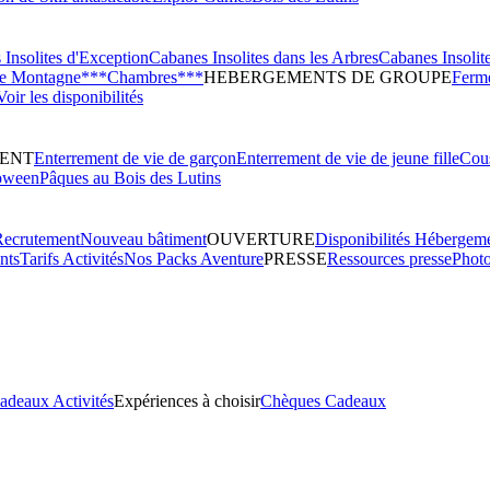
Insolites d'Exception
Cabanes Insolites dans les Arbres
Cabanes Insolit
de Montagne***
Chambres***
HEBERGEMENTS DE GROUPE
Ferme
Voir les disponibilités
ENT
Enterrement de vie de garçon
Enterrement de vie de jeune fille
Cous
oween
Pâques au Bois des Lutins
Recrutement
Nouveau bâtiment
OUVERTURE
Disponibilités Hébergem
nts
Tarifs Activités
Nos Packs Aventure
PRESSE
Ressources presse
Phot
adeaux Activités
Expériences à choisir
Chèques Cadeaux