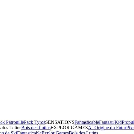
ck Patrouille
Pack Tyros
SENSATIONS
Fantasticable
Fantasti'Kid
Propul
 des Lutins
Bois des Lutins
EXPLOR GAMES
A l'Origine du Futur
Pix
on de Ski
Fantasticable
Explor Games
Bois des Lutins