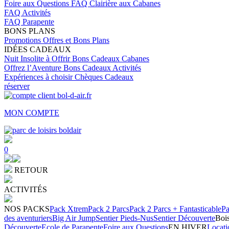
Foire aux Questions
FAQ Clairière aux Cabanes
FAQ Activités
FAQ Parapente
BONS PLANS
Promotions
Offres et Bons Plans
IDÉES CADEAUX
Nuit Insolite à Offrir
Bons Cadeaux Cabanes
Offrez l’Aventure
Bons Cadeaux Activités
Expériences à choisir
Chèques Cadeaux
réserver
MON COMPTE
0
RETOUR
ACTIVITÉS
NOS PACKS
Pack Xtrem
Pack 2 Parcs
Pack 2 Parcs + Fantasticable
Pa
des aventuriers
Big Air Jump
Sentier Pieds-Nus
Sentier Découverte
Bois
Découverte
Ecole de Parapente
Foire aux Questions
EN HIVER
Locati