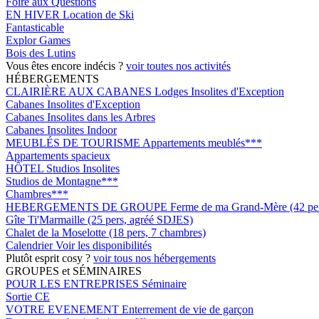
Foire aux Questions
EN HIVER
Location de Ski
Fantasticable
Explor Games
Bois des Lutins
Vous êtes encore indécis ?
voir toutes nos activités
HÉBERGEMENTS
CLAIRIÈRE AUX CABANES
Lodges Insolites d'Exception
Cabanes Insolites d'Exception
Cabanes Insolites dans les Arbres
Cabanes Insolites Indoor
MEUBLÉS DE TOURISME
Appartements meublés***
Appartements spacieux
HÔTEL
Studios Insolites
Studios de Montagne***
Chambres***
HEBERGEMENTS DE GROUPE
Ferme de ma Grand-Mère (42 pers
Gîte Ti'Marmaille (25 pers, agréé SDJES)
Chalet de la Moselotte (18 pers, 7 chambres)
Calendrier
Voir les disponibilités
Plutôt esprit cosy ?
voir tous nos hébergements
GROUPES et SÉMINAIRES
POUR LES ENTREPRISES
Séminaire
Sortie CE
VOTRE EVENEMENT
Enterrement de vie de garçon