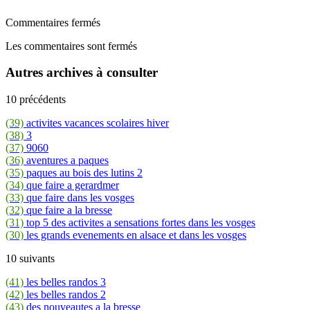
Commentaires fermés
Les commentaires sont fermés
Autres archives à consulter
10 précédents
(39)
activites vacances scolaires hiver
(38)
3
(37)
9060
(36)
aventures a paques
(35)
paques au bois des lutins 2
(34)
que faire a gerardmer
(33)
que faire dans les vosges
(32)
que faire a la bresse
(31)
top 5 des activites a sensations fortes dans les vosges
(30)
les grands evenements en alsace et dans les vosges
10 suivants
(41)
les belles randos 3
(42)
les belles randos 2
(43)
des nouveautes a la bresse