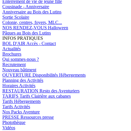
Enterrement de vie de jeune fille
Cousinade - Anniversaire
Anniversaire au Bois des Lutins
Sortie Scolaire
Colonie, centres, foyers, MLC...
NOS RENDEZ-VOUS
Halloween
Pâques au Bois des Lutins
INFOS PRATIQUES
BOL D'AIR
Accès - Contact
Actualités
Brochures
Qui sommes-nous ?
Recrutement
Nouveau bâtiment
OUVERTURE
Disponibilités Hébergements
Planning des Activités
Horaires Activités
RESTAURATION
Resto des Aventuriers
TARIFS
Tarifs Clairière aux cabanes
Tarifs Hébergements
Tarifs Activités
Nos Packs Aventure
PRESSE
Ressources presse
Photothèque
Vidéos