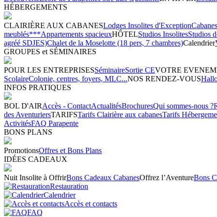
HÉBERGEMENTS
CLAIRIÈRE AUX CABANES
Lodges Insolites d'Exception
Cabanes 
meublés***
Appartements spacieux
HÔTEL
Studios Insolites
Studios 
agréé SDJES)
Chalet de la Moselotte (18 pers, 7 chambres)
Calendrier
GROUPES et SÉMINAIRES
POUR LES ENTREPRISES
Séminaire
Sortie CE
VOTRE EVENEM
Scolaire
Colonie, centres, foyers, MLC...
NOS RENDEZ-VOUS
Hall
INFOS PRATIQUES
BOL D'AIR
Accès - Contact
Actualités
Brochures
Qui sommes-nous ?
des Aventuriers
TARIFS
Tarifs Clairière aux cabanes
Tarifs Hébergeme
Activités
FAQ Parapente
BONS PLANS
Promotions
Offres et Bons Plans
IDÉES CADEAUX
Nuit Insolite à Offrir
Bons Cadeaux Cabanes
Offrez l’Aventure
Bons C
Restauration
Calendrier
Accès et contacts
FAQ