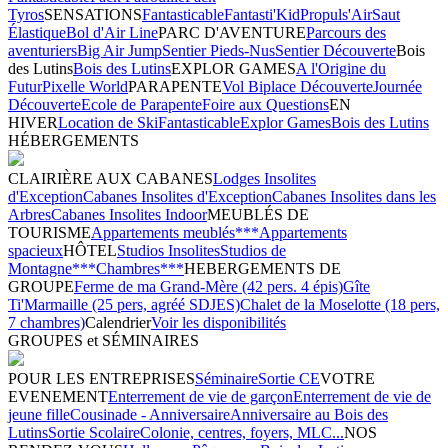
Tyros
SENSATIONS
Fantasticable
Fantasti'Kid
Propuls'Air
Saut
Élastique
Bol d'Air Line
PARC D'AVENTURE
Parcours des
aventuriers
Big Air Jump
Sentier Pieds-Nus
Sentier Découverte
Bois
des Lutins
Bois des Lutins
EXPLOR GAMES
A l'Origine du
Futur
Pixelle World
PARAPENTE
Vol Biplace Découverte
Journée
Découverte
Ecole de Parapente
Foire aux Questions
EN
HIVER
Location de Ski
Fantasticable
Explor Games
Bois des Lutins
HÉBERGEMENTS
CLAIRIÈRE AUX CABANES
Lodges Insolites
d'Exception
Cabanes Insolites d'Exception
Cabanes Insolites dans les
Arbres
Cabanes Insolites Indoor
MEUBLÉS DE
TOURISME
Appartements meublés***
Appartements
spacieux
HÔTEL
Studios Insolites
Studios de
Montagne***
Chambres***
HEBERGEMENTS DE
GROUPE
Ferme de ma Grand-Mère (42 pers. 4 épis)
Gîte
Ti'Marmaille (25 pers, agréé SDJES)
Chalet de la Moselotte (18 pers,
7 chambres)
Calendrier
Voir les disponibilités
GROUPES et SÉMINAIRES
POUR LES ENTREPRISES
Séminaire
Sortie CE
VOTRE
EVENEMENT
Enterrement de vie de garçon
Enterrement de vie de
jeune fille
Cousinade - Anniversaire
Anniversaire au Bois des
Lutins
Sortie Scolaire
Colonie, centres, foyers, MLC...
NOS