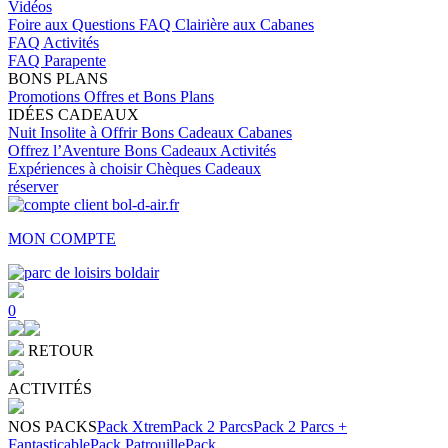
Vidéos
Foire aux Questions
FAQ Clairière aux Cabanes
FAQ Activités
FAQ Parapente
BONS PLANS
Promotions
Offres et Bons Plans
IDÉES CADEAUX
Nuit Insolite à Offrir
Bons Cadeaux Cabanes
Offrez l’Aventure
Bons Cadeaux Activités
Expériences à choisir
Chèques Cadeaux
réserver
MON COMPTE
0
RETOUR
ACTIVITÉS
NOS PACKS
Pack Xtrem
Pack 2 Parcs
Pack 2 Parcs +
Fantasticable
Pack Patrouille
Pack