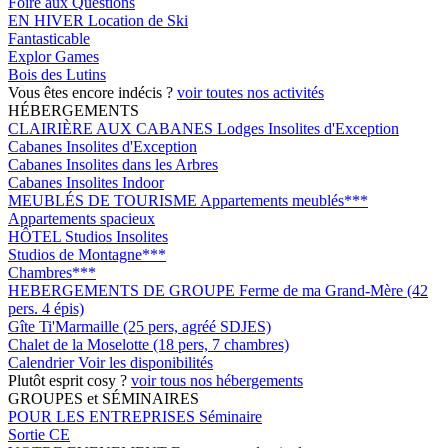
Foire aux Questions
EN HIVER
Location de Ski
Fantasticable
Explor Games
Bois des Lutins
Vous êtes encore indécis ?
voir toutes nos activités
HÉBERGEMENTS
CLAIRIÈRE AUX CABANES
Lodges Insolites d'Exception
Cabanes Insolites d'Exception
Cabanes Insolites dans les Arbres
Cabanes Insolites Indoor
MEUBLÉS DE TOURISME
Appartements meublés***
Appartements spacieux
HÔTEL
Studios Insolites
Studios de Montagne***
Chambres***
HEBERGEMENTS DE GROUPE
Ferme de ma Grand-Mère (42
pers. 4 épis)
Gîte Ti'Marmaille (25 pers, agréé SDJES)
Chalet de la Moselotte (18 pers, 7 chambres)
Calendrier
Voir les disponibilités
Plutôt esprit cosy ?
voir tous nos hébergements
GROUPES et SÉMINAIRES
POUR LES ENTREPRISES
Séminaire
Sortie CE