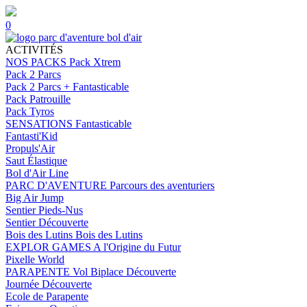
0
ACTIVITÉS
NOS PACKS
Pack Xtrem
Pack 2 Parcs
Pack 2 Parcs + Fantasticable
Pack Patrouille
Pack Tyros
SENSATIONS
Fantasticable
Fantasti'Kid
Propuls'Air
Saut Élastique
Bol d'Air Line
PARC D'AVENTURE
Parcours des aventuriers
Big Air Jump
Sentier Pieds-Nus
Sentier Découverte
Bois des Lutins
Bois des Lutins
EXPLOR GAMES
A l'Origine du Futur
Pixelle World
PARAPENTE
Vol Biplace Découverte
Journée Découverte
Ecole de Parapente