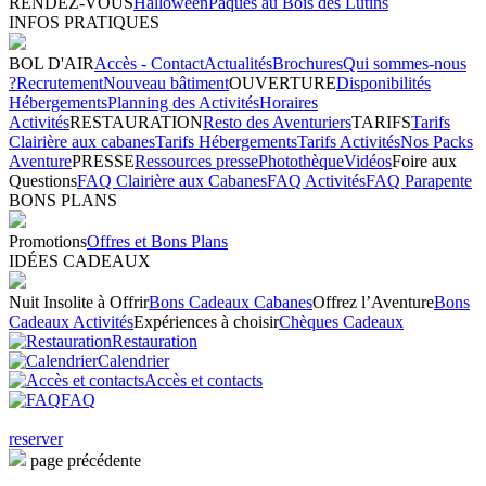
RENDEZ-VOUS
Halloween
Pâques au Bois des Lutins
INFOS PRATIQUES
BOL D'AIR
Accès - Contact
Actualités
Brochures
Qui sommes-nous
?
Recrutement
Nouveau bâtiment
OUVERTURE
Disponibilités
Hébergements
Planning des Activités
Horaires
Activités
RESTAURATION
Resto des Aventuriers
TARIFS
Tarifs
Clairière aux cabanes
Tarifs Hébergements
Tarifs Activités
Nos Packs
Aventure
PRESSE
Ressources presse
Photothèque
Vidéos
Foire aux
Questions
FAQ Clairière aux Cabanes
FAQ Activités
FAQ Parapente
BONS PLANS
Promotions
Offres et Bons Plans
IDÉES CADEAUX
Nuit Insolite à Offrir
Bons Cadeaux Cabanes
Offrez l’Aventure
Bons
Cadeaux Activités
Expériences à choisir
Chèques Cadeaux
Restauration
Calendrier
Accès et contacts
FAQ
reserver
page précédente