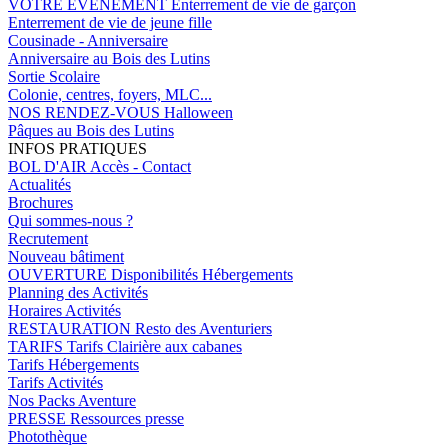
VOTRE EVENEMENT
Enterrement de vie de garçon
Enterrement de vie de jeune fille
Cousinade - Anniversaire
Anniversaire au Bois des Lutins
Sortie Scolaire
Colonie, centres, foyers, MLC...
NOS RENDEZ-VOUS
Halloween
Pâques au Bois des Lutins
INFOS PRATIQUES
BOL D'AIR
Accès - Contact
Actualités
Brochures
Qui sommes-nous ?
Recrutement
Nouveau bâtiment
OUVERTURE
Disponibilités Hébergements
Planning des Activités
Horaires Activités
RESTAURATION
Resto des Aventuriers
TARIFS
Tarifs Clairière aux cabanes
Tarifs Hébergements
Tarifs Activités
Nos Packs Aventure
PRESSE
Ressources presse
Photothèque