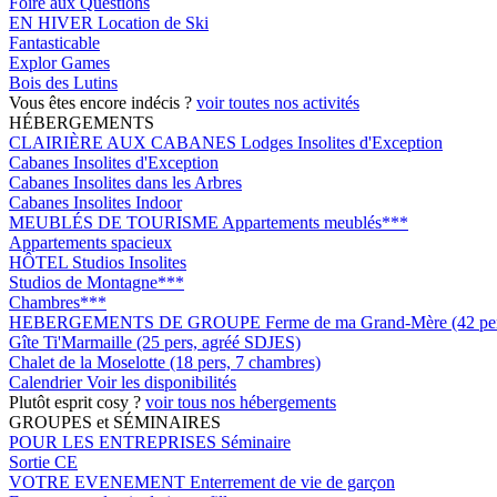
Foire aux Questions
EN HIVER
Location de Ski
Fantasticable
Explor Games
Bois des Lutins
Vous êtes encore indécis ?
voir toutes nos activités
HÉBERGEMENTS
CLAIRIÈRE AUX CABANES
Lodges Insolites d'Exception
Cabanes Insolites d'Exception
Cabanes Insolites dans les Arbres
Cabanes Insolites Indoor
MEUBLÉS DE TOURISME
Appartements meublés***
Appartements spacieux
HÔTEL
Studios Insolites
Studios de Montagne***
Chambres***
HEBERGEMENTS DE GROUPE
Ferme de ma Grand-Mère (42 pers
Gîte Ti'Marmaille (25 pers, agréé SDJES)
Chalet de la Moselotte (18 pers, 7 chambres)
Calendrier
Voir les disponibilités
Plutôt esprit cosy ?
voir tous nos hébergements
GROUPES et SÉMINAIRES
POUR LES ENTREPRISES
Séminaire
Sortie CE
VOTRE EVENEMENT
Enterrement de vie de garçon