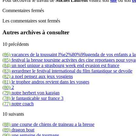
Pour découvrir le travail de
Michel Laurent
visitez son
site
ou son
b
Commentaires fermés
Les commentaires sont fermés
Autres archives à consulter
10 précédents
(86)
vacances de la toussaint l%e2%80%99agenda de vos enfants a la
(85)
festival la bresse toursime activites des cine reportages pour voya
(84)
un noel unique a strasbourg week end evasion est france
(83)
gerardmer le festival international du film fantastique se devoile
(82)
a noel pensez aux jeux vosgiens
(81)
le trophee andros revient dans les vosges
(80)
2
(79)
notre herbert von karajan
(78)
le fantasticable sur france 3
(77)
notre coach
10 suivants
(88)
une course de chiens de traineau a la bresse
(89)
dragon boat
(90)
une semaine de tournage