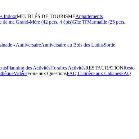
es Indoor
MEUBLÉS DE TOURISME
Appartements
 de ma Grand-Mère (42 pers. 4 épis)
Gîte Ti'Marmaille (25 pers,
inade - Anniversaire
Anniversaire au Bois des Lutins
Sortie
ents
Planning des Activités
Horaires Activités
RESTAURATION
Resto
othèque
Vidéos
Foire aux Questions
FAQ Clairière aux Cabanes
FAQ