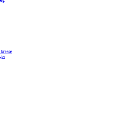
log
 bresse
ger