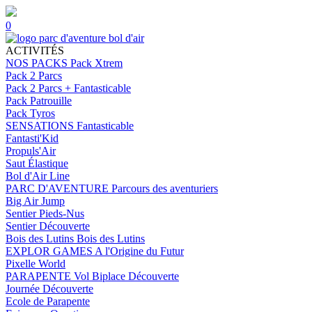
0
ACTIVITÉS
NOS PACKS
Pack Xtrem
Pack 2 Parcs
Pack 2 Parcs + Fantasticable
Pack Patrouille
Pack Tyros
SENSATIONS
Fantasticable
Fantasti'Kid
Propuls'Air
Saut Élastique
Bol d'Air Line
PARC D'AVENTURE
Parcours des aventuriers
Big Air Jump
Sentier Pieds-Nus
Sentier Découverte
Bois des Lutins
Bois des Lutins
EXPLOR GAMES
A l'Origine du Futur
Pixelle World
PARAPENTE
Vol Biplace Découverte
Journée Découverte
Ecole de Parapente