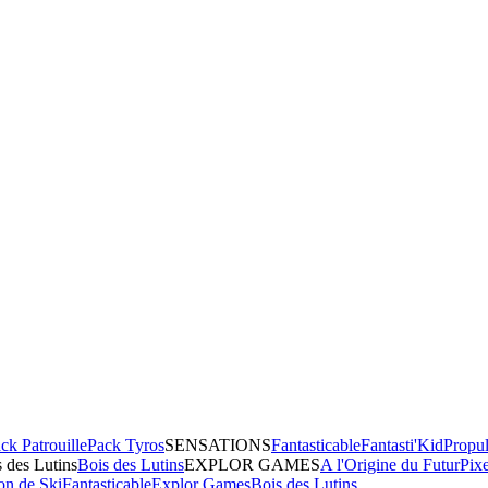
ck Patrouille
Pack Tyros
SENSATIONS
Fantasticable
Fantasti'Kid
Propul
 des Lutins
Bois des Lutins
EXPLOR GAMES
A l'Origine du Futur
Pix
on de Ski
Fantasticable
Explor Games
Bois des Lutins