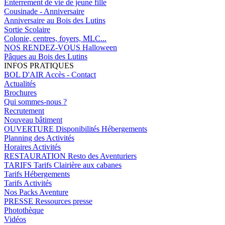
Enterrement de vie de jeune fille
Cousinade - Anniversaire
Anniversaire au Bois des Lutins
Sortie Scolaire
Colonie, centres, foyers, MLC...
NOS RENDEZ-VOUS
Halloween
Pâques au Bois des Lutins
INFOS PRATIQUES
BOL D'AIR
Accès - Contact
Actualités
Brochures
Qui sommes-nous ?
Recrutement
Nouveau bâtiment
OUVERTURE
Disponibilités Hébergements
Planning des Activités
Horaires Activités
RESTAURATION
Resto des Aventuriers
TARIFS
Tarifs Clairière aux cabanes
Tarifs Hébergements
Tarifs Activités
Nos Packs Aventure
PRESSE
Ressources presse
Photothèque
Vidéos