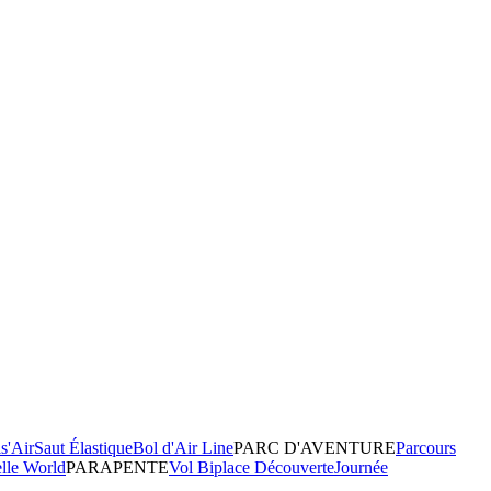
s'Air
Saut Élastique
Bol d'Air Line
PARC D'AVENTURE
Parcours
elle World
PARAPENTE
Vol Biplace Découverte
Journée