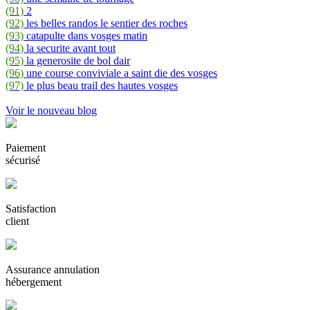
(91)
2
(92)
les belles randos le sentier des roches
(93)
catapulte dans vosges matin
(94)
la securite avant tout
(95)
la generosite de bol dair
(96)
une course conviviale a saint die des vosges
(97)
le plus beau trail des hautes vosges
Voir le nouveau blog
Paiement
sécurisé
Satisfaction
client
Assurance annulation
hébergement