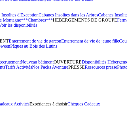
Insolites d'Exception
Cabanes Insolites dans les Arbres
Cabanes Insolit
de Montagne***
Chambres***
HEBERGEMENTS DE GROUPE
Ferme
Voir les disponibilités
ENT
Enterrement de vie de garçon
Enterrement de vie de jeune fille
Cous
oween
Pâques au Bois des Lutins
Recrutement
Nouveau bâtiment
OUVERTURE
Disponibilités Hébergem
nts
Tarifs Activités
Nos Packs Aventure
PRESSE
Ressources presse
Phot
adeaux Activités
Expériences à choisir
Chèques Cadeaux