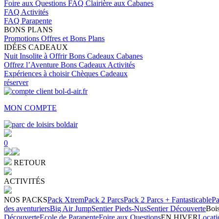
Foire aux Questions
FAQ Clairière aux Cabanes
FAQ Activités
FAQ Parapente
BONS PLANS
Promotions
Offres et Bons Plans
IDÉES CADEAUX
Nuit Insolite à Offrir
Bons Cadeaux Cabanes
Offrez l’Aventure
Bons Cadeaux Activités
Expériences à choisir
Chèques Cadeaux
réserver
MON COMPTE
0
RETOUR
ACTIVITÉS
NOS PACKS
Pack Xtrem
Pack 2 Parcs
Pack 2 Parcs + Fantasticable
Pa
des aventuriers
Big Air Jump
Sentier Pieds-Nus
Sentier Découverte
Bois
Découverte
Ecole de Parapente
Foire aux Questions
EN HIVER
Locati