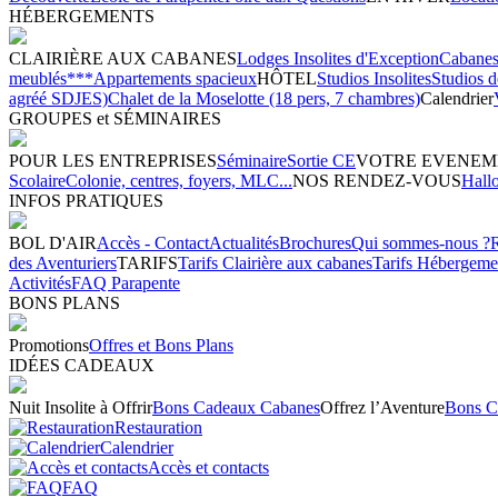
HÉBERGEMENTS
CLAIRIÈRE AUX CABANES
Lodges Insolites d'Exception
Cabanes 
meublés***
Appartements spacieux
HÔTEL
Studios Insolites
Studios 
agréé SDJES)
Chalet de la Moselotte (18 pers, 7 chambres)
Calendrier
GROUPES et SÉMINAIRES
POUR LES ENTREPRISES
Séminaire
Sortie CE
VOTRE EVENEM
Scolaire
Colonie, centres, foyers, MLC...
NOS RENDEZ-VOUS
Hall
INFOS PRATIQUES
BOL D'AIR
Accès - Contact
Actualités
Brochures
Qui sommes-nous ?
des Aventuriers
TARIFS
Tarifs Clairière aux cabanes
Tarifs Hébergeme
Activités
FAQ Parapente
BONS PLANS
Promotions
Offres et Bons Plans
IDÉES CADEAUX
Nuit Insolite à Offrir
Bons Cadeaux Cabanes
Offrez l’Aventure
Bons C
Restauration
Calendrier
Accès et contacts
FAQ