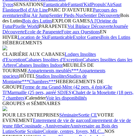
Tyros
SENSATIONS
Fantasticable
Fantasti'Kid
Propuls'Air
Saut
Élastique
Bol d'Air Line
PARC D'AVENTURE
Parcours des
aventuriers
Big Air Jump
Sentier Pieds-Nus
Sentier Découverte
Bois
des Lutins
Bois des Lutins
EXPLOR GAMES
A l'Origine du
Futur
Pixelle World
PARAPENTE
Vol Biplace Découverte
Journée
Découverte
Ecole de Parapente
Foire aux Questions
EN
HIVER
Location de Ski
Fantasticable
Explor Games
Bois des Lutins
HÉBERGEMENTS
CLAIRIÈRE AUX CABANES
Lodges Insolites
d'Exception
Cabanes Insolites d'Exception
Cabanes Insolites dans les
Arbres
Cabanes Insolites Indoor
MEUBLÉS DE
TOURISME
Appartements meublés***
Appartements
spacieux
HÔTEL
Studios Insolites
Studios de
Montagne***
Chambres***
HEBERGEMENTS DE
GROUPE
Ferme de ma Grand-Mère (42 pers. 4 épis)
Gîte
Ti'Marmaille (25 pers, agréé SDJES)
Chalet de la Moselotte (18 pers,
7 chambres)
Calendrier
Voir les disponibilités
GROUPES et SÉMINAIRES
POUR LES ENTREPRISES
Séminaire
Sortie CE
VOTRE
EVENEMENT
Enterrement de vie de garçon
Enterrement de vie de
jeune fille
Cousinade - Anniversaire
Anniversaire au Bois des
Lutins
Sortie Scolaire
Colonie, centres, foyers, MLC...
NOS