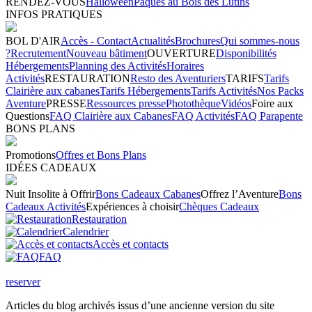
RENDEZ-VOUS
Halloween
Pâques au Bois des Lutins
INFOS PRATIQUES
BOL D'AIR
Accès - Contact
Actualités
Brochures
Qui sommes-nous
?
Recrutement
Nouveau bâtiment
OUVERTURE
Disponibilités
Hébergements
Planning des Activités
Horaires
Activités
RESTAURATION
Resto des Aventuriers
TARIFS
Tarifs
Clairière aux cabanes
Tarifs Hébergements
Tarifs Activités
Nos Packs
Aventure
PRESSE
Ressources presse
Photothèque
Vidéos
Foire aux
Questions
FAQ Clairière aux Cabanes
FAQ Activités
FAQ Parapente
BONS PLANS
Promotions
Offres et Bons Plans
IDÉES CADEAUX
Nuit Insolite à Offrir
Bons Cadeaux Cabanes
Offrez l’Aventure
Bons
Cadeaux Activités
Expériences à choisir
Chèques Cadeaux
Restauration
Calendrier
Accès et contacts
FAQ
reserver
Articles du blog archivés issus d’une ancienne version du site