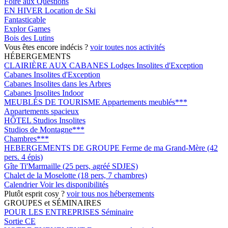
Foire aux Questions
EN HIVER
Location de Ski
Fantasticable
Explor Games
Bois des Lutins
Vous êtes encore indécis ?
voir toutes nos activités
HÉBERGEMENTS
CLAIRIÈRE AUX CABANES
Lodges Insolites d'Exception
Cabanes Insolites d'Exception
Cabanes Insolites dans les Arbres
Cabanes Insolites Indoor
MEUBLÉS DE TOURISME
Appartements meublés***
Appartements spacieux
HÔTEL
Studios Insolites
Studios de Montagne***
Chambres***
HEBERGEMENTS DE GROUPE
Ferme de ma Grand-Mère (42
pers. 4 épis)
Gîte Ti'Marmaille (25 pers, agréé SDJES)
Chalet de la Moselotte (18 pers, 7 chambres)
Calendrier
Voir les disponibilités
Plutôt esprit cosy ?
voir tous nos hébergements
GROUPES et SÉMINAIRES
POUR LES ENTREPRISES
Séminaire
Sortie CE