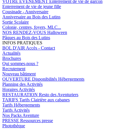
VOTRE EVENEMENT
Enterrement de vie de garçon
Enterrement de vie de jeune fille
Cousinade - Anniversaire
Anniversaire au Bois des Lutins
Sortie Scolaire
Colonie, centres, foyers, MLC...
NOS RENDEZ-VOUS
Halloween
Pâques au Bois des Lutins
INFOS PRATIQUES
BOL D'AIR
Accès - Contact
Actualités
Brochures
Qui sommes-nous ?
Recrutement
Nouveau bâtiment
OUVERTURE
Disponibilités Hébergements
Planning des Activités
Horaires Activités
RESTAURATION
Resto des Aventuriers
TARIFS
Tarifs Clairière aux cabanes
Tarifs Hébergements
Tarifs Activités
Nos Packs Aventure
PRESSE
Ressources presse
Photothèque