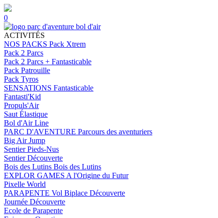
0
ACTIVITÉS
NOS PACKS
Pack Xtrem
Pack 2 Parcs
Pack 2 Parcs + Fantasticable
Pack Patrouille
Pack Tyros
SENSATIONS
Fantasticable
Fantasti'Kid
Propuls'Air
Saut Élastique
Bol d'Air Line
PARC D'AVENTURE
Parcours des aventuriers
Big Air Jump
Sentier Pieds-Nus
Sentier Découverte
Bois des Lutins
Bois des Lutins
EXPLOR GAMES
A l'Origine du Futur
Pixelle World
PARAPENTE
Vol Biplace Découverte
Journée Découverte
Ecole de Parapente