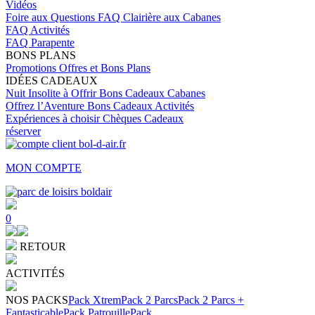
Vidéos
Foire aux Questions
FAQ Clairière aux Cabanes
FAQ Activités
FAQ Parapente
BONS PLANS
Promotions
Offres et Bons Plans
IDÉES CADEAUX
Nuit Insolite à Offrir
Bons Cadeaux Cabanes
Offrez l’Aventure
Bons Cadeaux Activités
Expériences à choisir
Chèques Cadeaux
réserver
MON COMPTE
0
RETOUR
ACTIVITÉS
NOS PACKS
Pack Xtrem
Pack 2 Parcs
Pack 2 Parcs +
Fantasticable
Pack Patrouille
Pack