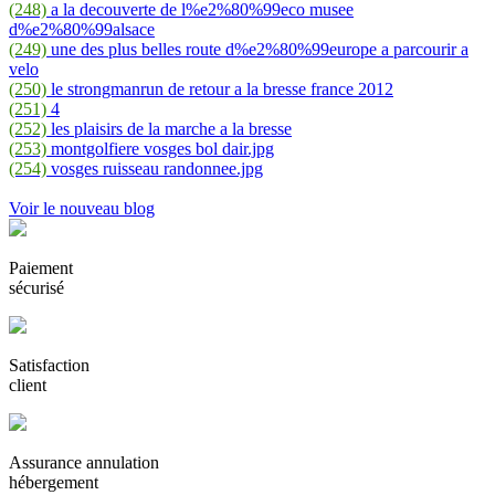
(248)
a la decouverte de l%e2%80%99eco musee
d%e2%80%99alsace
(249)
une des plus belles route d%e2%80%99europe a parcourir a
velo
(250)
le strongmanrun de retour a la bresse france 2012
(251)
4
(252)
les plaisirs de la marche a la bresse
(253)
montgolfiere vosges bol dair.jpg
(254)
vosges ruisseau randonnee.jpg
Voir le nouveau blog
Paiement
sécurisé
Satisfaction
client
Assurance annulation
hébergement