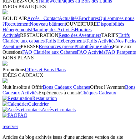
RENDEZ-VOUS
Halloween
Pâques au Bois des Lutins
INFOS PRATIQUES
BOL D'AIR
Accès - Contact
Actualités
Brochures
Qui sommes-nous
?
Recrutement
Nouveau bâtiment
OUVERTURE
Disponibilités
Hébergements
Planning des Activités
Horaires
Activités
RESTAURATION
Resto des Aventuriers
TARIFS
Tarifs
Clairière aux cabanes
Tarifs Hébergements
Tarifs Activités
Nos Packs
Aventure
PRESSE
Ressources presse
Photothèque
Vidéos
Foire aux
Questions
FAQ Clairière aux Cabanes
FAQ Activités
FAQ Parapente
BONS PLANS
Promotions
Offres et Bons Plans
IDÉES CADEAUX
Nuit Insolite à Offrir
Bons Cadeaux Cabanes
Offrez l’Aventure
Bons
Cadeaux Activités
Expériences à choisir
Chèques Cadeaux
Restauration
Calendrier
Accès et contacts
FAQ
reserver
Articles du blog archivés issus d’une ancienne version du site