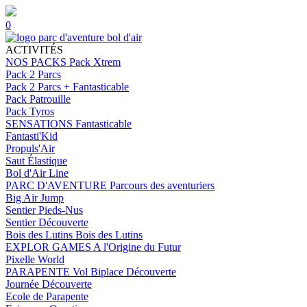
0
ACTIVITÉS
NOS PACKS
Pack Xtrem
Pack 2 Parcs
Pack 2 Parcs + Fantasticable
Pack Patrouille
Pack Tyros
SENSATIONS
Fantasticable
Fantasti'Kid
Propuls'Air
Saut Élastique
Bol d'Air Line
PARC D'AVENTURE
Parcours des aventuriers
Big Air Jump
Sentier Pieds-Nus
Sentier Découverte
Bois des Lutins
Bois des Lutins
EXPLOR GAMES
A l'Origine du Futur
Pixelle World
PARAPENTE
Vol Biplace Découverte
Journée Découverte
Ecole de Parapente