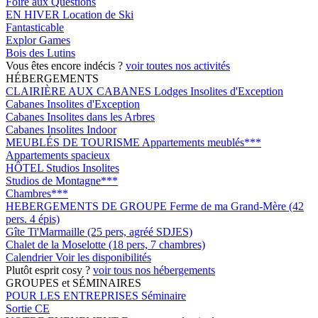
Foire aux Questions
EN HIVER
Location de Ski
Fantasticable
Explor Games
Bois des Lutins
Vous êtes encore indécis ?
voir toutes nos activités
HÉBERGEMENTS
CLAIRIÈRE AUX CABANES
Lodges Insolites d'Exception
Cabanes Insolites d'Exception
Cabanes Insolites dans les Arbres
Cabanes Insolites Indoor
MEUBLÉS DE TOURISME
Appartements meublés***
Appartements spacieux
HÔTEL
Studios Insolites
Studios de Montagne***
Chambres***
HEBERGEMENTS DE GROUPE
Ferme de ma Grand-Mère (42
pers. 4 épis)
Gîte Ti'Marmaille (25 pers, agréé SDJES)
Chalet de la Moselotte (18 pers, 7 chambres)
Calendrier
Voir les disponibilités
Plutôt esprit cosy ?
voir tous nos hébergements
GROUPES et SÉMINAIRES
POUR LES ENTREPRISES
Séminaire
Sortie CE