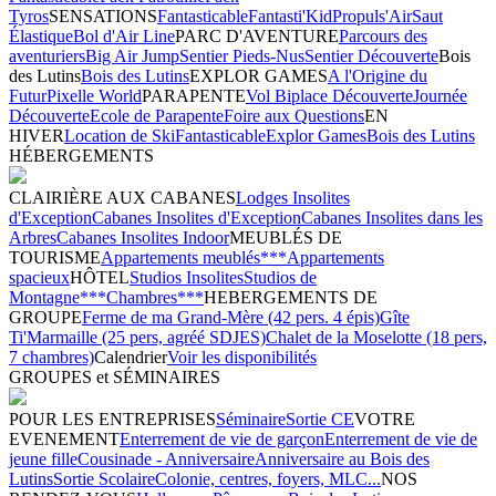
Tyros
SENSATIONS
Fantasticable
Fantasti'Kid
Propuls'Air
Saut
Élastique
Bol d'Air Line
PARC D'AVENTURE
Parcours des
aventuriers
Big Air Jump
Sentier Pieds-Nus
Sentier Découverte
Bois
des Lutins
Bois des Lutins
EXPLOR GAMES
A l'Origine du
Futur
Pixelle World
PARAPENTE
Vol Biplace Découverte
Journée
Découverte
Ecole de Parapente
Foire aux Questions
EN
HIVER
Location de Ski
Fantasticable
Explor Games
Bois des Lutins
HÉBERGEMENTS
CLAIRIÈRE AUX CABANES
Lodges Insolites
d'Exception
Cabanes Insolites d'Exception
Cabanes Insolites dans les
Arbres
Cabanes Insolites Indoor
MEUBLÉS DE
TOURISME
Appartements meublés***
Appartements
spacieux
HÔTEL
Studios Insolites
Studios de
Montagne***
Chambres***
HEBERGEMENTS DE
GROUPE
Ferme de ma Grand-Mère (42 pers. 4 épis)
Gîte
Ti'Marmaille (25 pers, agréé SDJES)
Chalet de la Moselotte (18 pers,
7 chambres)
Calendrier
Voir les disponibilités
GROUPES et SÉMINAIRES
POUR LES ENTREPRISES
Séminaire
Sortie CE
VOTRE
EVENEMENT
Enterrement de vie de garçon
Enterrement de vie de
jeune fille
Cousinade - Anniversaire
Anniversaire au Bois des
Lutins
Sortie Scolaire
Colonie, centres, foyers, MLC...
NOS