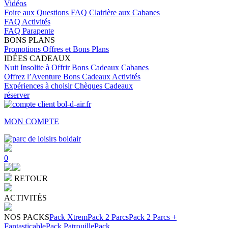
Vidéos
Foire aux Questions
FAQ Clairière aux Cabanes
FAQ Activités
FAQ Parapente
BONS PLANS
Promotions
Offres et Bons Plans
IDÉES CADEAUX
Nuit Insolite à Offrir
Bons Cadeaux Cabanes
Offrez l’Aventure
Bons Cadeaux Activités
Expériences à choisir
Chèques Cadeaux
réserver
MON COMPTE
0
RETOUR
ACTIVITÉS
NOS PACKS
Pack Xtrem
Pack 2 Parcs
Pack 2 Parcs +
Fantasticable
Pack Patrouille
Pack