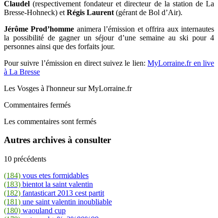
Claudel
(respectivement fondateur et directeur de la station de La
Bresse-Hohneck) et
Régis Laurent
(gérant de Bol d’Air).
Jérôme Prod’homme
animera l’émission et offrira aux internautes
la possibilité de gagner un séjour d’une semaine au ski pour 4
personnes ainsi que des forfaits jour.
Pour suivre l’émission en direct suivez le lien:
MyLorraine.fr en live
à La Bresse
Les Vosges à l'honneur sur MyLorraine.fr
Commentaires fermés
Les commentaires sont fermés
Autres archives à consulter
10 précédents
(184)
vous etes formidables
(183)
bientot la saint valentin
(182)
fantasticart 2013 cest partit
(181)
une saint valentin inoubliable
(180)
waouland cup