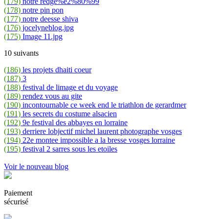
(179)
notre redge%e2%80%99
(178)
notre pin pon
(177)
notre deesse shiva
(176)
jocelyneblog.jpg
(175)
Image 11.jpg
10 suivants
(186)
les projets dhaiti coeur
(187)
3
(188)
festival de limage et du voyage
(189)
rendez vous au gite
(190)
incontournable ce week end le triathlon de gerardmer
(191)
les secrets du costume alsacien
(192)
9e festival des abbayes en lorraine
(193)
derriere lobjectif michel laurent photographe vosges
(194)
22e montee impossible a la bresse vosges lorraine
(195)
festival 2 sarres sous les etoiles
Voir le nouveau blog
Paiement
sécurisé