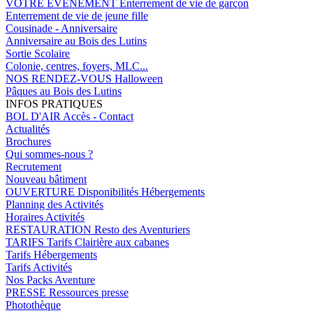
VOTRE EVENEMENT
Enterrement de vie de garçon
Enterrement de vie de jeune fille
Cousinade - Anniversaire
Anniversaire au Bois des Lutins
Sortie Scolaire
Colonie, centres, foyers, MLC...
NOS RENDEZ-VOUS
Halloween
Pâques au Bois des Lutins
INFOS PRATIQUES
BOL D'AIR
Accès - Contact
Actualités
Brochures
Qui sommes-nous ?
Recrutement
Nouveau bâtiment
OUVERTURE
Disponibilités Hébergements
Planning des Activités
Horaires Activités
RESTAURATION
Resto des Aventuriers
TARIFS
Tarifs Clairière aux cabanes
Tarifs Hébergements
Tarifs Activités
Nos Packs Aventure
PRESSE
Ressources presse
Photothèque