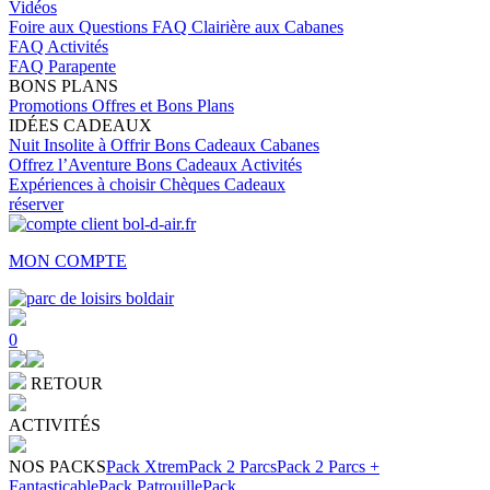
Vidéos
Foire aux Questions
FAQ Clairière aux Cabanes
FAQ Activités
FAQ Parapente
BONS PLANS
Promotions
Offres et Bons Plans
IDÉES CADEAUX
Nuit Insolite à Offrir
Bons Cadeaux Cabanes
Offrez l’Aventure
Bons Cadeaux Activités
Expériences à choisir
Chèques Cadeaux
réserver
MON COMPTE
0
RETOUR
ACTIVITÉS
NOS PACKS
Pack Xtrem
Pack 2 Parcs
Pack 2 Parcs +
Fantasticable
Pack Patrouille
Pack