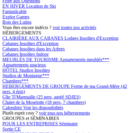
Foire aux Questions
EN HIVER
Location de Ski
Fantasticable
Explor Games
Bois des Lutins
Vous êtes encore indécis ?
voir toutes nos activités
HÉBERGEMENTS
CLAIRIÈRE AUX CABANES
Lodges Insolites d'Exception
Cabanes Insolites d'Exception
Cabanes Insolites dans les Arbres
Cabanes Insolites Indoor
MEUBLÉS DE TOURISME
Appartements meublés***
Appartements spacieux
HÔTEL
Studios Insolites
Studios de Montagne***
Chambres***
HEBERGEMENTS DE GROUPE
Ferme de ma Grand-Mère (42
pers. 4 épis)
Gîte Ti'Marmaille (25 pers, agréé SDJES)
Chalet de la Moselotte (18 pers, 7 chambres)
Calendrier
Voir les disponibilités
Plutôt esprit cosy ?
voir tous nos hébergements
GROUPES et SÉMINAIRES
POUR LES ENTREPRISES
Séminaire
Sortie CE