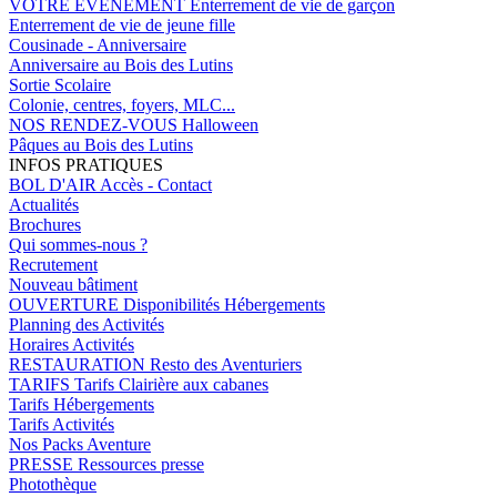
VOTRE EVENEMENT
Enterrement de vie de garçon
Enterrement de vie de jeune fille
Cousinade - Anniversaire
Anniversaire au Bois des Lutins
Sortie Scolaire
Colonie, centres, foyers, MLC...
NOS RENDEZ-VOUS
Halloween
Pâques au Bois des Lutins
INFOS PRATIQUES
BOL D'AIR
Accès - Contact
Actualités
Brochures
Qui sommes-nous ?
Recrutement
Nouveau bâtiment
OUVERTURE
Disponibilités Hébergements
Planning des Activités
Horaires Activités
RESTAURATION
Resto des Aventuriers
TARIFS
Tarifs Clairière aux cabanes
Tarifs Hébergements
Tarifs Activités
Nos Packs Aventure
PRESSE
Ressources presse
Photothèque