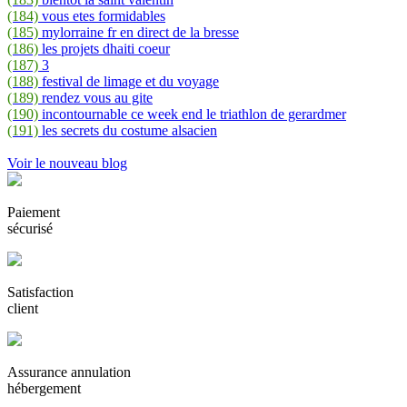
(184)
vous etes formidables
(185)
mylorraine fr en direct de la bresse
(186)
les projets dhaiti coeur
(187)
3
(188)
festival de limage et du voyage
(189)
rendez vous au gite
(190)
incontournable ce week end le triathlon de gerardmer
(191)
les secrets du costume alsacien
Voir le nouveau blog
Paiement
sécurisé
Satisfaction
client
Assurance annulation
hébergement