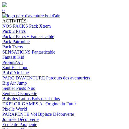
0
ACTIVITÉS
NOS PACKS
Pack Xtrem
Pack 2 Parcs
Pack 2 Parcs + Fantasticable
Pack Patrouille
Pack Tyros
SENSATIONS
Fantasticable
Fantasti'Kid
Propuls'Air
Saut Élastique
Bol d'Air Line
PARC D'AVENTURE
Parcours des aventuriers
Big Air Jump
Sentier Pieds-Nus
Sentier Découverte
Bois des Lutins
Bois des Lutins
EXPLOR GAMES
A l'Origine du Futur
Pixelle World
PARAPENTE
Vol Biplace Découverte
Journée Découverte
Ecole de Parapente