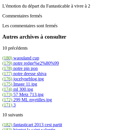
L'émotion du départ du Fantasticable à vivre à 2
Commentaires fermés
Les commentaires sont fermés
Autres archives à consulter
10 précédents
(180)
waouland cup
(179)
notre redge%e2%80%99
(178)
notre pin pon
(177)
notre deesse shiva
(176)
jocelyneblog.jpg
(175)
Image 11.jpg
(174)
ml 300.jpg
(173)
57 Metz 713.jpg
(172)
299 ML myrtilles.jpg
(171)
3
10 suivants
(182)
fantasticart 2013 cest partit
(183)
bientot la saint valentin