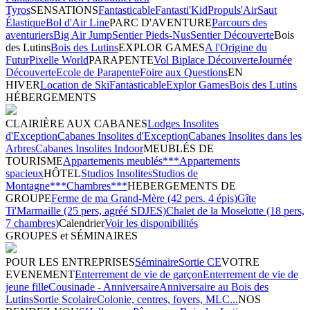
Tyros
SENSATIONS
Fantasticable
Fantasti'Kid
Propuls'Air
Saut
Élastique
Bol d'Air Line
PARC D'AVENTURE
Parcours des
aventuriers
Big Air Jump
Sentier Pieds-Nus
Sentier Découverte
Bois
des Lutins
Bois des Lutins
EXPLOR GAMES
A l'Origine du
Futur
Pixelle World
PARAPENTE
Vol Biplace Découverte
Journée
Découverte
Ecole de Parapente
Foire aux Questions
EN
HIVER
Location de Ski
Fantasticable
Explor Games
Bois des Lutins
HÉBERGEMENTS
CLAIRIÈRE AUX CABANES
Lodges Insolites
d'Exception
Cabanes Insolites d'Exception
Cabanes Insolites dans les
Arbres
Cabanes Insolites Indoor
MEUBLÉS DE
TOURISME
Appartements meublés***
Appartements
spacieux
HÔTEL
Studios Insolites
Studios de
Montagne***
Chambres***
HEBERGEMENTS DE
GROUPE
Ferme de ma Grand-Mère (42 pers. 4 épis)
Gîte
Ti'Marmaille (25 pers, agréé SDJES)
Chalet de la Moselotte (18 pers,
7 chambres)
Calendrier
Voir les disponibilités
GROUPES et SÉMINAIRES
POUR LES ENTREPRISES
Séminaire
Sortie CE
VOTRE
EVENEMENT
Enterrement de vie de garçon
Enterrement de vie de
jeune fille
Cousinade - Anniversaire
Anniversaire au Bois des
Lutins
Sortie Scolaire
Colonie, centres, foyers, MLC...
NOS