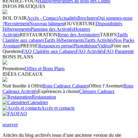
RENDEZ-VOUS
Halloween
Pâques au Bois des Lutins
INFOS PRATIQUES
BOL D'AIR
Accès - Contact
Actualités
Brochures
Qui sommes-nous
?
Recrutement
Nouveau bâtiment
OUVERTURE
Disponibilités
Hébergements
Planning des Activités
Horaires
Activités
RESTAURATION
Resto des Aventuriers
TARIFS
Tarifs
Clairière aux cabanes
Tarifs Hébergements
Tarifs Activités
Nos Packs
Aventure
PRESSE
Ressources presse
Photothèque
Vidéos
Foire aux
Questions
FAQ Clairière aux Cabanes
FAQ Activités
FAQ Parapente
BONS PLANS
Promotions
Offres et Bons Plans
IDÉES CADEAUX
Nuit Insolite à Offrir
Bons Cadeaux Cabanes
Offrez l’Aventure
Bons
Cadeaux Activités
Expériences à choisir
Chèques Cadeaux
Restauration
Calendrier
Accès et contacts
FAQ
reserver
Articles du blog archivés issus d’une ancienne version du site