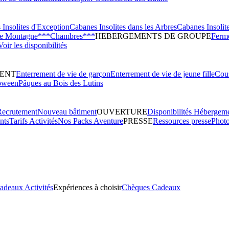
Insolites d'Exception
Cabanes Insolites dans les Arbres
Cabanes Insolit
de Montagne***
Chambres***
HEBERGEMENTS DE GROUPE
Ferme
Voir les disponibilités
ENT
Enterrement de vie de garçon
Enterrement de vie de jeune fille
Cous
oween
Pâques au Bois des Lutins
Recrutement
Nouveau bâtiment
OUVERTURE
Disponibilités Hébergem
nts
Tarifs Activités
Nos Packs Aventure
PRESSE
Ressources presse
Phot
adeaux Activités
Expériences à choisir
Chèques Cadeaux