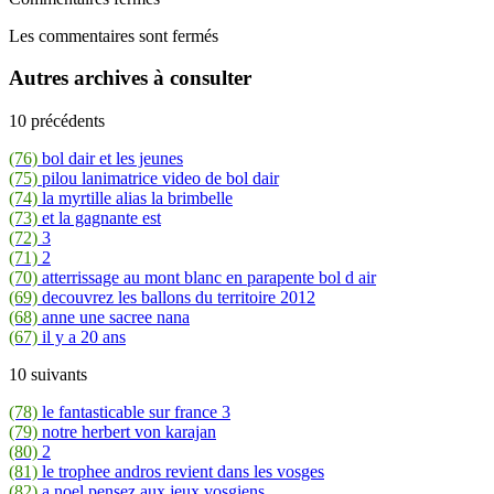
Les commentaires sont fermés
Autres archives à consulter
10 précédents
(76)
bol dair et les jeunes
(75)
pilou lanimatrice video de bol dair
(74)
la myrtille alias la brimbelle
(73)
et la gagnante est
(72)
3
(71)
2
(70)
atterrissage au mont blanc en parapente bol d air
(69)
decouvrez les ballons du territoire 2012
(68)
anne une sacree nana
(67)
il y a 20 ans
10 suivants
(78)
le fantasticable sur france 3
(79)
notre herbert von karajan
(80)
2
(81)
le trophee andros revient dans les vosges
(82)
a noel pensez aux jeux vosgiens