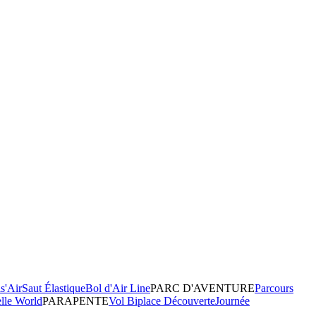
s'Air
Saut Élastique
Bol d'Air Line
PARC D'AVENTURE
Parcours
elle World
PARAPENTE
Vol Biplace Découverte
Journée