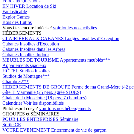
Foire aux Questions
EN HIVER
Location de Ski
Fantasticable
Explor Games
Bois des Lutins
Vous êtes encore indécis ?
voir toutes nos activités
HÉBERGEMENTS
CLAIRIÈRE AUX CABANES
Lodges Insolites d'Exception
Cabanes Insolites d'Exception
Cabanes Insolites dans les Arbres
Cabanes Insolites Indoor
MEUBLÉS DE TOURISME
Appartements meublés***
Appartements spacieux
HÔTEL
Studios Insolites
Studios de Montagne***
Chambres***
HEBERGEMENTS DE GROUPE
Ferme de ma Grand-Mère (42 pers
Gîte Ti'Marmaille (25 pers, agréé SDJES)
Chalet de la Moselotte (18 pers, 7 chambres)
Calendrier
Voir les disponibilités
Plutôt esprit cosy ?
voir tous nos hébergements
GROUPES et SÉMINAIRES
POUR LES ENTREPRISES
Séminaire
Sortie CE
VOTRE EVENEMENT
Enterrement de vie de garçon