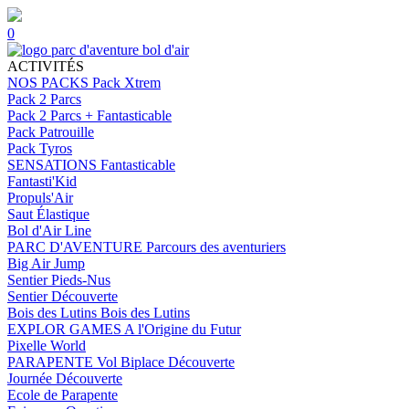
0
ACTIVITÉS
NOS PACKS
Pack Xtrem
Pack 2 Parcs
Pack 2 Parcs + Fantasticable
Pack Patrouille
Pack Tyros
SENSATIONS
Fantasticable
Fantasti'Kid
Propuls'Air
Saut Élastique
Bol d'Air Line
PARC D'AVENTURE
Parcours des aventuriers
Big Air Jump
Sentier Pieds-Nus
Sentier Découverte
Bois des Lutins
Bois des Lutins
EXPLOR GAMES
A l'Origine du Futur
Pixelle World
PARAPENTE
Vol Biplace Découverte
Journée Découverte
Ecole de Parapente