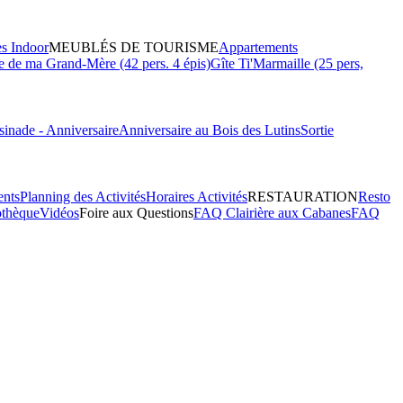
es Indoor
MEUBLÉS DE TOURISME
Appartements
 de ma Grand-Mère (42 pers. 4 épis)
Gîte Ti'Marmaille (25 pers,
inade - Anniversaire
Anniversaire au Bois des Lutins
Sortie
ents
Planning des Activités
Horaires Activités
RESTAURATION
Resto
othèque
Vidéos
Foire aux Questions
FAQ Clairière aux Cabanes
FAQ