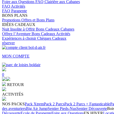
Foire aux Questions
FAQ Clairière aux Cabanes
FAQ Activités
FAQ Parapente
BONS PLANS
Promotions
Offres et Bons Plans
IDÉES CADEAUX
Nuit Insolite à Offrir
Bons Cadeaux Cabanes
Offrez l’Aventure
Bons Cadeaux Activités
Expériences à choisir
Chèques Cadeaux
réserver
MON COMPTE
0
RETOUR
ACTIVITÉS
NOS PACKS
Pack Xtrem
Pack 2 Parcs
Pack 2 Parcs + Fantasticable
Pa
des aventuriers
Big Air Jump
Sentier Pieds-Nus
Sentier Découverte
Bois
Découverte
Ecole de Parapente
Foire aux Questions
EN HIVER
Locati