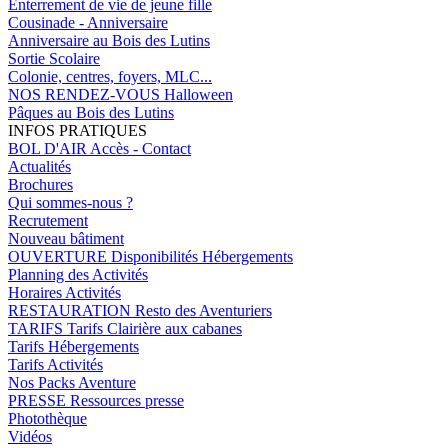
Enterrement de vie de jeune fille
Cousinade - Anniversaire
Anniversaire au Bois des Lutins
Sortie Scolaire
Colonie, centres, foyers, MLC...
NOS RENDEZ-VOUS
Halloween
Pâques au Bois des Lutins
INFOS PRATIQUES
BOL D'AIR
Accès - Contact
Actualités
Brochures
Qui sommes-nous ?
Recrutement
Nouveau bâtiment
OUVERTURE
Disponibilités Hébergements
Planning des Activités
Horaires Activités
RESTAURATION
Resto des Aventuriers
TARIFS
Tarifs Clairière aux cabanes
Tarifs Hébergements
Tarifs Activités
Nos Packs Aventure
PRESSE
Ressources presse
Photothèque
Vidéos