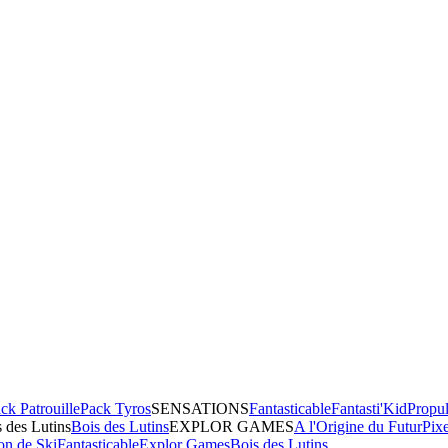
ck Patrouille
Pack Tyros
SENSATIONS
Fantasticable
Fantasti'Kid
Propul
 des Lutins
Bois des Lutins
EXPLOR GAMES
A l'Origine du Futur
Pix
on de Ski
Fantasticable
Explor Games
Bois des Lutins