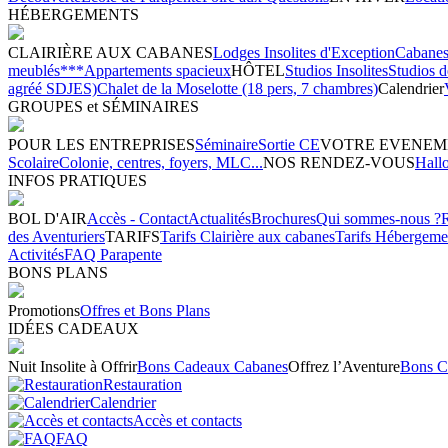
HÉBERGEMENTS
CLAIRIÈRE AUX CABANES
Lodges Insolites d'Exception
Cabanes 
meublés***
Appartements spacieux
HÔTEL
Studios Insolites
Studios 
agréé SDJES)
Chalet de la Moselotte (18 pers, 7 chambres)
Calendrier
GROUPES et SÉMINAIRES
POUR LES ENTREPRISES
Séminaire
Sortie CE
VOTRE EVENEM
Scolaire
Colonie, centres, foyers, MLC...
NOS RENDEZ-VOUS
Hall
INFOS PRATIQUES
BOL D'AIR
Accès - Contact
Actualités
Brochures
Qui sommes-nous ?
des Aventuriers
TARIFS
Tarifs Clairière aux cabanes
Tarifs Hébergeme
Activités
FAQ Parapente
BONS PLANS
Promotions
Offres et Bons Plans
IDÉES CADEAUX
Nuit Insolite à Offrir
Bons Cadeaux Cabanes
Offrez l’Aventure
Bons C
Restauration
Calendrier
Accès et contacts
FAQ