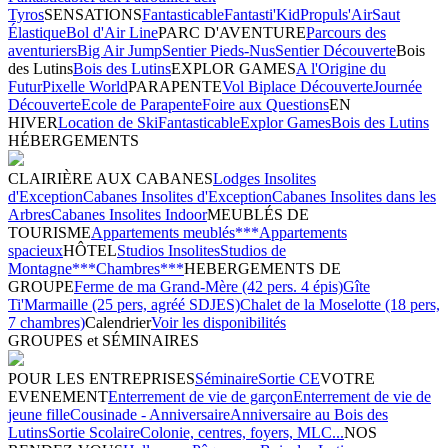
Tyros
SENSATIONS
Fantasticable
Fantasti'Kid
Propuls'Air
Saut
Élastique
Bol d'Air Line
PARC D'AVENTURE
Parcours des
aventuriers
Big Air Jump
Sentier Pieds-Nus
Sentier Découverte
Bois
des Lutins
Bois des Lutins
EXPLOR GAMES
A l'Origine du
Futur
Pixelle World
PARAPENTE
Vol Biplace Découverte
Journée
Découverte
Ecole de Parapente
Foire aux Questions
EN
HIVER
Location de Ski
Fantasticable
Explor Games
Bois des Lutins
HÉBERGEMENTS
CLAIRIÈRE AUX CABANES
Lodges Insolites
d'Exception
Cabanes Insolites d'Exception
Cabanes Insolites dans les
Arbres
Cabanes Insolites Indoor
MEUBLÉS DE
TOURISME
Appartements meublés***
Appartements
spacieux
HÔTEL
Studios Insolites
Studios de
Montagne***
Chambres***
HEBERGEMENTS DE
GROUPE
Ferme de ma Grand-Mère (42 pers. 4 épis)
Gîte
Ti'Marmaille (25 pers, agréé SDJES)
Chalet de la Moselotte (18 pers,
7 chambres)
Calendrier
Voir les disponibilités
GROUPES et SÉMINAIRES
POUR LES ENTREPRISES
Séminaire
Sortie CE
VOTRE
EVENEMENT
Enterrement de vie de garçon
Enterrement de vie de
jeune fille
Cousinade - Anniversaire
Anniversaire au Bois des
Lutins
Sortie Scolaire
Colonie, centres, foyers, MLC...
NOS