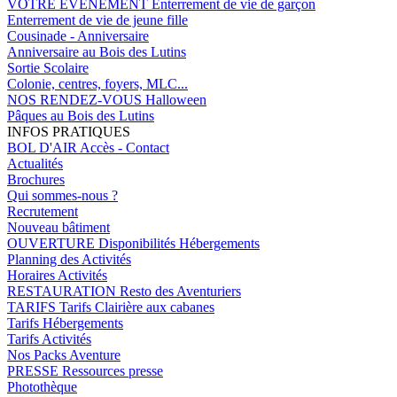
VOTRE EVENEMENT
Enterrement de vie de garçon
Enterrement de vie de jeune fille
Cousinade - Anniversaire
Anniversaire au Bois des Lutins
Sortie Scolaire
Colonie, centres, foyers, MLC...
NOS RENDEZ-VOUS
Halloween
Pâques au Bois des Lutins
INFOS PRATIQUES
BOL D'AIR
Accès - Contact
Actualités
Brochures
Qui sommes-nous ?
Recrutement
Nouveau bâtiment
OUVERTURE
Disponibilités Hébergements
Planning des Activités
Horaires Activités
RESTAURATION
Resto des Aventuriers
TARIFS
Tarifs Clairière aux cabanes
Tarifs Hébergements
Tarifs Activités
Nos Packs Aventure
PRESSE
Ressources presse
Photothèque