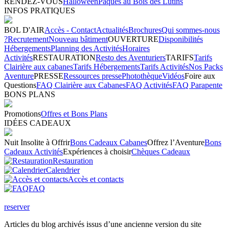
RENDEZ-VOUS
Halloween
Pâques au Bois des Lutins
INFOS PRATIQUES
BOL D'AIR
Accès - Contact
Actualités
Brochures
Qui sommes-nous
?
Recrutement
Nouveau bâtiment
OUVERTURE
Disponibilités
Hébergements
Planning des Activités
Horaires
Activités
RESTAURATION
Resto des Aventuriers
TARIFS
Tarifs
Clairière aux cabanes
Tarifs Hébergements
Tarifs Activités
Nos Packs
Aventure
PRESSE
Ressources presse
Photothèque
Vidéos
Foire aux
Questions
FAQ Clairière aux Cabanes
FAQ Activités
FAQ Parapente
BONS PLANS
Promotions
Offres et Bons Plans
IDÉES CADEAUX
Nuit Insolite à Offrir
Bons Cadeaux Cabanes
Offrez l’Aventure
Bons
Cadeaux Activités
Expériences à choisir
Chèques Cadeaux
Restauration
Calendrier
Accès et contacts
FAQ
reserver
Articles du blog archivés issus d’une ancienne version du site