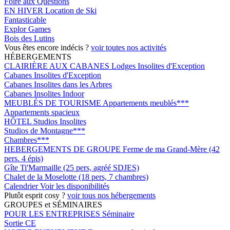
Foire aux Questions
EN HIVER
Location de Ski
Fantasticable
Explor Games
Bois des Lutins
Vous êtes encore indécis ?
voir toutes nos activités
HÉBERGEMENTS
CLAIRIÈRE AUX CABANES
Lodges Insolites d'Exception
Cabanes Insolites d'Exception
Cabanes Insolites dans les Arbres
Cabanes Insolites Indoor
MEUBLÉS DE TOURISME
Appartements meublés***
Appartements spacieux
HÔTEL
Studios Insolites
Studios de Montagne***
Chambres***
HEBERGEMENTS DE GROUPE
Ferme de ma Grand-Mère (42
pers. 4 épis)
Gîte Ti'Marmaille (25 pers, agréé SDJES)
Chalet de la Moselotte (18 pers, 7 chambres)
Calendrier
Voir les disponibilités
Plutôt esprit cosy ?
voir tous nos hébergements
GROUPES et SÉMINAIRES
POUR LES ENTREPRISES
Séminaire
Sortie CE