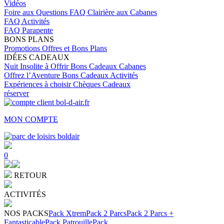
Vidéos
Foire aux Questions
FAQ Clairière aux Cabanes
FAQ Activités
FAQ Parapente
BONS PLANS
Promotions
Offres et Bons Plans
IDÉES CADEAUX
Nuit Insolite à Offrir
Bons Cadeaux Cabanes
Offrez l’Aventure
Bons Cadeaux Activités
Expériences à choisir
Chèques Cadeaux
réserver
MON COMPTE
0
RETOUR
ACTIVITÉS
NOS PACKS
Pack Xtrem
Pack 2 Parcs
Pack 2 Parcs +
Fantasticable
Pack Patrouille
Pack