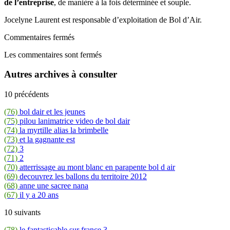
de l’entreprise
, de manière à la fois déterminée et souple.
Jocelyne Laurent est responsable d’exploitation de Bol d’Air.
Commentaires fermés
Les commentaires sont fermés
Autres archives à consulter
10 précédents
(76)
bol dair et les jeunes
(75)
pilou lanimatrice video de bol dair
(74)
la myrtille alias la brimbelle
(73)
et la gagnante est
(72)
3
(71)
2
(70)
atterrissage au mont blanc en parapente bol d air
(69)
decouvrez les ballons du territoire 2012
(68)
anne une sacree nana
(67)
il y a 20 ans
10 suivants
(78)
le fantasticable sur france 3