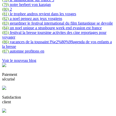
(79)
notre herbert von karajan
(80)
2
(81)
le trophee andros revient dans les vosges
(82)
a noel pensez aux jeux vosgiens
(83)
gerardmer le festival international du film fantastique se devoile
(84)
un noel unique a strasbourg week end evasion est france
(85)
festival la bresse toursime activites des cine reportages pour
voyager
(86)
vacances de la toussaint l%e2%80%99agenda de vos enfants a
la bresse
(87)
automne profitons en
Voir le nouveau blog
Paiement
sécurisé
Satisfaction
client