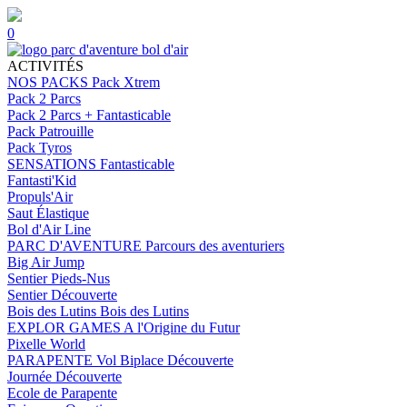
0
ACTIVITÉS
NOS PACKS
Pack Xtrem
Pack 2 Parcs
Pack 2 Parcs + Fantasticable
Pack Patrouille
Pack Tyros
SENSATIONS
Fantasticable
Fantasti'Kid
Propuls'Air
Saut Élastique
Bol d'Air Line
PARC D'AVENTURE
Parcours des aventuriers
Big Air Jump
Sentier Pieds-Nus
Sentier Découverte
Bois des Lutins
Bois des Lutins
EXPLOR GAMES
A l'Origine du Futur
Pixelle World
PARAPENTE
Vol Biplace Découverte
Journée Découverte
Ecole de Parapente