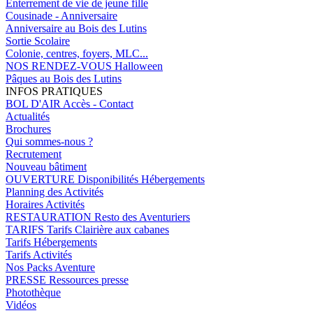
Enterrement de vie de jeune fille
Cousinade - Anniversaire
Anniversaire au Bois des Lutins
Sortie Scolaire
Colonie, centres, foyers, MLC...
NOS RENDEZ-VOUS
Halloween
Pâques au Bois des Lutins
INFOS PRATIQUES
BOL D'AIR
Accès - Contact
Actualités
Brochures
Qui sommes-nous ?
Recrutement
Nouveau bâtiment
OUVERTURE
Disponibilités Hébergements
Planning des Activités
Horaires Activités
RESTAURATION
Resto des Aventuriers
TARIFS
Tarifs Clairière aux cabanes
Tarifs Hébergements
Tarifs Activités
Nos Packs Aventure
PRESSE
Ressources presse
Photothèque
Vidéos