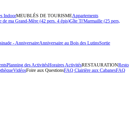
es Indoor
MEUBLÉS DE TOURISME
Appartements
 de ma Grand-Mère (42 pers. 4 épis)
Gîte Ti'Marmaille (25 pers,
inade - Anniversaire
Anniversaire au Bois des Lutins
Sortie
ents
Planning des Activités
Horaires Activités
RESTAURATION
Resto
othèque
Vidéos
Foire aux Questions
FAQ Clairière aux Cabanes
FAQ