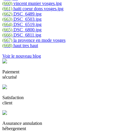
(660)
vincent munier vosges.jpg
(661)
haiti coeur dons vosges.jpg
(662)
DSC_6489.jpg
(663)
DSC_6503.jpg
(664)
DSC_6519.jpg
(665)
DSC_6800.jpg
(666)
DSC_6811.jpg
(667)
la provence en mode vosges
(668)
haut tres haut
Voir le nouveau blog
Paiement
sécurisé
Satisfaction
client
Assurance annulation
hébergement