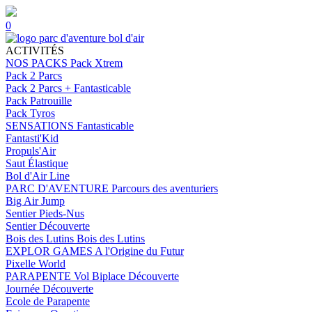
0
ACTIVITÉS
NOS PACKS
Pack Xtrem
Pack 2 Parcs
Pack 2 Parcs + Fantasticable
Pack Patrouille
Pack Tyros
SENSATIONS
Fantasticable
Fantasti'Kid
Propuls'Air
Saut Élastique
Bol d'Air Line
PARC D'AVENTURE
Parcours des aventuriers
Big Air Jump
Sentier Pieds-Nus
Sentier Découverte
Bois des Lutins
Bois des Lutins
EXPLOR GAMES
A l'Origine du Futur
Pixelle World
PARAPENTE
Vol Biplace Découverte
Journée Découverte
Ecole de Parapente