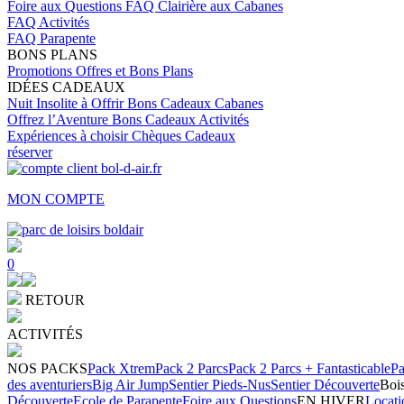
Foire aux Questions
FAQ Clairière aux Cabanes
FAQ Activités
FAQ Parapente
BONS PLANS
Promotions
Offres et Bons Plans
IDÉES CADEAUX
Nuit Insolite à Offrir
Bons Cadeaux Cabanes
Offrez l’Aventure
Bons Cadeaux Activités
Expériences à choisir
Chèques Cadeaux
réserver
MON COMPTE
0
RETOUR
ACTIVITÉS
NOS PACKS
Pack Xtrem
Pack 2 Parcs
Pack 2 Parcs + Fantasticable
Pa
des aventuriers
Big Air Jump
Sentier Pieds-Nus
Sentier Découverte
Bois
Découverte
Ecole de Parapente
Foire aux Questions
EN HIVER
Locati