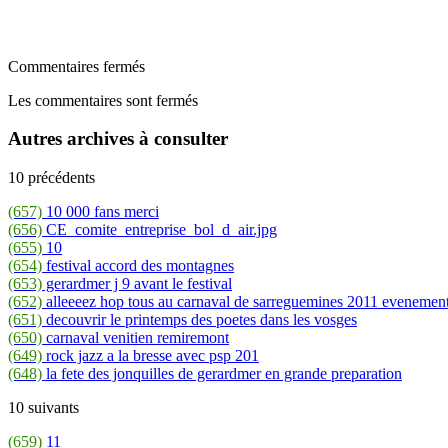
Commentaires fermés
Les commentaires sont fermés
Autres archives à consulter
10 précédents
(657)
10 000 fans merci
(656)
CE_comite_entreprise_bol_d_air.jpg
(655)
10
(654)
festival accord des montagnes
(653)
gerardmer j 9 avant le festival
(652)
alleeeez hop tous au carnaval de sarreguemines 2011 evenement
(651)
decouvrir le printemps des poetes dans les vosges
(650)
carnaval venitien remiremont
(649)
rock jazz a la bresse avec psp 201
(648)
la fete des jonquilles de gerardmer en grande preparation
10 suivants
(659)
11