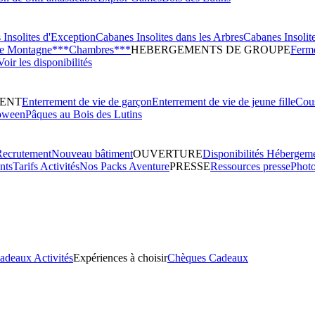
Insolites d'Exception
Cabanes Insolites dans les Arbres
Cabanes Insolit
de Montagne***
Chambres***
HEBERGEMENTS DE GROUPE
Ferme
Voir les disponibilités
ENT
Enterrement de vie de garçon
Enterrement de vie de jeune fille
Cous
oween
Pâques au Bois des Lutins
Recrutement
Nouveau bâtiment
OUVERTURE
Disponibilités Hébergem
nts
Tarifs Activités
Nos Packs Aventure
PRESSE
Ressources presse
Phot
adeaux Activités
Expériences à choisir
Chèques Cadeaux