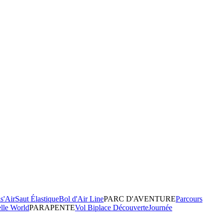
s'Air
Saut Élastique
Bol d'Air Line
PARC D'AVENTURE
Parcours
elle World
PARAPENTE
Vol Biplace Découverte
Journée