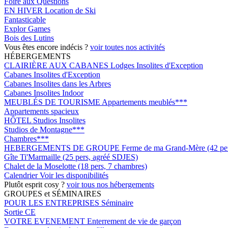
Foire aux Questions
EN HIVER
Location de Ski
Fantasticable
Explor Games
Bois des Lutins
Vous êtes encore indécis ?
voir toutes nos activités
HÉBERGEMENTS
CLAIRIÈRE AUX CABANES
Lodges Insolites d'Exception
Cabanes Insolites d'Exception
Cabanes Insolites dans les Arbres
Cabanes Insolites Indoor
MEUBLÉS DE TOURISME
Appartements meublés***
Appartements spacieux
HÔTEL
Studios Insolites
Studios de Montagne***
Chambres***
HEBERGEMENTS DE GROUPE
Ferme de ma Grand-Mère (42 pers
Gîte Ti'Marmaille (25 pers, agréé SDJES)
Chalet de la Moselotte (18 pers, 7 chambres)
Calendrier
Voir les disponibilités
Plutôt esprit cosy ?
voir tous nos hébergements
GROUPES et SÉMINAIRES
POUR LES ENTREPRISES
Séminaire
Sortie CE
VOTRE EVENEMENT
Enterrement de vie de garçon