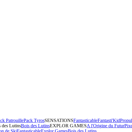
ck Patrouille
Pack Tyros
SENSATIONS
Fantasticable
Fantasti'Kid
Propul
 des Lutins
Bois des Lutins
EXPLOR GAMES
A l'Origine du Futur
Pix
on de Ski
Fantasticable
Explor Games
Bois des Lutins