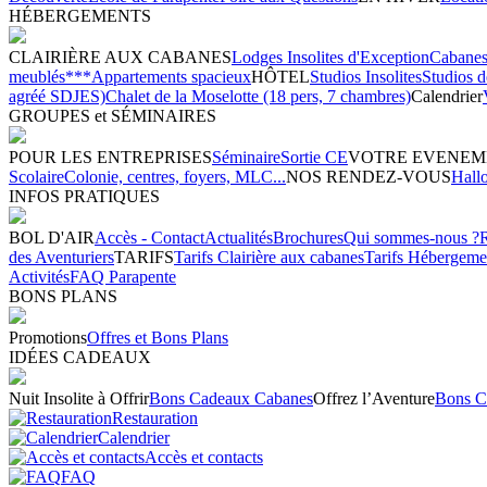
HÉBERGEMENTS
CLAIRIÈRE AUX CABANES
Lodges Insolites d'Exception
Cabanes 
meublés***
Appartements spacieux
HÔTEL
Studios Insolites
Studios 
agréé SDJES)
Chalet de la Moselotte (18 pers, 7 chambres)
Calendrier
GROUPES et SÉMINAIRES
POUR LES ENTREPRISES
Séminaire
Sortie CE
VOTRE EVENEM
Scolaire
Colonie, centres, foyers, MLC...
NOS RENDEZ-VOUS
Hall
INFOS PRATIQUES
BOL D'AIR
Accès - Contact
Actualités
Brochures
Qui sommes-nous ?
des Aventuriers
TARIFS
Tarifs Clairière aux cabanes
Tarifs Hébergeme
Activités
FAQ Parapente
BONS PLANS
Promotions
Offres et Bons Plans
IDÉES CADEAUX
Nuit Insolite à Offrir
Bons Cadeaux Cabanes
Offrez l’Aventure
Bons C
Restauration
Calendrier
Accès et contacts
FAQ