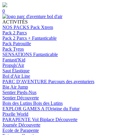
0
ACTIVITÉS
NOS PACKS
Pack Xtrem
Pack 2 Parcs
Pack 2 Parcs + Fantasticable
Pack Patrouille
Pack Tyros
SENSATIONS
Fantasticable
Fantasti'Kid
Propuls'Air
Saut Élastique
Bol d'Air Line
PARC D'AVENTURE
Parcours des aventuriers
Big Air Jump
Sentier Pieds-Nus
Sentier Découverte
Bois des Lutins
Bois des Lutins
EXPLOR GAMES
A l'Origine du Futur
Pixelle World
PARAPENTE
Vol Biplace Découverte
Journée Découverte
Ecole de Parapente