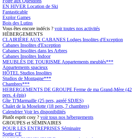
Foire aux Questions
EN HIVER
Location de Ski
Fantasticable
Explor Games
Bois des Lutins
Vous êtes encore indécis ?
voir toutes nos activités
HÉBERGEMENTS
CLAIRIÈRE AUX CABANES
Lodges Insolites d'Exception
Cabanes Insolites d'Exception
Cabanes Insolites dans les Arbres
Cabanes Insolites Indoor
MEUBLÉS DE TOURISME
Appartements meublés***
Appartements spacieux
HÔTEL
Studios Insolites
Studios de Montagne***
Chambres***
HEBERGEMENTS DE GROUPE
Ferme de ma Grand-Mère (42
pers. 4 épis)
Gîte Ti'Marmaille (25 pers, agréé SDJES)
Chalet de la Moselotte (18 pers, 7 chambres)
Calendrier
Voir les disponibilités
Plutôt esprit cosy ?
voir tous nos hébergements
GROUPES et SÉMINAIRES
POUR LES ENTREPRISES
Séminaire
Sortie CE