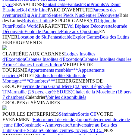
Tyros
SENSATIONS
Fantasticable
Fantasti'Kid
Propuls'Air
Saut
Élastique
Bol d'Air Line
PARC D'AVENTURE
Parcours des
aventuriers
Big Air Jump
Sentier Pieds-Nus
Sentier Découverte
Bois
des Lutins
Bois des Lutins
EXPLOR GAMES
A l'Origine du
Futur
Pixelle World
PARAPENTE
Vol Biplace Découverte
Journée
Découverte
Ecole de Parapente
Foire aux Questions
EN
HIVER
Location de Ski
Fantasticable
Explor Games
Bois des Lutins
HÉBERGEMENTS
CLAIRIÈRE AUX CABANES
Lodges Insolites
d'Exception
Cabanes Insolites d'Exception
Cabanes Insolites dans les
Arbres
Cabanes Insolites Indoor
MEUBLÉS DE
TOURISME
Appartements meublés***
Appartements
spacieux
HÔTEL
Studios Insolites
Studios de
Montagne***
Chambres***
HEBERGEMENTS DE
GROUPE
Ferme de ma Grand-Mère (42 pers. 4 épis)
Gîte
Ti'Marmaille (25 pers, agréé SDJES)
Chalet de la Moselotte (18 pers,
7 chambres)
Calendrier
Voir les disponibilités
GROUPES et SÉMINAIRES
POUR LES ENTREPRISES
Séminaire
Sortie CE
VOTRE
EVENEMENT
Enterrement de vie de garçon
Enterrement de vie de
jeune fille
Cousinade - Anniversaire
Anniversaire au Bois des
Lutins
Sortie Scolaire
Colonie, centres, foyers, MLC...
NOS