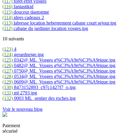
(117)
foret effet vosges
(116)
fantastikid
(115)
douceur dautomne
(114)
idees cadeaux 2
(113)
labresse location hebergement cabane court sejour.jpg
(112)
cabane du jardinier location vosges.jpg
10 suivants
(123)
4
(124)
gerardneige.jpg
(125)
0342@ ML_Vosges g%C3%A9n%C3%A9rique.jpg
(126)
0482@ ML_Vosges g%C3%A9n%C3%A9rique.jpg
(127)
0750@ ML_Vosges g%C3%A9n%C3%A9rique.jpg
(128)
0534@ ML_Vosges g%C3%A9n%C3%A9rique.jpg
(129)
0609@ ML_Vosges g%C3%A9n%C3%A9rique.jpg
(130)
8473152893_c97c1427f7_o.jpg
(131)
ml 2793.jpg
(132)
0003 ML_sentier des roches.jpg
Voir le nouveau blog
Paiement
sécurisé