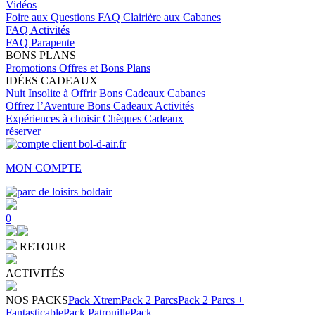
Vidéos
Foire aux Questions
FAQ Clairière aux Cabanes
FAQ Activités
FAQ Parapente
BONS PLANS
Promotions
Offres et Bons Plans
IDÉES CADEAUX
Nuit Insolite à Offrir
Bons Cadeaux Cabanes
Offrez l’Aventure
Bons Cadeaux Activités
Expériences à choisir
Chèques Cadeaux
réserver
MON COMPTE
0
RETOUR
ACTIVITÉS
NOS PACKS
Pack Xtrem
Pack 2 Parcs
Pack 2 Parcs +
Fantasticable
Pack Patrouille
Pack