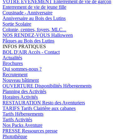
VOTRE EVENEMENT
Enterrement de vie de garçon
Enterrement de vie de jeune fille
Cousinade - Anniversaire
Anniversaire au Bois des Lutins
Sortie Scolaire
Colonie, centres, foyers, MLC...
NOS RENDEZ-VOUS
Halloween
Pâques au Bois des Lutins
INFOS PRATIQUES
BOL D'AIR
Accès - Contact
Actualités
Brochures
Qui sommes-nous ?
Recrutement
Nouveau bâtiment
OUVERTURE
Disponibilités Hébergements
Planning des Activités
Horaires Activités
RESTAURATION
Resto des Aventuriers
TARIFS
Tarifs Clairière aux cabanes
Tarifs Hébergements
Tarifs Activités
Nos Packs Aventure
PRESSE
Ressources presse
Photothèque