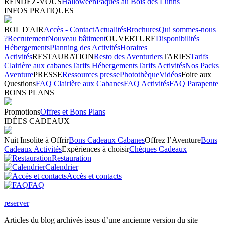
RENDEZ-VOUS
Halloween
Pâques au Bois des Lutins
INFOS PRATIQUES
BOL D'AIR
Accès - Contact
Actualités
Brochures
Qui sommes-nous
?
Recrutement
Nouveau bâtiment
OUVERTURE
Disponibilités
Hébergements
Planning des Activités
Horaires
Activités
RESTAURATION
Resto des Aventuriers
TARIFS
Tarifs
Clairière aux cabanes
Tarifs Hébergements
Tarifs Activités
Nos Packs
Aventure
PRESSE
Ressources presse
Photothèque
Vidéos
Foire aux
Questions
FAQ Clairière aux Cabanes
FAQ Activités
FAQ Parapente
BONS PLANS
Promotions
Offres et Bons Plans
IDÉES CADEAUX
Nuit Insolite à Offrir
Bons Cadeaux Cabanes
Offrez l’Aventure
Bons
Cadeaux Activités
Expériences à choisir
Chèques Cadeaux
Restauration
Calendrier
Accès et contacts
FAQ
reserver
Articles du blog archivés issus d’une ancienne version du site