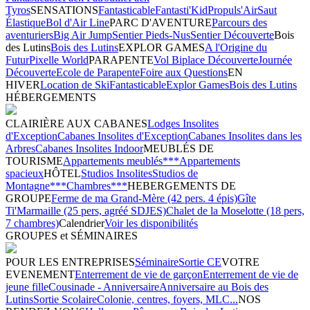
Tyros
SENSATIONS
Fantasticable
Fantasti'Kid
Propuls'Air
Saut
Élastique
Bol d'Air Line
PARC D'AVENTURE
Parcours des
aventuriers
Big Air Jump
Sentier Pieds-Nus
Sentier Découverte
Bois
des Lutins
Bois des Lutins
EXPLOR GAMES
A l'Origine du
Futur
Pixelle World
PARAPENTE
Vol Biplace Découverte
Journée
Découverte
Ecole de Parapente
Foire aux Questions
EN
HIVER
Location de Ski
Fantasticable
Explor Games
Bois des Lutins
HÉBERGEMENTS
CLAIRIÈRE AUX CABANES
Lodges Insolites
d'Exception
Cabanes Insolites d'Exception
Cabanes Insolites dans les
Arbres
Cabanes Insolites Indoor
MEUBLÉS DE
TOURISME
Appartements meublés***
Appartements
spacieux
HÔTEL
Studios Insolites
Studios de
Montagne***
Chambres***
HEBERGEMENTS DE
GROUPE
Ferme de ma Grand-Mère (42 pers. 4 épis)
Gîte
Ti'Marmaille (25 pers, agréé SDJES)
Chalet de la Moselotte (18 pers,
7 chambres)
Calendrier
Voir les disponibilités
GROUPES et SÉMINAIRES
POUR LES ENTREPRISES
Séminaire
Sortie CE
VOTRE
EVENEMENT
Enterrement de vie de garçon
Enterrement de vie de
jeune fille
Cousinade - Anniversaire
Anniversaire au Bois des
Lutins
Sortie Scolaire
Colonie, centres, foyers, MLC...
NOS