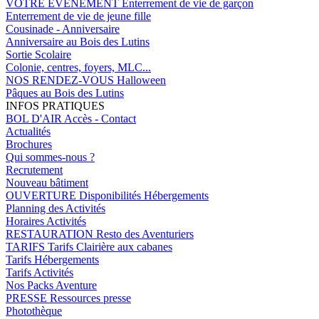
VOTRE EVENEMENT
Enterrement de vie de garçon
Enterrement de vie de jeune fille
Cousinade - Anniversaire
Anniversaire au Bois des Lutins
Sortie Scolaire
Colonie, centres, foyers, MLC...
NOS RENDEZ-VOUS
Halloween
Pâques au Bois des Lutins
INFOS PRATIQUES
BOL D'AIR
Accès - Contact
Actualités
Brochures
Qui sommes-nous ?
Recrutement
Nouveau bâtiment
OUVERTURE
Disponibilités Hébergements
Planning des Activités
Horaires Activités
RESTAURATION
Resto des Aventuriers
TARIFS
Tarifs Clairière aux cabanes
Tarifs Hébergements
Tarifs Activités
Nos Packs Aventure
PRESSE
Ressources presse
Photothèque