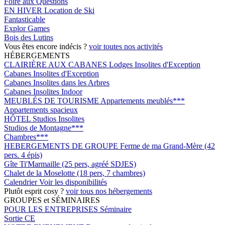
Foire aux Questions
EN HIVER
Location de Ski
Fantasticable
Explor Games
Bois des Lutins
Vous êtes encore indécis ?
voir toutes nos activités
HÉBERGEMENTS
CLAIRIÈRE AUX CABANES
Lodges Insolites d'Exception
Cabanes Insolites d'Exception
Cabanes Insolites dans les Arbres
Cabanes Insolites Indoor
MEUBLÉS DE TOURISME
Appartements meublés***
Appartements spacieux
HÔTEL
Studios Insolites
Studios de Montagne***
Chambres***
HEBERGEMENTS DE GROUPE
Ferme de ma Grand-Mère (42
pers. 4 épis)
Gîte Ti'Marmaille (25 pers, agréé SDJES)
Chalet de la Moselotte (18 pers, 7 chambres)
Calendrier
Voir les disponibilités
Plutôt esprit cosy ?
voir tous nos hébergements
GROUPES et SÉMINAIRES
POUR LES ENTREPRISES
Séminaire
Sortie CE