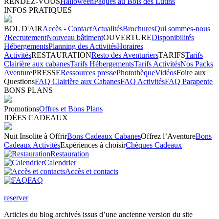
RENDEZ-VOUS
Halloween
Pâques au Bois des Lutins
INFOS PRATIQUES
BOL D'AIR
Accès - Contact
Actualités
Brochures
Qui sommes-nous
?
Recrutement
Nouveau bâtiment
OUVERTURE
Disponibilités
Hébergements
Planning des Activités
Horaires
Activités
RESTAURATION
Resto des Aventuriers
TARIFS
Tarifs
Clairière aux cabanes
Tarifs Hébergements
Tarifs Activités
Nos Packs
Aventure
PRESSE
Ressources presse
Photothèque
Vidéos
Foire aux
Questions
FAQ Clairière aux Cabanes
FAQ Activités
FAQ Parapente
BONS PLANS
Promotions
Offres et Bons Plans
IDÉES CADEAUX
Nuit Insolite à Offrir
Bons Cadeaux Cabanes
Offrez l’Aventure
Bons
Cadeaux Activités
Expériences à choisir
Chèques Cadeaux
Restauration
Calendrier
Accès et contacts
FAQ
reserver
Articles du blog archivés issus d’une ancienne version du site