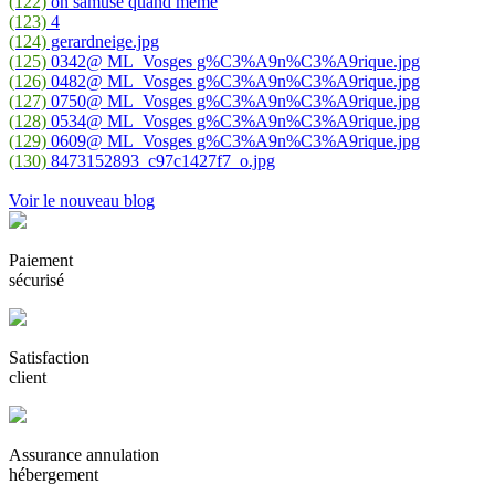
(122)
on samuse quand meme
(123)
4
(124)
gerardneige.jpg
(125)
0342@ ML_Vosges g%C3%A9n%C3%A9rique.jpg
(126)
0482@ ML_Vosges g%C3%A9n%C3%A9rique.jpg
(127)
0750@ ML_Vosges g%C3%A9n%C3%A9rique.jpg
(128)
0534@ ML_Vosges g%C3%A9n%C3%A9rique.jpg
(129)
0609@ ML_Vosges g%C3%A9n%C3%A9rique.jpg
(130)
8473152893_c97c1427f7_o.jpg
Voir le nouveau blog
Paiement
sécurisé
Satisfaction
client
Assurance annulation
hébergement