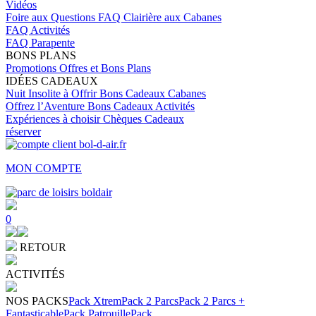
Vidéos
Foire aux Questions
FAQ Clairière aux Cabanes
FAQ Activités
FAQ Parapente
BONS PLANS
Promotions
Offres et Bons Plans
IDÉES CADEAUX
Nuit Insolite à Offrir
Bons Cadeaux Cabanes
Offrez l’Aventure
Bons Cadeaux Activités
Expériences à choisir
Chèques Cadeaux
réserver
MON COMPTE
0
RETOUR
ACTIVITÉS
NOS PACKS
Pack Xtrem
Pack 2 Parcs
Pack 2 Parcs +
Fantasticable
Pack Patrouille
Pack