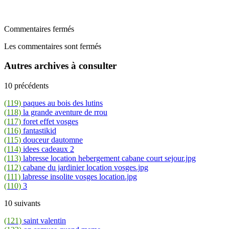
Commentaires fermés
Les commentaires sont fermés
Autres archives à consulter
10 précédents
(119)
paques au bois des lutins
(118)
la grande aventure de rrou
(117)
foret effet vosges
(116)
fantastikid
(115)
douceur dautomne
(114)
idees cadeaux 2
(113)
labresse location hebergement cabane court sejour.jpg
(112)
cabane du jardinier location vosges.jpg
(111)
labresse insolite vosges location.jpg
(110)
3
10 suivants
(121)
saint valentin