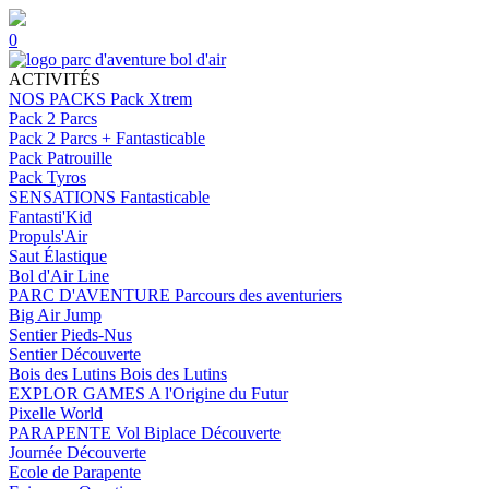
0
ACTIVITÉS
NOS PACKS
Pack Xtrem
Pack 2 Parcs
Pack 2 Parcs + Fantasticable
Pack Patrouille
Pack Tyros
SENSATIONS
Fantasticable
Fantasti'Kid
Propuls'Air
Saut Élastique
Bol d'Air Line
PARC D'AVENTURE
Parcours des aventuriers
Big Air Jump
Sentier Pieds-Nus
Sentier Découverte
Bois des Lutins
Bois des Lutins
EXPLOR GAMES
A l'Origine du Futur
Pixelle World
PARAPENTE
Vol Biplace Découverte
Journée Découverte
Ecole de Parapente