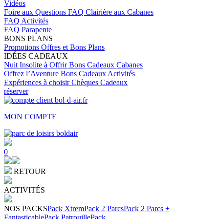
Vidéos
Foire aux Questions
FAQ Clairière aux Cabanes
FAQ Activités
FAQ Parapente
BONS PLANS
Promotions
Offres et Bons Plans
IDÉES CADEAUX
Nuit Insolite à Offrir
Bons Cadeaux Cabanes
Offrez l’Aventure
Bons Cadeaux Activités
Expériences à choisir
Chèques Cadeaux
réserver
MON COMPTE
0
RETOUR
ACTIVITÉS
NOS PACKS
Pack Xtrem
Pack 2 Parcs
Pack 2 Parcs +
Fantasticable
Pack Patrouille
Pack