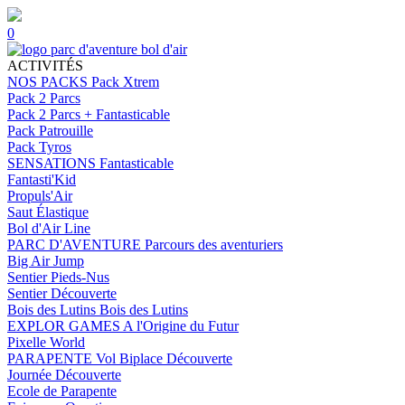
0
ACTIVITÉS
NOS PACKS
Pack Xtrem
Pack 2 Parcs
Pack 2 Parcs + Fantasticable
Pack Patrouille
Pack Tyros
SENSATIONS
Fantasticable
Fantasti'Kid
Propuls'Air
Saut Élastique
Bol d'Air Line
PARC D'AVENTURE
Parcours des aventuriers
Big Air Jump
Sentier Pieds-Nus
Sentier Découverte
Bois des Lutins
Bois des Lutins
EXPLOR GAMES
A l'Origine du Futur
Pixelle World
PARAPENTE
Vol Biplace Découverte
Journée Découverte
Ecole de Parapente