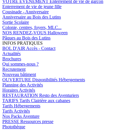
VOTRE EVENEMENT
Enterrement de vie de garçon
Enterrement de vie de jeune fille
Cousinade - Anniversaire
Anniversaire au Bois des Lutins
Sortie Scolaire
Colonie, centres, foyers, MLC...
NOS RENDEZ-VOUS
Halloween
Pâques au Bois des Lutins
INFOS PRATIQUES
BOL D'AIR
Accès - Contact
Actualités
Brochures
Qui sommes-nous ?
Recrutement
Nouveau bâtiment
OUVERTURE
Disponibilités Hébergements
Planning des Activités
Horaires Activités
RESTAURATION
Resto des Aventuriers
TARIFS
Tarifs Clairière aux cabanes
Tarifs Hébergements
Tarifs Activités
Nos Packs Aventure
PRESSE
Ressources presse
Photothèque