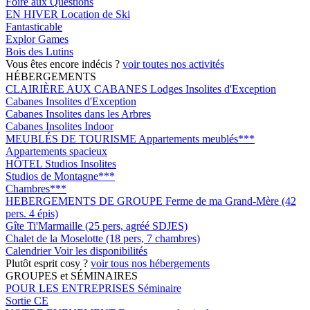
Foire aux Questions
EN HIVER
Location de Ski
Fantasticable
Explor Games
Bois des Lutins
Vous êtes encore indécis ?
voir toutes nos activités
HÉBERGEMENTS
CLAIRIÈRE AUX CABANES
Lodges Insolites d'Exception
Cabanes Insolites d'Exception
Cabanes Insolites dans les Arbres
Cabanes Insolites Indoor
MEUBLÉS DE TOURISME
Appartements meublés***
Appartements spacieux
HÔTEL
Studios Insolites
Studios de Montagne***
Chambres***
HEBERGEMENTS DE GROUPE
Ferme de ma Grand-Mère (42
pers. 4 épis)
Gîte Ti'Marmaille (25 pers, agréé SDJES)
Chalet de la Moselotte (18 pers, 7 chambres)
Calendrier
Voir les disponibilités
Plutôt esprit cosy ?
voir tous nos hébergements
GROUPES et SÉMINAIRES
POUR LES ENTREPRISES
Séminaire
Sortie CE