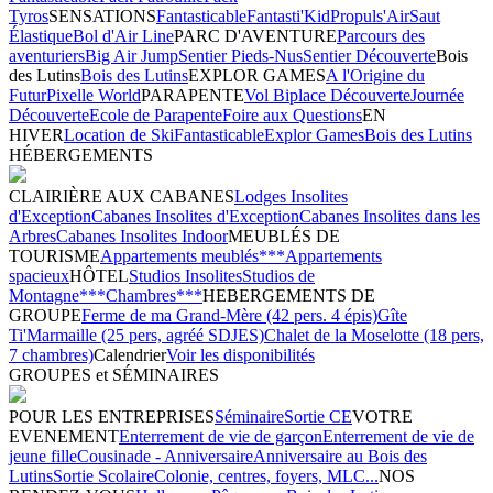
Tyros
SENSATIONS
Fantasticable
Fantasti'Kid
Propuls'Air
Saut
Élastique
Bol d'Air Line
PARC D'AVENTURE
Parcours des
aventuriers
Big Air Jump
Sentier Pieds-Nus
Sentier Découverte
Bois
des Lutins
Bois des Lutins
EXPLOR GAMES
A l'Origine du
Futur
Pixelle World
PARAPENTE
Vol Biplace Découverte
Journée
Découverte
Ecole de Parapente
Foire aux Questions
EN
HIVER
Location de Ski
Fantasticable
Explor Games
Bois des Lutins
HÉBERGEMENTS
CLAIRIÈRE AUX CABANES
Lodges Insolites
d'Exception
Cabanes Insolites d'Exception
Cabanes Insolites dans les
Arbres
Cabanes Insolites Indoor
MEUBLÉS DE
TOURISME
Appartements meublés***
Appartements
spacieux
HÔTEL
Studios Insolites
Studios de
Montagne***
Chambres***
HEBERGEMENTS DE
GROUPE
Ferme de ma Grand-Mère (42 pers. 4 épis)
Gîte
Ti'Marmaille (25 pers, agréé SDJES)
Chalet de la Moselotte (18 pers,
7 chambres)
Calendrier
Voir les disponibilités
GROUPES et SÉMINAIRES
POUR LES ENTREPRISES
Séminaire
Sortie CE
VOTRE
EVENEMENT
Enterrement de vie de garçon
Enterrement de vie de
jeune fille
Cousinade - Anniversaire
Anniversaire au Bois des
Lutins
Sortie Scolaire
Colonie, centres, foyers, MLC...
NOS