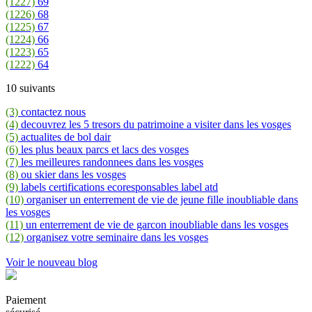
(1227)
69
(1226)
68
(1225)
67
(1224)
66
(1223)
65
(1222)
64
10 suivants
(3)
contactez nous
(4)
decouvrez les 5 tresors du patrimoine a visiter dans les vosges
(5)
actualites de bol dair
(6)
les plus beaux parcs et lacs des vosges
(7)
les meilleures randonnees dans les vosges
(8)
ou skier dans les vosges
(9)
labels certifications ecoresponsables label atd
(10)
organiser un enterrement de vie de jeune fille inoubliable dans
les vosges
(11)
un enterrement de vie de garcon inoubliable dans les vosges
(12)
organisez votre seminaire dans les vosges
Voir le nouveau blog
Paiement