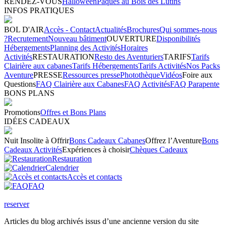
RENDEZ-VOUS
Halloween
Pâques au Bois des Lutins
INFOS PRATIQUES
BOL D'AIR
Accès - Contact
Actualités
Brochures
Qui sommes-nous
?
Recrutement
Nouveau bâtiment
OUVERTURE
Disponibilités
Hébergements
Planning des Activités
Horaires
Activités
RESTAURATION
Resto des Aventuriers
TARIFS
Tarifs
Clairière aux cabanes
Tarifs Hébergements
Tarifs Activités
Nos Packs
Aventure
PRESSE
Ressources presse
Photothèque
Vidéos
Foire aux
Questions
FAQ Clairière aux Cabanes
FAQ Activités
FAQ Parapente
BONS PLANS
Promotions
Offres et Bons Plans
IDÉES CADEAUX
Nuit Insolite à Offrir
Bons Cadeaux Cabanes
Offrez l’Aventure
Bons
Cadeaux Activités
Expériences à choisir
Chèques Cadeaux
Restauration
Calendrier
Accès et contacts
FAQ
reserver
Articles du blog archivés issus d’une ancienne version du site