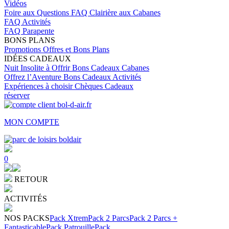
Vidéos
Foire aux Questions
FAQ Clairière aux Cabanes
FAQ Activités
FAQ Parapente
BONS PLANS
Promotions
Offres et Bons Plans
IDÉES CADEAUX
Nuit Insolite à Offrir
Bons Cadeaux Cabanes
Offrez l’Aventure
Bons Cadeaux Activités
Expériences à choisir
Chèques Cadeaux
réserver
MON COMPTE
0
RETOUR
ACTIVITÉS
NOS PACKS
Pack Xtrem
Pack 2 Parcs
Pack 2 Parcs +
Fantasticable
Pack Patrouille
Pack