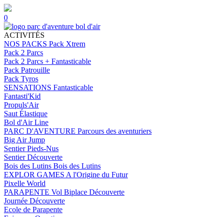
0
ACTIVITÉS
NOS PACKS
Pack Xtrem
Pack 2 Parcs
Pack 2 Parcs + Fantasticable
Pack Patrouille
Pack Tyros
SENSATIONS
Fantasticable
Fantasti'Kid
Propuls'Air
Saut Élastique
Bol d'Air Line
PARC D'AVENTURE
Parcours des aventuriers
Big Air Jump
Sentier Pieds-Nus
Sentier Découverte
Bois des Lutins
Bois des Lutins
EXPLOR GAMES
A l'Origine du Futur
Pixelle World
PARAPENTE
Vol Biplace Découverte
Journée Découverte
Ecole de Parapente