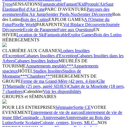
Tyros
SENSATIONS
Fantasticable
Fantasti'Kid
Propuls'Air
Saut
Élastique
Bol d'Air Line
PARC D'AVENTURE
Parcours des
aventuriers
Big Air Jump
Sentier Pieds-Nus
Sentier Découverte
Bois
des Lutins
Bois des Lutins
EXPLOR GAMES
A l'Origine du
Futur
Pixelle World
PARAPENTE
Vol Biplace Découverte
Journée
Découverte
Ecole de Parapente
Foire aux Questions
EN
HIVER
Location de Ski
Fantasticable
Explor Games
Bois des Lutins
HÉBERGEMENTS
CLAIRIÈRE AUX CABANES
Lodges Insolites
d'Exception
Cabanes Insolites d'Exception
Cabanes Insolites dans les
Arbres
Cabanes Insolites Indoor
MEUBLÉS DE
TOURISME
Appartements meublés***
Appartements
spacieux
HÔTEL
Studios Insolites
Studios de
Montagne***
Chambres***
HEBERGEMENTS DE
GROUPE
Ferme de ma Grand-Mère (42 pers. 4 épis)
Gîte
Ti'Marmaille (25 pers, agréé SDJES)
Chalet de la Moselotte (18 pers,
7 chambres)
Calendrier
Voir les disponibilités
GROUPES et SÉMINAIRES
POUR LES ENTREPRISES
Séminaire
Sortie CE
VOTRE
EVENEMENT
Enterrement de vie de garçon
Enterrement de vie de
jeune fille
Cousinade - Anniversaire
Anniversaire au Bois des
Lutins
Sortie Scolaire
Colonie, centres, foyers, MLC...
NOS