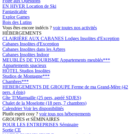
Foire aux Questions
EN HIVER
Location de Ski
Fantasticable
Explor Games
Bois des Lutins
Vous êtes encore indécis ?
voir toutes nos activités
HÉBERGEMENTS
CLAIRIÈRE AUX CABANES
Lodges Insolites d'Exception
Cabanes Insolites d'Exception
Cabanes Insolites dans les Arbres
Cabanes Insolites Indoor
MEUBLÉS DE TOURISME
Appartements meublés***
Appartements spacieux
HÔTEL
Studios Insolites
Studios de Montagne***
Chambres***
HEBERGEMENTS DE GROUPE
Ferme de ma Grand-Mère (42
pers. 4 épis)
Gîte Ti'Marmaille (25 pers, agréé SDJES)
Chalet de la Moselotte (18 pers, 7 chambres)
Calendrier
Voir les disponibilités
Plutôt esprit cosy ?
voir tous nos hébergements
GROUPES et SÉMINAIRES
POUR LES ENTREPRISES
Séminaire
Sortie CE