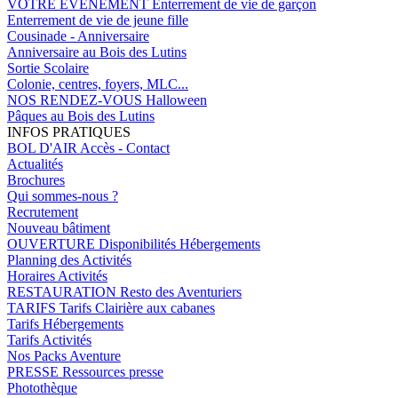
VOTRE EVENEMENT
Enterrement de vie de garçon
Enterrement de vie de jeune fille
Cousinade - Anniversaire
Anniversaire au Bois des Lutins
Sortie Scolaire
Colonie, centres, foyers, MLC...
NOS RENDEZ-VOUS
Halloween
Pâques au Bois des Lutins
INFOS PRATIQUES
BOL D'AIR
Accès - Contact
Actualités
Brochures
Qui sommes-nous ?
Recrutement
Nouveau bâtiment
OUVERTURE
Disponibilités Hébergements
Planning des Activités
Horaires Activités
RESTAURATION
Resto des Aventuriers
TARIFS
Tarifs Clairière aux cabanes
Tarifs Hébergements
Tarifs Activités
Nos Packs Aventure
PRESSE
Ressources presse
Photothèque