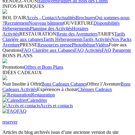
RENDEZ-VOUS
Halloween
Pâques au Bois des Lutins
INFOS PRATIQUES
BOL D'AIR
Accès - Contact
Actualités
Brochures
Qui sommes-nous
?
Recrutement
Nouveau bâtiment
OUVERTURE
Disponibilités
Hébergements
Planning des Activités
Horaires
Activités
RESTAURATION
Resto des Aventuriers
TARIFS
Tarifs
Clairière aux cabanes
Tarifs Hébergements
Tarifs Activités
Nos Packs
Aventure
PRESSE
Ressources presse
Photothèque
Vidéos
Foire aux
Questions
FAQ Clairière aux Cabanes
FAQ Activités
FAQ Parapente
BONS PLANS
Promotions
Offres et Bons Plans
IDÉES CADEAUX
Nuit Insolite à Offrir
Bons Cadeaux Cabanes
Offrez l’Aventure
Bons
Cadeaux Activités
Expériences à choisir
Chèques Cadeaux
Restauration
Calendrier
Accès et contacts
FAQ
reserver
Articles du blog archivés issus d’une ancienne version du site