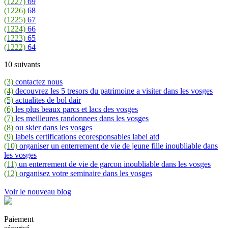
(1227)
69
(1226)
68
(1225)
67
(1224)
66
(1223)
65
(1222)
64
10 suivants
(3)
contactez nous
(4)
decouvrez les 5 tresors du patrimoine a visiter dans les vosges
(5)
actualites de bol dair
(6)
les plus beaux parcs et lacs des vosges
(7)
les meilleures randonnees dans les vosges
(8)
ou skier dans les vosges
(9)
labels certifications ecoresponsables label atd
(10)
organiser un enterrement de vie de jeune fille inoubliable dans
les vosges
(11)
un enterrement de vie de garcon inoubliable dans les vosges
(12)
organisez votre seminaire dans les vosges
Voir le nouveau blog
Paiement