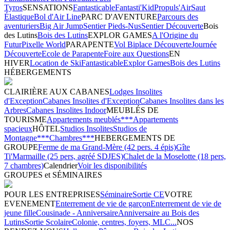
Tyros
SENSATIONS
Fantasticable
Fantasti'Kid
Propuls'Air
Saut
Élastique
Bol d'Air Line
PARC D'AVENTURE
Parcours des
aventuriers
Big Air Jump
Sentier Pieds-Nus
Sentier Découverte
Bois
des Lutins
Bois des Lutins
EXPLOR GAMES
A l'Origine du
Futur
Pixelle World
PARAPENTE
Vol Biplace Découverte
Journée
Découverte
Ecole de Parapente
Foire aux Questions
EN
HIVER
Location de Ski
Fantasticable
Explor Games
Bois des Lutins
HÉBERGEMENTS
CLAIRIÈRE AUX CABANES
Lodges Insolites
d'Exception
Cabanes Insolites d'Exception
Cabanes Insolites dans les
Arbres
Cabanes Insolites Indoor
MEUBLÉS DE
TOURISME
Appartements meublés***
Appartements
spacieux
HÔTEL
Studios Insolites
Studios de
Montagne***
Chambres***
HEBERGEMENTS DE
GROUPE
Ferme de ma Grand-Mère (42 pers. 4 épis)
Gîte
Ti'Marmaille (25 pers, agréé SDJES)
Chalet de la Moselotte (18 pers,
7 chambres)
Calendrier
Voir les disponibilités
GROUPES et SÉMINAIRES
POUR LES ENTREPRISES
Séminaire
Sortie CE
VOTRE
EVENEMENT
Enterrement de vie de garçon
Enterrement de vie de
jeune fille
Cousinade - Anniversaire
Anniversaire au Bois des
Lutins
Sortie Scolaire
Colonie, centres, foyers, MLC...
NOS