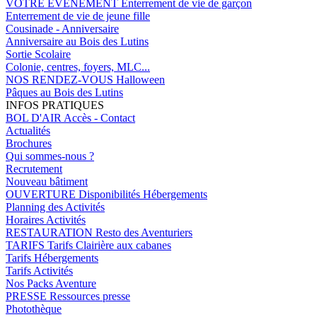
VOTRE EVENEMENT
Enterrement de vie de garçon
Enterrement de vie de jeune fille
Cousinade - Anniversaire
Anniversaire au Bois des Lutins
Sortie Scolaire
Colonie, centres, foyers, MLC...
NOS RENDEZ-VOUS
Halloween
Pâques au Bois des Lutins
INFOS PRATIQUES
BOL D'AIR
Accès - Contact
Actualités
Brochures
Qui sommes-nous ?
Recrutement
Nouveau bâtiment
OUVERTURE
Disponibilités Hébergements
Planning des Activités
Horaires Activités
RESTAURATION
Resto des Aventuriers
TARIFS
Tarifs Clairière aux cabanes
Tarifs Hébergements
Tarifs Activités
Nos Packs Aventure
PRESSE
Ressources presse
Photothèque