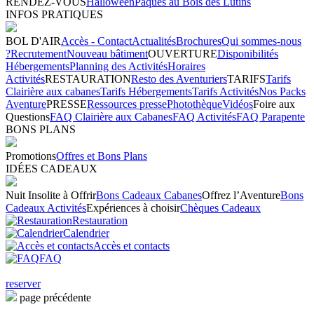
RENDEZ-VOUS
Halloween
Pâques au Bois des Lutins
INFOS PRATIQUES
BOL D'AIR
Accès - Contact
Actualités
Brochures
Qui sommes-nous
?
Recrutement
Nouveau bâtiment
OUVERTURE
Disponibilités
Hébergements
Planning des Activités
Horaires
Activités
RESTAURATION
Resto des Aventuriers
TARIFS
Tarifs
Clairière aux cabanes
Tarifs Hébergements
Tarifs Activités
Nos Packs
Aventure
PRESSE
Ressources presse
Photothèque
Vidéos
Foire aux
Questions
FAQ Clairière aux Cabanes
FAQ Activités
FAQ Parapente
BONS PLANS
Promotions
Offres et Bons Plans
IDÉES CADEAUX
Nuit Insolite à Offrir
Bons Cadeaux Cabanes
Offrez l’Aventure
Bons
Cadeaux Activités
Expériences à choisir
Chèques Cadeaux
Restauration
Calendrier
Accès et contacts
FAQ
reserver
page précédente