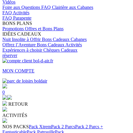
Vidéos
Foire aux Questions
FAQ Clairière aux Cabanes
FAQ Activités
FAQ Parapente
BONS PLANS
Promotions
Offres et Bons Plans
IDÉES CADEAUX
Nuit Insolite à Offrir
Bons Cadeaux Cabanes
Offrez l’Aventure
Bons Cadeaux Activités
Expériences à choisir
Chèques Cadeaux
réserver
MON COMPTE
0
RETOUR
ACTIVITÉS
NOS PACKS
Pack Xtrem
Pack 2 Parcs
Pack 2 Parcs +
Fantasticable
Pack Patrouille
Pack