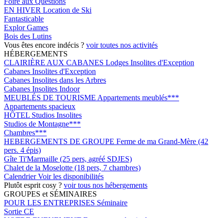
Foire aux Questions
EN HIVER
Location de Ski
Fantasticable
Explor Games
Bois des Lutins
Vous êtes encore indécis ?
voir toutes nos activités
HÉBERGEMENTS
CLAIRIÈRE AUX CABANES
Lodges Insolites d'Exception
Cabanes Insolites d'Exception
Cabanes Insolites dans les Arbres
Cabanes Insolites Indoor
MEUBLÉS DE TOURISME
Appartements meublés***
Appartements spacieux
HÔTEL
Studios Insolites
Studios de Montagne***
Chambres***
HEBERGEMENTS DE GROUPE
Ferme de ma Grand-Mère (42
pers. 4 épis)
Gîte Ti'Marmaille (25 pers, agréé SDJES)
Chalet de la Moselotte (18 pers, 7 chambres)
Calendrier
Voir les disponibilités
Plutôt esprit cosy ?
voir tous nos hébergements
GROUPES et SÉMINAIRES
POUR LES ENTREPRISES
Séminaire
Sortie CE