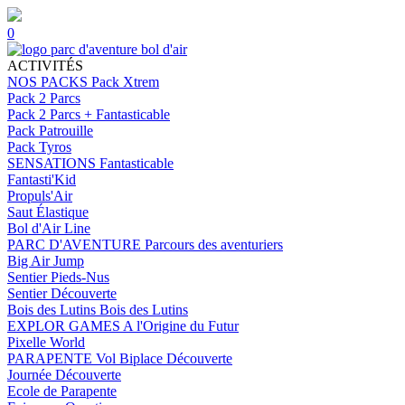
0
ACTIVITÉS
NOS PACKS
Pack Xtrem
Pack 2 Parcs
Pack 2 Parcs + Fantasticable
Pack Patrouille
Pack Tyros
SENSATIONS
Fantasticable
Fantasti'Kid
Propuls'Air
Saut Élastique
Bol d'Air Line
PARC D'AVENTURE
Parcours des aventuriers
Big Air Jump
Sentier Pieds-Nus
Sentier Découverte
Bois des Lutins
Bois des Lutins
EXPLOR GAMES
A l'Origine du Futur
Pixelle World
PARAPENTE
Vol Biplace Découverte
Journée Découverte
Ecole de Parapente