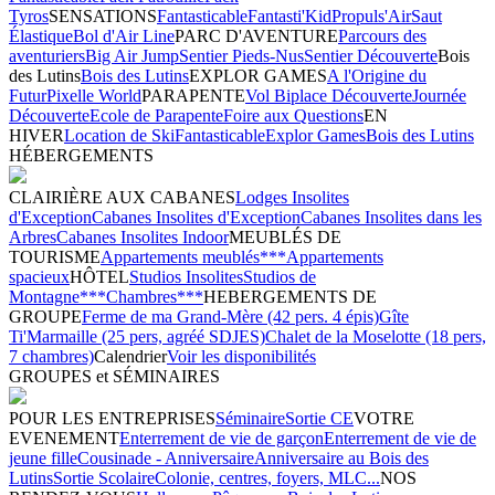
Tyros
SENSATIONS
Fantasticable
Fantasti'Kid
Propuls'Air
Saut
Élastique
Bol d'Air Line
PARC D'AVENTURE
Parcours des
aventuriers
Big Air Jump
Sentier Pieds-Nus
Sentier Découverte
Bois
des Lutins
Bois des Lutins
EXPLOR GAMES
A l'Origine du
Futur
Pixelle World
PARAPENTE
Vol Biplace Découverte
Journée
Découverte
Ecole de Parapente
Foire aux Questions
EN
HIVER
Location de Ski
Fantasticable
Explor Games
Bois des Lutins
HÉBERGEMENTS
CLAIRIÈRE AUX CABANES
Lodges Insolites
d'Exception
Cabanes Insolites d'Exception
Cabanes Insolites dans les
Arbres
Cabanes Insolites Indoor
MEUBLÉS DE
TOURISME
Appartements meublés***
Appartements
spacieux
HÔTEL
Studios Insolites
Studios de
Montagne***
Chambres***
HEBERGEMENTS DE
GROUPE
Ferme de ma Grand-Mère (42 pers. 4 épis)
Gîte
Ti'Marmaille (25 pers, agréé SDJES)
Chalet de la Moselotte (18 pers,
7 chambres)
Calendrier
Voir les disponibilités
GROUPES et SÉMINAIRES
POUR LES ENTREPRISES
Séminaire
Sortie CE
VOTRE
EVENEMENT
Enterrement de vie de garçon
Enterrement de vie de
jeune fille
Cousinade - Anniversaire
Anniversaire au Bois des
Lutins
Sortie Scolaire
Colonie, centres, foyers, MLC...
NOS