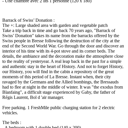
- Une chambre avec 2 lits 1 personne (120 x 180)
Barrack of Swiss’ Donation :
The +: Large shaded area with garden and vegetable patch
Take a trip back in time and go back 70 years ago, "Barrack of
Swiss’ Donation" takes its name from the barracks offered by the
Swiss people in Bresse following the destruction of the city at the
end of the Second World War. Go through the door and discover an
interior of his time with its 4-pot stove and its corner beds. The
details, the ambiance and the decoration make the atmosphere close
to the reality of yesteryear. A real leap back in the past for a simple
and authentic stay in the heart of History. And not to forget History,
our History, you will find in the cabin a repository of the great
moments of this period of La Bresse. Instant when, their city
ravaged by the Germans and the Allied bombings, the Bressauds
had to flee at night in the middle of winter. It was "the exodus from
Blanfaing", a difficult stage experienced by Gaby, the father of
Régis Laurent, Bol d 'air manager.
Free parking. 1 FreshMile public charging station for 2 electric
vehicles.
The beds :
- A bedroom with 1 double bed (140 x 200)