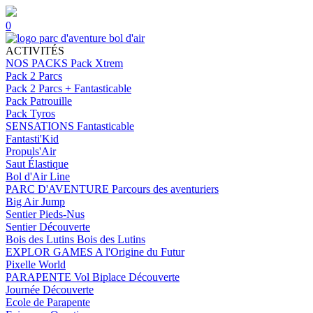
0
ACTIVITÉS
NOS PACKS
Pack Xtrem
Pack 2 Parcs
Pack 2 Parcs + Fantasticable
Pack Patrouille
Pack Tyros
SENSATIONS
Fantasticable
Fantasti'Kid
Propuls'Air
Saut Élastique
Bol d'Air Line
PARC D'AVENTURE
Parcours des aventuriers
Big Air Jump
Sentier Pieds-Nus
Sentier Découverte
Bois des Lutins
Bois des Lutins
EXPLOR GAMES
A l'Origine du Futur
Pixelle World
PARAPENTE
Vol Biplace Découverte
Journée Découverte
Ecole de Parapente