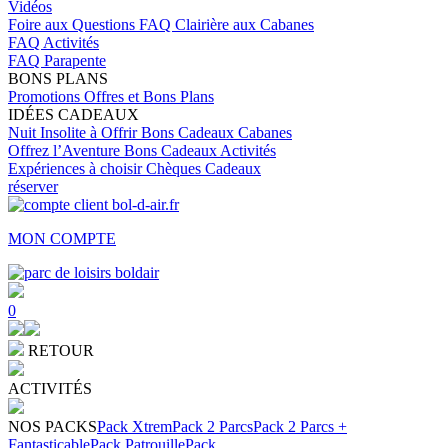
Vidéos
Foire aux Questions
FAQ Clairière aux Cabanes
FAQ Activités
FAQ Parapente
BONS PLANS
Promotions
Offres et Bons Plans
IDÉES CADEAUX
Nuit Insolite à Offrir
Bons Cadeaux Cabanes
Offrez l’Aventure
Bons Cadeaux Activités
Expériences à choisir
Chèques Cadeaux
réserver
MON COMPTE
0
RETOUR
ACTIVITÉS
NOS PACKS
Pack Xtrem
Pack 2 Parcs
Pack 2 Parcs +
Fantasticable
Pack Patrouille
Pack