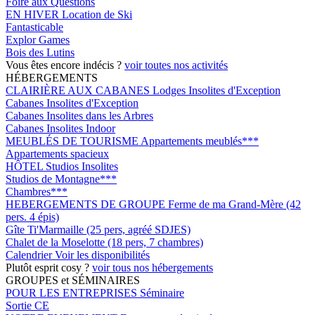
Foire aux Questions
EN HIVER
Location de Ski
Fantasticable
Explor Games
Bois des Lutins
Vous êtes encore indécis ?
voir toutes nos activités
HÉBERGEMENTS
CLAIRIÈRE AUX CABANES
Lodges Insolites d'Exception
Cabanes Insolites d'Exception
Cabanes Insolites dans les Arbres
Cabanes Insolites Indoor
MEUBLÉS DE TOURISME
Appartements meublés***
Appartements spacieux
HÔTEL
Studios Insolites
Studios de Montagne***
Chambres***
HEBERGEMENTS DE GROUPE
Ferme de ma Grand-Mère (42
pers. 4 épis)
Gîte Ti'Marmaille (25 pers, agréé SDJES)
Chalet de la Moselotte (18 pers, 7 chambres)
Calendrier
Voir les disponibilités
Plutôt esprit cosy ?
voir tous nos hébergements
GROUPES et SÉMINAIRES
POUR LES ENTREPRISES
Séminaire
Sortie CE