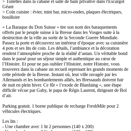
> Toilettes dans la cabane et salle de bain privative dans l'Escargot
Géant
>
Coin cuisine
: évier, mini bar, micro-ondes, plaques électriques,
bouilloire
« La Baraque du Don Suisse » tire son nom des baraquements
offerts par le peuple suisse à la Bresse dans les Vosges suite à la
destruction de la ville au sortir de la Seconde Guerre Mondiale.
Passez la porte et découvrez un intérieur d’époque avec sa cuisinière
4 pots et ses lits de coin. Les détails, l’ambiance et la décoration
rendent l’atmosphère proche de la réalité d’antan. Un véritable bond
dans le passé pour un séjour simple et authentique au cœur de
l’Histoire. Et pour ne pas oublier l’Histoire, notre Histoire, vous
trouverez dans la cabane un recueil reprenant les grands moments de
cette période de la Bresse. Instant où, leur ville ravagée par les
Allemands et les bombardements alliés, les Bressauds doivent fuir
de nuit en plein hiver. Ce fût « l’exode de Blanfaing », une étape
difficile vécue par Gaby, le papa de Régis Laurent, dirigeant de Bol
d’air.
Parking gratuit. 1 borne publique de recharge FreshMile pour 2
véhicules électriques.
Les lits :
- Une chambre avec 1 lit 2 personnes (140 x 200)