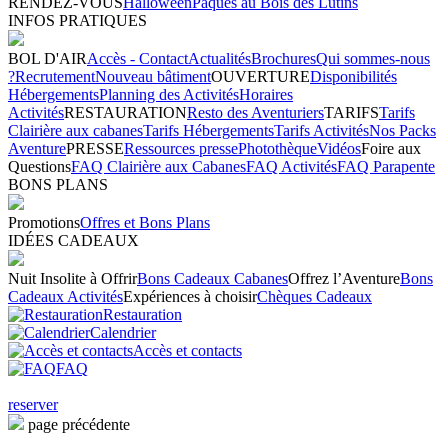
RENDEZ-VOUS
Halloween
Pâques au Bois des Lutins
INFOS PRATIQUES
BOL D'AIR
Accès - Contact
Actualités
Brochures
Qui sommes-nous
?
Recrutement
Nouveau bâtiment
OUVERTURE
Disponibilités
Hébergements
Planning des Activités
Horaires
Activités
RESTAURATION
Resto des Aventuriers
TARIFS
Tarifs
Clairière aux cabanes
Tarifs Hébergements
Tarifs Activités
Nos Packs
Aventure
PRESSE
Ressources presse
Photothèque
Vidéos
Foire aux
Questions
FAQ Clairière aux Cabanes
FAQ Activités
FAQ Parapente
BONS PLANS
Promotions
Offres et Bons Plans
IDÉES CADEAUX
Nuit Insolite à Offrir
Bons Cadeaux Cabanes
Offrez l’Aventure
Bons
Cadeaux Activités
Expériences à choisir
Chèques Cadeaux
Restauration
Calendrier
Accès et contacts
FAQ
reserver
page précédente