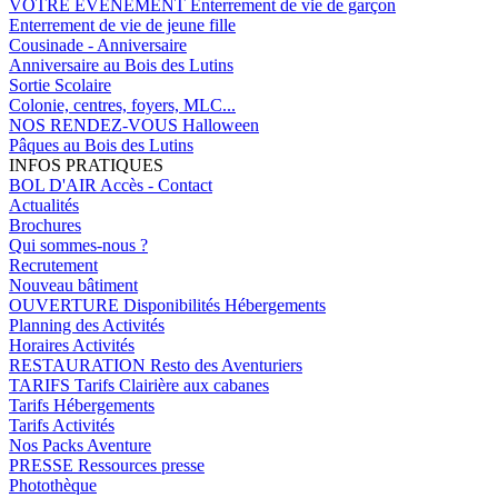
VOTRE EVENEMENT
Enterrement de vie de garçon
Enterrement de vie de jeune fille
Cousinade - Anniversaire
Anniversaire au Bois des Lutins
Sortie Scolaire
Colonie, centres, foyers, MLC...
NOS RENDEZ-VOUS
Halloween
Pâques au Bois des Lutins
INFOS PRATIQUES
BOL D'AIR
Accès - Contact
Actualités
Brochures
Qui sommes-nous ?
Recrutement
Nouveau bâtiment
OUVERTURE
Disponibilités Hébergements
Planning des Activités
Horaires Activités
RESTAURATION
Resto des Aventuriers
TARIFS
Tarifs Clairière aux cabanes
Tarifs Hébergements
Tarifs Activités
Nos Packs Aventure
PRESSE
Ressources presse
Photothèque