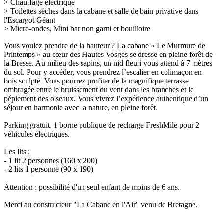
> Chauffage électrique
> Toilettes sèches dans la cabane et salle de bain privative dans
l'Escargot Géant
>
Micro-ondes
, Mini bar non garni et bouilloire
Vous voulez prendre de la hauteur ? La cabane « Le Murmure de
Printemps » au cœur des Hautes Vosges se dresse en pleine forêt de
la Bresse. Au milieu des sapins, un nid fleuri vous attend à 7 mètres
du sol. Pour y accéder, vous prendrez l’escalier en colimaçon en
bois sculpté. Vous pourrez profiter de la magnifique terrasse
ombragée entre le bruissement du vent dans les branches et le
pépiement des oiseaux. Vous vivrez l’expérience authentique d’un
séjour en harmonie avec la nature, en pleine forêt.
Parking gratuit. 1 borne publique de recharge FreshMile pour 2
véhicules électriques.
Les lits :
- 1 lit 2 personnes (160 x 200)
- 2 lits 1 personne (90 x 190)
Attention : possibilité d'un seul enfant de moins de 6 ans.
Merci au constructeur "La Cabane en l'Air" venu de Bretagne.