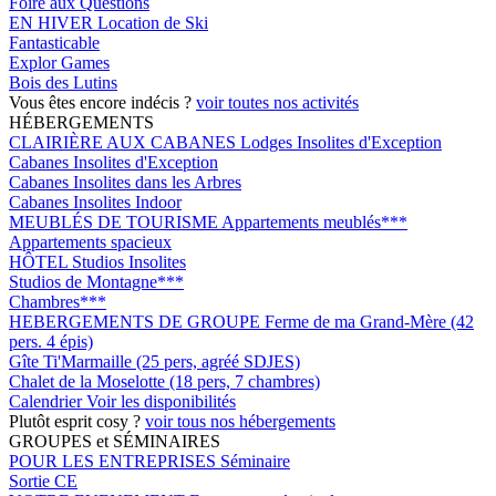
Foire aux Questions
EN HIVER
Location de Ski
Fantasticable
Explor Games
Bois des Lutins
Vous êtes encore indécis ?
voir toutes nos activités
HÉBERGEMENTS
CLAIRIÈRE AUX CABANES
Lodges Insolites d'Exception
Cabanes Insolites d'Exception
Cabanes Insolites dans les Arbres
Cabanes Insolites Indoor
MEUBLÉS DE TOURISME
Appartements meublés***
Appartements spacieux
HÔTEL
Studios Insolites
Studios de Montagne***
Chambres***
HEBERGEMENTS DE GROUPE
Ferme de ma Grand-Mère (42
pers. 4 épis)
Gîte Ti'Marmaille (25 pers, agréé SDJES)
Chalet de la Moselotte (18 pers, 7 chambres)
Calendrier
Voir les disponibilités
Plutôt esprit cosy ?
voir tous nos hébergements
GROUPES et SÉMINAIRES
POUR LES ENTREPRISES
Séminaire
Sortie CE