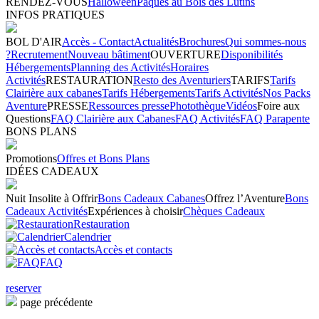
RENDEZ-VOUS
Halloween
Pâques au Bois des Lutins
INFOS PRATIQUES
BOL D'AIR
Accès - Contact
Actualités
Brochures
Qui sommes-nous
?
Recrutement
Nouveau bâtiment
OUVERTURE
Disponibilités
Hébergements
Planning des Activités
Horaires
Activités
RESTAURATION
Resto des Aventuriers
TARIFS
Tarifs
Clairière aux cabanes
Tarifs Hébergements
Tarifs Activités
Nos Packs
Aventure
PRESSE
Ressources presse
Photothèque
Vidéos
Foire aux
Questions
FAQ Clairière aux Cabanes
FAQ Activités
FAQ Parapente
BONS PLANS
Promotions
Offres et Bons Plans
IDÉES CADEAUX
Nuit Insolite à Offrir
Bons Cadeaux Cabanes
Offrez l’Aventure
Bons
Cadeaux Activités
Expériences à choisir
Chèques Cadeaux
Restauration
Calendrier
Accès et contacts
FAQ
reserver
page précédente