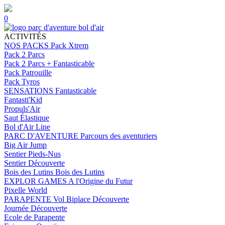
0
ACTIVITÉS
NOS PACKS
Pack Xtrem
Pack 2 Parcs
Pack 2 Parcs + Fantasticable
Pack Patrouille
Pack Tyros
SENSATIONS
Fantasticable
Fantasti'Kid
Propuls'Air
Saut Élastique
Bol d'Air Line
PARC D'AVENTURE
Parcours des aventuriers
Big Air Jump
Sentier Pieds-Nus
Sentier Découverte
Bois des Lutins
Bois des Lutins
EXPLOR GAMES
A l'Origine du Futur
Pixelle World
PARAPENTE
Vol Biplace Découverte
Journée Découverte
Ecole de Parapente