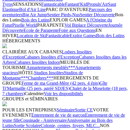
Tyros
SENSATIONS
Fantasticable
Fantasti'Kid
Propuls'Air
Saut
Élastique
Bol d'Air Line
PARC D'AVENTURE
Parcours des
aventuriers
Big Air Jump
Sentier Pieds-Nus
Sentier Découverte
Bois
des Lutins
Bois des Lutins
EXPLOR GAMES
A l'Origine du
Futur
Pixelle World
PARAPENTE
Vol Biplace Découverte
Journée
Découverte
Ecole de Parapente
Foire aux Questions
EN
HIVER
Location de Ski
Fantasticable
Explor Games
Bois des Lutins
HÉBERGEMENTS
CLAIRIÈRE AUX CABANES
Lodges Insolites
d'Exception
Cabanes Insolites d'Exception
Cabanes Insolites dans les
Arbres
Cabanes Insolites Indoor
MEUBLÉS DE
TOURISME
Appartements meublés***
Appartements
spacieux
HÔTEL
Studios Insolites
Studios de
Montagne***
Chambres***
HEBERGEMENTS DE
GROUPE
Ferme de ma Grand-Mère (42 pers. 4 épis)
Gîte
Ti'Marmaille (25 pers, agréé SDJES)
Chalet de la Moselotte (18 pers,
7 chambres)
Calendrier
Voir les disponibilités
GROUPES et SÉMINAIRES
POUR LES ENTREPRISES
Séminaire
Sortie CE
VOTRE
EVENEMENT
Enterrement de vie de garçon
Enterrement de vie de
jeune fille
Cousinade - Anniversaire
Anniversaire au Bois des
Lutins
Sortie Scolaire
Colonie, centres, foyers, MLC...
NOS