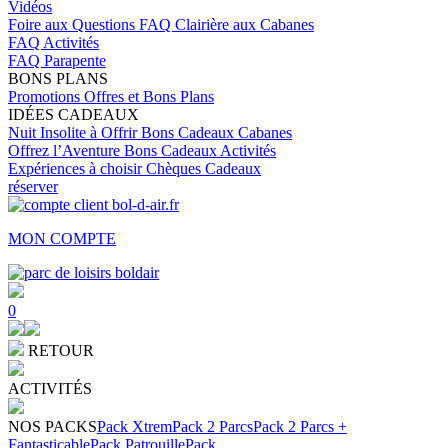
Vidéos
Foire aux Questions
FAQ Clairière aux Cabanes
FAQ Activités
FAQ Parapente
BONS PLANS
Promotions
Offres et Bons Plans
IDÉES CADEAUX
Nuit Insolite à Offrir
Bons Cadeaux Cabanes
Offrez l’Aventure
Bons Cadeaux Activités
Expériences à choisir
Chèques Cadeaux
réserver
MON COMPTE
0
RETOUR
ACTIVITÉS
NOS PACKS
Pack Xtrem
Pack 2 Parcs
Pack 2 Parcs +
Fantasticable
Pack Patrouille
Pack