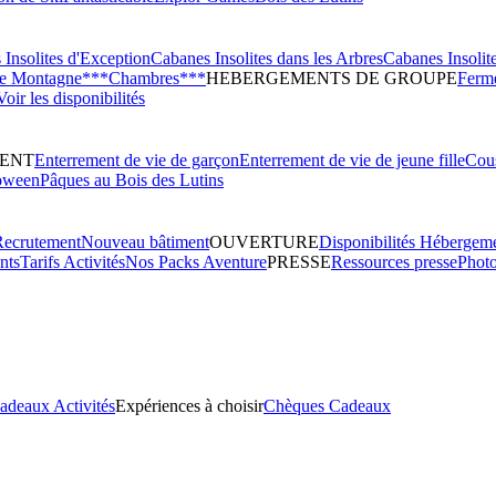
Insolites d'Exception
Cabanes Insolites dans les Arbres
Cabanes Insolit
de Montagne***
Chambres***
HEBERGEMENTS DE GROUPE
Ferme
Voir les disponibilités
ENT
Enterrement de vie de garçon
Enterrement de vie de jeune fille
Cous
oween
Pâques au Bois des Lutins
Recrutement
Nouveau bâtiment
OUVERTURE
Disponibilités Hébergem
nts
Tarifs Activités
Nos Packs Aventure
PRESSE
Ressources presse
Phot
adeaux Activités
Expériences à choisir
Chèques Cadeaux