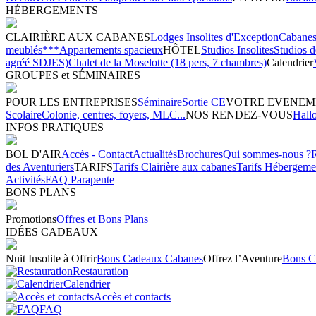
HÉBERGEMENTS
CLAIRIÈRE AUX CABANES
Lodges Insolites d'Exception
Cabanes 
meublés***
Appartements spacieux
HÔTEL
Studios Insolites
Studios 
agréé SDJES)
Chalet de la Moselotte (18 pers, 7 chambres)
Calendrier
GROUPES et SÉMINAIRES
POUR LES ENTREPRISES
Séminaire
Sortie CE
VOTRE EVENEM
Scolaire
Colonie, centres, foyers, MLC...
NOS RENDEZ-VOUS
Hall
INFOS PRATIQUES
BOL D'AIR
Accès - Contact
Actualités
Brochures
Qui sommes-nous ?
des Aventuriers
TARIFS
Tarifs Clairière aux cabanes
Tarifs Hébergeme
Activités
FAQ Parapente
BONS PLANS
Promotions
Offres et Bons Plans
IDÉES CADEAUX
Nuit Insolite à Offrir
Bons Cadeaux Cabanes
Offrez l’Aventure
Bons C
Restauration
Calendrier
Accès et contacts
FAQ