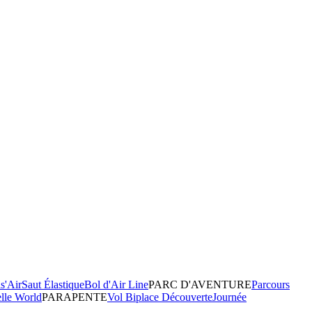
s'Air
Saut Élastique
Bol d'Air Line
PARC D'AVENTURE
Parcours
elle World
PARAPENTE
Vol Biplace Découverte
Journée