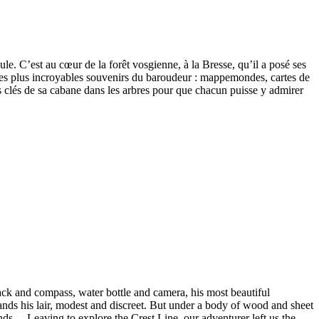
le. C’est au cœur de la forêt vosgienne, à la Bresse, qu’il a posé ses
nt les plus incroyables souvenirs du baroudeur : mappemondes, cartes de
es clés de sa cabane dans les arbres pour que chacun puisse y admirer
kpack and compass, water bottle and camera, his most beautiful
 hands his lair, modest and discreet. But under a body of wood and sheet
ands… Leaving to explore the Crest Line, our adventurer left us the