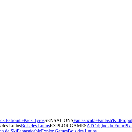
ck Patrouille
Pack Tyros
SENSATIONS
Fantasticable
Fantasti'Kid
Propul
 des Lutins
Bois des Lutins
EXPLOR GAMES
A l'Origine du Futur
Pix
on de Ski
Fantasticable
Explor Games
Bois des Lutins