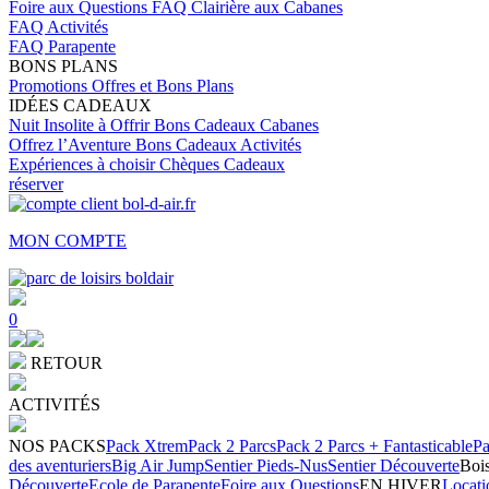
Foire aux Questions
FAQ Clairière aux Cabanes
FAQ Activités
FAQ Parapente
BONS PLANS
Promotions
Offres et Bons Plans
IDÉES CADEAUX
Nuit Insolite à Offrir
Bons Cadeaux Cabanes
Offrez l’Aventure
Bons Cadeaux Activités
Expériences à choisir
Chèques Cadeaux
réserver
MON COMPTE
0
RETOUR
ACTIVITÉS
NOS PACKS
Pack Xtrem
Pack 2 Parcs
Pack 2 Parcs + Fantasticable
Pa
des aventuriers
Big Air Jump
Sentier Pieds-Nus
Sentier Découverte
Bois
Découverte
Ecole de Parapente
Foire aux Questions
EN HIVER
Locati