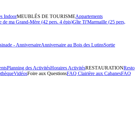
es Indoor
MEUBLÉS DE TOURISME
Appartements
 de ma Grand-Mère (42 pers. 4 épis)
Gîte Ti'Marmaille (25 pers,
inade - Anniversaire
Anniversaire au Bois des Lutins
Sortie
ents
Planning des Activités
Horaires Activités
RESTAURATION
Resto
othèque
Vidéos
Foire aux Questions
FAQ Clairière aux Cabanes
FAQ