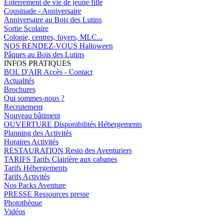
Enterrement de vie de jeune fille
Cousinade - Anniversaire
Anniversaire au Bois des Lutins
Sortie Scolaire
Colonie, centres, foyers, MLC...
NOS RENDEZ-VOUS
Halloween
Pâques au Bois des Lutins
INFOS PRATIQUES
BOL D'AIR
Accès - Contact
Actualités
Brochures
Qui sommes-nous ?
Recrutement
Nouveau bâtiment
OUVERTURE
Disponibilités Hébergements
Planning des Activités
Horaires Activités
RESTAURATION
Resto des Aventuriers
TARIFS
Tarifs Clairière aux cabanes
Tarifs Hébergements
Tarifs Activités
Nos Packs Aventure
PRESSE
Ressources presse
Photothèque
Vidéos