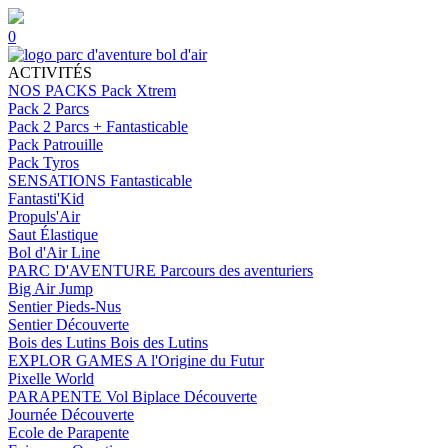
0
ACTIVITÉS
NOS PACKS
Pack Xtrem
Pack 2 Parcs
Pack 2 Parcs + Fantasticable
Pack Patrouille
Pack Tyros
SENSATIONS
Fantasticable
Fantasti'Kid
Propuls'Air
Saut Élastique
Bol d'Air Line
PARC D'AVENTURE
Parcours des aventuriers
Big Air Jump
Sentier Pieds-Nus
Sentier Découverte
Bois des Lutins
Bois des Lutins
EXPLOR GAMES
A l'Origine du Futur
Pixelle World
PARAPENTE
Vol Biplace Découverte
Journée Découverte
Ecole de Parapente