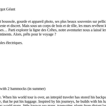
argot Géant
boussole, gourde et appareil photo, ses plus beaux souvenirs sur pellicu
odeste et discret. Mais sous un corps de bois et de tôle, les murs revête
s… Parti explorer la ligne des Crêtes, notre aventurier nous a laissé l
ntinents. Alors, prêts pour le voyage ?
les électriques.
ce with 2 hammocks (in summer)
ry. When his world tour is over, an intrepid traveler has stored his bac
e, that he put his luggage. Inspired by his journeys, he builds with his
r: world maps, little-known sea maps, typewriter, plants from distant l