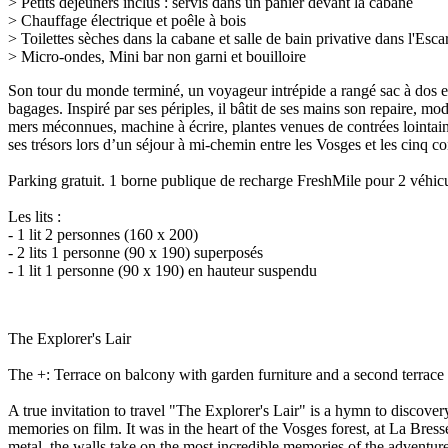
> Petits déjeuners inclus
: servis dans un panier devant la cabane
> Chauffage électrique et
poêle à bois
> Toilettes sèches dans la cabane et salle de bain privative dans l'Esc
>
Micro-ondes,
Mini bar non garni et bouilloire
Son tour du monde terminé, un voyageur intrépide a rangé sac à dos et 
bagages. Inspiré par ses périples, il bâtit de ses mains son repaire, m
mers méconnues, machine à écrire, plantes venues de contrées lointaine
ses trésors lors d’un séjour à mi-chemin entre les Vosges et les cinq co
Parking gratuit. 1 borne publique de recharge FreshMile pour 2 véhicu
Les lits :
- 1 lit 2 personnes (160 x 200)
- 2 lits 1 personne (90 x 190) superposés
- 1 lit 1 personne (90 x 190) en hauteur suspendu
The Explorer's Lair
The +: Terrace on balcony with garden furniture and a second terra
A true invitation to travel "The Explorer's Lair" is a hymn to discove
memories on film. It was in the heart of the Vosges forest, at La Bress
metal, the walls take on the most incredible memories of the adventure