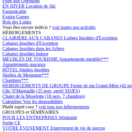
Foire aux Questions
EN HIVER
Location de Ski
Fantasticable
Explor Games
Bois des Lutins
Vous êtes encore indécis ?
voir toutes nos activités
HÉBERGEMENTS
CLAIRIÈRE AUX CABANES
Lodges Insolites d'Exception
Cabanes Insolites d'Exception
Cabanes Insolites dans les Arbres
Cabanes Insolites Indoor
MEUBLÉS DE TOURISME
Appartements meublés***
Appartements spacieux
HÔTEL
Studios Insolites
Studios de Montagne***
Chambres***
HEBERGEMENTS DE GROUPE
Ferme de ma Grand-Mère (42 pers
Gîte Ti'Marmaille (25 pers, agréé SDJES)
Chalet de la Moselotte (18 pers, 7 chambres)
Calendrier
Voir les disponibilités
Plutôt esprit cosy ?
voir tous nos hébergements
GROUPES et SÉMINAIRES
POUR LES ENTREPRISES
Séminaire
Sortie CE
VOTRE EVENEMENT
Enterrement de vie de garçon