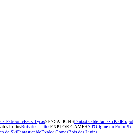
ck Patrouille
Pack Tyros
SENSATIONS
Fantasticable
Fantasti'Kid
Propul
 des Lutins
Bois des Lutins
EXPLOR GAMES
A l'Origine du Futur
Pix
on de Ski
Fantasticable
Explor Games
Bois des Lutins