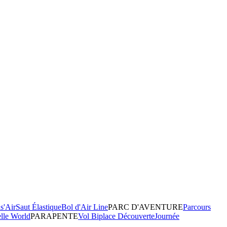
s'Air
Saut Élastique
Bol d'Air Line
PARC D'AVENTURE
Parcours
elle World
PARAPENTE
Vol Biplace Découverte
Journée