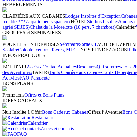
HÉBERGEMENTS
CLAIRIÈRE AUX CABANES
Lodges Insolites d'Exception
Cabanes 
meublés***
Appartements spacieux
HÔTEL
Studios Insolites
Studios 
agréé SDJES)
Chalet de la Moselotte (18 pers, 7 chambres)
Calendrier
GROUPES et SÉMINAIRES
POUR LES ENTREPRISES
Séminaire
Sortie CE
VOTRE EVENEM
Scolaire
Colonie, centres, foyers, MLC...
NOS RENDEZ-VOUS
Hall
INFOS PRATIQUES
BOL D'AIR
Accès - Contact
Actualités
Brochures
Qui sommes-nous ?
des Aventuriers
TARIFS
Tarifs Clairière aux cabanes
Tarifs Hébergeme
Activités
FAQ Parapente
BONS PLANS
Promotions
Offres et Bons Plans
IDÉES CADEAUX
Nuit Insolite à Offrir
Bons Cadeaux Cabanes
Offrez l’Aventure
Bons C
Restauration
Calendrier
Accès et contacts
FAQ