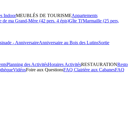
es Indoor
MEUBLÉS DE TOURISME
Appartements
 de ma Grand-Mère (42 pers. 4 épis)
Gîte Ti'Marmaille (25 pers,
inade - Anniversaire
Anniversaire au Bois des Lutins
Sortie
ents
Planning des Activités
Horaires Activités
RESTAURATION
Resto
othèque
Vidéos
Foire aux Questions
FAQ Clairière aux Cabanes
FAQ