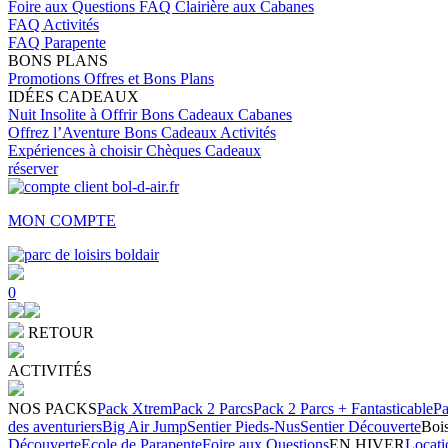
Foire aux Questions
FAQ Clairière aux Cabanes
FAQ Activités
FAQ Parapente
BONS PLANS
Promotions
Offres et Bons Plans
IDÉES CADEAUX
Nuit Insolite à Offrir
Bons Cadeaux Cabanes
Offrez l’Aventure
Bons Cadeaux Activités
Expériences à choisir
Chèques Cadeaux
réserver
MON COMPTE
0
RETOUR
ACTIVITÉS
NOS PACKS
Pack Xtrem
Pack 2 Parcs
Pack 2 Parcs + Fantasticable
Pa
des aventuriers
Big Air Jump
Sentier Pieds-Nus
Sentier Découverte
Bois
Découverte
Ecole de Parapente
Foire aux Questions
EN HIVER
Locati