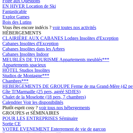
Foire aux Questions
EN HIVER
Location de Ski
Fantasticable
Explor Games
Bois des Lutins
Vous êtes encore indécis ?
voir toutes nos activités
HÉBERGEMENTS
CLAIRIÈRE AUX CABANES
Lodges Insolites d'Exception
Cabanes Insolites d'Exception
Cabanes Insolites dans les Arbres
Cabanes Insolites Indoor
MEUBLÉS DE TOURISME
Appartements meublés***
Appartements spacieux
HÔTEL
Studios Insolites
Studios de Montagne***
Chambres***
HEBERGEMENTS DE GROUPE
Ferme de ma Grand-Mère (42 pers
Gîte Ti'Marmaille (25 pers, agréé SDJES)
Chalet de la Moselotte (18 pers, 7 chambres)
Calendrier
Voir les disponibilités
Plutôt esprit cosy ?
voir tous nos hébergements
GROUPES et SÉMINAIRES
POUR LES ENTREPRISES
Séminaire
Sortie CE
VOTRE EVENEMENT
Enterrement de vie de garçon