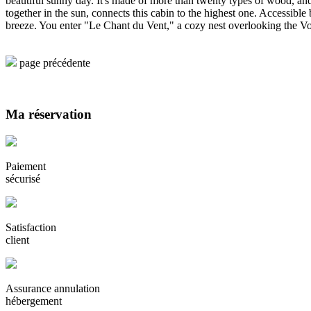
beautiful sunny day. It's made of more than twenty types of wood, and
together in the sun, connects this cabin to the highest one. Accessible
breeze. You enter "Le Chant du Vent," a cozy nest overlooking the Vos
page précédente
Ma réservation
Paiement
sécurisé
Satisfaction
client
Assurance annulation
hébergement