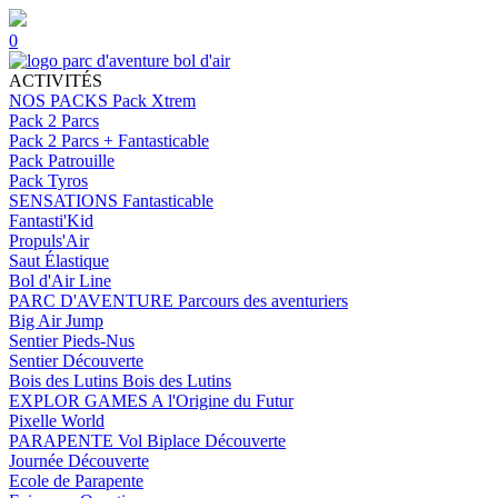
0
ACTIVITÉS
NOS PACKS
Pack Xtrem
Pack 2 Parcs
Pack 2 Parcs + Fantasticable
Pack Patrouille
Pack Tyros
SENSATIONS
Fantasticable
Fantasti'Kid
Propuls'Air
Saut Élastique
Bol d'Air Line
PARC D'AVENTURE
Parcours des aventuriers
Big Air Jump
Sentier Pieds-Nus
Sentier Découverte
Bois des Lutins
Bois des Lutins
EXPLOR GAMES
A l'Origine du Futur
Pixelle World
PARAPENTE
Vol Biplace Découverte
Journée Découverte
Ecole de Parapente