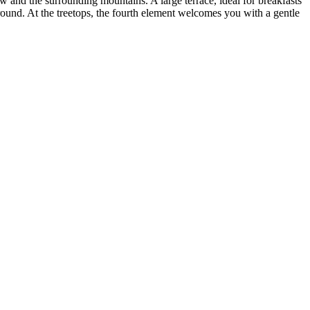
w and the surrounding mountains. A large terrace, ideal for breakfasts
 ground. At the treetops, the fourth element welcomes you with a gentle