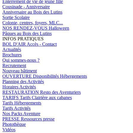
Enterrement de vie de jeune fille
Cousinade - Anniversaire
Anniversaire au Bois des Lutins
Sortie Scolaire
Colonie, centres, foyers, MLC...
NOS RENDEZ-VOUS
Halloween
Pâques au Bois des Lutins
INFOS PRATIQUES
BOL D'AIR
Accès - Contact
Actualités
Brochures
Qui sommes-nous ?
Recrutement
Nouveau bâtiment
OUVERTURE
Disponibilités Hébergements
Planning des Activités
Horaires Activités
RESTAURATION
Resto des Aventuriers
TARIFS
Tarifs Clairière aux cabanes
Tarifs Hébergements
Tarifs Activités
Nos Packs Aventure
PRESSE
Ressources presse
Photothèque
Vidéos