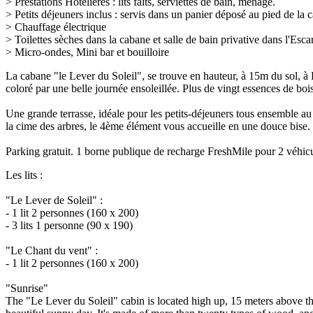
>
Prestations Hôtelières : lits faits, serviettes de bain, ménage.
>
Petits déjeuners inclus
: servis dans un panier déposé au pied de la
> Chauffage électrique
> Toilettes sèches dans la cabane et salle de bain privative dans l'Esc
>
Micro-ondes
, Mini bar et bouilloire
La cabane "le Lever du Soleil", se trouve en hauteur, à 15m du sol, à
coloré par une belle journée ensoleillée. Plus de vingt essences de boi
Une grande terrasse, idéale pour les petits-déjeuners tous ensemble au 
la cime des arbres, le 4ème élément vous accueille en une douce bise.
Parking gratuit. 1 borne publique de recharge FreshMile pour 2 véhicu
Les lits :
"Le Lever de Soleil" :
- 1 lit 2 personnes (160 x 200)
- 3 lits 1 personne (90 x 190)
"Le Chant du vent" :
- 1 lit 2 personnes (160 x 200)
"Sunrise"
The "Le Lever du Soleil" cabin is located high up, 15 meters above the