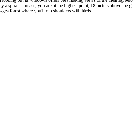
 looking out its windows offers breathtaking views of the clearing belo
 by a spiral staircase, you are at the highest point, 18 meters above the
ges forest where you'll rub shoulders with birds.