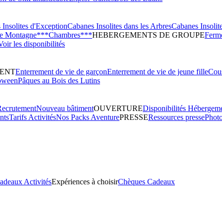
Insolites d'Exception
Cabanes Insolites dans les Arbres
Cabanes Insolit
de Montagne***
Chambres***
HEBERGEMENTS DE GROUPE
Ferme
Voir les disponibilités
ENT
Enterrement de vie de garçon
Enterrement de vie de jeune fille
Cous
oween
Pâques au Bois des Lutins
Recrutement
Nouveau bâtiment
OUVERTURE
Disponibilités Hébergem
nts
Tarifs Activités
Nos Packs Aventure
PRESSE
Ressources presse
Phot
adeaux Activités
Expériences à choisir
Chèques Cadeaux