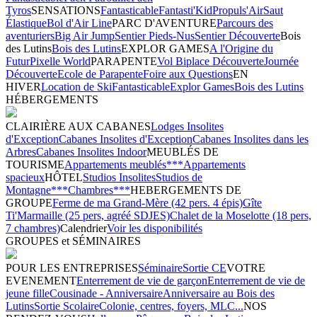
Tyros
SENSATIONS
Fantasticable
Fantasti'Kid
Propuls'Air
Saut
Élastique
Bol d'Air Line
PARC D'AVENTURE
Parcours des
aventuriers
Big Air Jump
Sentier Pieds-Nus
Sentier Découverte
Bois
des Lutins
Bois des Lutins
EXPLOR GAMES
A l'Origine du
Futur
Pixelle World
PARAPENTE
Vol Biplace Découverte
Journée
Découverte
Ecole de Parapente
Foire aux Questions
EN
HIVER
Location de Ski
Fantasticable
Explor Games
Bois des Lutins
HÉBERGEMENTS
CLAIRIÈRE AUX CABANES
Lodges Insolites
d'Exception
Cabanes Insolites d'Exception
Cabanes Insolites dans les
Arbres
Cabanes Insolites Indoor
MEUBLÉS DE
TOURISME
Appartements meublés***
Appartements
spacieux
HÔTEL
Studios Insolites
Studios de
Montagne***
Chambres***
HEBERGEMENTS DE
GROUPE
Ferme de ma Grand-Mère (42 pers. 4 épis)
Gîte
Ti'Marmaille (25 pers, agréé SDJES)
Chalet de la Moselotte (18 pers,
7 chambres)
Calendrier
Voir les disponibilités
GROUPES et SÉMINAIRES
POUR LES ENTREPRISES
Séminaire
Sortie CE
VOTRE
EVENEMENT
Enterrement de vie de garçon
Enterrement de vie de
jeune fille
Cousinade - Anniversaire
Anniversaire au Bois des
Lutins
Sortie Scolaire
Colonie, centres, foyers, MLC...
NOS