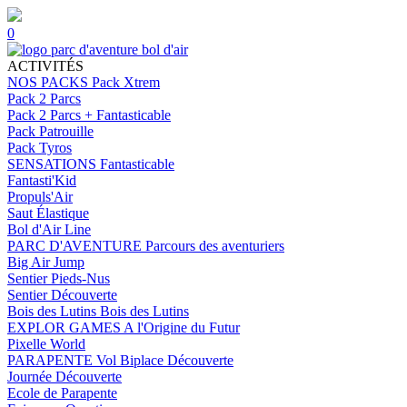
0
ACTIVITÉS
NOS PACKS
Pack Xtrem
Pack 2 Parcs
Pack 2 Parcs + Fantasticable
Pack Patrouille
Pack Tyros
SENSATIONS
Fantasticable
Fantasti'Kid
Propuls'Air
Saut Élastique
Bol d'Air Line
PARC D'AVENTURE
Parcours des aventuriers
Big Air Jump
Sentier Pieds-Nus
Sentier Découverte
Bois des Lutins
Bois des Lutins
EXPLOR GAMES
A l'Origine du Futur
Pixelle World
PARAPENTE
Vol Biplace Découverte
Journée Découverte
Ecole de Parapente