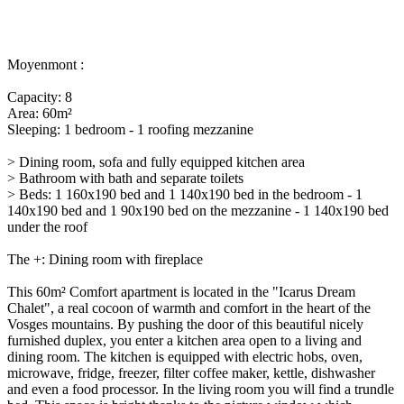
Moyenmont :
Capacity:
8
Area:
60m²
Sleeping:
1 bedroom - 1 roofing mezzanine
> Dining room, sofa and fully equipped kitchen area
> Bathroom with bath and separate toilets
> Beds: 1 160x190 bed and 1 140x190 bed in the bedroom - 1
140x190 bed and 1 90x190 bed on the mezzanine - 1 140x190 bed
under the roof
The +: Dining room with fireplace
This 60m² Comfort apartment is located in the "Icarus Dream
Chalet", a real cocoon of warmth and comfort in the heart of the
Vosges mountains. By pushing the door of this beautiful nicely
furnished duplex, you enter a kitchen area open to a living and
dining room. The kitchen is equipped with electric hobs, oven,
microwave, fridge, freezer, filter coffee maker, kettle, dishwasher
and even a food processor. In the living room you will find a trundle