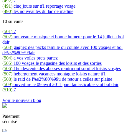
(492)
7
(491)
cinq jours sur tf1 reportage vosge
(490)
les nouveautes du lac de madine
10 suivants
(501)
7
(502)
nouveaute musique et bonne humeur pour le 14 juillet a bol
dair
(503)
gagnez des packs famille ou couple avec 100 vosges et bol
d%e2%80%99air
(504)
a vos voiles prets partez
(505)
100 vosges le magasine des loisirs et des sorties
(506)
16e descente des abesses remirmont sport et loisirs vosges
(507)
hebergement vacances montagne loisirs nature tf1
(508)
le raid de l%e2%80%99u de retour a celles sur plaine
(509)
ouverture le 09 avril 2011 parc fantasticable saut bol dair
(510)
7
Voir le nouveau blog
Paiement
sécurisé