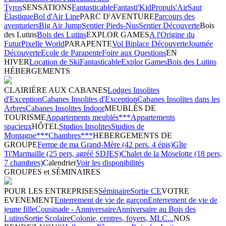
Tyros
SENSATIONS
Fantasticable
Fantasti'Kid
Propuls'Air
Saut
Élastique
Bol d'Air Line
PARC D'AVENTURE
Parcours des
aventuriers
Big Air Jump
Sentier Pieds-Nus
Sentier Découverte
Bois
des Lutins
Bois des Lutins
EXPLOR GAMES
A l'Origine du
Futur
Pixelle World
PARAPENTE
Vol Biplace Découverte
Journée
Découverte
Ecole de Parapente
Foire aux Questions
EN
HIVER
Location de Ski
Fantasticable
Explor Games
Bois des Lutins
HÉBERGEMENTS
CLAIRIÈRE AUX CABANES
Lodges Insolites
d'Exception
Cabanes Insolites d'Exception
Cabanes Insolites dans les
Arbres
Cabanes Insolites Indoor
MEUBLÉS DE
TOURISME
Appartements meublés***
Appartements
spacieux
HÔTEL
Studios Insolites
Studios de
Montagne***
Chambres***
HEBERGEMENTS DE
GROUPE
Ferme de ma Grand-Mère (42 pers. 4 épis)
Gîte
Ti'Marmaille (25 pers, agréé SDJES)
Chalet de la Moselotte (18 pers,
7 chambres)
Calendrier
Voir les disponibilités
GROUPES et SÉMINAIRES
POUR LES ENTREPRISES
Séminaire
Sortie CE
VOTRE
EVENEMENT
Enterrement de vie de garçon
Enterrement de vie de
jeune fille
Cousinade - Anniversaire
Anniversaire au Bois des
Lutins
Sortie Scolaire
Colonie, centres, foyers, MLC...
NOS