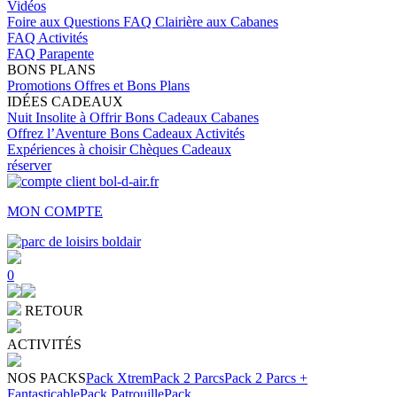
Vidéos
Foire aux Questions
FAQ Clairière aux Cabanes
FAQ Activités
FAQ Parapente
BONS PLANS
Promotions
Offres et Bons Plans
IDÉES CADEAUX
Nuit Insolite à Offrir
Bons Cadeaux Cabanes
Offrez l’Aventure
Bons Cadeaux Activités
Expériences à choisir
Chèques Cadeaux
réserver
MON COMPTE
0
RETOUR
ACTIVITÉS
NOS PACKS
Pack Xtrem
Pack 2 Parcs
Pack 2 Parcs +
Fantasticable
Pack Patrouille
Pack