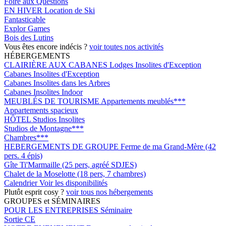
Foire aux Questions
EN HIVER
Location de Ski
Fantasticable
Explor Games
Bois des Lutins
Vous êtes encore indécis ?
voir toutes nos activités
HÉBERGEMENTS
CLAIRIÈRE AUX CABANES
Lodges Insolites d'Exception
Cabanes Insolites d'Exception
Cabanes Insolites dans les Arbres
Cabanes Insolites Indoor
MEUBLÉS DE TOURISME
Appartements meublés***
Appartements spacieux
HÔTEL
Studios Insolites
Studios de Montagne***
Chambres***
HEBERGEMENTS DE GROUPE
Ferme de ma Grand-Mère (42
pers. 4 épis)
Gîte Ti'Marmaille (25 pers, agréé SDJES)
Chalet de la Moselotte (18 pers, 7 chambres)
Calendrier
Voir les disponibilités
Plutôt esprit cosy ?
voir tous nos hébergements
GROUPES et SÉMINAIRES
POUR LES ENTREPRISES
Séminaire
Sortie CE