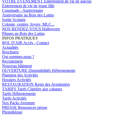
VOTRE EVENEMENT
Enterrement de vie de garçon
Enterrement de vie de jeune fille
Cousinade - Anniversaire
Anniversaire au Bois des Lutins
Sortie Scolaire
Colonie, centres, foyers, MLC...
NOS RENDEZ-VOUS
Halloween
Pâques au Bois des Lutins
INFOS PRATIQUES
BOL D'AIR
Accès - Contact
Actualités
Brochures
Qui sommes-nous ?
Recrutement
Nouveau bâtiment
OUVERTURE
Disponibilités Hébergements
Planning des Activités
Horaires Activités
RESTAURATION
Resto des Aventuriers
TARIFS
Tarifs Clairière aux cabanes
Tarifs Hébergements
Tarifs Activités
Nos Packs Aventure
PRESSE
Ressources presse
Photothèque