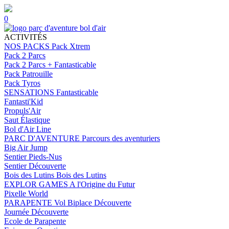
0
ACTIVITÉS
NOS PACKS
Pack Xtrem
Pack 2 Parcs
Pack 2 Parcs + Fantasticable
Pack Patrouille
Pack Tyros
SENSATIONS
Fantasticable
Fantasti'Kid
Propuls'Air
Saut Élastique
Bol d'Air Line
PARC D'AVENTURE
Parcours des aventuriers
Big Air Jump
Sentier Pieds-Nus
Sentier Découverte
Bois des Lutins
Bois des Lutins
EXPLOR GAMES
A l'Origine du Futur
Pixelle World
PARAPENTE
Vol Biplace Découverte
Journée Découverte
Ecole de Parapente