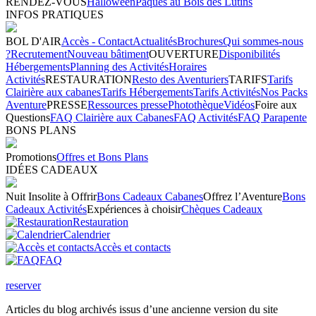
RENDEZ-VOUS
Halloween
Pâques au Bois des Lutins
INFOS PRATIQUES
BOL D'AIR
Accès - Contact
Actualités
Brochures
Qui sommes-nous
?
Recrutement
Nouveau bâtiment
OUVERTURE
Disponibilités
Hébergements
Planning des Activités
Horaires
Activités
RESTAURATION
Resto des Aventuriers
TARIFS
Tarifs
Clairière aux cabanes
Tarifs Hébergements
Tarifs Activités
Nos Packs
Aventure
PRESSE
Ressources presse
Photothèque
Vidéos
Foire aux
Questions
FAQ Clairière aux Cabanes
FAQ Activités
FAQ Parapente
BONS PLANS
Promotions
Offres et Bons Plans
IDÉES CADEAUX
Nuit Insolite à Offrir
Bons Cadeaux Cabanes
Offrez l’Aventure
Bons
Cadeaux Activités
Expériences à choisir
Chèques Cadeaux
Restauration
Calendrier
Accès et contacts
FAQ
reserver
Articles du blog archivés issus d’une ancienne version du site