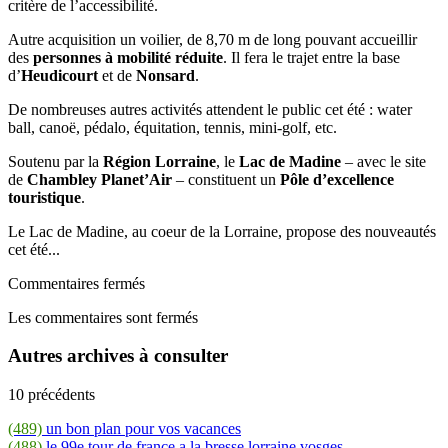
critère de l’accessibilité.
Autre acquisition un voilier, de 8,70 m de long pouvant accueillir
des
personnes à mobilité réduite
. Il fera le trajet entre la base
d’
Heudicourt
et de
Nonsard
.
De nombreuses autres activités attendent le public cet été : water
ball, canoë, pédalo, équitation, tennis, mini-golf, etc.
Soutenu par la
Région Lorraine
, le
Lac de Madine
– avec le site
de
Chambley Planet’Air
– constituent un
Pôle d’excellence
touristique
.
Le Lac de Madine, au coeur de la Lorraine, propose des nouveautés
cet été...
Commentaires fermés
Les commentaires sont fermés
Autres archives à consulter
10 précédents
(489)
un bon plan pour vos vacances
(488)
le 99e tour de france a la bresse lorraine vosges