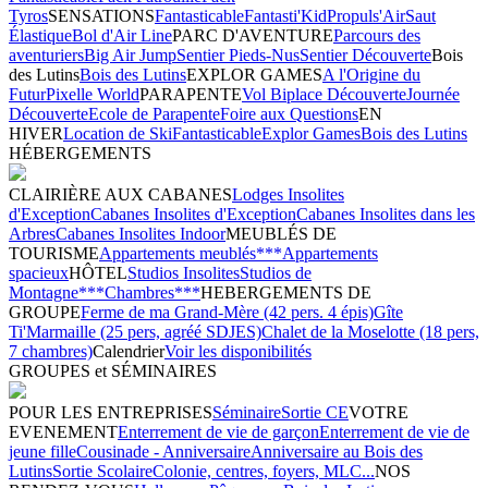
Tyros
SENSATIONS
Fantasticable
Fantasti'Kid
Propuls'Air
Saut
Élastique
Bol d'Air Line
PARC D'AVENTURE
Parcours des
aventuriers
Big Air Jump
Sentier Pieds-Nus
Sentier Découverte
Bois
des Lutins
Bois des Lutins
EXPLOR GAMES
A l'Origine du
Futur
Pixelle World
PARAPENTE
Vol Biplace Découverte
Journée
Découverte
Ecole de Parapente
Foire aux Questions
EN
HIVER
Location de Ski
Fantasticable
Explor Games
Bois des Lutins
HÉBERGEMENTS
CLAIRIÈRE AUX CABANES
Lodges Insolites
d'Exception
Cabanes Insolites d'Exception
Cabanes Insolites dans les
Arbres
Cabanes Insolites Indoor
MEUBLÉS DE
TOURISME
Appartements meublés***
Appartements
spacieux
HÔTEL
Studios Insolites
Studios de
Montagne***
Chambres***
HEBERGEMENTS DE
GROUPE
Ferme de ma Grand-Mère (42 pers. 4 épis)
Gîte
Ti'Marmaille (25 pers, agréé SDJES)
Chalet de la Moselotte (18 pers,
7 chambres)
Calendrier
Voir les disponibilités
GROUPES et SÉMINAIRES
POUR LES ENTREPRISES
Séminaire
Sortie CE
VOTRE
EVENEMENT
Enterrement de vie de garçon
Enterrement de vie de
jeune fille
Cousinade - Anniversaire
Anniversaire au Bois des
Lutins
Sortie Scolaire
Colonie, centres, foyers, MLC...
NOS