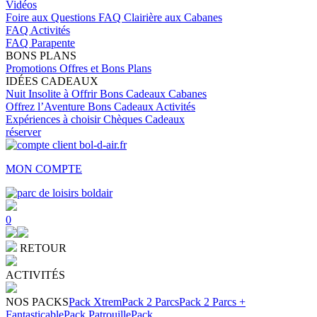
Vidéos
Foire aux Questions
FAQ Clairière aux Cabanes
FAQ Activités
FAQ Parapente
BONS PLANS
Promotions
Offres et Bons Plans
IDÉES CADEAUX
Nuit Insolite à Offrir
Bons Cadeaux Cabanes
Offrez l’Aventure
Bons Cadeaux Activités
Expériences à choisir
Chèques Cadeaux
réserver
MON COMPTE
0
RETOUR
ACTIVITÉS
NOS PACKS
Pack Xtrem
Pack 2 Parcs
Pack 2 Parcs +
Fantasticable
Pack Patrouille
Pack