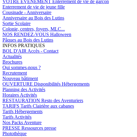
VOTRE EVENEMENT
Enterrement de vie de garçon
Enterrement de vie de jeune fille
Cousinade - Anniversaire
Anniversaire au Bois des Lutins
Sortie Scolaire
Colonie, centres, foyers, MLC...
NOS RENDEZ-VOUS
Halloween
Pâques au Bois des Lutins
INFOS PRATIQUES
BOL D'AIR
Accès - Contact
Actualités
Brochures
Qui sommes-nous ?
Recrutement
Nouveau bâtiment
OUVERTURE
Disponibilités Hébergements
Planning des Activités
Horaires Activités
RESTAURATION
Resto des Aventuriers
TARIFS
Tarifs Clairière aux cabanes
Tarifs Hébergements
Tarifs Activités
Nos Packs Aventure
PRESSE
Ressources presse
Photothèque