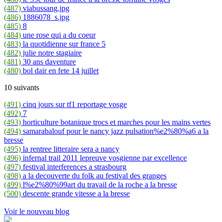
(487)
viabussang.jpg
(486)
1886078_s.jpg
(485)
8
(484)
une rose qui a du coeur
(483)
la quotidienne sur france 5
(482)
julie notre stagiaire
(481)
30 ans daventure
(480)
bol dair en fete 14 juillet
10 suivants
(491)
cinq jours sur tf1 reportage vosge
(492)
7
(493)
horticulture botanique trocs et marches pour les mains vertes
(494)
samarabalouf pour le nancy jazz pulsation%e2%80%a6 a la
bresse
(495)
la rentree litteraire sera a nancy
(496)
infernal trail 2011 lepreuve vosgienne par excellence
(497)
festival interferences a strasbourg
(498)
a la decouverte du folk au festival des granges
(499)
l%e2%80%99art du travail de la roche a la bresse
(500)
descente grande vitesse a la bresse
Voir le nouveau blog