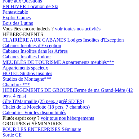
Foire aux Questions
EN HIVER
Location de Ski
Fantasticable
Explor Games
Bois des Lutins
Vous êtes encore indécis ?
voir toutes nos activités
HÉBERGEMENTS
CLAIRIÈRE AUX CABANES
Lodges Insolites d'Exception
Cabanes Insolites d'Exception
Cabanes Insolites dans les Arbres
Cabanes Insolites Indoor
MEUBLÉS DE TOURISME
Appartements meublés***
Appartements spacieux
HÔTEL
Studios Insolites
Studios de Montagne***
Chambres***
HEBERGEMENTS DE GROUPE
Ferme de ma Grand-Mère (42
pers. 4 épis)
Gîte Ti'Marmaille (25 pers, agréé SDJES)
Chalet de la Moselotte (18 pers, 7 chambres)
Calendrier
Voir les disponibilités
Plutôt esprit cosy ?
voir tous nos hébergements
GROUPES et SÉMINAIRES
POUR LES ENTREPRISES
Séminaire
Sortie CE