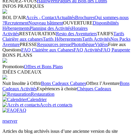
RENDEZ-VOUS
Halloween
Pâques au Bois des Lutins
INFOS PRATIQUES
BOL D'AIR
Accès - Contact
Actualités
Brochures
Qui sommes-nous
?
Recrutement
Nouveau bâtiment
OUVERTURE
Disponibilités
Hébergements
Planning des Activités
Horaires
Activités
RESTAURATION
Resto des Aventuriers
TARIFS
Tarifs
Clairière aux cabanes
Tarifs Hébergements
Tarifs Activités
Nos Packs
Aventure
PRESSE
Ressources presse
Photothèque
Vidéos
Foire aux
Questions
FAQ Clairière aux Cabanes
FAQ Activités
FAQ Parapente
BONS PLANS
Promotions
Offres et Bons Plans
IDÉES CADEAUX
Nuit Insolite à Offrir
Bons Cadeaux Cabanes
Offrez l’Aventure
Bons
Cadeaux Activités
Expériences à choisir
Chèques Cadeaux
Restauration
Calendrier
Accès et contacts
FAQ
reserver
Articles du blog archivés issus d’une ancienne version du site