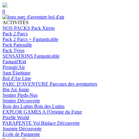
0
ACTIVITÉS
NOS PACKS
Pack Xtrem
Pack 2 Parcs
Pack 2 Parcs + Fantasticable
Pack Patrouille
Pack Tyros
SENSATIONS
Fantasticable
Fantasti'Kid
Propuls'Air
Saut Élastique
Bol d'Air Line
PARC D'AVENTURE
Parcours des aventuriers
Big Air Jump
Sentier Pieds-Nus
Sentier Découverte
Bois des Lutins
Bois des Lutins
EXPLOR GAMES
A l'Origine du Futur
Pixelle World
PARAPENTE
Vol Biplace Découverte
Journée Découverte
Ecole de Parapente