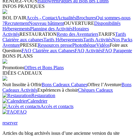
RENDEZ-VOUS
Halloween
Pâques au Bois des Lutins
INFOS PRATIQUES
BOL D'AIR
Accès - Contact
Actualités
Brochures
Qui sommes-nous
?
Recrutement
Nouveau bâtiment
OUVERTURE
Disponibilités
Hébergements
Planning des Activités
Horaires
Activités
RESTAURATION
Resto des Aventuriers
TARIFS
Tarifs
Clairière aux cabanes
Tarifs Hébergements
Tarifs Activités
Nos Packs
Aventure
PRESSE
Ressources presse
Photothèque
Vidéos
Foire aux
Questions
FAQ Clairière aux Cabanes
FAQ Activités
FAQ Parapente
BONS PLANS
Promotions
Offres et Bons Plans
IDÉES CADEAUX
Nuit Insolite à Offrir
Bons Cadeaux Cabanes
Offrez l’Aventure
Bons
Cadeaux Activités
Expériences à choisir
Chèques Cadeaux
Restauration
Calendrier
Accès et contacts
FAQ
reserver
Articles du blog archivés issus d’une ancienne version du site