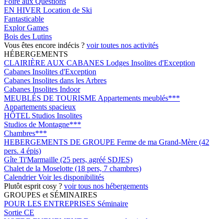
Foire aux Questions
EN HIVER
Location de Ski
Fantasticable
Explor Games
Bois des Lutins
Vous êtes encore indécis ?
voir toutes nos activités
HÉBERGEMENTS
CLAIRIÈRE AUX CABANES
Lodges Insolites d'Exception
Cabanes Insolites d'Exception
Cabanes Insolites dans les Arbres
Cabanes Insolites Indoor
MEUBLÉS DE TOURISME
Appartements meublés***
Appartements spacieux
HÔTEL
Studios Insolites
Studios de Montagne***
Chambres***
HEBERGEMENTS DE GROUPE
Ferme de ma Grand-Mère (42
pers. 4 épis)
Gîte Ti'Marmaille (25 pers, agréé SDJES)
Chalet de la Moselotte (18 pers, 7 chambres)
Calendrier
Voir les disponibilités
Plutôt esprit cosy ?
voir tous nos hébergements
GROUPES et SÉMINAIRES
POUR LES ENTREPRISES
Séminaire
Sortie CE