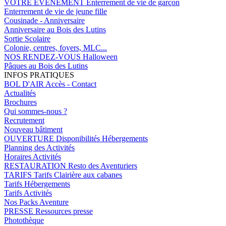
VOTRE EVENEMENT
Enterrement de vie de garçon
Enterrement de vie de jeune fille
Cousinade - Anniversaire
Anniversaire au Bois des Lutins
Sortie Scolaire
Colonie, centres, foyers, MLC...
NOS RENDEZ-VOUS
Halloween
Pâques au Bois des Lutins
INFOS PRATIQUES
BOL D'AIR
Accès - Contact
Actualités
Brochures
Qui sommes-nous ?
Recrutement
Nouveau bâtiment
OUVERTURE
Disponibilités Hébergements
Planning des Activités
Horaires Activités
RESTAURATION
Resto des Aventuriers
TARIFS
Tarifs Clairière aux cabanes
Tarifs Hébergements
Tarifs Activités
Nos Packs Aventure
PRESSE
Ressources presse
Photothèque