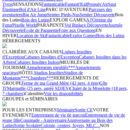
Tyros
SENSATIONS
Fantasticable
Fantasti'Kid
Propuls'Air
Saut
Élastique
Bol d'Air Line
PARC D'AVENTURE
Parcours des
aventuriers
Big Air Jump
Sentier Pieds-Nus
Sentier Découverte
Bois
des Lutins
Bois des Lutins
EXPLOR GAMES
A l'Origine du
Futur
Pixelle World
PARAPENTE
Vol Biplace Découverte
Journée
Découverte
Ecole de Parapente
Foire aux Questions
EN
HIVER
Location de Ski
Fantasticable
Explor Games
Bois des Lutins
HÉBERGEMENTS
CLAIRIÈRE AUX CABANES
Lodges Insolites
d'Exception
Cabanes Insolites d'Exception
Cabanes Insolites dans les
Arbres
Cabanes Insolites Indoor
MEUBLÉS DE
TOURISME
Appartements meublés***
Appartements
spacieux
HÔTEL
Studios Insolites
Studios de
Montagne***
Chambres***
HEBERGEMENTS DE
GROUPE
Ferme de ma Grand-Mère (42 pers. 4 épis)
Gîte
Ti'Marmaille (25 pers, agréé SDJES)
Chalet de la Moselotte (18 pers,
7 chambres)
Calendrier
Voir les disponibilités
GROUPES et SÉMINAIRES
POUR LES ENTREPRISES
Séminaire
Sortie CE
VOTRE
EVENEMENT
Enterrement de vie de garçon
Enterrement de vie de
jeune fille
Cousinade - Anniversaire
Anniversaire au Bois des
Lutins
Sortie Scolaire
Colonie, centres, foyers, MLC...
NOS