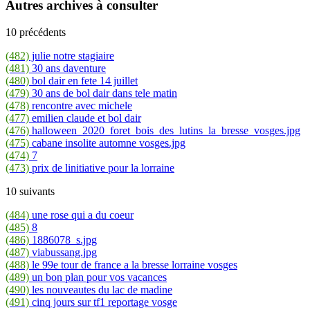
Autres archives à consulter
10 précédents
(482)
julie notre stagiaire
(481)
30 ans daventure
(480)
bol dair en fete 14 juillet
(479)
30 ans de bol dair dans tele matin
(478)
rencontre avec michele
(477)
emilien claude et bol dair
(476)
halloween_2020_foret_bois_des_lutins_la_bresse_vosges.jpg
(475)
cabane insolite automne vosges.jpg
(474)
7
(473)
prix de linitiative pour la lorraine
10 suivants
(484)
une rose qui a du coeur
(485)
8
(486)
1886078_s.jpg
(487)
viabussang.jpg
(488)
le 99e tour de france a la bresse lorraine vosges
(489)
un bon plan pour vos vacances
(490)
les nouveautes du lac de madine
(491)
cinq jours sur tf1 reportage vosge