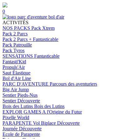
0
ACTIVITÉS
NOS PACKS
Pack Xtrem
Pack 2 Parcs
Pack 2 Parcs + Fantasticable
Pack Patrouille
Pack Tyros
SENSATIONS
Fantasticable
Fantasti'Kid
Propuls'Air
Saut Élastique
Bol d'Air Line
PARC D'AVENTURE
Parcours des aventuriers
Big Air Jump
Sentier Pieds-Nus
Sentier Découverte
Bois des Lutins
Bois des Lutins
EXPLOR GAMES
A l'Origine du Futur
Pixelle World
PARAPENTE
Vol Biplace Découverte
Journée Découverte
Ecole de Parapente