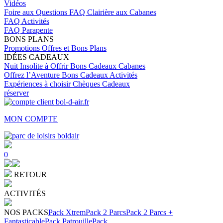
Vidéos
Foire aux Questions
FAQ Clairière aux Cabanes
FAQ Activités
FAQ Parapente
BONS PLANS
Promotions
Offres et Bons Plans
IDÉES CADEAUX
Nuit Insolite à Offrir
Bons Cadeaux Cabanes
Offrez l’Aventure
Bons Cadeaux Activités
Expériences à choisir
Chèques Cadeaux
réserver
MON COMPTE
0
RETOUR
ACTIVITÉS
NOS PACKS
Pack Xtrem
Pack 2 Parcs
Pack 2 Parcs +
Fantasticable
Pack Patrouille
Pack