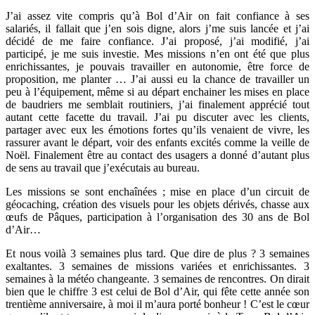
J’ai assez vite compris qu’à Bol d’Air on fait confiance à ses
salariés, il fallait que j’en sois digne, alors j’me suis lancée et j’ai
décidé de me faire confiance. J’ai proposé, j’ai modifié, j’ai
participé, je me suis investie. Mes missions n’en ont été que plus
enrichissantes, je pouvais travailler en autonomie, être force de
proposition, me planter … J’ai aussi eu la chance de travailler un
peu à l’équipement, même si au départ enchainer les mises en place
de baudriers me semblait routiniers, j’ai finalement apprécié tout
autant cette facette du travail. J’ai pu discuter avec les clients,
partager avec eux les émotions fortes qu’ils venaient de vivre, les
rassurer avant le départ, voir des enfants excités comme la veille de
Noël. Finalement être au contact des usagers a donné d’autant plus
de sens au travail que j’exécutais au bureau.
Les missions se sont enchaînées ; mise en place d’un circuit de
géocaching, création des visuels pour les objets dérivés, chasse aux
œufs de Pâques, participation à l’organisation des 30 ans de Bol
d’Air…
Et nous voilà 3 semaines plus tard. Que dire de plus ? 3 semaines
exaltantes. 3 semaines de missions variées et enrichissantes. 3
semaines à la météo changeante. 3 semaines de rencontres. On dirait
bien que le chiffre 3 est celui de Bol d’Air, qui fête cette année son
trentième anniversaire, à moi il m’aura porté bonheur ! C’est le cœur