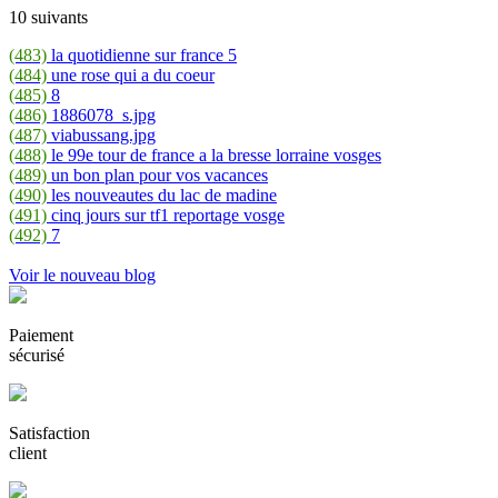
10 suivants
(483)
la quotidienne sur france 5
(484)
une rose qui a du coeur
(485)
8
(486)
1886078_s.jpg
(487)
viabussang.jpg
(488)
le 99e tour de france a la bresse lorraine vosges
(489)
un bon plan pour vos vacances
(490)
les nouveautes du lac de madine
(491)
cinq jours sur tf1 reportage vosge
(492)
7
Voir le nouveau blog
Paiement
sécurisé
Satisfaction
client