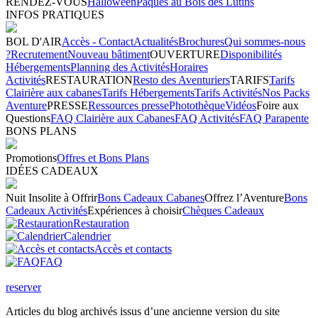
RENDEZ-VOUS
Halloween
Pâques au Bois des Lutins
INFOS PRATIQUES
BOL D'AIR
Accès - Contact
Actualités
Brochures
Qui sommes-nous
?
Recrutement
Nouveau bâtiment
OUVERTURE
Disponibilités
Hébergements
Planning des Activités
Horaires
Activités
RESTAURATION
Resto des Aventuriers
TARIFS
Tarifs
Clairière aux cabanes
Tarifs Hébergements
Tarifs Activités
Nos Packs
Aventure
PRESSE
Ressources presse
Photothèque
Vidéos
Foire aux
Questions
FAQ Clairière aux Cabanes
FAQ Activités
FAQ Parapente
BONS PLANS
Promotions
Offres et Bons Plans
IDÉES CADEAUX
Nuit Insolite à Offrir
Bons Cadeaux Cabanes
Offrez l’Aventure
Bons
Cadeaux Activités
Expériences à choisir
Chèques Cadeaux
Restauration
Calendrier
Accès et contacts
FAQ
reserver
Articles du blog archivés issus d’une ancienne version du site