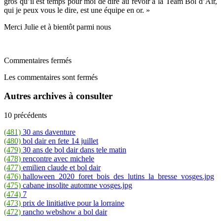
gros qu’il est temps pour moi de dire au revoir à la Team Bol d’Air,
qui je peux vous le dire, est une équipe en or. »
Merci Julie et à bientôt parmi nous
Commentaires fermés
Les commentaires sont fermés
Autres archives à consulter
10 précédents
(481)
30 ans daventure
(480)
bol dair en fete 14 juillet
(479)
30 ans de bol dair dans tele matin
(478)
rencontre avec michele
(477)
emilien claude et bol dair
(476)
halloween_2020_foret_bois_des_lutins_la_bresse_vosges.jpg
(475)
cabane insolite automne vosges.jpg
(474)
7
(473)
prix de linitiative pour la lorraine
(472)
rancho webshow a bol dair