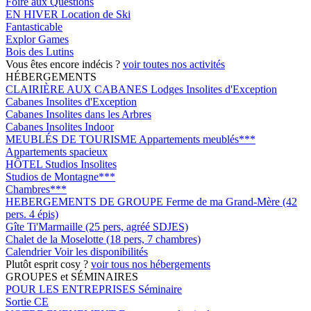
Foire aux Questions
EN HIVER
Location de Ski
Fantasticable
Explor Games
Bois des Lutins
Vous êtes encore indécis ?
voir toutes nos activités
HÉBERGEMENTS
CLAIRIÈRE AUX CABANES
Lodges Insolites d'Exception
Cabanes Insolites d'Exception
Cabanes Insolites dans les Arbres
Cabanes Insolites Indoor
MEUBLÉS DE TOURISME
Appartements meublés***
Appartements spacieux
HÔTEL
Studios Insolites
Studios de Montagne***
Chambres***
HEBERGEMENTS DE GROUPE
Ferme de ma Grand-Mère (42
pers. 4 épis)
Gîte Ti'Marmaille (25 pers, agréé SDJES)
Chalet de la Moselotte (18 pers, 7 chambres)
Calendrier
Voir les disponibilités
Plutôt esprit cosy ?
voir tous nos hébergements
GROUPES et SÉMINAIRES
POUR LES ENTREPRISES
Séminaire
Sortie CE