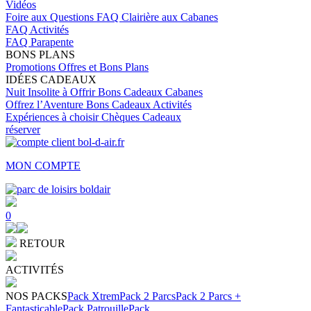
Vidéos
Foire aux Questions
FAQ Clairière aux Cabanes
FAQ Activités
FAQ Parapente
BONS PLANS
Promotions
Offres et Bons Plans
IDÉES CADEAUX
Nuit Insolite à Offrir
Bons Cadeaux Cabanes
Offrez l’Aventure
Bons Cadeaux Activités
Expériences à choisir
Chèques Cadeaux
réserver
MON COMPTE
0
RETOUR
ACTIVITÉS
NOS PACKS
Pack Xtrem
Pack 2 Parcs
Pack 2 Parcs +
Fantasticable
Pack Patrouille
Pack