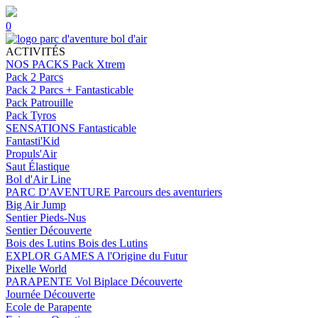
0
ACTIVITÉS
NOS PACKS
Pack Xtrem
Pack 2 Parcs
Pack 2 Parcs + Fantasticable
Pack Patrouille
Pack Tyros
SENSATIONS
Fantasticable
Fantasti'Kid
Propuls'Air
Saut Élastique
Bol d'Air Line
PARC D'AVENTURE
Parcours des aventuriers
Big Air Jump
Sentier Pieds-Nus
Sentier Découverte
Bois des Lutins
Bois des Lutins
EXPLOR GAMES
A l'Origine du Futur
Pixelle World
PARAPENTE
Vol Biplace Découverte
Journée Découverte
Ecole de Parapente