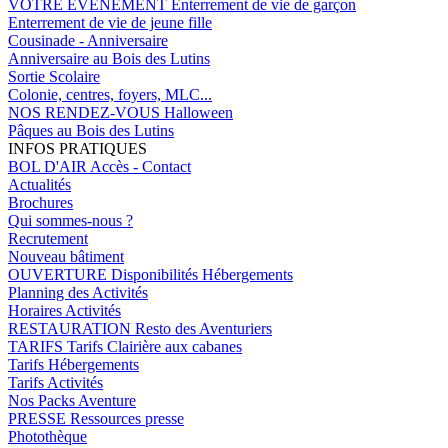
VOTRE EVENEMENT
Enterrement de vie de garçon
Enterrement de vie de jeune fille
Cousinade - Anniversaire
Anniversaire au Bois des Lutins
Sortie Scolaire
Colonie, centres, foyers, MLC...
NOS RENDEZ-VOUS
Halloween
Pâques au Bois des Lutins
INFOS PRATIQUES
BOL D'AIR
Accès - Contact
Actualités
Brochures
Qui sommes-nous ?
Recrutement
Nouveau bâtiment
OUVERTURE
Disponibilités Hébergements
Planning des Activités
Horaires Activités
RESTAURATION
Resto des Aventuriers
TARIFS
Tarifs Clairière aux cabanes
Tarifs Hébergements
Tarifs Activités
Nos Packs Aventure
PRESSE
Ressources presse
Photothèque