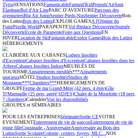
Tyros
SENSATIONS
Fantasticable
Fantasti'Kid
Propuls'Air
Saut
Élastique
Bol d'Air Line
PARC D'AVENTURE
Parcours des
aventuriers
Big Air Jump
Sentier Pieds-Nus
Sentier Découverte
Bois
des Lutins
Bois des Lutins
EXPLOR GAMES
A l'Origine du
Futur
Pixelle World
PARAPENTE
Vol Biplace Découverte
Journée
Découverte
Ecole de Parapente
Foire aux Questions
EN
HIVER
Location de Ski
Fantasticable
Explor Games
Bois des Lutins
HÉBERGEMENTS
CLAIRIÈRE AUX CABANES
Lodges Insolites
d'Exception
Cabanes Insolites d'Exception
Cabanes Insolites dans les
Arbres
Cabanes Insolites Indoor
MEUBLÉS DE
TOURISME
Appartements meublés***
Appartements
spacieux
HÔTEL
Studios Insolites
Studios de
Montagne***
Chambres***
HEBERGEMENTS DE
GROUPE
Ferme de ma Grand-Mère (42 pers. 4 épis)
Gîte
Ti'Marmaille (25 pers, agréé SDJES)
Chalet de la Moselotte (18 pers,
7 chambres)
Calendrier
Voir les disponibilités
GROUPES et SÉMINAIRES
POUR LES ENTREPRISES
Séminaire
Sortie CE
VOTRE
EVENEMENT
Enterrement de vie de garçon
Enterrement de vie de
jeune fille
Cousinade - Anniversaire
Anniversaire au Bois des
Lutins
Sortie Scolaire
Colonie, centres, foyers, MLC...
NOS