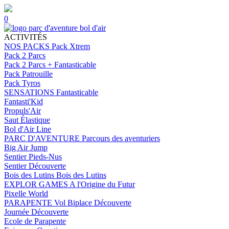
0
ACTIVITÉS
NOS PACKS
Pack Xtrem
Pack 2 Parcs
Pack 2 Parcs + Fantasticable
Pack Patrouille
Pack Tyros
SENSATIONS
Fantasticable
Fantasti'Kid
Propuls'Air
Saut Élastique
Bol d'Air Line
PARC D'AVENTURE
Parcours des aventuriers
Big Air Jump
Sentier Pieds-Nus
Sentier Découverte
Bois des Lutins
Bois des Lutins
EXPLOR GAMES
A l'Origine du Futur
Pixelle World
PARAPENTE
Vol Biplace Découverte
Journée Découverte
Ecole de Parapente