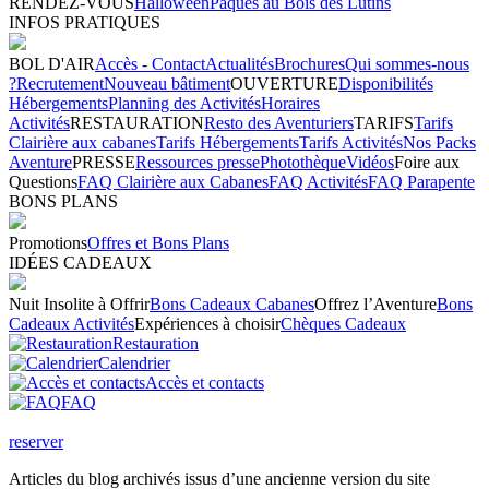
RENDEZ-VOUS
Halloween
Pâques au Bois des Lutins
INFOS PRATIQUES
BOL D'AIR
Accès - Contact
Actualités
Brochures
Qui sommes-nous
?
Recrutement
Nouveau bâtiment
OUVERTURE
Disponibilités
Hébergements
Planning des Activités
Horaires
Activités
RESTAURATION
Resto des Aventuriers
TARIFS
Tarifs
Clairière aux cabanes
Tarifs Hébergements
Tarifs Activités
Nos Packs
Aventure
PRESSE
Ressources presse
Photothèque
Vidéos
Foire aux
Questions
FAQ Clairière aux Cabanes
FAQ Activités
FAQ Parapente
BONS PLANS
Promotions
Offres et Bons Plans
IDÉES CADEAUX
Nuit Insolite à Offrir
Bons Cadeaux Cabanes
Offrez l’Aventure
Bons
Cadeaux Activités
Expériences à choisir
Chèques Cadeaux
Restauration
Calendrier
Accès et contacts
FAQ
reserver
Articles du blog archivés issus d’une ancienne version du site