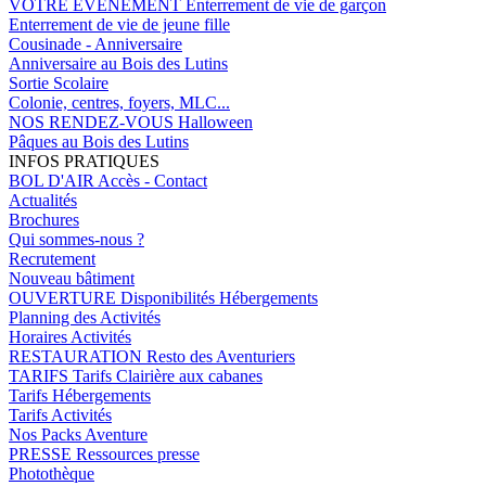
VOTRE EVENEMENT
Enterrement de vie de garçon
Enterrement de vie de jeune fille
Cousinade - Anniversaire
Anniversaire au Bois des Lutins
Sortie Scolaire
Colonie, centres, foyers, MLC...
NOS RENDEZ-VOUS
Halloween
Pâques au Bois des Lutins
INFOS PRATIQUES
BOL D'AIR
Accès - Contact
Actualités
Brochures
Qui sommes-nous ?
Recrutement
Nouveau bâtiment
OUVERTURE
Disponibilités Hébergements
Planning des Activités
Horaires Activités
RESTAURATION
Resto des Aventuriers
TARIFS
Tarifs Clairière aux cabanes
Tarifs Hébergements
Tarifs Activités
Nos Packs Aventure
PRESSE
Ressources presse
Photothèque