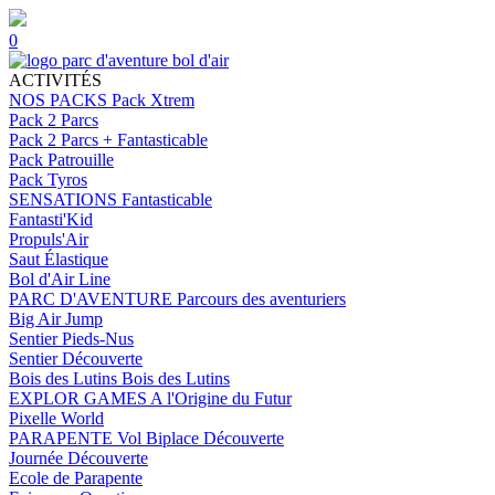
0
ACTIVITÉS
NOS PACKS
Pack Xtrem
Pack 2 Parcs
Pack 2 Parcs + Fantasticable
Pack Patrouille
Pack Tyros
SENSATIONS
Fantasticable
Fantasti'Kid
Propuls'Air
Saut Élastique
Bol d'Air Line
PARC D'AVENTURE
Parcours des aventuriers
Big Air Jump
Sentier Pieds-Nus
Sentier Découverte
Bois des Lutins
Bois des Lutins
EXPLOR GAMES
A l'Origine du Futur
Pixelle World
PARAPENTE
Vol Biplace Découverte
Journée Découverte
Ecole de Parapente