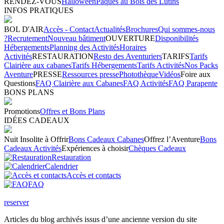
RENDEZ-VOUS
Halloween
Pâques au Bois des Lutins
INFOS PRATIQUES
BOL D'AIR
Accès - Contact
Actualités
Brochures
Qui sommes-nous
?
Recrutement
Nouveau bâtiment
OUVERTURE
Disponibilités
Hébergements
Planning des Activités
Horaires
Activités
RESTAURATION
Resto des Aventuriers
TARIFS
Tarifs
Clairière aux cabanes
Tarifs Hébergements
Tarifs Activités
Nos Packs
Aventure
PRESSE
Ressources presse
Photothèque
Vidéos
Foire aux
Questions
FAQ Clairière aux Cabanes
FAQ Activités
FAQ Parapente
BONS PLANS
Promotions
Offres et Bons Plans
IDÉES CADEAUX
Nuit Insolite à Offrir
Bons Cadeaux Cabanes
Offrez l’Aventure
Bons
Cadeaux Activités
Expériences à choisir
Chèques Cadeaux
Restauration
Calendrier
Accès et contacts
FAQ
reserver
Articles du blog archivés issus d’une ancienne version du site