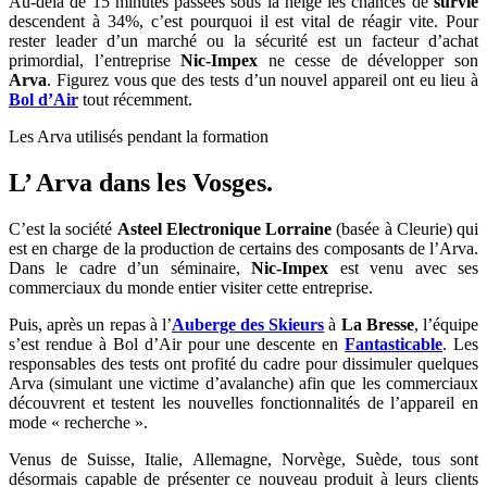
Au-delà de 15 minutes passées sous la neige les chances de
survie
descendent à 34%, c’est pourquoi il est vital de réagir vite. Pour
rester leader d’un marché ou la sécurité est un facteur d’achat
primordial, l’entreprise
Nic-Impex
ne cesse de développer son
Arva
. Figurez vous que des tests d’un nouvel appareil ont eu lieu à
Bol d’Air
tout récemment.
Les Arva utilisés pendant la formation
L’ Arva dans les Vosges.
C’est la société
Asteel Electronique Lorraine
(basée à Cleurie) qui
est en charge de la production de certains des composants de l’Arva.
Dans le cadre d’un séminaire,
Nic-Impex
est venu avec ses
commerciaux du monde entier visiter cette entreprise.
Puis, après un repas à l’
Auberge des Skieurs
à
La Bresse
, l’équipe
s’est rendue à Bol d’Air pour une descente en
Fantasticable
. Les
responsables des tests ont profité du cadre pour dissimuler quelques
Arva (simulant une victime d’avalanche) afin que les commerciaux
découvrent et testent les nouvelles fonctionnalités de l’appareil en
mode « recherche ».
Venus de Suisse, Italie, Allemagne, Norvège, Suède, tous sont
désormais capable de présenter ce nouveau produit à leurs clients