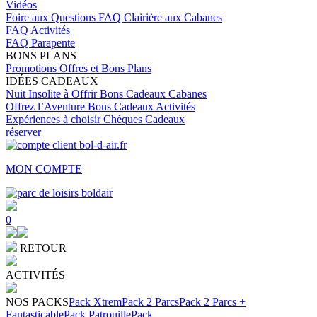
Vidéos
Foire aux Questions
FAQ Clairière aux Cabanes
FAQ Activités
FAQ Parapente
BONS PLANS
Promotions
Offres et Bons Plans
IDÉES CADEAUX
Nuit Insolite à Offrir
Bons Cadeaux Cabanes
Offrez l’Aventure
Bons Cadeaux Activités
Expériences à choisir
Chèques Cadeaux
réserver
MON COMPTE
0
RETOUR
ACTIVITÉS
NOS PACKS
Pack Xtrem
Pack 2 Parcs
Pack 2 Parcs +
Fantasticable
Pack Patrouille
Pack