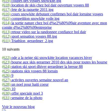
(619)
coupes des vosges snowkite.jpg
(618)
location de skis chez bol dair ouverture vosges 88
(617)
fete de la raquette 2011.jpg
(616)
cours snowkite debutant confirmes bol dair lorraine vosges
(615)
competition snowkite voile.jpg
(614)
la sortie nature chez bol d%e2%80%99air aventure avec mon
comite d%e2%80%99entreprise
(613)
retour video sur la randonnee confiance bol dair
(612)
sport sensation vosges 88.jpg
(611)
Triathlon_gerardmer_2.jpg
10 suivants
(622)
ode a la neige ski snowkitte location vacances hiver
(623)
bourse aux skis gerarmer 2010 des skis pour toutes les bourse
(624)
station ski sport dhiver gerardmer la bresse 88
(625)
stations skis vosges 88 lorrain
(626)
9
(627)
activites ouvertes semaine nouvel an
(628)
un noel pour haiti coeur
(629)
10
(630)
offre speciale noel 3
(631)
semaine de la photo
Voir le nouveau blog