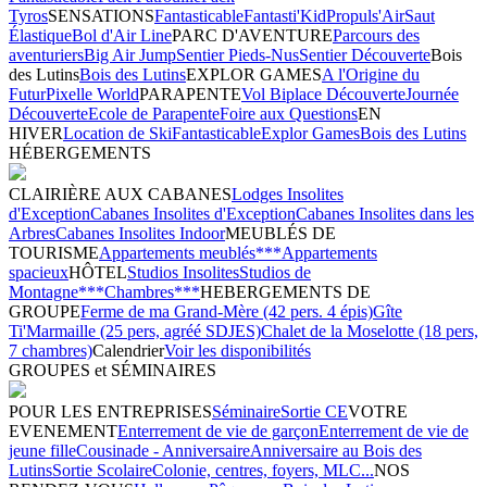
Tyros
SENSATIONS
Fantasticable
Fantasti'Kid
Propuls'Air
Saut
Élastique
Bol d'Air Line
PARC D'AVENTURE
Parcours des
aventuriers
Big Air Jump
Sentier Pieds-Nus
Sentier Découverte
Bois
des Lutins
Bois des Lutins
EXPLOR GAMES
A l'Origine du
Futur
Pixelle World
PARAPENTE
Vol Biplace Découverte
Journée
Découverte
Ecole de Parapente
Foire aux Questions
EN
HIVER
Location de Ski
Fantasticable
Explor Games
Bois des Lutins
HÉBERGEMENTS
CLAIRIÈRE AUX CABANES
Lodges Insolites
d'Exception
Cabanes Insolites d'Exception
Cabanes Insolites dans les
Arbres
Cabanes Insolites Indoor
MEUBLÉS DE
TOURISME
Appartements meublés***
Appartements
spacieux
HÔTEL
Studios Insolites
Studios de
Montagne***
Chambres***
HEBERGEMENTS DE
GROUPE
Ferme de ma Grand-Mère (42 pers. 4 épis)
Gîte
Ti'Marmaille (25 pers, agréé SDJES)
Chalet de la Moselotte (18 pers,
7 chambres)
Calendrier
Voir les disponibilités
GROUPES et SÉMINAIRES
POUR LES ENTREPRISES
Séminaire
Sortie CE
VOTRE
EVENEMENT
Enterrement de vie de garçon
Enterrement de vie de
jeune fille
Cousinade - Anniversaire
Anniversaire au Bois des
Lutins
Sortie Scolaire
Colonie, centres, foyers, MLC...
NOS