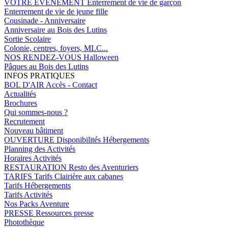
VOTRE EVENEMENT
Enterrement de vie de garçon
Enterrement de vie de jeune fille
Cousinade - Anniversaire
Anniversaire au Bois des Lutins
Sortie Scolaire
Colonie, centres, foyers, MLC...
NOS RENDEZ-VOUS
Halloween
Pâques au Bois des Lutins
INFOS PRATIQUES
BOL D'AIR
Accès - Contact
Actualités
Brochures
Qui sommes-nous ?
Recrutement
Nouveau bâtiment
OUVERTURE
Disponibilités Hébergements
Planning des Activités
Horaires Activités
RESTAURATION
Resto des Aventuriers
TARIFS
Tarifs Clairière aux cabanes
Tarifs Hébergements
Tarifs Activités
Nos Packs Aventure
PRESSE
Ressources presse
Photothèque