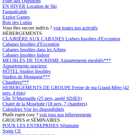
Foire aux Questions
EN HIVER
Location de Ski
Fantasticable
Explor Games
Bois des Lutins
Vous êtes encore indécis ?
voir toutes nos activités
HÉBERGEMENTS
CLAIRIÈRE AUX CABANES
Lodges Insolites d'Exception
Cabanes Insolites d'Exception
Cabanes Insolites dans les Arbres
Cabanes Insolites Indoor
MEUBLÉS DE TOURISME
Appartements meublés***
Appartements spacieux
HÔTEL
Studios Insolites
Studios de Montagne***
Chambres***
HEBERGEMENTS DE GROUPE
Ferme de ma Grand-Mère (42
pers. 4 épis)
Gîte Ti'Marmaille (25 pers, agréé SDJES)
Chalet de la Moselotte (18 pers, 7 chambres)
Calendrier
Voir les disponibilités
Plutôt esprit cosy ?
voir tous nos hébergements
GROUPES et SÉMINAIRES
POUR LES ENTREPRISES
Séminaire
Sortie CE