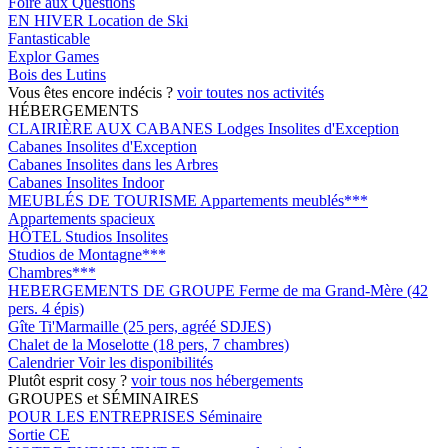
Foire aux Questions
EN HIVER
Location de Ski
Fantasticable
Explor Games
Bois des Lutins
Vous êtes encore indécis ?
voir toutes nos activités
HÉBERGEMENTS
CLAIRIÈRE AUX CABANES
Lodges Insolites d'Exception
Cabanes Insolites d'Exception
Cabanes Insolites dans les Arbres
Cabanes Insolites Indoor
MEUBLÉS DE TOURISME
Appartements meublés***
Appartements spacieux
HÔTEL
Studios Insolites
Studios de Montagne***
Chambres***
HEBERGEMENTS DE GROUPE
Ferme de ma Grand-Mère (42
pers. 4 épis)
Gîte Ti'Marmaille (25 pers, agréé SDJES)
Chalet de la Moselotte (18 pers, 7 chambres)
Calendrier
Voir les disponibilités
Plutôt esprit cosy ?
voir tous nos hébergements
GROUPES et SÉMINAIRES
POUR LES ENTREPRISES
Séminaire
Sortie CE