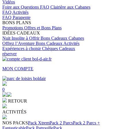
Vidéos
Foire aux Questions
FAQ Clairière aux Cabanes
FAQ Activités
FAQ Parapente
BONS PLANS
Promotions
Offres et Bons Plans
IDÉES CADEAUX
Nuit Insolite à Offrir
Bons Cadeaux Cabanes
Offrez l’Aventure
Bons Cadeaux Activités
Expériences à choisir
Chèques Cadeaux
réserver
MON COMPTE
0
RETOUR
ACTIVITÉS
NOS PACKS
Pack Xtrem
Pack 2 Parcs
Pack 2 Parcs +
Fantasticable
Pack Patrouille
Pack