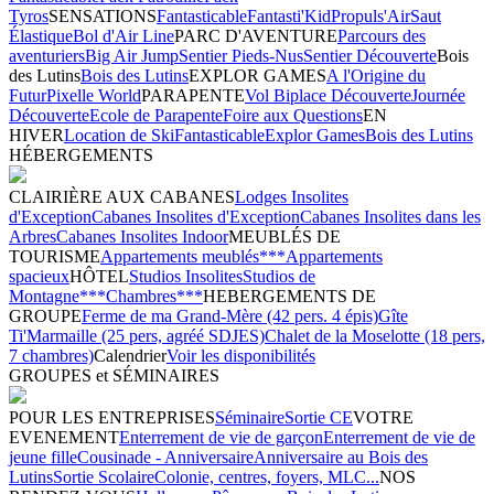
Tyros
SENSATIONS
Fantasticable
Fantasti'Kid
Propuls'Air
Saut
Élastique
Bol d'Air Line
PARC D'AVENTURE
Parcours des
aventuriers
Big Air Jump
Sentier Pieds-Nus
Sentier Découverte
Bois
des Lutins
Bois des Lutins
EXPLOR GAMES
A l'Origine du
Futur
Pixelle World
PARAPENTE
Vol Biplace Découverte
Journée
Découverte
Ecole de Parapente
Foire aux Questions
EN
HIVER
Location de Ski
Fantasticable
Explor Games
Bois des Lutins
HÉBERGEMENTS
CLAIRIÈRE AUX CABANES
Lodges Insolites
d'Exception
Cabanes Insolites d'Exception
Cabanes Insolites dans les
Arbres
Cabanes Insolites Indoor
MEUBLÉS DE
TOURISME
Appartements meublés***
Appartements
spacieux
HÔTEL
Studios Insolites
Studios de
Montagne***
Chambres***
HEBERGEMENTS DE
GROUPE
Ferme de ma Grand-Mère (42 pers. 4 épis)
Gîte
Ti'Marmaille (25 pers, agréé SDJES)
Chalet de la Moselotte (18 pers,
7 chambres)
Calendrier
Voir les disponibilités
GROUPES et SÉMINAIRES
POUR LES ENTREPRISES
Séminaire
Sortie CE
VOTRE
EVENEMENT
Enterrement de vie de garçon
Enterrement de vie de
jeune fille
Cousinade - Anniversaire
Anniversaire au Bois des
Lutins
Sortie Scolaire
Colonie, centres, foyers, MLC...
NOS