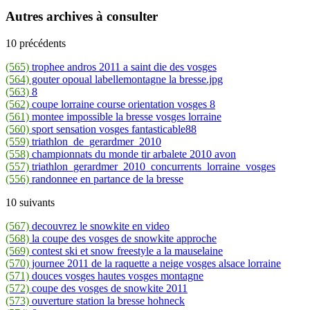
Autres archives à consulter
10 précédents
(565)
trophee andros 2011 a saint die des vosges
(564)
gouter opoual labellemontagne la bresse.jpg
(563)
8
(562)
coupe lorraine course orientation vosges 8
(561)
montee impossible la bresse vosges lorraine
(560)
sport sensation vosges fantasticable88
(559)
triathlon_de_gerardmer_2010
(558)
championnats du monde tir arbalete 2010 avon
(557)
triathlon_gerardmer_2010_concurrents_lorraine_vosges
(556)
randonnee en partance de la bresse
10 suivants
(567)
decouvrez le snowkite en video
(568)
la coupe des vosges de snowkite approche
(569)
contest ski et snow freestyle a la mauselaine
(570)
journee 2011 de la raquette a neige vosges alsace lorraine
(571)
douces vosges hautes vosges montagne
(572)
coupe des vosges de snowkite 2011
(573)
ouverture station la bresse hohneck