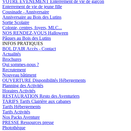
VOTRE EVENEMENT
Enterrement de vie de garçon
Enterrement de vie de jeune fille
Cousinade - Anniversaire
Anniversaire au Bois des Lutins
Sortie Scolaire
Colonie, centres, foyers, MLC...
NOS RENDEZ-VOUS
Halloween
Pâques au Bois des Lutins
INFOS PRATIQUES
BOL D'AIR
Accès - Contact
Actualités
Brochures
Qui sommes-nous ?
Recrutement
Nouveau bâtiment
OUVERTURE
Disponibilités Hébergements
Planning des Activités
Horaires Activités
RESTAURATION
Resto des Aventuriers
TARIFS
Tarifs Clairière aux cabanes
Tarifs Hébergements
Tarifs Activités
Nos Packs Aventure
PRESSE
Ressources presse
Photothèque