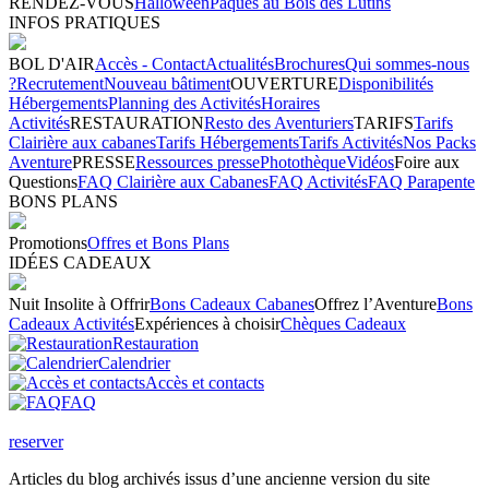
RENDEZ-VOUS
Halloween
Pâques au Bois des Lutins
INFOS PRATIQUES
BOL D'AIR
Accès - Contact
Actualités
Brochures
Qui sommes-nous
?
Recrutement
Nouveau bâtiment
OUVERTURE
Disponibilités
Hébergements
Planning des Activités
Horaires
Activités
RESTAURATION
Resto des Aventuriers
TARIFS
Tarifs
Clairière aux cabanes
Tarifs Hébergements
Tarifs Activités
Nos Packs
Aventure
PRESSE
Ressources presse
Photothèque
Vidéos
Foire aux
Questions
FAQ Clairière aux Cabanes
FAQ Activités
FAQ Parapente
BONS PLANS
Promotions
Offres et Bons Plans
IDÉES CADEAUX
Nuit Insolite à Offrir
Bons Cadeaux Cabanes
Offrez l’Aventure
Bons
Cadeaux Activités
Expériences à choisir
Chèques Cadeaux
Restauration
Calendrier
Accès et contacts
FAQ
reserver
Articles du blog archivés issus d’une ancienne version du site