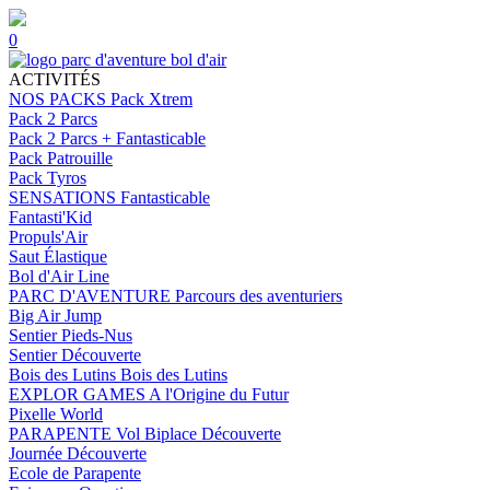
0
ACTIVITÉS
NOS PACKS
Pack Xtrem
Pack 2 Parcs
Pack 2 Parcs + Fantasticable
Pack Patrouille
Pack Tyros
SENSATIONS
Fantasticable
Fantasti'Kid
Propuls'Air
Saut Élastique
Bol d'Air Line
PARC D'AVENTURE
Parcours des aventuriers
Big Air Jump
Sentier Pieds-Nus
Sentier Découverte
Bois des Lutins
Bois des Lutins
EXPLOR GAMES
A l'Origine du Futur
Pixelle World
PARAPENTE
Vol Biplace Découverte
Journée Découverte
Ecole de Parapente