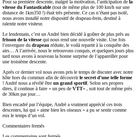
Pour sa première descente, malgré la motivation, l’anticipation de
la
vitesse du Fantasticable
(tout de même plus de 100 km/h sur une
distance de 1km350 !) était très présente. Ce cas n’étant pas isolé,
nous avons installé notre dispositif de drapeau-frein, destiné à
ralentir notre visiteur.
Le lendemain, c’est un André bien décidé à goûter de plus près au
frisson de la vitesse
qui nous rend une nouvelle visite. Une fois
l’envergure du
drapeau
réduite, le voilà repartit à la conquête des
airs… A l’arrivée, nous le retrouvons conquis, et quelques jours plus
tard nous avons à nouveau la bonne surprise de l’appareiller pour
une troisième descente.
Après ce dernier vol nous avons pris le temps de discuter avec notre
hôte hors du commun afin de découvrir
le secret d’une telle forme
! André nous a révélé être
un grand sportif
. Selon ses propres
dires, il continue à faire « un peu de
VTT
« , soit tout de même près
de 30km par jour…
Bien encadré par l’équipe, André a vraiment apprécié ces trois
descentes, lui qui « aime bien les oiseaux » a pu se sentir comme
eux le temps d’un vol.
Commentaires fermés
Les commentaires sont fermés