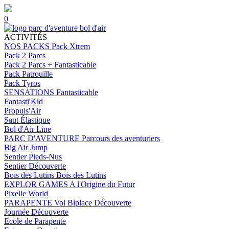
0
ACTIVITÉS
NOS PACKS
Pack Xtrem
Pack 2 Parcs
Pack 2 Parcs + Fantasticable
Pack Patrouille
Pack Tyros
SENSATIONS
Fantasticable
Fantasti'Kid
Propuls'Air
Saut Élastique
Bol d'Air Line
PARC D'AVENTURE
Parcours des aventuriers
Big Air Jump
Sentier Pieds-Nus
Sentier Découverte
Bois des Lutins
Bois des Lutins
EXPLOR GAMES
A l'Origine du Futur
Pixelle World
PARAPENTE
Vol Biplace Découverte
Journée Découverte
Ecole de Parapente