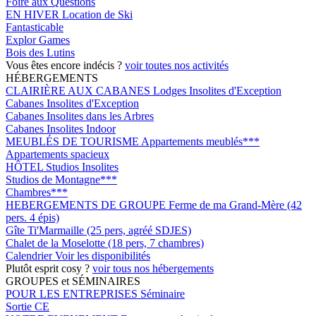
Foire aux Questions
EN HIVER
Location de Ski
Fantasticable
Explor Games
Bois des Lutins
Vous êtes encore indécis ?
voir toutes nos activités
HÉBERGEMENTS
CLAIRIÈRE AUX CABANES
Lodges Insolites d'Exception
Cabanes Insolites d'Exception
Cabanes Insolites dans les Arbres
Cabanes Insolites Indoor
MEUBLÉS DE TOURISME
Appartements meublés***
Appartements spacieux
HÔTEL
Studios Insolites
Studios de Montagne***
Chambres***
HEBERGEMENTS DE GROUPE
Ferme de ma Grand-Mère (42
pers. 4 épis)
Gîte Ti'Marmaille (25 pers, agréé SDJES)
Chalet de la Moselotte (18 pers, 7 chambres)
Calendrier
Voir les disponibilités
Plutôt esprit cosy ?
voir tous nos hébergements
GROUPES et SÉMINAIRES
POUR LES ENTREPRISES
Séminaire
Sortie CE