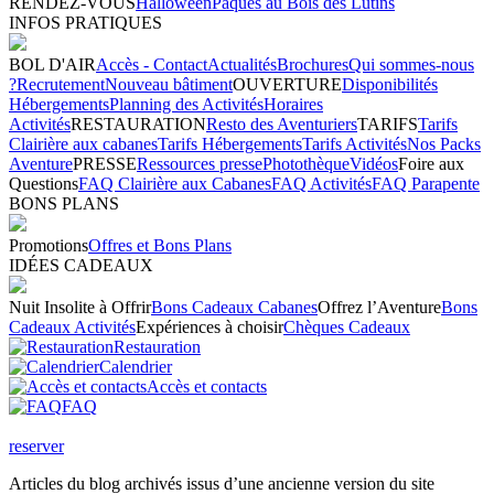
RENDEZ-VOUS
Halloween
Pâques au Bois des Lutins
INFOS PRATIQUES
BOL D'AIR
Accès - Contact
Actualités
Brochures
Qui sommes-nous
?
Recrutement
Nouveau bâtiment
OUVERTURE
Disponibilités
Hébergements
Planning des Activités
Horaires
Activités
RESTAURATION
Resto des Aventuriers
TARIFS
Tarifs
Clairière aux cabanes
Tarifs Hébergements
Tarifs Activités
Nos Packs
Aventure
PRESSE
Ressources presse
Photothèque
Vidéos
Foire aux
Questions
FAQ Clairière aux Cabanes
FAQ Activités
FAQ Parapente
BONS PLANS
Promotions
Offres et Bons Plans
IDÉES CADEAUX
Nuit Insolite à Offrir
Bons Cadeaux Cabanes
Offrez l’Aventure
Bons
Cadeaux Activités
Expériences à choisir
Chèques Cadeaux
Restauration
Calendrier
Accès et contacts
FAQ
reserver
Articles du blog archivés issus d’une ancienne version du site