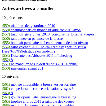
Autres archives à consulter
10 précédents
(559)
triathlon_de_gerardmer_2010
(558)
championnats du monde tir arbalete 2010 avon
(557)
triathlon_gerardmer_2010_concurrents_lorraine_vosges
(556)
randonnee en partance de la bresse
(555)
bol d air partenaire de l entrainement de haut niveau
(554)
saint valentin 2011 %e2%80%93 gagnez un saut a
l%e2%80%99elastique en tandem 2
(553)
Descente des Abbesses 2011 affiche.jpeg
(552)
8
(551)
ne manquez pas le defi du bois 2011 a epinal
(550)
imaginales epinal 201
10 suivants
(561)
montee impossible la bresse vosges lorraine
(562)
coupe lorraine course orientation vosges 8
(563)
8
(564)
gouter opoual labellemontagne la bresse.jpg
(565)
trophee andros 2011 a saint die des vosges
(566)
report de la coupe des vosges de snowkite