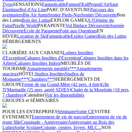
Tyros
SENSATIONS
Fantasticable
Fantasti'Kid
Propuls'Air
Saut
Élastique
Bol d'Air Line
PARC D'AVENTURE
Parcours des
aventuriers
Big Air Jump
Sentier Pieds-Nus
Sentier Découverte
Bois
des Lutins
Bois des Lutins
EXPLOR GAMES
A l'Origine du
Futur
Pixelle World
PARAPENTE
Vol Biplace Découverte
Journée
Découverte
Ecole de Parapente
Foire aux Questions
EN
HIVER
Location de Ski
Fantasticable
Explor Games
Bois des Lutins
HÉBERGEMENTS
CLAIRIÈRE AUX CABANES
Lodges Insolites
d'Exception
Cabanes Insolites d'Exception
Cabanes Insolites dans les
Arbres
Cabanes Insolites Indoor
MEUBLÉS DE
TOURISME
Appartements meublés***
Appartements
spacieux
HÔTEL
Studios Insolites
Studios de
Montagne***
Chambres***
HEBERGEMENTS DE
GROUPE
Ferme de ma Grand-Mère (42 pers. 4 épis)
Gîte
Ti'Marmaille (25 pers, agréé SDJES)
Chalet de la Moselotte (18 pers,
7 chambres)
Calendrier
Voir les disponibilités
GROUPES et SÉMINAIRES
POUR LES ENTREPRISES
Séminaire
Sortie CE
VOTRE
EVENEMENT
Enterrement de vie de garçon
Enterrement de vie de
jeune fille
Cousinade - Anniversaire
Anniversaire au Bois des
Lutins
Sortie Scolaire
Colonie, centres, foyers, MLC...
NOS