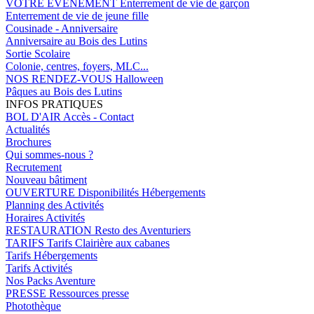
VOTRE EVENEMENT
Enterrement de vie de garçon
Enterrement de vie de jeune fille
Cousinade - Anniversaire
Anniversaire au Bois des Lutins
Sortie Scolaire
Colonie, centres, foyers, MLC...
NOS RENDEZ-VOUS
Halloween
Pâques au Bois des Lutins
INFOS PRATIQUES
BOL D'AIR
Accès - Contact
Actualités
Brochures
Qui sommes-nous ?
Recrutement
Nouveau bâtiment
OUVERTURE
Disponibilités Hébergements
Planning des Activités
Horaires Activités
RESTAURATION
Resto des Aventuriers
TARIFS
Tarifs Clairière aux cabanes
Tarifs Hébergements
Tarifs Activités
Nos Packs Aventure
PRESSE
Ressources presse
Photothèque