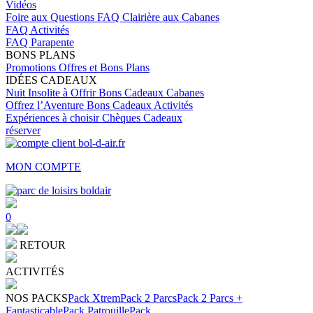
Vidéos
Foire aux Questions
FAQ Clairière aux Cabanes
FAQ Activités
FAQ Parapente
BONS PLANS
Promotions
Offres et Bons Plans
IDÉES CADEAUX
Nuit Insolite à Offrir
Bons Cadeaux Cabanes
Offrez l’Aventure
Bons Cadeaux Activités
Expériences à choisir
Chèques Cadeaux
réserver
MON COMPTE
0
RETOUR
ACTIVITÉS
NOS PACKS
Pack Xtrem
Pack 2 Parcs
Pack 2 Parcs +
Fantasticable
Pack Patrouille
Pack