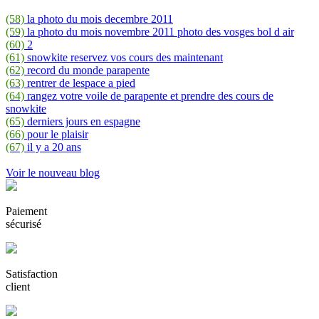
(58)
la photo du mois decembre 2011
(59)
la photo du mois novembre 2011 photo des vosges bol d air
(60)
2
(61)
snowkite reservez vos cours des maintenant
(62)
record du monde parapente
(63)
rentrer de lespace a pied
(64)
rangez votre voile de parapente et prendre des cours de
snowkite
(65)
derniers jours en espagne
(66)
pour le plaisir
(67)
il y a 20 ans
Voir le nouveau blog
Paiement
sécurisé
Satisfaction
client