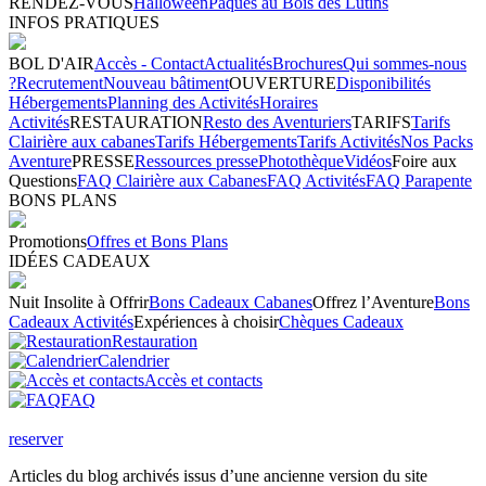
RENDEZ-VOUS
Halloween
Pâques au Bois des Lutins
INFOS PRATIQUES
BOL D'AIR
Accès - Contact
Actualités
Brochures
Qui sommes-nous
?
Recrutement
Nouveau bâtiment
OUVERTURE
Disponibilités
Hébergements
Planning des Activités
Horaires
Activités
RESTAURATION
Resto des Aventuriers
TARIFS
Tarifs
Clairière aux cabanes
Tarifs Hébergements
Tarifs Activités
Nos Packs
Aventure
PRESSE
Ressources presse
Photothèque
Vidéos
Foire aux
Questions
FAQ Clairière aux Cabanes
FAQ Activités
FAQ Parapente
BONS PLANS
Promotions
Offres et Bons Plans
IDÉES CADEAUX
Nuit Insolite à Offrir
Bons Cadeaux Cabanes
Offrez l’Aventure
Bons
Cadeaux Activités
Expériences à choisir
Chèques Cadeaux
Restauration
Calendrier
Accès et contacts
FAQ
reserver
Articles du blog archivés issus d’une ancienne version du site