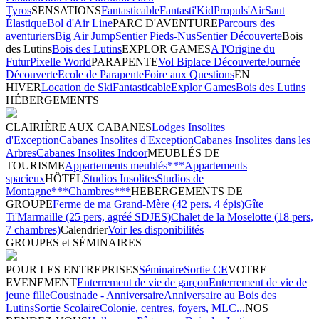
Tyros
SENSATIONS
Fantasticable
Fantasti'Kid
Propuls'Air
Saut
Élastique
Bol d'Air Line
PARC D'AVENTURE
Parcours des
aventuriers
Big Air Jump
Sentier Pieds-Nus
Sentier Découverte
Bois
des Lutins
Bois des Lutins
EXPLOR GAMES
A l'Origine du
Futur
Pixelle World
PARAPENTE
Vol Biplace Découverte
Journée
Découverte
Ecole de Parapente
Foire aux Questions
EN
HIVER
Location de Ski
Fantasticable
Explor Games
Bois des Lutins
HÉBERGEMENTS
CLAIRIÈRE AUX CABANES
Lodges Insolites
d'Exception
Cabanes Insolites d'Exception
Cabanes Insolites dans les
Arbres
Cabanes Insolites Indoor
MEUBLÉS DE
TOURISME
Appartements meublés***
Appartements
spacieux
HÔTEL
Studios Insolites
Studios de
Montagne***
Chambres***
HEBERGEMENTS DE
GROUPE
Ferme de ma Grand-Mère (42 pers. 4 épis)
Gîte
Ti'Marmaille (25 pers, agréé SDJES)
Chalet de la Moselotte (18 pers,
7 chambres)
Calendrier
Voir les disponibilités
GROUPES et SÉMINAIRES
POUR LES ENTREPRISES
Séminaire
Sortie CE
VOTRE
EVENEMENT
Enterrement de vie de garçon
Enterrement de vie de
jeune fille
Cousinade - Anniversaire
Anniversaire au Bois des
Lutins
Sortie Scolaire
Colonie, centres, foyers, MLC...
NOS