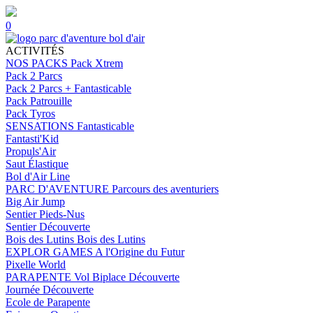
0
ACTIVITÉS
NOS PACKS
Pack Xtrem
Pack 2 Parcs
Pack 2 Parcs + Fantasticable
Pack Patrouille
Pack Tyros
SENSATIONS
Fantasticable
Fantasti'Kid
Propuls'Air
Saut Élastique
Bol d'Air Line
PARC D'AVENTURE
Parcours des aventuriers
Big Air Jump
Sentier Pieds-Nus
Sentier Découverte
Bois des Lutins
Bois des Lutins
EXPLOR GAMES
A l'Origine du Futur
Pixelle World
PARAPENTE
Vol Biplace Découverte
Journée Découverte
Ecole de Parapente