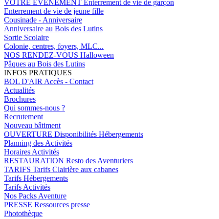
VOTRE EVENEMENT
Enterrement de vie de garçon
Enterrement de vie de jeune fille
Cousinade - Anniversaire
Anniversaire au Bois des Lutins
Sortie Scolaire
Colonie, centres, foyers, MLC...
NOS RENDEZ-VOUS
Halloween
Pâques au Bois des Lutins
INFOS PRATIQUES
BOL D'AIR
Accès - Contact
Actualités
Brochures
Qui sommes-nous ?
Recrutement
Nouveau bâtiment
OUVERTURE
Disponibilités Hébergements
Planning des Activités
Horaires Activités
RESTAURATION
Resto des Aventuriers
TARIFS
Tarifs Clairière aux cabanes
Tarifs Hébergements
Tarifs Activités
Nos Packs Aventure
PRESSE
Ressources presse
Photothèque