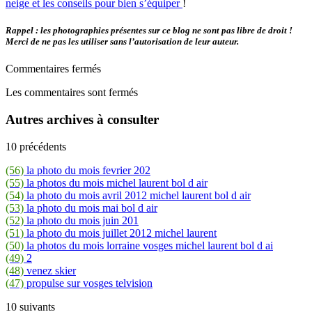
neige et les conseils pour bien s’équiper
!
Rappel : les photographies présentes sur ce blog ne sont pas libre de droit !
Merci de ne pas les utiliser sans l’autorisation de leur auteur.
Commentaires fermés
Les commentaires sont fermés
Autres archives à consulter
10 précédents
(56)
la photo du mois fevrier 202
(55)
la photos du mois michel laurent bol d air
(54)
la photo du mois avril 2012 michel laurent bol d air
(53)
la photo du mois mai bol d air
(52)
la photo du mois juin 201
(51)
la photo du mois juillet 2012 michel laurent
(50)
la photos du mois lorraine vosges michel laurent bol d ai
(49)
2
(48)
venez skier
(47)
propulse sur vosges telvision
10 suivants