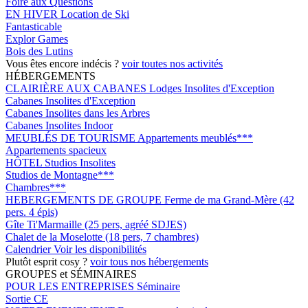
Foire aux Questions
EN HIVER
Location de Ski
Fantasticable
Explor Games
Bois des Lutins
Vous êtes encore indécis ?
voir toutes nos activités
HÉBERGEMENTS
CLAIRIÈRE AUX CABANES
Lodges Insolites d'Exception
Cabanes Insolites d'Exception
Cabanes Insolites dans les Arbres
Cabanes Insolites Indoor
MEUBLÉS DE TOURISME
Appartements meublés***
Appartements spacieux
HÔTEL
Studios Insolites
Studios de Montagne***
Chambres***
HEBERGEMENTS DE GROUPE
Ferme de ma Grand-Mère (42
pers. 4 épis)
Gîte Ti'Marmaille (25 pers, agréé SDJES)
Chalet de la Moselotte (18 pers, 7 chambres)
Calendrier
Voir les disponibilités
Plutôt esprit cosy ?
voir tous nos hébergements
GROUPES et SÉMINAIRES
POUR LES ENTREPRISES
Séminaire
Sortie CE