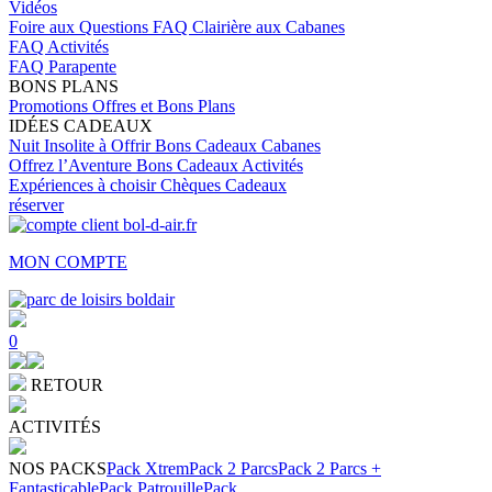
Vidéos
Foire aux Questions
FAQ Clairière aux Cabanes
FAQ Activités
FAQ Parapente
BONS PLANS
Promotions
Offres et Bons Plans
IDÉES CADEAUX
Nuit Insolite à Offrir
Bons Cadeaux Cabanes
Offrez l’Aventure
Bons Cadeaux Activités
Expériences à choisir
Chèques Cadeaux
réserver
MON COMPTE
0
RETOUR
ACTIVITÉS
NOS PACKS
Pack Xtrem
Pack 2 Parcs
Pack 2 Parcs +
Fantasticable
Pack Patrouille
Pack