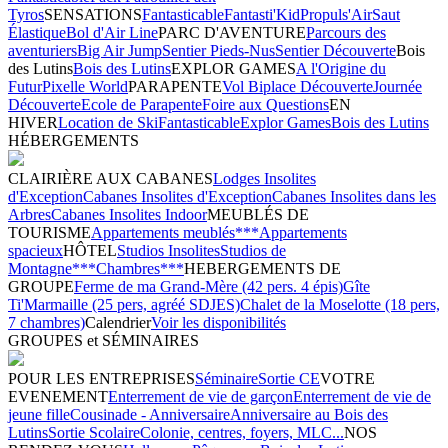
Tyros
SENSATIONS
Fantasticable
Fantasti'Kid
Propuls'Air
Saut
Élastique
Bol d'Air Line
PARC D'AVENTURE
Parcours des
aventuriers
Big Air Jump
Sentier Pieds-Nus
Sentier Découverte
Bois
des Lutins
Bois des Lutins
EXPLOR GAMES
A l'Origine du
Futur
Pixelle World
PARAPENTE
Vol Biplace Découverte
Journée
Découverte
Ecole de Parapente
Foire aux Questions
EN
HIVER
Location de Ski
Fantasticable
Explor Games
Bois des Lutins
HÉBERGEMENTS
CLAIRIÈRE AUX CABANES
Lodges Insolites
d'Exception
Cabanes Insolites d'Exception
Cabanes Insolites dans les
Arbres
Cabanes Insolites Indoor
MEUBLÉS DE
TOURISME
Appartements meublés***
Appartements
spacieux
HÔTEL
Studios Insolites
Studios de
Montagne***
Chambres***
HEBERGEMENTS DE
GROUPE
Ferme de ma Grand-Mère (42 pers. 4 épis)
Gîte
Ti'Marmaille (25 pers, agréé SDJES)
Chalet de la Moselotte (18 pers,
7 chambres)
Calendrier
Voir les disponibilités
GROUPES et SÉMINAIRES
POUR LES ENTREPRISES
Séminaire
Sortie CE
VOTRE
EVENEMENT
Enterrement de vie de garçon
Enterrement de vie de
jeune fille
Cousinade - Anniversaire
Anniversaire au Bois des
Lutins
Sortie Scolaire
Colonie, centres, foyers, MLC...
NOS