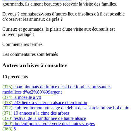
gourmands, ils aiment beaucoup recevoir la visite des familles.
Et vous ? connaissez-vous d’autres lieux insolites où il est possible
d’observer les animaux de près ?
Curieux et gourmands, le plaisir d'une visite aux écureuils est
souvent partagé !
Commentaires fermés
Les commentaires sont fermés
Autres archives à consulter
10 précédents
(375)
championnats de france de ski de fond les bressaudes
medaillees d%e2%80%99argent
(374)
la moselle a vtt
(373)
233 lieux a visiter en alsace et en lorrain
(372)
club remiremont vtt stage de debut de saison la bresse bol d air
(371)
10 annees a la cime des arbres
(370)
festival de la randonnee de haute alsace
(369)
du neuf pour la voie verte des hautes vosges
(368)
5