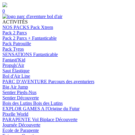
0
ACTIVITÉS
NOS PACKS
Pack Xtrem
Pack 2 Parcs
Pack 2 Parcs + Fantasticable
Pack Patrouille
Pack Tyros
SENSATIONS
Fantasticable
Fantasti'Kid
Propuls'Air
Saut Élastique
Bol d'Air Line
PARC D'AVENTURE
Parcours des aventuriers
Big Air Jump
Sentier Pieds-Nus
Sentier Découverte
Bois des Lutins
Bois des Lutins
EXPLOR GAMES
A l'Origine du Futur
Pixelle World
PARAPENTE
Vol Biplace Découverte
Journée Découverte
Ecole de Parapente