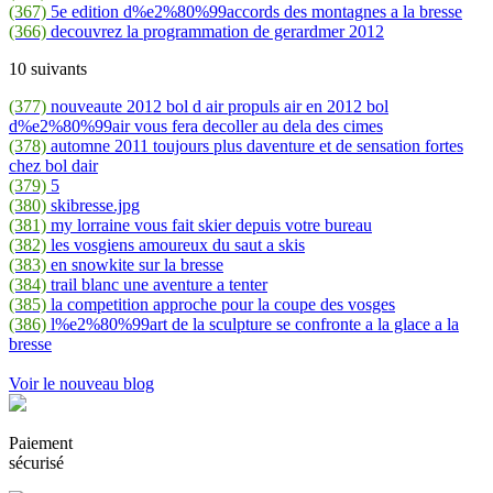
(367)
5e edition d%e2%80%99accords des montagnes a la bresse
(366)
decouvrez la programmation de gerardmer 2012
10 suivants
(377)
nouveaute 2012 bol d air propuls air en 2012 bol
d%e2%80%99air vous fera decoller au dela des cimes
(378)
automne 2011 toujours plus daventure et de sensation fortes
chez bol dair
(379)
5
(380)
skibresse.jpg
(381)
my lorraine vous fait skier depuis votre bureau
(382)
les vosgiens amoureux du saut a skis
(383)
en snowkite sur la bresse
(384)
trail blanc une aventure a tenter
(385)
la competition approche pour la coupe des vosges
(386)
l%e2%80%99art de la sculpture se confronte a la glace a la
bresse
Voir le nouveau blog
Paiement
sécurisé