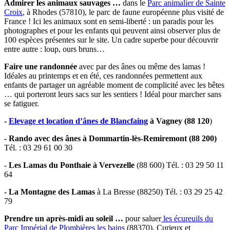
Admirer les animaux sauvages …
dans le
Parc animalier de Sainte
Croix
, à Rhodes (57810), le parc de faune européenne plus visité de
France ! Ici les animaux sont en semi-liberté : un paradis pour les
photographes et pour les enfants qui peuvent ainsi observer plus de
100 espèces présentes sur le site. Un cadre superbe pour découvrir
entre autre : loup, ours bruns…
Faire une randonnée
avec par des ânes ou même des lamas !
Idéales au printemps et en été, ces randonnées permettent aux
enfants de partager un agréable moment de complicité avec les bêtes
… qui porteront leurs sacs sur les sentiers ! Idéal pour marcher sans
se fatiguer.
-
Elevage et location d’ânes de Blancfaing
à Vagney (88 120
)
- Rando avec des ânes à Dommartin-lès-Remiremont (88 200)
Tél. : 03 29 61 00 30
-
Les Lamas du Ponthaie à Vervezelle
(88 600) Tél. : 03 29 50 11
64
- La Montagne des Lamas
à La Bresse (88250) Tél. : 03 29 25 42
79
Prendre un après-midi au soleil …
pour saluer
les écureuils du
Parc Impérial de Plombières les bains
(88370). Curieux et