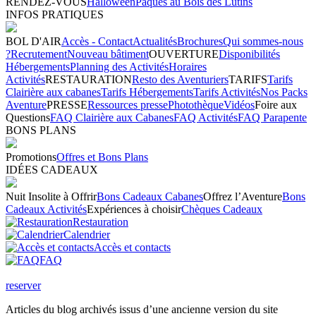
RENDEZ-VOUS
Halloween
Pâques au Bois des Lutins
INFOS PRATIQUES
BOL D'AIR
Accès - Contact
Actualités
Brochures
Qui sommes-nous
?
Recrutement
Nouveau bâtiment
OUVERTURE
Disponibilités
Hébergements
Planning des Activités
Horaires
Activités
RESTAURATION
Resto des Aventuriers
TARIFS
Tarifs
Clairière aux cabanes
Tarifs Hébergements
Tarifs Activités
Nos Packs
Aventure
PRESSE
Ressources presse
Photothèque
Vidéos
Foire aux
Questions
FAQ Clairière aux Cabanes
FAQ Activités
FAQ Parapente
BONS PLANS
Promotions
Offres et Bons Plans
IDÉES CADEAUX
Nuit Insolite à Offrir
Bons Cadeaux Cabanes
Offrez l’Aventure
Bons
Cadeaux Activités
Expériences à choisir
Chèques Cadeaux
Restauration
Calendrier
Accès et contacts
FAQ
reserver
Articles du blog archivés issus d’une ancienne version du site