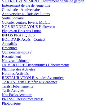
VOTRE EVENEMENT
Enterrement de vie de garçon
Enterrement de vie de jeune fille
Cousinade - Anniversaire
Anniversaire au Bois des Lutins
Sortie Scolaire
Colonie, centres, foyers, MLC...
NOS RENDEZ-VOUS
Halloween
Pâques au Bois des Lutins
INFOS PRATIQUES
BOL D'AIR
Accès - Contact
Actualités
Brochures
Qui sommes-nous ?
Recrutement
Nouveau bâtiment
OUVERTURE
Disponibilités Hébergements
Planning des Activités
Horaires Activités
RESTAURATION
Resto des Aventuriers
TARIFS
Tarifs Clairière aux cabanes
Tarifs Hébergements
Tarifs Activités
Nos Packs Aventure
PRESSE
Ressources presse
Photothèque