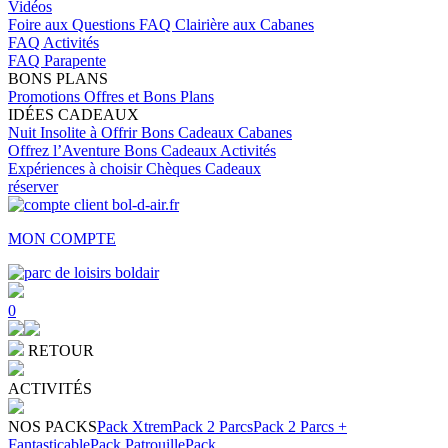
Vidéos
Foire aux Questions
FAQ Clairière aux Cabanes
FAQ Activités
FAQ Parapente
BONS PLANS
Promotions
Offres et Bons Plans
IDÉES CADEAUX
Nuit Insolite à Offrir
Bons Cadeaux Cabanes
Offrez l’Aventure
Bons Cadeaux Activités
Expériences à choisir
Chèques Cadeaux
réserver
MON COMPTE
0
RETOUR
ACTIVITÉS
NOS PACKS
Pack Xtrem
Pack 2 Parcs
Pack 2 Parcs +
Fantasticable
Pack Patrouille
Pack