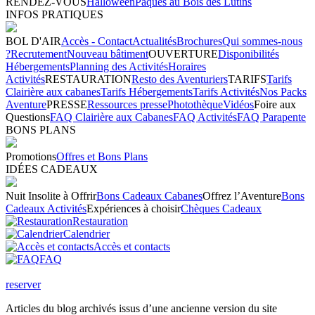
RENDEZ-VOUS
Halloween
Pâques au Bois des Lutins
INFOS PRATIQUES
BOL D'AIR
Accès - Contact
Actualités
Brochures
Qui sommes-nous
?
Recrutement
Nouveau bâtiment
OUVERTURE
Disponibilités
Hébergements
Planning des Activités
Horaires
Activités
RESTAURATION
Resto des Aventuriers
TARIFS
Tarifs
Clairière aux cabanes
Tarifs Hébergements
Tarifs Activités
Nos Packs
Aventure
PRESSE
Ressources presse
Photothèque
Vidéos
Foire aux
Questions
FAQ Clairière aux Cabanes
FAQ Activités
FAQ Parapente
BONS PLANS
Promotions
Offres et Bons Plans
IDÉES CADEAUX
Nuit Insolite à Offrir
Bons Cadeaux Cabanes
Offrez l’Aventure
Bons
Cadeaux Activités
Expériences à choisir
Chèques Cadeaux
Restauration
Calendrier
Accès et contacts
FAQ
reserver
Articles du blog archivés issus d’une ancienne version du site