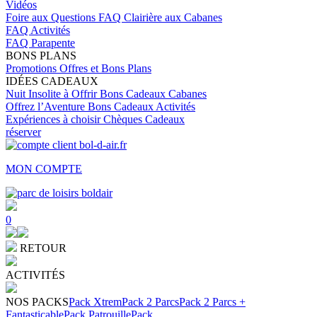
Vidéos
Foire aux Questions
FAQ Clairière aux Cabanes
FAQ Activités
FAQ Parapente
BONS PLANS
Promotions
Offres et Bons Plans
IDÉES CADEAUX
Nuit Insolite à Offrir
Bons Cadeaux Cabanes
Offrez l’Aventure
Bons Cadeaux Activités
Expériences à choisir
Chèques Cadeaux
réserver
MON COMPTE
0
RETOUR
ACTIVITÉS
NOS PACKS
Pack Xtrem
Pack 2 Parcs
Pack 2 Parcs +
Fantasticable
Pack Patrouille
Pack