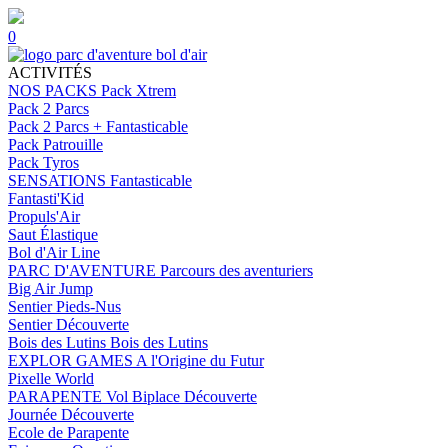
0
ACTIVITÉS
NOS PACKS
Pack Xtrem
Pack 2 Parcs
Pack 2 Parcs + Fantasticable
Pack Patrouille
Pack Tyros
SENSATIONS
Fantasticable
Fantasti'Kid
Propuls'Air
Saut Élastique
Bol d'Air Line
PARC D'AVENTURE
Parcours des aventuriers
Big Air Jump
Sentier Pieds-Nus
Sentier Découverte
Bois des Lutins
Bois des Lutins
EXPLOR GAMES
A l'Origine du Futur
Pixelle World
PARAPENTE
Vol Biplace Découverte
Journée Découverte
Ecole de Parapente