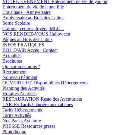
VOTRE EVENEMENT
Enterrement de vie de garçon
Enterrement de vie de jeune fille
Cousinade - Anniversaire
Anniversaire au Bois des Lutins
Sortie Scolaire
Colonie, centres, foyers, MLC...
NOS RENDEZ-VOUS
Halloween
Pâques au Bois des Lutins
INFOS PRATIQUES
BOL D'AIR
Accès - Contact
Actualités
Brochures
Qui sommes-nous ?
Recrutement
Nouveau bâtiment
OUVERTURE
Disponibilités Hébergements
Planning des Activités
Horaires Activités
RESTAURATION
Resto des Aventuriers
TARIFS
Tarifs Clairière aux cabanes
Tarifs Hébergements
Tarifs Activités
Nos Packs Aventure
PRESSE
Ressources presse
Photothèque