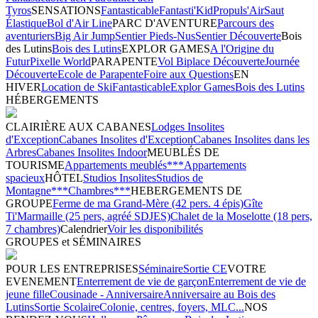
Tyros
SENSATIONS
Fantasticable
Fantasti'Kid
Propuls'Air
Saut
Élastique
Bol d'Air Line
PARC D'AVENTURE
Parcours des
aventuriers
Big Air Jump
Sentier Pieds-Nus
Sentier Découverte
Bois
des Lutins
Bois des Lutins
EXPLOR GAMES
A l'Origine du
Futur
Pixelle World
PARAPENTE
Vol Biplace Découverte
Journée
Découverte
Ecole de Parapente
Foire aux Questions
EN
HIVER
Location de Ski
Fantasticable
Explor Games
Bois des Lutins
HÉBERGEMENTS
CLAIRIÈRE AUX CABANES
Lodges Insolites
d'Exception
Cabanes Insolites d'Exception
Cabanes Insolites dans les
Arbres
Cabanes Insolites Indoor
MEUBLÉS DE
TOURISME
Appartements meublés***
Appartements
spacieux
HÔTEL
Studios Insolites
Studios de
Montagne***
Chambres***
HEBERGEMENTS DE
GROUPE
Ferme de ma Grand-Mère (42 pers. 4 épis)
Gîte
Ti'Marmaille (25 pers, agréé SDJES)
Chalet de la Moselotte (18 pers,
7 chambres)
Calendrier
Voir les disponibilités
GROUPES et SÉMINAIRES
POUR LES ENTREPRISES
Séminaire
Sortie CE
VOTRE
EVENEMENT
Enterrement de vie de garçon
Enterrement de vie de
jeune fille
Cousinade - Anniversaire
Anniversaire au Bois des
Lutins
Sortie Scolaire
Colonie, centres, foyers, MLC...
NOS