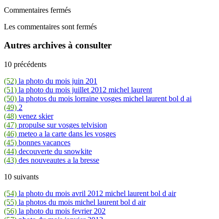
Commentaires fermés
Les commentaires sont fermés
Autres archives à consulter
10 précédents
(52)
la photo du mois juin 201
(51)
la photo du mois juillet 2012 michel laurent
(50)
la photos du mois lorraine vosges michel laurent bol d ai
(49)
2
(48)
venez skier
(47)
propulse sur vosges telvision
(46)
meteo a la carte dans les vosges
(45)
bonnes vacances
(44)
decouverte du snowkite
(43)
des nouveautes a la bresse
10 suivants
(54)
la photo du mois avril 2012 michel laurent bol d air
(55)
la photos du mois michel laurent bol d air
(56)
la photo du mois fevrier 202