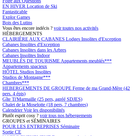
Foire aux Questions
EN HIVER
Location de Ski
Fantasticable
Explor Games
Bois des Lutins
Vous êtes encore indécis ?
voir toutes nos activités
HÉBERGEMENTS
CLAIRIÈRE AUX CABANES
Lodges Insolites d'Exception
Cabanes Insolites d'Exception
Cabanes Insolites dans les Arbres
Cabanes Insolites Indoor
MEUBLÉS DE TOURISME
Appartements meublés***
Appartements spacieux
HÔTEL
Studios Insolites
Studios de Montagne***
Chambres***
HEBERGEMENTS DE GROUPE
Ferme de ma Grand-Mère (42
pers. 4 épis)
Gîte Ti'Marmaille (25 pers, agréé SDJES)
Chalet de la Moselotte (18 pers, 7 chambres)
Calendrier
Voir les disponibilités
Plutôt esprit cosy ?
voir tous nos hébergements
GROUPES et SÉMINAIRES
POUR LES ENTREPRISES
Séminaire
Sortie CE