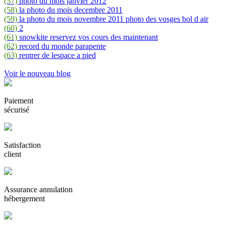
(57)
photo du mois janvier 2012
(58)
la photo du mois decembre 2011
(59)
la photo du mois novembre 2011 photo des vosges bol d air
(60)
2
(61)
snowkite reservez vos cours des maintenant
(62)
record du monde parapente
(63)
rentrer de lespace a pied
Voir le nouveau blog
Paiement
sécurisé
Satisfaction
client
Assurance annulation
hébergement