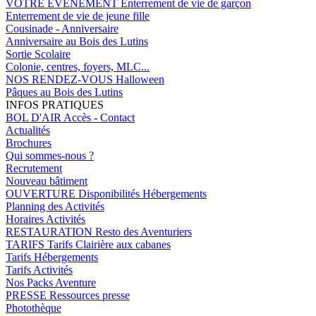
VOTRE EVENEMENT
Enterrement de vie de garçon
Enterrement de vie de jeune fille
Cousinade - Anniversaire
Anniversaire au Bois des Lutins
Sortie Scolaire
Colonie, centres, foyers, MLC...
NOS RENDEZ-VOUS
Halloween
Pâques au Bois des Lutins
INFOS PRATIQUES
BOL D'AIR
Accès - Contact
Actualités
Brochures
Qui sommes-nous ?
Recrutement
Nouveau bâtiment
OUVERTURE
Disponibilités Hébergements
Planning des Activités
Horaires Activités
RESTAURATION
Resto des Aventuriers
TARIFS
Tarifs Clairière aux cabanes
Tarifs Hébergements
Tarifs Activités
Nos Packs Aventure
PRESSE
Ressources presse
Photothèque