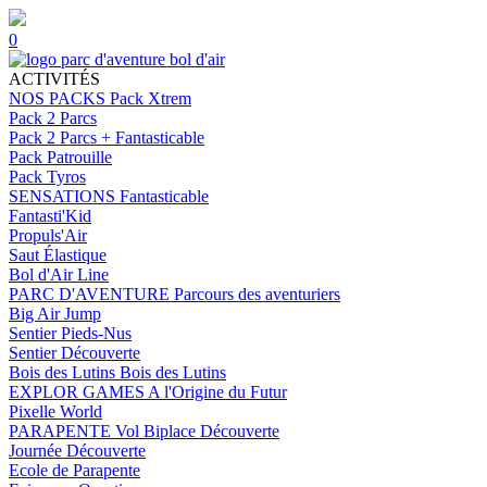
0
ACTIVITÉS
NOS PACKS
Pack Xtrem
Pack 2 Parcs
Pack 2 Parcs + Fantasticable
Pack Patrouille
Pack Tyros
SENSATIONS
Fantasticable
Fantasti'Kid
Propuls'Air
Saut Élastique
Bol d'Air Line
PARC D'AVENTURE
Parcours des aventuriers
Big Air Jump
Sentier Pieds-Nus
Sentier Découverte
Bois des Lutins
Bois des Lutins
EXPLOR GAMES
A l'Origine du Futur
Pixelle World
PARAPENTE
Vol Biplace Découverte
Journée Découverte
Ecole de Parapente