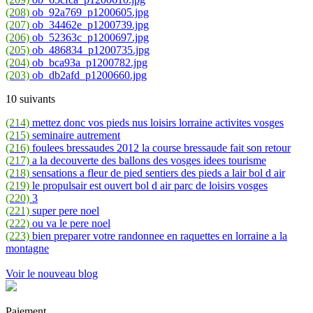
(208)
ob_92a769_p1200605.jpg
(207)
ob_34462e_p1200739.jpg
(206)
ob_52363c_p1200697.jpg
(205)
ob_486834_p1200735.jpg
(204)
ob_bca93a_p1200782.jpg
(203)
ob_db2afd_p1200660.jpg
10 suivants
(214)
mettez donc vos pieds nus loisirs lorraine activites vosges
(215)
seminaire autrement
(216)
foulees bressaudes 2012 la course bressaude fait son retour
(217)
a la decouverte des ballons des vosges idees tourisme
(218)
sensations a fleur de pied sentiers des pieds a lair bol d air
(219)
le propulsair est ouvert bol d air parc de loisirs vosges
(220)
3
(221)
super pere noel
(222)
ou va le pere noel
(223)
bien preparer votre randonnee en raquettes en lorraine a la
montagne
Voir le nouveau blog
Paiement