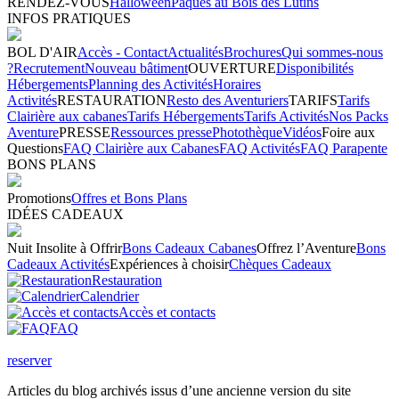
RENDEZ-VOUS
Halloween
Pâques au Bois des Lutins
INFOS PRATIQUES
BOL D'AIR
Accès - Contact
Actualités
Brochures
Qui sommes-nous
?
Recrutement
Nouveau bâtiment
OUVERTURE
Disponibilités
Hébergements
Planning des Activités
Horaires
Activités
RESTAURATION
Resto des Aventuriers
TARIFS
Tarifs
Clairière aux cabanes
Tarifs Hébergements
Tarifs Activités
Nos Packs
Aventure
PRESSE
Ressources presse
Photothèque
Vidéos
Foire aux
Questions
FAQ Clairière aux Cabanes
FAQ Activités
FAQ Parapente
BONS PLANS
Promotions
Offres et Bons Plans
IDÉES CADEAUX
Nuit Insolite à Offrir
Bons Cadeaux Cabanes
Offrez l’Aventure
Bons
Cadeaux Activités
Expériences à choisir
Chèques Cadeaux
Restauration
Calendrier
Accès et contacts
FAQ
reserver
Articles du blog archivés issus d’une ancienne version du site