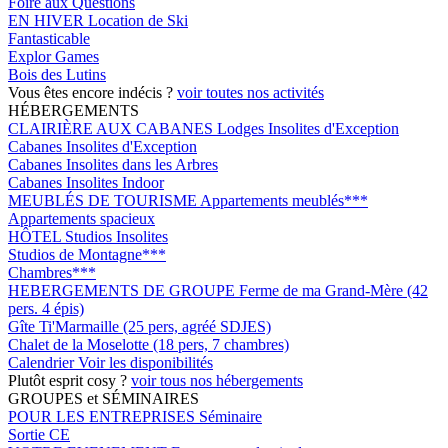
Foire aux Questions
EN HIVER
Location de Ski
Fantasticable
Explor Games
Bois des Lutins
Vous êtes encore indécis ?
voir toutes nos activités
HÉBERGEMENTS
CLAIRIÈRE AUX CABANES
Lodges Insolites d'Exception
Cabanes Insolites d'Exception
Cabanes Insolites dans les Arbres
Cabanes Insolites Indoor
MEUBLÉS DE TOURISME
Appartements meublés***
Appartements spacieux
HÔTEL
Studios Insolites
Studios de Montagne***
Chambres***
HEBERGEMENTS DE GROUPE
Ferme de ma Grand-Mère (42
pers. 4 épis)
Gîte Ti'Marmaille (25 pers, agréé SDJES)
Chalet de la Moselotte (18 pers, 7 chambres)
Calendrier
Voir les disponibilités
Plutôt esprit cosy ?
voir tous nos hébergements
GROUPES et SÉMINAIRES
POUR LES ENTREPRISES
Séminaire
Sortie CE