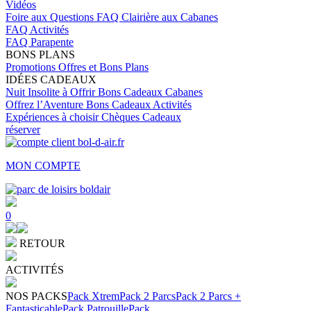
Vidéos
Foire aux Questions
FAQ Clairière aux Cabanes
FAQ Activités
FAQ Parapente
BONS PLANS
Promotions
Offres et Bons Plans
IDÉES CADEAUX
Nuit Insolite à Offrir
Bons Cadeaux Cabanes
Offrez l’Aventure
Bons Cadeaux Activités
Expériences à choisir
Chèques Cadeaux
réserver
MON COMPTE
0
RETOUR
ACTIVITÉS
NOS PACKS
Pack Xtrem
Pack 2 Parcs
Pack 2 Parcs +
Fantasticable
Pack Patrouille
Pack