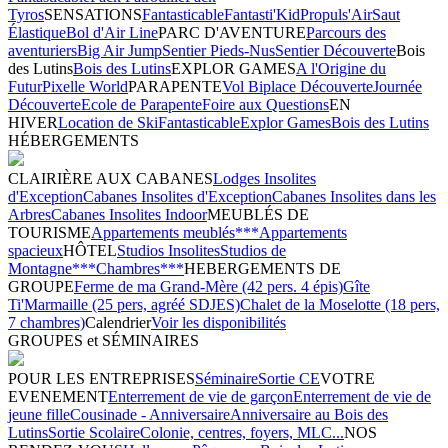
Tyros
SENSATIONS
Fantasticable
Fantasti'Kid
Propuls'Air
Saut
Élastique
Bol d'Air Line
PARC D'AVENTURE
Parcours des
aventuriers
Big Air Jump
Sentier Pieds-Nus
Sentier Découverte
Bois
des Lutins
Bois des Lutins
EXPLOR GAMES
A l'Origine du
Futur
Pixelle World
PARAPENTE
Vol Biplace Découverte
Journée
Découverte
Ecole de Parapente
Foire aux Questions
EN
HIVER
Location de Ski
Fantasticable
Explor Games
Bois des Lutins
HÉBERGEMENTS
CLAIRIÈRE AUX CABANES
Lodges Insolites
d'Exception
Cabanes Insolites d'Exception
Cabanes Insolites dans les
Arbres
Cabanes Insolites Indoor
MEUBLÉS DE
TOURISME
Appartements meublés***
Appartements
spacieux
HÔTEL
Studios Insolites
Studios de
Montagne***
Chambres***
HEBERGEMENTS DE
GROUPE
Ferme de ma Grand-Mère (42 pers. 4 épis)
Gîte
Ti'Marmaille (25 pers, agréé SDJES)
Chalet de la Moselotte (18 pers,
7 chambres)
Calendrier
Voir les disponibilités
GROUPES et SÉMINAIRES
POUR LES ENTREPRISES
Séminaire
Sortie CE
VOTRE
EVENEMENT
Enterrement de vie de garçon
Enterrement de vie de
jeune fille
Cousinade - Anniversaire
Anniversaire au Bois des
Lutins
Sortie Scolaire
Colonie, centres, foyers, MLC...
NOS