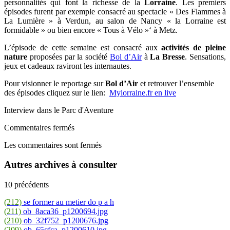
personnalités qui font la richesse de la
Lorraine
. Les premiers
épisodes furent par exemple consacré au spectacle « Des Flammes à
La Lumière » à Verdun, au salon de Nancy « la Lorraine est
formidable » ou bien encore « Tous à Vélo »‘ à Metz.
L’épisode de cette semaine est consacré aux
activités de pleine
nature
proposées par la société
Bol d’Air
à
La Bresse
. Sensations,
jeux et cadeaux raviront les internautes.
Pour visionner le reportage sur
Bol d’Air
et retrouver l’ensemble
des épisodes cliquez sur le lien:
Mylorraine.fr en live
Interview dans le Parc d'Aventure
Commentaires fermés
Les commentaires sont fermés
Autres archives à consulter
10 précédents
(212)
se former au metier do p a h
(211)
ob_8aca36_p1200694.jpg
(210)
ob_32f752_p1200676.jpg
(209)
ob_65cfca_p1200610.jpg